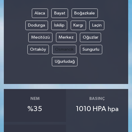
Alaca
Bayat
Boğazkale
Dodurga
İskilip
Kargı
Laçin
Mecitözü
Merkez
Oğuzlar
Ortaköy
Osmancık
Sungurlu
Uğurludağ
NEM
BASINÇ
%35
1010 HPA
hpa