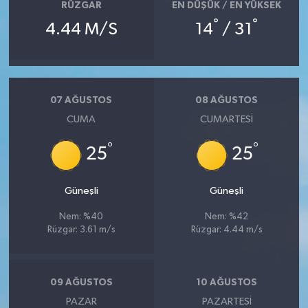
RÜZGAR
EN DÜŞÜK / EN YÜKSEK
°
°
4.44 M/S
14
/ 31
07 AĞUSTOS
08 AĞUSTOS
CUMA
CUMARTESI
°
°
25
25
Güneşli
Güneşli
Nem: %40
Nem: %42
Rüzgar: 3.61 m/s
Rüzgar: 4.44 m/s
09 AĞUSTOS
10 AĞUSTOS
PAZAR
PAZARTESI