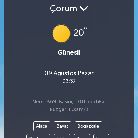
Çorum
SPOR
KÜLTÜR SANAT
°
20
FRAGMANLAR
Güneşli
09 Ağustos Pazar
03:37
Nem: %69, Basınç: 1011 hpa hPa,
Rüzgar: 1.39 m/s
Alaca
Bayat
Boğazkale