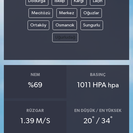
Dodurga
İskilip
Kargı
Laçin
Mecitözü
Merkez
Oğuzlar
Ortaköy
Osmancık
Sungurlu
Uğurludağ
NEM
BASINÇ
%69
1011 HPA
hpa
RÜZGAR
EN DÜŞÜK / EN YÜKSEK
°
°
1.39 M/S
20
/ 34