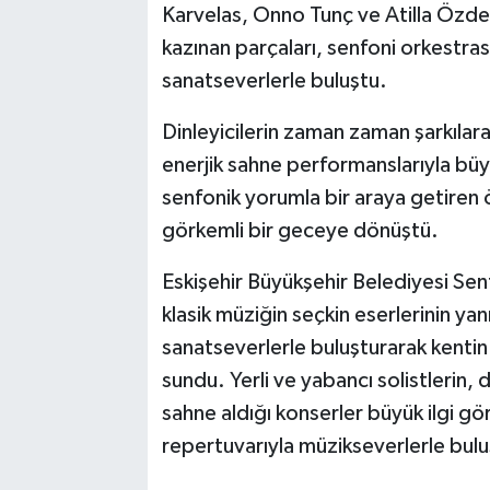
Karvelas, Onno Tunç ve Atilla Özdem
kazınan parçaları, senfoni orkestrası
sanatseverlerle buluştu.
Dinleyicilerin zaman zaman şarkılara 
enerjik sahne performanslarıyla büyü
senfonik yorumla bir araya getiren ö
görkemli bir geceye dönüştü.
Eskişehir Büyükşehir Belediyesi S
klasik müziğin seçkin eserlerinin yan
sanatseverlerle buluşturarak kentin
sundu. Yerli ve yabancı solistlerin, 
sahne aldığı konserler büyük ilgi g
repertuvarıyla müzikseverlerle bul