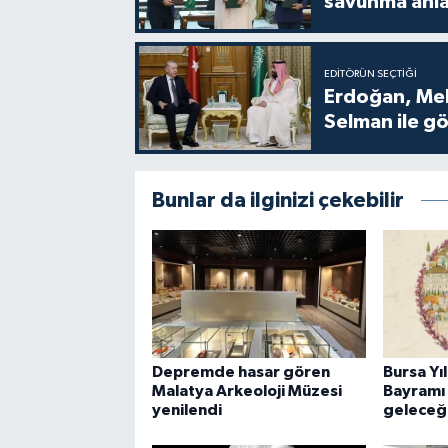
savunma anla
EDITÖRÜN SEÇTIĞI
Erdoğan, Me
Selman ile g
Bunlar da ilginizi çekebilir
Depremde hasar gören
Bursa Yı
Malatya Arkeoloji Müzesi
Bayramı
yenilendi
geleceğ