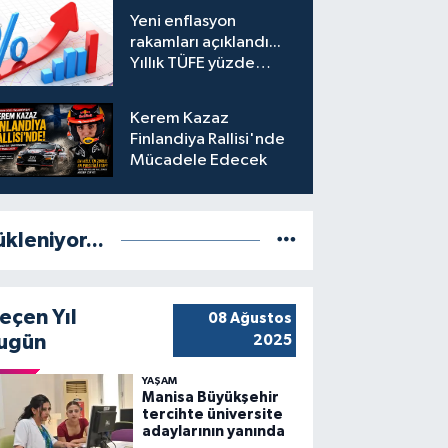
hesabına erişim
Yeni enflasyon
engeli mahkemeye
rakamları açıklandı...
taşındı
Yıllık TÜFE yüzde
31,75'e yükseldi
Kerem Kazaz
Finlandiya Rallisi'nde
Mücadele Edecek
ükleniyor...
eçen Yıl
08 Ağustos
ugün
2025
YAŞAM
Manisa Büyükşehir
tercihte üniversite
adaylarının yanında