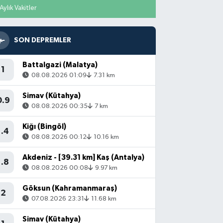
Aylık Vakitler
SON DEPREMLER
Battalgazi (Malatya)
1
08.08.2026 01:09
7.31 km
Simav (Kütahya)
0.9
08.08.2026 00:35
7 km
Kiğı (Bingöl)
1.4
08.08.2026 00:12
10.16 km
Akdeniz - [39.31 km] Kaş (Antalya)
1.8
08.08.2026 00:08
9.97 km
Göksun (Kahramanmaraş)
2
07.08.2026 23:31
11.68 km
Simav (Kütahya)