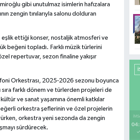
iroğlu gibi unutulmaz isimlerin hafızalara
nın zengin tınılarıyla salonu dolduran
eşlik ettiği konser, nostaljik atmosferi ve
k beğeni topladı. Farklı müzik türlerini
zel repertuvar, sezon finaline yakışır
enfoni Orkestrası, 2025-2026 sezonu boyunca
ı sıra farklı dönem ve türlerden projeleri de
 kültür ve sanat yaşamına önemli katkılar
değerli orkestra şeflerinin ve özel projelerin
İMS
örürken, orkestra yeni sezonda da zengin
04:
uşmayı sürdürecek.