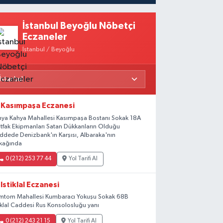
İstanbul Beyoğlu Nöbetçi
Eczaneler
İstanbul / Beyoğlu
Kasımpaşa Eczanesi
hya Kahya Mahallesi Kasımpaşa Bostanı Sokak 18A
tfak Ekipmanları Satan Dükkanların Olduğu
ddede Denizbank'ın Karşısı, Albaraka'nın
kağında
0 (212) 253 77 44
Yol Tarifi Al
Istiklal Eczanesi
mtom Mahallesi Kumbaracı Yokuşu Sokak 68B
tiklal Caddesi Rus Konsolosluğu yanı
0 (212) 243 21 15
Yol Tarifi Al