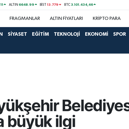
11
6648.99
13.779
3.101.434,46
ALTIN
BİST
BTC
FRAGMANLAR
ALTIN FİYATLARI
KRİPTO PARA
N
SİYASET
EĞİTİM
TEKNOLOJİ
EKONOMİ
SPOR
yükşehir Belediyes
 büyük ilgi