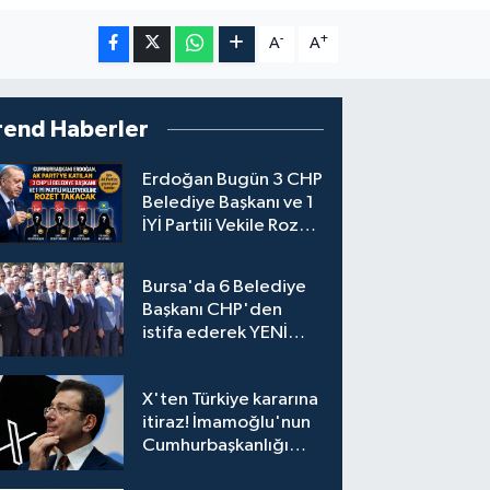
-
+
A
A
rend Haberler
Erdoğan Bugün 3 CHP
Belediye Başkanı ve 1
İYİ Partili Vekile Rozet
Takacak
Bursa'da 6 Belediye
Başkanı CHP'den
istifa ederek YENİ
Parti'ye katıldı
X'ten Türkiye kararına
itiraz! İmamoğlu'nun
Cumhurbaşkanlığı
Adaylığı Ofisi