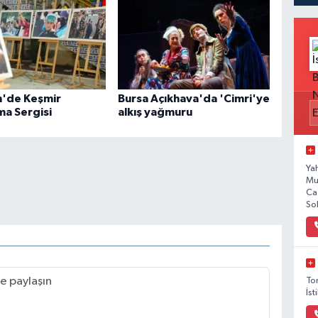
n'de Keşmir
Bursa Açıkhava'da 'Cimri'ye
a Sergisi
alkış yağmuru
Ya
Mu
Ca
So
To
İs