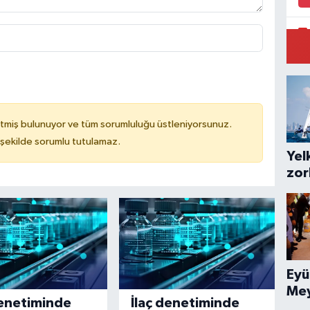
Pi
Ar
tmiş bulunuyor ve tüm sorumluluğu üstleniyorsunuz.
 şekilde sorumlu tutulamaz.
Yel
zor
ilk
kes
Eyü
Me
denetiminde
İlaç denetiminde
yeni