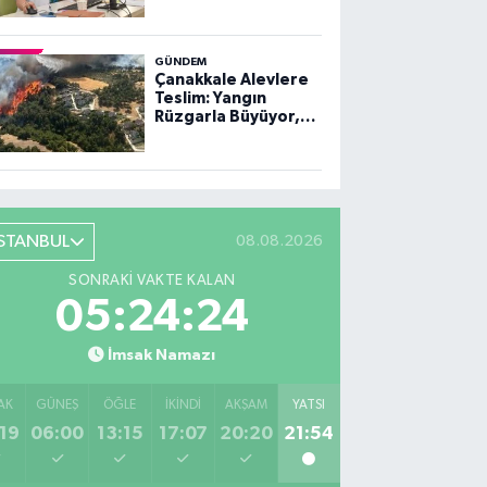
GÜNDEM
Çanakkale Alevlere
Teslim: Yangın
Rüzgarla Büyüyor,
Ekiplerin Mücadelesi
Sürüyor
İSTANBUL
08.08.2026
SONRAKI VAKTE KALAN
05:24:23
İmsak Namazı
AK
GÜNEŞ
ÖĞLE
İKINDI
AKŞAM
YATSI
19
06:00
13:15
17:07
20:20
21:54