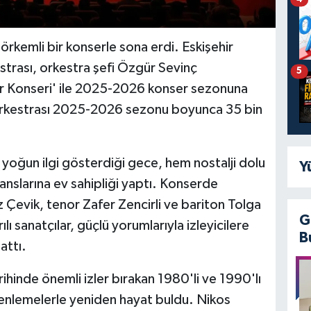
örkemli bir konserle sona erdi. Eskişehir
strası, orkestra şefi Özgür Sevinç
5
ar Konseri' ile 2025-2026 konser sezonuna
 Orkestrası 2025-2026 sezonu boyunca 35 bin
yoğun ilgi gösterdiği gece, hem nostalji dolu
Y
nslarına ev sahipliği yaptı. Konserde
evik, tenor Zafer Zencirli ve bariton Tolga
G
ılı sanatçılar, güçlü yorumlarıyla izleyicilere
B
attı.
hinde önemli izler bırakan 1980'li ve 1990'lı
üzenlemelerle yeniden hayat buldu. Nikos