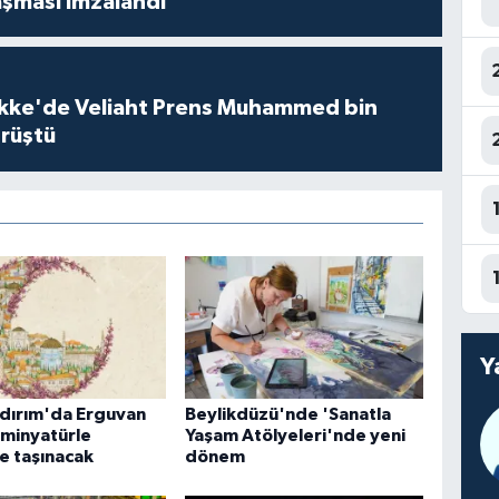
şması imzalandı
kke'de Veliaht Prens Muhammed bin
örüştü
Y
ldırım'da Erguvan
Beylikdüzü'nde 'Sanatla
 minyatürle
Yaşam Atölyeleri'nde yeni
e taşınacak
dönem