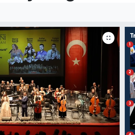
T
1
2
3
4