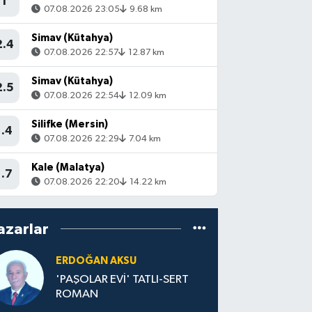
1
07.08.2026 23:05
9.68 km
Simav (Kütahya)
2.4
07.08.2026 22:57
12.87 km
Simav (Kütahya)
2.5
07.08.2026 22:54
12.09 km
Silifke (Mersin)
1.4
07.08.2026 22:29
7.04 km
Kale (Malatya)
1.7
07.08.2026 22:20
14.22 km
azarlar
ERDOĞAN AKSU
'PAŞOLAR EVİ' TATLI-SERT
ROMAN