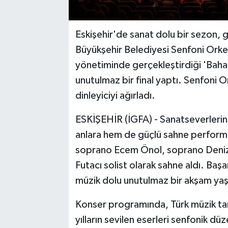
Eskişehir'de sanat dolu bir sezon, g
Büyükşehir Belediyesi Senfoni Orke
yönetiminde gerçekleştirdiği 'Bah
unutulmaz bir final yaptı. Senfoni
dinleyiciyi ağırladı.
ESKİŞEHİR (İGFA) - Sanatseverlerin 
anlara hem de güçlü sahne performa
soprano Ecem Önol, soprano Deniz Ç
Futacı solist olarak sahne aldı. Başar
müzik dolu unutulmaz bir akşam yaş
Konser programında, Türk müzik tari
yılların sevilen eserleri senfonik d