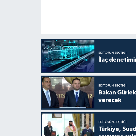
EDITÖRÜN SEÇTIĞI
İlaç denetim
EDITÖRÜN SEÇTIĞI
Bakan Gürlek
verecek
EDITÖRÜN SEÇTIĞI
Türkiye, Suud