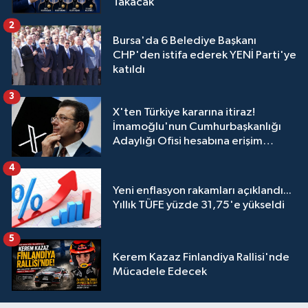
Takacak
2
Bursa'da 6 Belediye Başkanı
CHP'den istifa ederek YENİ Parti'ye
katıldı
3
X'ten Türkiye kararına itiraz!
İmamoğlu'nun Cumhurbaşkanlığı
Adaylığı Ofisi hesabına erişim
engeli mahkemeye taşındı
4
Yeni enflasyon rakamları açıklandı...
Yıllık TÜFE yüzde 31,75'e yükseldi
5
Kerem Kazaz Finlandiya Rallisi'nde
Mücadele Edecek