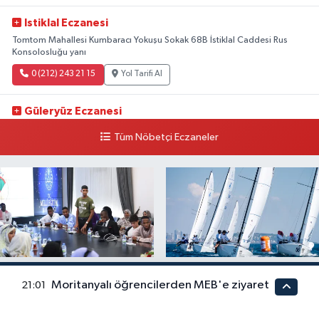
Istiklal Eczanesi
Tomtom Mahallesi Kumbaracı Yokuşu Sokak 68B İstiklal Caddesi Rus
Konsolosluğu yanı
0 (212) 243 21 15
Yol Tarifi Al
Güleryüz Eczanesi
Piripaşa Mahallesi Şaban Deresi Sokak 7 D Koç Müzesi Arkası-
Tüm Nöbetçi Eczaneler
kalaycıbahçe Meydana Doğru
0 (212) 369 95 85
Yol Tarifi Al
Moritanyalı öğrencilerden
Yelkencilerin zorlu
MEB'e ziyaret
mücadelesi ilk günde nefes
Moritanyalı öğrencilerden MEB'e ziyaret
21:01
kesti