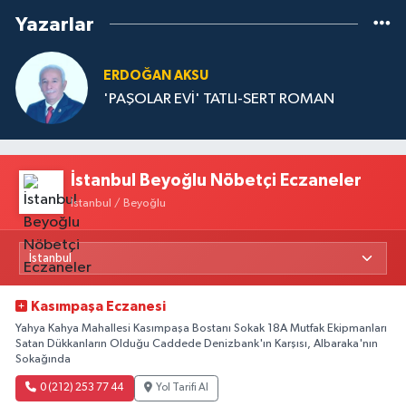
Yazarlar
ERDOĞAN AKSU
'PAŞOLAR EVİ' TATLI-SERT ROMAN
İstanbul Beyoğlu Nöbetçi Eczaneler
İstanbul / Beyoğlu
Kasımpaşa Eczanesi
Yahya Kahya Mahallesi Kasımpaşa Bostanı Sokak 18A Mutfak Ekipmanları
Satan Dükkanların Olduğu Caddede Denizbank'ın Karşısı, Albaraka'nın
Sokağında
0 (212) 253 77 44
Yol Tarifi Al