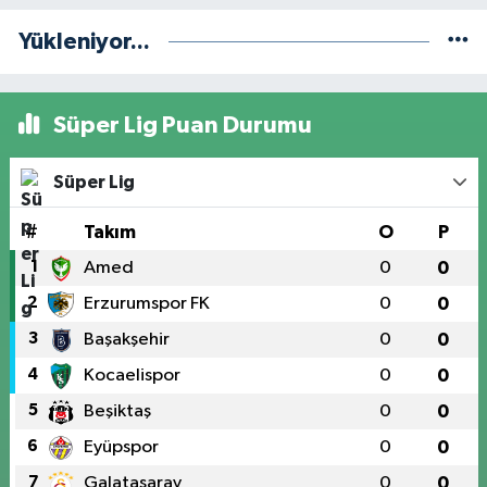
Yükleniyor...
Süper Lig Puan Durumu
Süper Lig
#
Takım
O
P
1
Amed
0
0
2
Erzurumspor FK
0
0
3
Başakşehir
0
0
4
Kocaelispor
0
0
5
Beşiktaş
0
0
6
Eyüpspor
0
0
7
Galatasaray
0
0