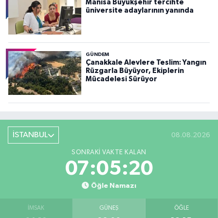
Manisa Büyükşehir tercihte
üniversite adaylarının yanında
GÜNDEM
Çanakkale Alevlere Teslim: Yangın
Rüzgarla Büyüyor, Ekiplerin
Mücadelesi Sürüyor
İSTANBUL
08.08.2026
SONRAKI VAKTE KALAN
07:05:19
Öğle Namazı
İMSAK
GÜNEŞ
ÖĞLE