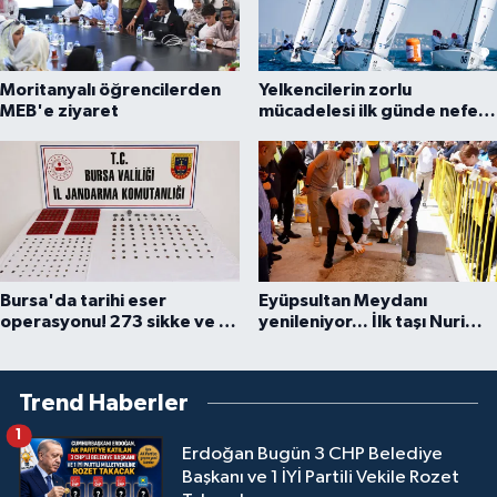
Moritanyalı öğrencilerden
Yelkencilerin zorlu
MEB'e ziyaret
mücadelesi ilk günde nefes
kesti
Bursa'da tarihi eser
Eyüpsultan Meydanı
operasyonu! 273 sikke ve 18
yenileniyor... İlk taşı Nuri
obje ele geçirildi
Aslan koydu
Trend Haberler
1
Erdoğan Bugün 3 CHP Belediye
Başkanı ve 1 İYİ Partili Vekile Rozet