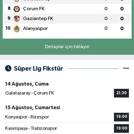
8
Çorum FK
0
0
9
Gaziantep FK
0
0
10
Alanyaspor
0
0
Detaylar için tıklayın
Süper Lig Fikstür
14 Ağustos, Cuma
Galatasaray - Çorum FK
21:30
15 Ağustos, Cumartesi
Konyaspor - Rizespor
19:00
Kasımpaşa - Trabzonspor
19:00