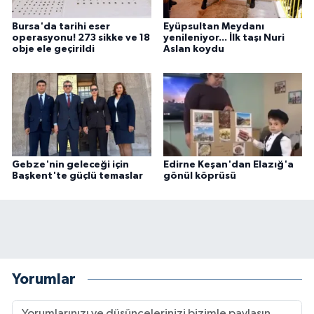
Bursa'da tarihi eser
Eyüpsultan Meydanı
operasyonu! 273 sikke ve 18
yenileniyor... İlk taşı Nuri
obje ele geçirildi
Aslan koydu
Gebze'nin geleceği için
Edirne Keşan'dan Elazığ'a
Başkent'te güçlü temaslar
gönül köprüsü
Yorumlar