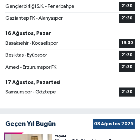
Gençlerbirliği S.K. - Fenerbahçe
21:30
Gaziantep FK - Alanyaspor
21:30
16 Ağustos, Pazar
Başakşehir - Kocaelispor
19:00
Beşiktaş - Eyüpspor
21:30
Amed - Erzurumspor FK
21:30
17 Ağustos, Pazartesi
Samsunspor - Göztepe
21:30
Geçen Yıl Bugün
08 Ağustos 2025
YAŞAM