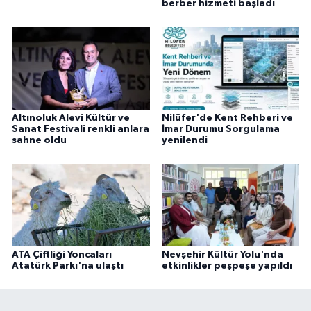
berber hizmeti başladı
Altınoluk Alevi Kültür ve
Nilüfer'de Kent Rehberi ve
Sanat Festivali renkli anlara
İmar Durumu Sorgulama
sahne oldu
yenilendi
ATA Çiftliği Yoncaları
Nevşehir Kültür Yolu'nda
Atatürk Parkı'na ulaştı
etkinlikler peşpeşe yapıldı