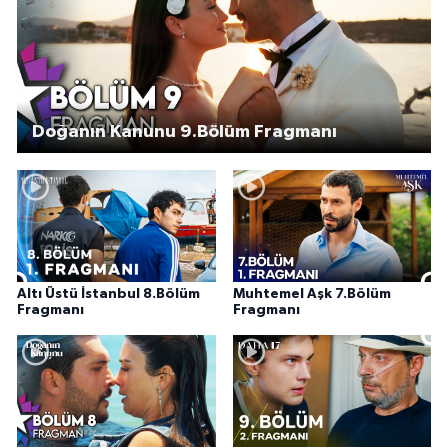
Doğanın Kanunu 9.Bölüm Fragmanı
Altı Üstü İstanbul 8.Bölüm
Muhtemel Aşk 7.Bölüm
Fragmanı
Fragmanı