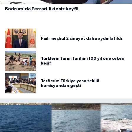
Bodrum'da Ferrari'li deniz keyfi!
Faili meçhul 2 cinayet daha aydınlatıldı
Türklerin tarım tarihini 100 yıl öne çeken
keşif
Terörsüz Türkiye yasa teklifi
komisyondan geçti