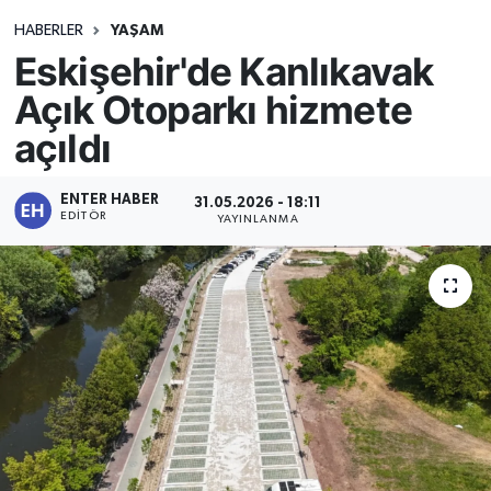
HABERLER
YAŞAM
Eskişehir'de Kanlıkavak
Açık Otoparkı hizmete
açıldı
ENTER HABER
31.05.2026 - 18:11
EDITÖR
YAYINLANMA