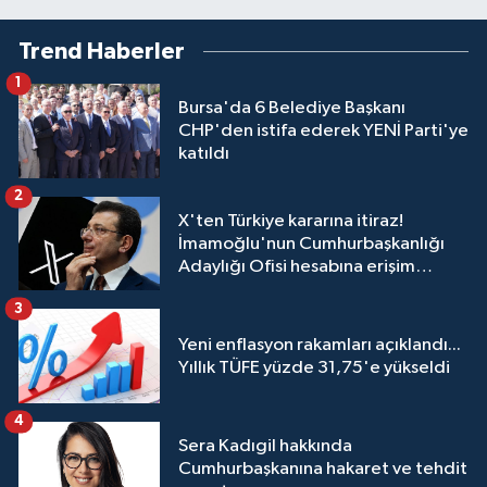
Trend Haberler
1
Bursa'da 6 Belediye Başkanı
CHP'den istifa ederek YENİ Parti'ye
katıldı
2
X'ten Türkiye kararına itiraz!
İmamoğlu'nun Cumhurbaşkanlığı
Adaylığı Ofisi hesabına erişim
engeli mahkemeye taşındı
3
Yeni enflasyon rakamları açıklandı...
Yıllık TÜFE yüzde 31,75'e yükseldi
4
Sera Kadıgil hakkında
Cumhurbaşkanına hakaret ve tehdit