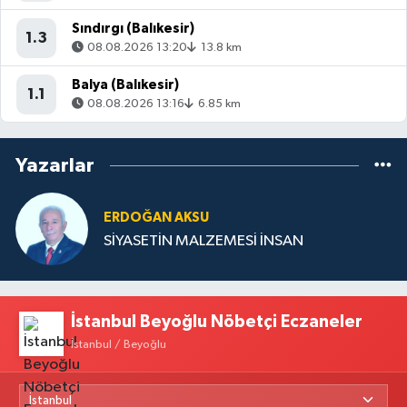
Sındırgı (Balıkesir)
1.3
08.08.2026 13:20
13.8 km
Balya (Balıkesir)
1.1
08.08.2026 13:16
6.85 km
Yazarlar
ERDOĞAN AKSU
SİYASETİN MALZEMESİ İNSAN
İstanbul Beyoğlu Nöbetçi Eczaneler
İstanbul / Beyoğlu