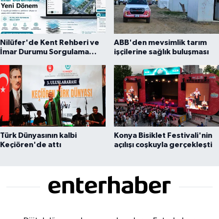
Nilüfer'de Kent Rehberi ve
ABB'den mevsimlik tarım
İmar Durumu Sorgulama
işçilerine sağlık buluşması
yenilendi
Türk Dünyasının kalbi
Konya Bisiklet Festivali'nin
Keçiören'de attı
açılışı coşkuyla gerçekleşti