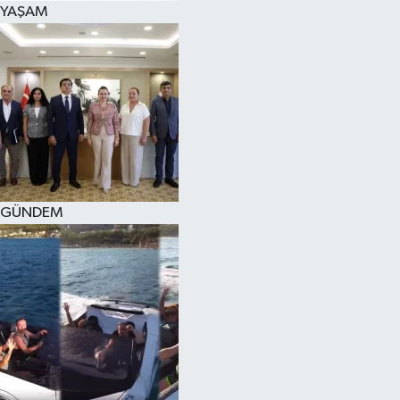
YAŞAM
SPOR
KÜLTÜR SANAT
FRAGMANLAR
GÜNDEM