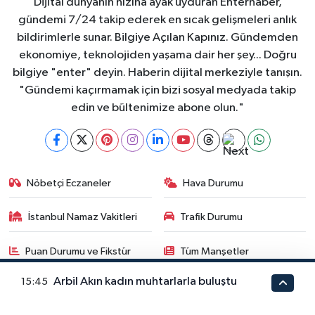
Dijital dünyanın hızına ayak uyduran Enterhaber,
gündemi 7/24 takip ederek en sıcak gelişmeleri anlık
bildirimlerle sunar. Bilgiye Açılan Kapınız. Gündemden
ekonomiye, teknolojiden yaşama dair her şey... Doğru
bilgiye "enter" deyin. Haberin dijital merkeziyle tanışın.
"Gündemi kaçırmamak için bizi sosyal medyada takip
edin ve bültenimize abone olun."
Nöbetçi Eczaneler
Hava Durumu
İstanbul Namaz Vakitleri
Trafik Durumu
Puan Durumu ve Fikstür
Tüm Manşetler
Arbil Akın kadın muhtarlarla buluştu
15:45
Son Dakika Haberleri
Haber Arşivi