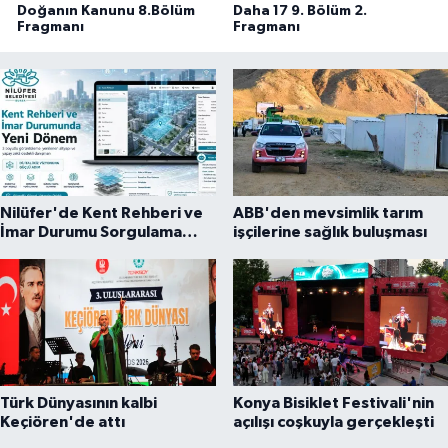
Doğanın Kanunu 8.Bölüm
Daha 17 9. Bölüm 2.
Fragmanı
Fragmanı
Nilüfer'de Kent Rehberi ve
ABB'den mevsimlik tarım
İmar Durumu Sorgulama
işçilerine sağlık buluşması
yenilendi
Türk Dünyasının kalbi
Konya Bisiklet Festivali'nin
Keçiören'de attı
açılışı coşkuyla gerçekleşti