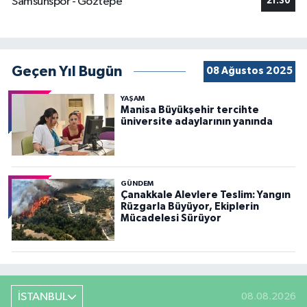
Samsunspor - Göztepe
21:30
Geçen Yıl Bugün
08 Ağustos 2025
YAŞAM
Manisa Büyükşehir tercihte
üniversite adaylarının yanında
GÜNDEM
Çanakkale Alevlere Teslim: Yangın
Rüzgarla Büyüyor, Ekiplerin
Mücadelesi Sürüyor
İSTANBUL
08.08.2026