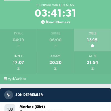
SONRAKI VAKTE KALAN
03:41:29
İkindi Namazı
İMSAK
GÜNEŞ
ÖĞLE
04:19
06:00
13:15
İKINDI
AKŞAM
YATSI
17:07
20:20
21:54
Aylık Vakitler
SON DEPREMLER
Merkez (Siirt)
1.8