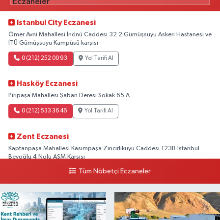
Istanbul City Eczanesi
Ömer Avni Mahallesi İnönü Caddesi 32 2 Gümüşsuyu Askeri Hastanesi ve
İTÜ Gümüşsuyu Kampüsü karşısı
0 (212) 252 00 93
Yol Tarifi Al
Hasköy Eczanesi
Piripaşa Mahallesi Şaban Deresi Sokak 65 A
0 (212) 533 36 46
Yol Tarifi Al
Zent Eczanesi
Kaptanpaşa Mahallesi Kasımpaşa Zincirlikuyu Caddesi 123B İstanbul
Beyoğlu 4 Nolu ASM Karşısı
Tüm Nöbetçi Eczaneler
0 (212) 297 96 92
Yol Tarifi Al