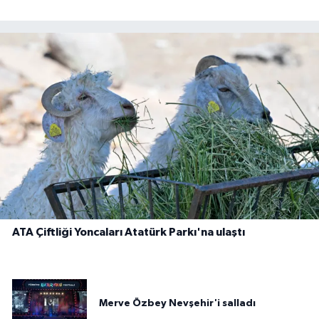
ATA Çiftliği Yoncaları Atatürk Parkı'na ulaştı
Merve Özbey Nevşehir'i salladı