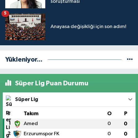
soruşturması
5
Anayasa değişikliği için son adım!
Yükleniyor...
Süper Lig Puan Durumu
Süper Lig
#
Takım
O
P
1
Amed
0
0
2
Erzurumspor FK
0
0