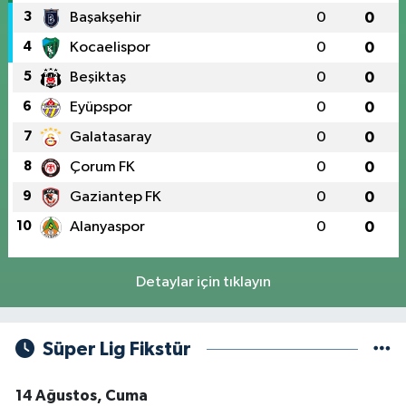
3
Başakşehir
0
0
4
Kocaelispor
0
0
5
Beşiktaş
0
0
6
Eyüpspor
0
0
7
Galatasaray
0
0
8
Çorum FK
0
0
9
Gaziantep FK
0
0
10
Alanyaspor
0
0
Detaylar için tıklayın
Süper Lig Fikstür
14 Ağustos, Cuma