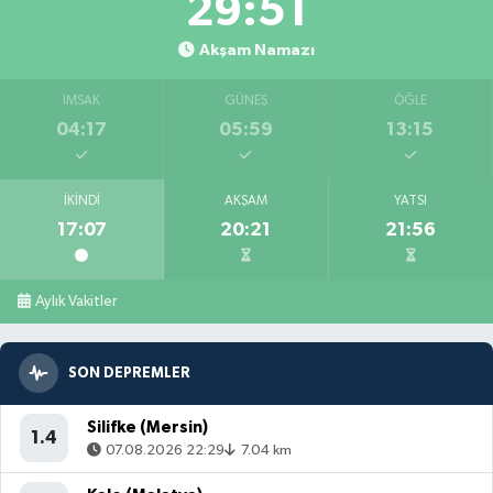
29:49
Akşam Namazı
İMSAK
GÜNEŞ
ÖĞLE
04:17
05:59
13:15
İKINDI
AKŞAM
YATSI
17:07
20:21
21:56
Aylık Vakitler
SON DEPREMLER
Silifke (Mersin)
1.4
07.08.2026 22:29
7.04 km