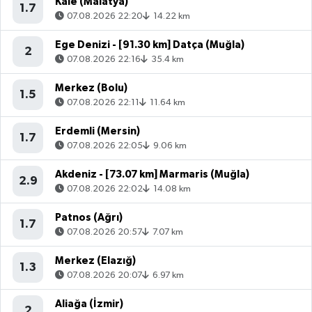
Kale (Malatya)
1.7
07.08.2026 22:20
14.22 km
Ege Denizi - [91.30 km] Datça (Muğla)
2
07.08.2026 22:16
35.4 km
Merkez (Bolu)
1.5
07.08.2026 22:11
11.64 km
Erdemli (Mersin)
1.7
07.08.2026 22:05
9.06 km
Akdeniz - [73.07 km] Marmaris (Muğla)
2.9
07.08.2026 22:02
14.08 km
Patnos (Ağrı)
1.7
07.08.2026 20:57
7.07 km
Merkez (Elazığ)
1.3
07.08.2026 20:07
6.97 km
Aliağa (İzmir)
2