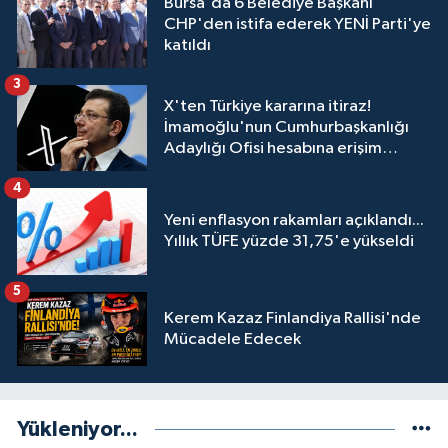
Bursa'da 6 Belediye Başkanı
CHP'den istifa ederek YENİ Parti'ye
katıldı
3
X'ten Türkiye kararına itiraz!
İmamoğlu'nun Cumhurbaşkanlığı
Adaylığı Ofisi hesabına erişim
engeli mahkemeye taşındı
4
Yeni enflasyon rakamları açıklandı...
Yıllık TÜFE yüzde 31,75'e yükseldi
5
Kerem Kazaz Finlandiya Rallisi'nde
Mücadele Edecek
Yükleniyor...