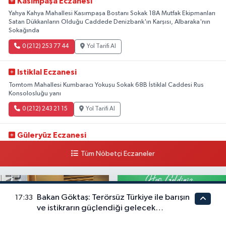
Kasımpaşa Eczanesi
Yahya Kahya Mahallesi Kasımpaşa Bostanı Sokak 18A Mutfak Ekipmanları
Satan Dükkanların Olduğu Caddede Denizbank'ın Karşısı, Albaraka'nın
Sokağında
0 (212) 253 77 44
Yol Tarifi Al
Istiklal Eczanesi
Tomtom Mahallesi Kumbaracı Yokuşu Sokak 68B İstiklal Caddesi Rus
Konsolosluğu yanı
0 (212) 243 21 15
Yol Tarifi Al
Güleryüz Eczanesi
Piripaşa Mahallesi Şaban Deresi Sokak 7 D Koç Müzesi Arkası-
Tüm Nöbetçi Eczaneler
kalaycıbahçe Meydana Doğru
0 (212) 369 95 85
Yol Tarifi Al
Bakan Göktaş: Terörsüz Türkiye ile barışın
17:33
ve istikrarın güçlendiği gelecek
hedefliyoruz