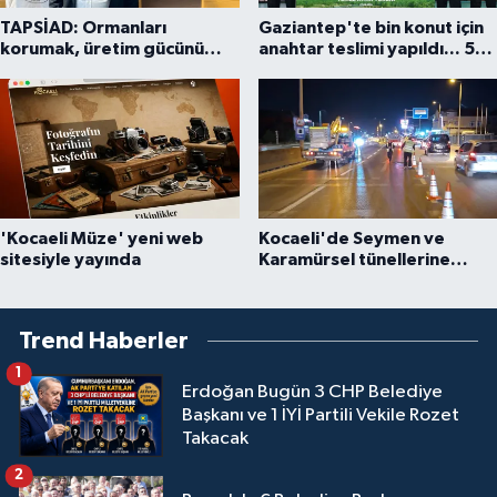
TAPSİAD: Ormanları
Gaziantep'te bin konut için
korumak, üretim gücünü
anahtar teslimi yapıldı... 5
korumaktır
bin konutluk projeye temel
'Kocaeli Müze' yeni web
Kocaeli'de Seymen ve
sitesiyle yayında
Karamürsel tünellerine
konfor dokunuşu
Trend Haberler
1
Erdoğan Bugün 3 CHP Belediye
Başkanı ve 1 İYİ Partili Vekile Rozet
Takacak
2