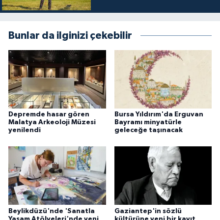
Bunlar da ilginizi çekebilir
Depremde hasar gören
Bursa Yıldırım'da Erguvan
Malatya Arkeoloji Müzesi
Bayramı minyatürle
yenilendi
geleceğe taşınacak
Beylikdüzü'nde 'Sanatla
Gaziantep'in sözlü
Yaşam Atölyeleri'nde yeni
kültürüne yeni bir kayıt