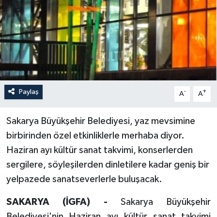
Paylaş
-
+
A
A
Sakarya Büyükşehir Belediyesi, yaz mevsimine
birbirinden özel etkinliklerle merhaba diyor.
Haziran ayı kültür sanat takvimi, konserlerden
sergilere, söyleşilerden dinletilere kadar geniş bir
yelpazede sanatseverlerle buluşacak.
SAKARYA (İGFA) -
Sakarya Büyükşehir
Belediyesi'nin Haziran ayı kültür sanat takvimi