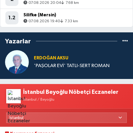
07.08.2026 20:04
7.68 km
Silifke (Mersin)
1.2
07.08.2026 19:40
7.33 km
Yazarlar
ERDOĞAN AKSU
'PAŞOLAR EVİ' TATLI-SERT ROMAN
İstanbul Beyoğlu Nöbetçi Eczaneler
İstanbul / Beyoğlu