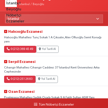
İstanbul / Beyoğlu
Halıcıoğlu Eczanesi
Halıcıoğlu Mahallesi Tunç Sokak 1 A Çıksalın,Alev Ofluoğlu Semt Konağı
yanı
0 (212) 369 45 49
Yol Tarifi Al
Serpil Eczanesi
Cihangir Mahallesi Cihangir Caddesi 37 İstanbul Kent Üniversitesi Arka
Cephesinde
0 (212) 251 26 83
Yol Tarifi Al
Ozan Eczanesi
Piyalepaşa Mahallesi Sağlık Ocağı Sokak 9 A Fatih Sultan ASM Yanı
Tüm Nöbetçi Eczaneler
0 (212) 297 30 13
Yol Tarifi Al