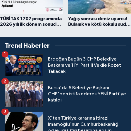
TÜBİTAK 1707 programında
Yağış sonrası deniz uyarısı!
2026 yılı ilk dönem sonuçları
Bulanık ve kötü kokulu suda
açıklandı
yüzmeyin
Trend Haberler
1
Erdoğan Bugün 3 CHP Belediye
Başkanı ve 1 İYİ Partili Vekile Rozet
Takacak
2
Bursa'da 6 Belediye Başkanı
CHP'den istifa ederek YENİ Parti'ye
katıldı
3
X'ten Türkiye kararına itiraz!
İmamoğlu'nun Cumhurbaşkanlığı
Adaylığı Ofisi hesabına erişim