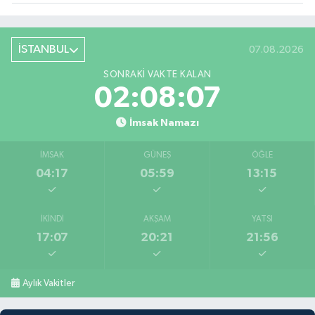
İSTANBUL
07.08.2026
SONRAKI VAKTE KALAN
02:08:06
İmsak Namazı
İMSAK
GÜNEŞ
ÖĞLE
04:17
05:59
13:15
İKINDI
AKŞAM
YATSI
17:07
20:21
21:56
Aylık Vakitler