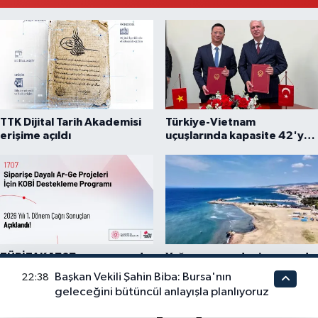
TTK Dijital Tarih Akademisi
Türkiye-Vietnam
erişime açıldı
uçuşlarında kapasite 42'ye
çıkarıldı
TÜBİTAK 1707 programında
Yağış sonrası deniz uyarısı!
2026 yılı ilk dönem sonuçları
Bulanık ve kötü kokulu suda
Başkan Vekili Şahin Biba: Bursa'nın
22:38
açıklandı
yüzmeyin
geleceğini bütüncül anlayışla planlıyoruz