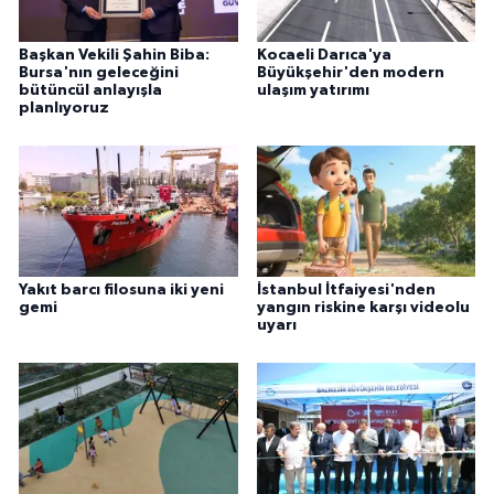
Başkan Vekili Şahin Biba:
Kocaeli Darıca'ya
Bursa'nın geleceğini
Büyükşehir'den modern
bütüncül anlayışla
ulaşım yatırımı
planlıyoruz
Yakıt barcı filosuna iki yeni
İstanbul İtfaiyesi'nden
gemi
yangın riskine karşı videolu
uyarı