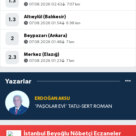
1.3
07.08.2026 02:42
7.07 km
Altıeylül (Balıkesir)
1.3
07.08.2026 01:54
6.98 km
Beypazarı (Ankara)
2
07.08.2026 01:48
7 km
Merkez (Elazığ)
2.3
07.08.2026 01:23
7 km
Yazarlar
ERDOĞAN AKSU
'PAŞOLAR EVİ' TATLI-SERT ROMAN
İstanbul Beyoğlu Nöbetçi Eczaneler