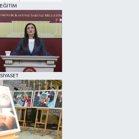
EĞİTİM
SİYASET