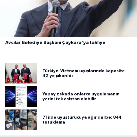
Avcılar Belediye Başkanı Çaykara'ya tahliye
Türkiye-Vietnam uçuşlarında kapasite
42'ye çıkarıldı
Yapay zekada onlarca uygulamanın
yerini tek asistan alabilir
71 ilde uyuşturucuya ağır darbe: 844
tutuklama