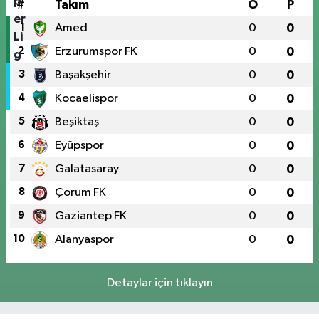
#
Takım
O
P
1
Amed
0
0
2
Erzurumspor FK
0
0
3
Başakşehir
0
0
4
Kocaelispor
0
0
5
Beşiktaş
0
0
6
Eyüpspor
0
0
7
Galatasaray
0
0
8
Çorum FK
0
0
9
Gaziantep FK
0
0
10
Alanyaspor
0
0
Detaylar için tıklayın