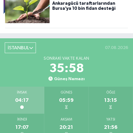
Ankaragücü taraftarlarından
Bursa’ya 10 bin fidan desteği
İSTANBUL
07.08.2026
SONRAKI VAKTE KALAN
35:57
Güneş Namazı
İMSAK
GÜNEŞ
ÖĞLE
04:17
05:59
13:15
İKINDI
AKŞAM
YATSI
17:07
20:21
21:56