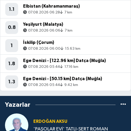
Elbistan (Kahramanmaraş)
1.1
07.08.2026 06:28
7 km
Yeşilyurt (Malatya)
0.8
07.08.2026 06:06
7 km
İskilip (Çorum)
1
07.08.2026 06:00
15.63 km
Ege Denizi - [122.96 km] Datça (Muğla)
1.8
07.08.2026 05:44
17.16 km
Ege Denizi - [50.15 km] Datça (Muğla)
1.3
07.08.2026 05:44
9.42 km
Yazarlar
ERDOĞAN AKSU
'PAŞOLAR EVİ' TATLI-SERT ROMAN