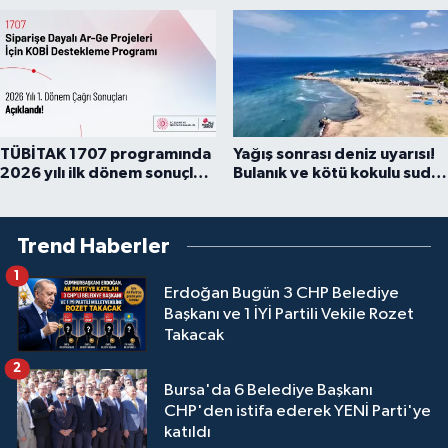
çıkarıldı
TÜBİTAK 1707 programında
Yağış sonrası deniz uyarısı!
2026 yılı ilk dönem sonuçları
Bulanık ve kötü kokulu suda
açıklandı
yüzmeyin
Trend Haberler
1
Erdoğan Bugün 3 CHP Belediye
Başkanı ve 1 İYİ Partili Vekile Rozet
Takacak
2
Bursa'da 6 Belediye Başkanı
CHP'den istifa ederek YENİ Parti'ye
katıldı