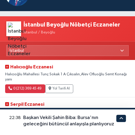
İstanbul Beyoğlu Nöbetçi Eczaneler
İstanbul / Beyoğlu
Halıcıoğlu Eczanesi
Halıcıoğlu Mahallesi Tunç Sokak 1 A Çıksalın,Alev Ofluoğlu Semt Konağı
yanı
0 (212) 369 45 49
Yol Tarifi Al
Serpil Eczanesi
Cihangir Mahallesi Cihangir Caddesi 37 İstanbul Kent Üniversitesi Arka
Cephesinde
Başkan Vekili Şahin Biba: Bursa'nın
22:38
geleceğini bütüncül anlayışla planlıyoruz
0 (212) 251 26 83
Yol Tarifi Al