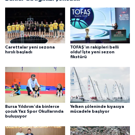
Carettalar yeni sezona
TOFAŞ'ın rakipleri belli
hırslı başladı
oldu! İşte yeni sezon
fikstürü
Bursa Yıldırım'da binlerce
Yelken şöleninde kıyasıya
çocuk Yaz Spor Okullarında
mücadele başlıyor
buluşuyor