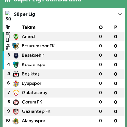
Süper Lig
#
Takım
O
P
1
Amed
0
0
2
Erzurumspor FK
0
0
3
Başakşehir
0
0
4
Kocaelispor
0
0
5
Beşiktaş
0
0
6
Eyüpspor
0
0
7
Galatasaray
0
0
8
Çorum FK
0
0
9
Gaziantep FK
0
0
10
Alanyaspor
0
0