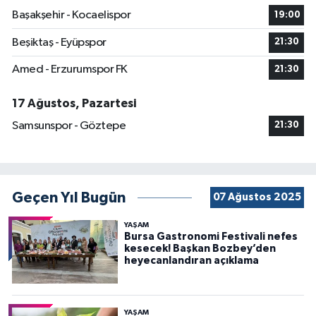
Başakşehir - Kocaelispor
19:00
Beşiktaş - Eyüpspor
21:30
Amed - Erzurumspor FK
21:30
17 Ağustos, Pazartesi
Samsunspor - Göztepe
21:30
Geçen Yıl Bugün
07 Ağustos 2025
YAŞAM
Bursa Gastronomi Festivali nefes
kesecek! Başkan Bozbey’den
heyecanlandıran açıklama
YAŞAM