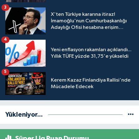
3
X'ten Türkiye kararına itiraz!
İmamoğlu'nun Cumhurbaşkanlığı
Adaylığı Ofisi hesabına erişim
engeli mahkemeye taşındı
4
Yeni enflasyon rakamları açıklandı...
Yıllık TÜFE yüzde 31,75'e yükseldi
5
Kerem Kazaz Finlandiya Rallisi'nde
Mücadele Edecek
Yükleniyor...
Süper Lig Puan Durumu