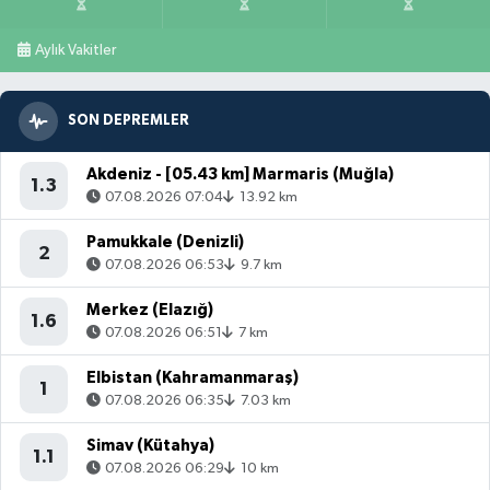
Aylık Vakitler
SON DEPREMLER
Akdeniz - [05.43 km] Marmaris (Muğla)
1.3
07.08.2026 07:04
13.92 km
Pamukkale (Denizli)
2
07.08.2026 06:53
9.7 km
Merkez (Elazığ)
1.6
07.08.2026 06:51
7 km
Elbistan (Kahramanmaraş)
1
07.08.2026 06:35
7.03 km
Simav (Kütahya)
1.1
07.08.2026 06:29
10 km