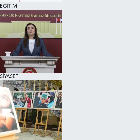
EĞİTİM
SİYASET