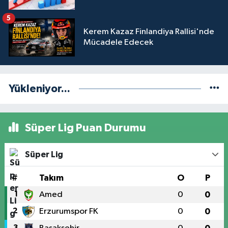
5
Kerem Kazaz Finlandiya Rallisi'nde
Mücadele Edecek
Yükleniyor...
Süper Lig Puan Durumu
Süper Lig
#
Takım
O
P
1
Amed
0
0
2
Erzurumspor FK
0
0
3