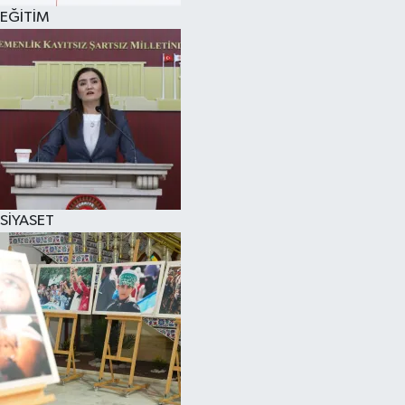
EĞİTİM
SİYASET