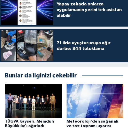
Yapay zekada onlarca
uygulamanın yerini tek asistan
alabilir
71 ilde uyuşturucuya ağır
darbe: 844 tutuklama
Bunlar da ilginizi çekebilir
TÜGVA Kayseri, Memduh
Meteoroloji'den sağanak
Büyükkılıç'ı ağırladı
ve toz taşınımı uyarısı