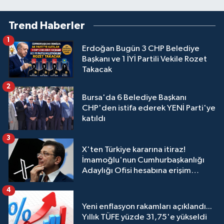
Trend Haberler
1
Erdoğan Bugün 3 CHP Belediye
Başkanı ve 1 İYİ Partili Vekile Rozet
Takacak
2
Bursa'da 6 Belediye Başkanı
CHP'den istifa ederek YENİ Parti'ye
katıldı
3
X'ten Türkiye kararına itiraz!
İmamoğlu'nun Cumhurbaşkanlığı
Adaylığı Ofisi hesabına erişim
engeli mahkemeye taşındı
4
Yeni enflasyon rakamları açıklandı...
Yıllık TÜFE yüzde 31,75'e yükseldi