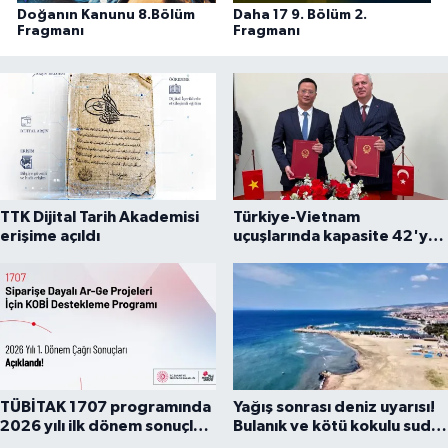
Doğanın Kanunu 8.Bölüm
Daha 17 9. Bölüm 2.
Fragmanı
Fragmanı
TTK Dijital Tarih Akademisi
Türkiye-Vietnam
erişime açıldı
uçuşlarında kapasite 42'ye
çıkarıldı
TÜBİTAK 1707 programında
Yağış sonrası deniz uyarısı!
2026 yılı ilk dönem sonuçları
Bulanık ve kötü kokulu suda
açıklandı
yüzmeyin