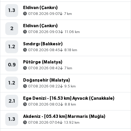
Eldivan (Çankırı)
1.3
07.08.2026 09:07
7 km
Eldivan (Çankırı)
2
07.08.2026 09:03
11.06 km
Sındırgı (Balıkesir)
1.2
07.08.2026 08:45
8.18 km
Pütürge (Malatya)
0.9
07.08.2026 08:42
7 km
Doğanşehir (Malatya)
1.2
07.08.2026 08:22
9.5 km
Ege Denizi - [16.53 km] Ayvacık (Çanakkale)
2.1
07.08.2026 08:02
8.8 km
Akdeniz - [05.43 km] Marmaris (Muğla)
1.3
07.08.2026 07:04
13.92 km