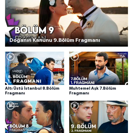
Doğanın Kanunu 9.Bölüm Fragmanı
Altı Üstü İstanbul 8.Bölüm
Muhtemel Aşk 7.Bölüm
Fragmanı
Fragmanı