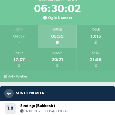
SONRAKI VAKTE KALAN
06:30:01
Öğle Namazı
İMSAK
GÜNEŞ
ÖĞLE
04:17
05:59
13:15
İKINDI
AKŞAM
YATSI
17:07
20:21
21:56
Aylık Vakitler
SON DEPREMLER
Sındırgı (Balıkesir)
1.8
07.08.2026 09:15
11.05 km