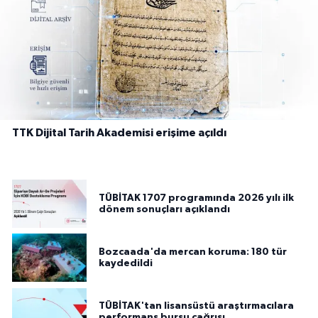
TTK Dijital Tarih Akademisi erişime açıldı
TÜBİTAK 1707 programında 2026 yılı ilk
dönem sonuçları açıklandı
Bozcaada'da mercan koruma: 180 tür
kaydedildi
TÜBİTAK'tan lisansüstü araştırmacılara
performans bursu çağrısı