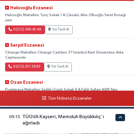
Halıcıoğlu Eczanesi
Halıcıoğlu Mahallesi Tunç Sokak 1 A Çıksalın,Alev Ofluoğlu Semt Konağı
yanı
0 (212) 369 45 49
Yol Tarifi Al
Serpil Eczanesi
Cihangir Mahallesi Cihangir Caddesi 37 İstanbul Kent Üniversitesi Arka
Cephesinde
0 (212) 251 26 83
Yol Tarifi Al
Ozan Eczanesi
Piyalepaşa Mahallesi Sağlık Ocağı Sokak 9 A Fatih Sultan ASM Yanı
Tüm Nöbetçi Eczaneler
0 (212) 297 30 13
Yol Tarifi Al
TÜGVA Kayseri, Memduh Büyükkılıç'ı
09:15
ağırladı