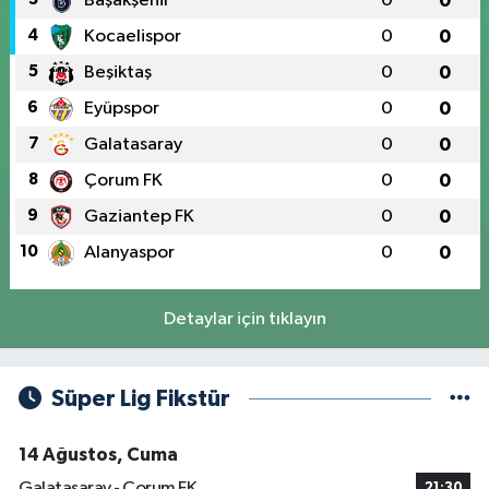
Başakşehir
0
0
4
Kocaelispor
0
0
5
Beşiktaş
0
0
6
Eyüpspor
0
0
7
Galatasaray
0
0
8
Çorum FK
0
0
9
Gaziantep FK
0
0
10
Alanyaspor
0
0
Detaylar için tıklayın
Süper Lig Fikstür
14 Ağustos, Cuma
Galatasaray - Çorum FK
21:30