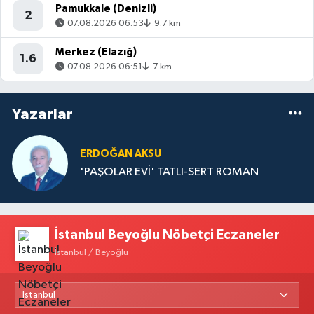
Pamukkale (Denizli)
2
07.08.2026 06:53
9.7 km
Merkez (Elazığ)
1.6
07.08.2026 06:51
7 km
Yazarlar
ERDOĞAN AKSU
'PAŞOLAR EVİ' TATLI-SERT ROMAN
İstanbul Beyoğlu Nöbetçi Eczaneler
İstanbul / Beyoğlu