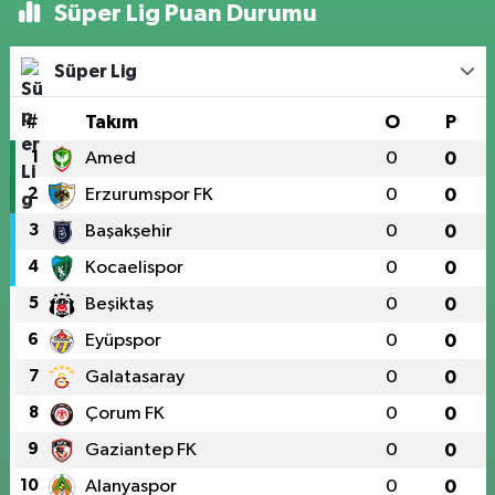
Süper Lig Puan Durumu
Süper Lig
#
Takım
O
P
1
Amed
0
0
2
Erzurumspor FK
0
0
3
Başakşehir
0
0
4
Kocaelispor
0
0
5
Beşiktaş
0
0
6
Eyüpspor
0
0
7
Galatasaray
0
0
8
Çorum FK
0
0
9
Gaziantep FK
0
0
10
Alanyaspor
0
0