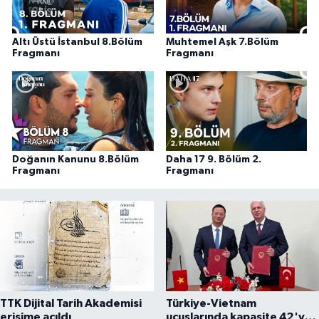
Altı Üstü İstanbul 8.Bölüm
Muhtemel Aşk 7.Bölüm
Fragmanı
Fragmanı
Doğanın Kanunu 8.Bölüm
Daha 17 9. Bölüm 2.
Fragmanı
Fragmanı
TTK Dijital Tarih Akademisi
Türkiye-Vietnam
erişime açıldı
uçuşlarında kapasite 42'ye