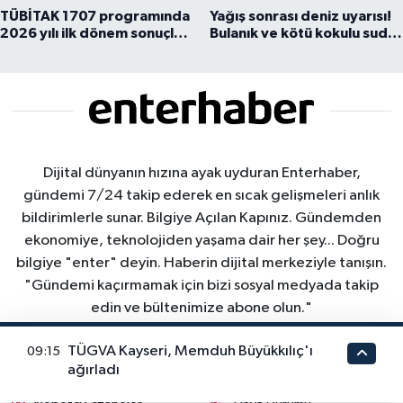
TÜBİTAK 1707 programında
Yağış sonrası deniz uyarısı!
2026 yılı ilk dönem sonuçları
Bulanık ve kötü kokulu suda
açıklandı
yüzmeyin
Dijital dünyanın hızına ayak uyduran Enterhaber,
gündemi 7/24 takip ederek en sıcak gelişmeleri anlık
bildirimlerle sunar. Bilgiye Açılan Kapınız. Gündemden
ekonomiye, teknolojiden yaşama dair her şey... Doğru
bilgiye "enter" deyin. Haberin dijital merkeziyle tanışın.
"Gündemi kaçırmamak için bizi sosyal medyada takip
edin ve bültenimize abone olun."
TÜGVA Kayseri, Memduh Büyükkılıç'ı
09:15
ağırladı