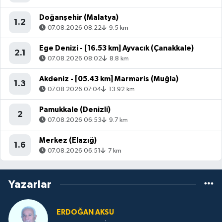
Doğanşehir (Malatya)
1.2
07.08.2026 08:22
9.5 km
Ege Denizi - [16.53 km] Ayvacık (Çanakkale)
2.1
07.08.2026 08:02
8.8 km
Akdeniz - [05.43 km] Marmaris (Muğla)
1.3
07.08.2026 07:04
13.92 km
Pamukkale (Denizli)
2
07.08.2026 06:53
9.7 km
Merkez (Elazığ)
1.6
07.08.2026 06:51
7 km
Yazarlar
ERDOĞAN AKSU