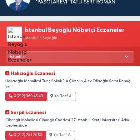
'PAŞOLAR EVİ' TATLI-SERT ROMAN
İstanbul Beyoğlu Nöbetçi Eczaneler
İstanbul / Beyoğlu
Halıcıoğlu Eczanesi
Halıcıoğlu Mahallesi Tunç Sokak 1 A Çıksalın,Alev Ofluoğlu Semt Konağı
yanı
0 (212) 369 45 49
Yol Tarifi Al
Serpil Eczanesi
Cihangir Mahallesi Cihangir Caddesi 37 İstanbul Kent Üniversitesi Arka
Cephesinde
0 (212) 251 26 83
Yol Tarifi Al