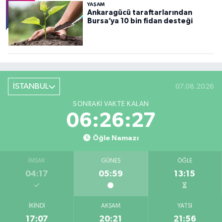
YAŞAM
Ankaragücü taraftarlarından
Bursa’ya 10 bin fidan desteği
İSTANBUL
07.08.2026
SONRAKI VAKTE KALAN
06:26:26
Öğle Namazı
İMSAK
GÜNEŞ
ÖĞLE
04:17
05:59
13:15
İKINDI
AKŞAM
YATSI
17:07
20:21
21:56