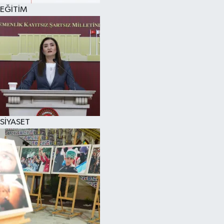
EĞİTİM
SİYASET