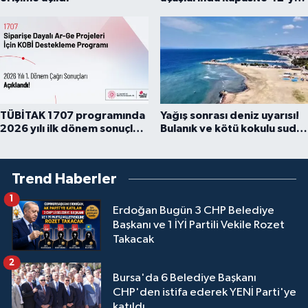
çıkarıldı
TÜBİTAK 1707 programında
Yağış sonrası deniz uyarısı!
2026 yılı ilk dönem sonuçları
Bulanık ve kötü kokulu suda
açıklandı
yüzmeyin
Trend Haberler
1
Erdoğan Bugün 3 CHP Belediye
Başkanı ve 1 İYİ Partili Vekile Rozet
Takacak
2
Bursa'da 6 Belediye Başkanı
CHP'den istifa ederek YENİ Parti'ye
katıldı