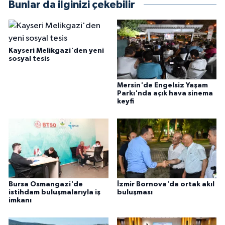
Bunlar da ilginizi çekebilir
Kayseri Melikgazi'den yeni
sosyal tesis
Mersin'de Engelsiz Yaşam
Parkı'nda açık hava sinema
keyfi
Bursa Osmangazi'de
İzmir Bornova'da ortak akıl
istihdam buluşmalarıyla iş
buluşması
imkanı