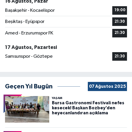
16 Ağustos, Pazar
Başakşehir - Kocaelispor
19:00
Beşiktaş - Eyüpspor
21:30
Amed - Erzurumspor FK
21:30
17 Ağustos, Pazartesi
Samsunspor - Göztepe
21:30
Geçen Yıl Bugün
07 Ağustos 2025
YAŞAM
Bursa Gastronomi Festivali nefes
kesecek! Başkan Bozbey’den
heyecanlandıran açıklama