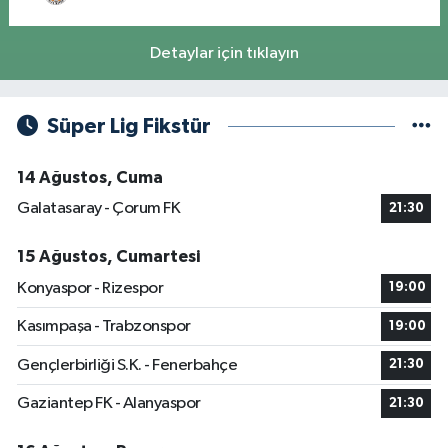
Detaylar için tıklayın
Süper Lig Fikstür
14 Ağustos, Cuma
Galatasaray - Çorum FK
21:30
15 Ağustos, Cumartesi
Konyaspor - Rizespor
19:00
Kasımpaşa - Trabzonspor
19:00
Gençlerbirliği S.K. - Fenerbahçe
21:30
Gaziantep FK - Alanyaspor
21:30