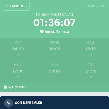
İSTANBUL
10.08.2026
SONRAKI VAKTE KALAN
01:36:05
İmsak Namazı
İMSAK
GÜNEŞ
ÖĞLE
04:22
06:02
13:15
İKINDI
AKŞAM
YATSI
17:06
20:18
21:50
Aylık Vakitler
SON DEPREMLER