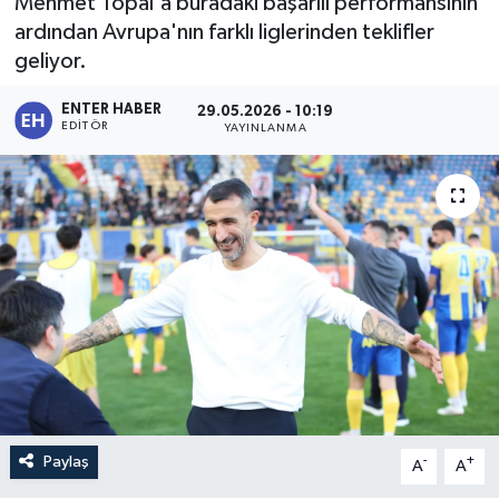
Mehmet Topal'a buradaki başarılı performansının
ardından Avrupa'nın farklı liglerinden teklifler
geliyor.
ENTER HABER
29.05.2026 - 10:19
EDITÖR
YAYINLANMA
Paylaş
-
+
A
A