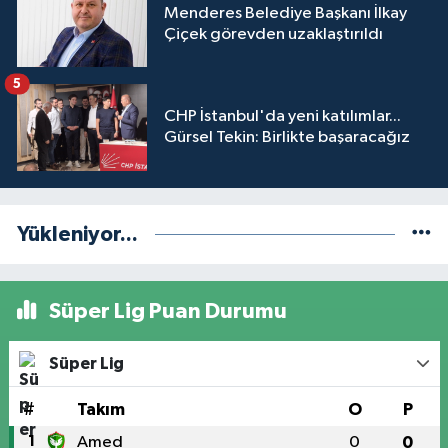
Menderes Belediye Başkanı İlkay
Çiçek görevden uzaklaştırıldı
5
CHP İstanbul'da yeni katılımlar...
Gürsel Tekin: Birlikte başaracağız
Yükleniyor...
Süper Lig Puan Durumu
Süper Lig
#
Takım
O
P
1
Amed
0
0