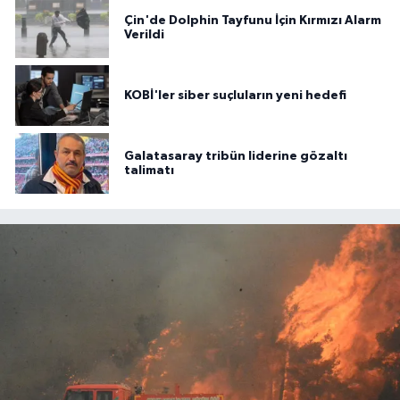
Çin'de Dolphin Tayfunu İçin Kırmızı Alarm
Verildi
KOBİ'ler siber suçluların yeni hedefi
Galatasaray tribün liderine gözaltı
talimatı