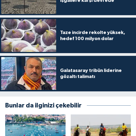
işgallere karşı devrede
Taze incirde rekolte yüksek,
hedef 100 milyon dolar
Galatasaray tribün liderine
gözaltı talimatı
Bunlar da ilginizi çekebilir