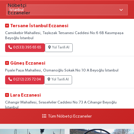
Tersane İstanbul Eczanesi
Camiikebir Mahallesi, Taşkızak Tersanesi Caddesi No:6 6B Kasımpaşa
Beyoğlu İstanbul
0 (533) 395 65 65
Yol Tarifi Al
Güneş Eczanesi
Piyale Paşa Mahallesi, Osmanoğlu Sokak No:10 A Beyoğlu İstanbul
0 (212) 235 72 04
Yol Tarifi Al
Lara Eczanesi
Cihangir Mahallesi, Sıraselviler Caddesi No:73 A Cihangir Beyoğlu
İstanbul
Tüm Nöbetçi Eczaneler
0 (212) 293 90 86
Yol Tarifi Al