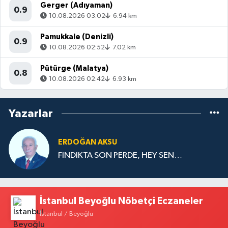
Gerger (Adıyaman)
0.9
10.08.2026 03:02
6.94 km
Pamukkale (Denizli)
0.9
10.08.2026 02:52
7.02 km
Pütürge (Malatya)
0.8
10.08.2026 02:42
6.93 km
Yazarlar
ERDOĞAN AKSU
FINDIKTA SON PERDE, HEY SEN…
İstanbul Beyoğlu Nöbetçi Eczaneler
İstanbul / Beyoğlu