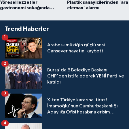
Yöresel lezzetler
Plastik sanayicilerinden 'ara
gastronomi sokağında
eleman' alarmı
ziyaretçilerle buluşuyor
Trend Haberler
1
Arabesk müziğin güçlü sesi
Cansever hayatını kaybetti
2
Bursa'da 6 Belediye Başkanı
CHP'den istifa ederek YENİ Parti'ye
katıldı
3
X'ten Türkiye kararına itiraz!
İmamoğlu'nun Cumhurbaşkanlığı
Adaylığı Ofisi hesabına erişim
engeli mahkemeye taşındı
4