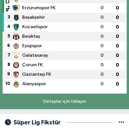
2
Erzurumspor FK
0
0
3
Başakşehir
0
0
4
Kocaelispor
0
0
5
Beşiktaş
0
0
6
Eyüpspor
0
0
7
Galatasaray
0
0
8
Çorum FK
0
0
9
Gaziantep FK
0
0
10
Alanyaspor
0
0
Detaylar için tıklayın
Süper Lig Fikstür