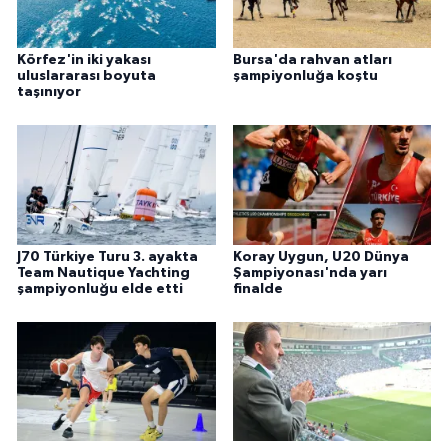
Körfez'in iki yakası
Bursa'da rahvan atları
uluslararası boyuta
şampiyonluğa koştu
taşınıyor
J70 Türkiye Turu 3. ayakta
Koray Uygun, U20 Dünya
Team Nautique Yachting
Şampiyonası'nda yarı
şampiyonluğu elde etti
finalde