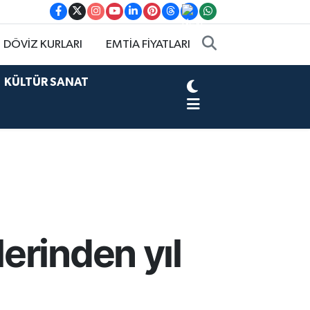
DÖVİZ KURLARI
EMTİA FİYATLARI
KÜLTÜR SANAT
erinden yıl