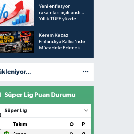
hesabına erişim
Yeni enflasyon
engeli mahkemeye
rakamları açıklandı...
taşındı
Yıllık TÜFE yüzde
31,75'e yükseldi
Kerem Kazaz
Finlandiya Rallisi'nde
Mücadele Edecek
ükleniyor...
Süper Lig Puan Durumu
Süper Lig
#
Takım
O
P
1