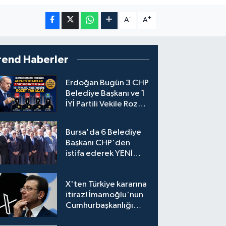
-
+
A
A
rend Haberler
Erdoğan Bugün 3 CHP
Belediye Başkanı ve 1
İYİ Partili Vekile Rozet
Takacak
Bursa'da 6 Belediye
Başkanı CHP'den
istifa ederek YENİ
Parti'ye katıldı
X'ten Türkiye kararına
itiraz! İmamoğlu'nun
Cumhurbaşkanlığı
Adaylığı Ofisi