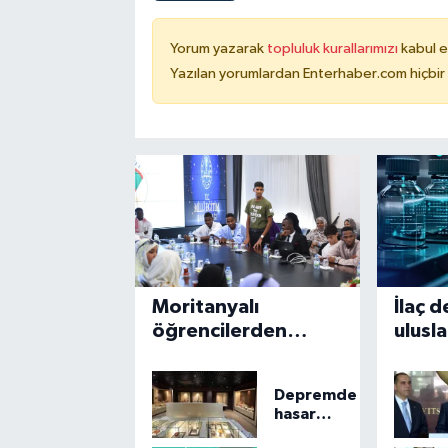
Yorum yazarak
topluluk kurallarımızı
kabul e
Yazılan yorumlardan Enterhaber.com hiçbir
Moritanyalı
İlaç 
öğrencilerden
ulusla
MEB'e ziyaret
stand
Depremde
hasar
gören