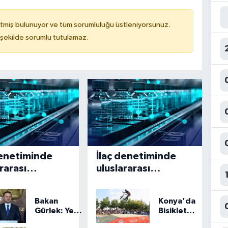
tmiş bulunuyor ve tüm sorumluluğu üstleniyorsunuz.
 şekilde sorumlu tutulamaz.
denetiminde
İlaç denetiminde
rarası
uluslararası
art dönemi
standart dönemi
Bakan
Konya'da
Gürlek: Yeşil
Bisiklet
Vatan'a
Festivali