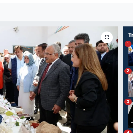
T
1
2
3
4