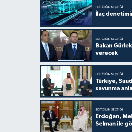
EDITÖRÜN SEÇTIĞI
İlaç denetim
EDITÖRÜN SEÇTIĞI
Bakan Gürlek
verecek
EDITÖRÜN SEÇTIĞI
Türkiye, Suud
savunma anla
EDITÖRÜN SEÇTIĞI
Erdoğan, Me
Selman ile g