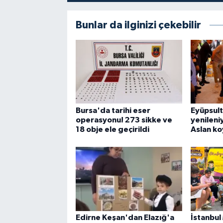
Bunlar da ilginizi çekebilir
Bursa'da tarihi eser
Eyüpsul
operasyonu! 273 sikke ve
yenileniy
18 obje ele geçirildi
Aslan k
Edirne Keşan'dan Elazığ'a
İstanbu