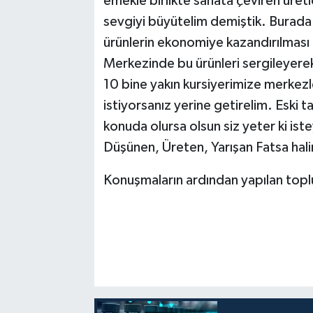
emekle birlikte sanata çeviren üreti
sevgiyi büyütelim demiştik. Burad
ürünlerin ekonomiye kazandırılması 
Merkezinde bu ürünleri sergileyerek
10 bine yakın kursiyerimize merkezl
istiyorsanız yerine getirelim. Eski 
konuda olursa olsun siz yeter ki is
Düşünen, Üreten, Yarışan Fatsa hali
Konuşmaların ardından yapılan toplu 