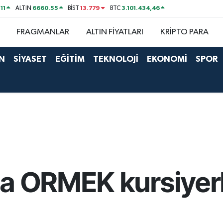
11
6660.55
13.779
3.101.434,46
ALTIN
BİST
BTC
FRAGMANLAR
ALTIN FİYATLARI
KRİPTO PARA
N
SİYASET
EĞİTİM
TEKNOLOJİ
EKONOMİ
SPOR
a ORMEK kursiyerl