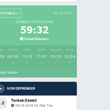
İSTANBUL
08.08.2026
SONRAKI VAKTE KALAN
59:31
İmsak Namazı
AK
GÜNEŞ
ÖĞLE
İKINDI
AKŞAM
YATSI
19
06:00
13:15
17:07
20:20
21:54
Aylık Vakitler
SON DEPREMLER
Torbalı (İzmir)
1.2
08.08.2026 05:28
7 km