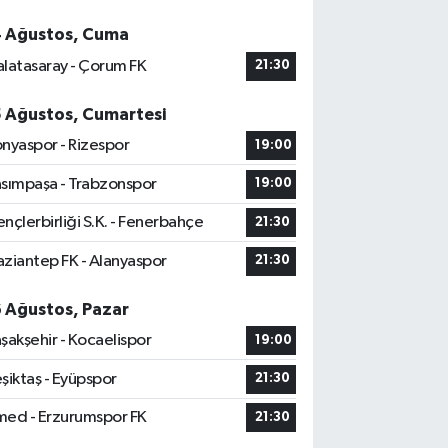
4 Ağustos, Cuma
latasaray - Çorum FK
21:30
5 Ağustos, Cumartesi
nyaspor - Rizespor
19:00
sımpaşa - Trabzonspor
19:00
nçlerbirliği S.K. - Fenerbahçe
21:30
ziantep FK - Alanyaspor
21:30
6 Ağustos, Pazar
şakşehir - Kocaelispor
19:00
şiktaş - Eyüpspor
21:30
ed - Erzurumspor FK
21:30