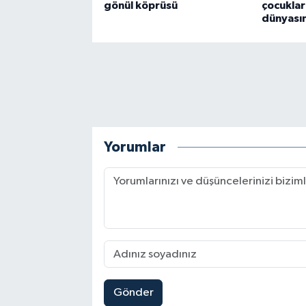
gönül köprüsü
çocuklar 
dünyası
Yorumlar
Gönder