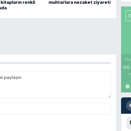
kitapların renkli
muhtarlara nezaket ziyareti
nda
İMS
04: