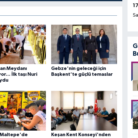
1
Sa
G
B
tan Meydanı
Gebze'nin geleceği için
or... İlk taşı Nuri
Başkent'te güçlü temaslar
oydu
l Maltepe'de
Keşan Kent Konseyi'nden