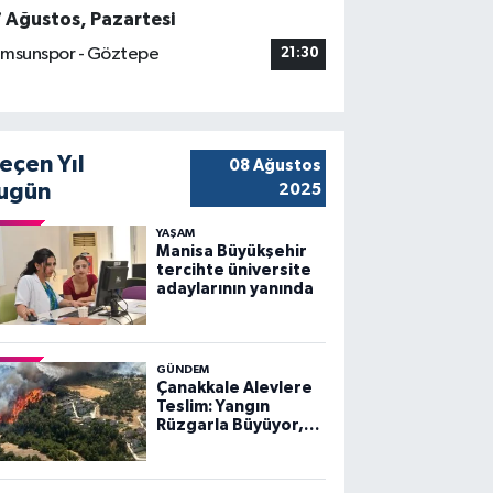
7 Ağustos, Pazartesi
msunspor - Göztepe
21:30
eçen Yıl
08 Ağustos
ugün
2025
YAŞAM
Manisa Büyükşehir
tercihte üniversite
adaylarının yanında
GÜNDEM
Çanakkale Alevlere
Teslim: Yangın
Rüzgarla Büyüyor,
Ekiplerin Mücadelesi
Sürüyor