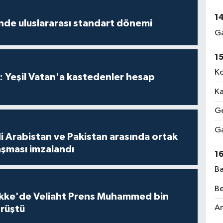
1
inde uluslararası standart dönemi
Ga
1
Ko
: Yeşil Vatan'a kastedenler hesap
Ka
Ge
Ga
i Arabistan ve Pakistan arasında ortak
şması imzalandı
1
Ba
Be
kke'de Veliaht Prens Muhammed bin
Am
örüştü