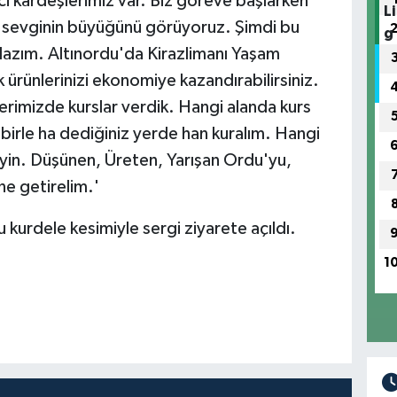
ci kardeşlerimiz var. Biz göreve başlarken
a sevginin büyüğünü görüyoruz. Şimdi bu
lazım. Altınordu'da Kirazlimanı Yaşam
 ürünlerinizi ekonomiye kazandırabilirsiniz.
erimizde kurslar verdik. Hangi alanda kurs
tabirle ha dediğiniz yerde han kuralım. Hangi
teyin. Düşünen, Üreten, Yarışan Ordu'yu,
ne getirelim.'
kurdele kesimiyle sergi ziyarete açıldı.
1