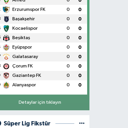
Amed
0
0
2
Erzurumspor FK
0
0
3
Başakşehir
0
0
4
Kocaelispor
0
0
5
Beşiktaş
0
0
6
Eyüpspor
0
0
7
Galatasaray
0
0
8
Çorum FK
0
0
9
Gaziantep FK
0
0
0
Alanyaspor
0
0
Detaylar için tıklayın
Süper Lig Fikstür