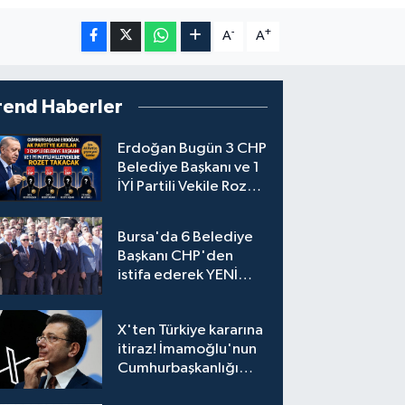
-
+
A
A
rend Haberler
Erdoğan Bugün 3 CHP
Belediye Başkanı ve 1
İYİ Partili Vekile Rozet
Takacak
Bursa'da 6 Belediye
Başkanı CHP'den
istifa ederek YENİ
Parti'ye katıldı
X'ten Türkiye kararına
itiraz! İmamoğlu'nun
Cumhurbaşkanlığı
Adaylığı Ofisi