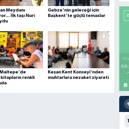
tan Meydanı
Gebze'nin geleceği için
or... İlk taşı Nuri
Başkent'te güçlü temaslar
oydu
İMS
04:
l Maltepe'de
Keşan Kent Konseyi'nden
kitapların renkli
muhtarlara nezaket ziyareti
nda