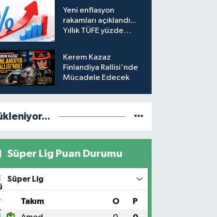
hesabına erişim
Yeni enflasyon
engeli mahkemeye
rakamları açıklandı...
taşındı
Yıllık TÜFE yüzde
31,75'e yükseldi
Kerem Kazaz
Finlandiya Rallisi'nde
Mücadele Edecek
ükleniyor...
Süper Lig Puan Durumu
Süper Lig
#
Takım
O
P
1