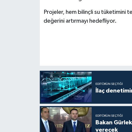
Projeler, hem bilinçli su tüketimini
değerini artırmayı hedefliyor.
EDITÖRÜN SEÇTIĞI
İlaç denetim
EDITÖRÜN SEÇTIĞI
Bakan Gürlek
verecek