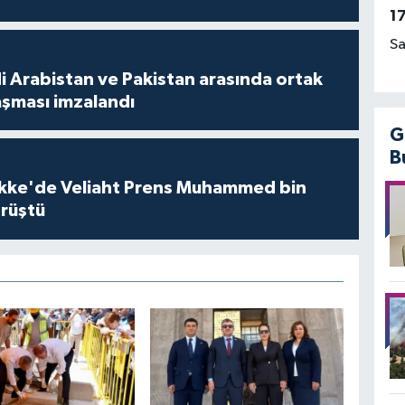
1
Sa
i Arabistan ve Pakistan arasında ortak
şması imzalandı
G
B
kke'de Veliaht Prens Muhammed bin
örüştü