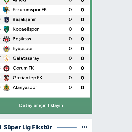
Amed
0
0
2
Erzurumspor FK
0
0
3
Başakşehir
0
0
4
Kocaelispor
0
0
5
Beşiktaş
0
0
6
Eyüpspor
0
0
7
Galatasaray
0
0
8
Çorum FK
0
0
9
Gaziantep FK
0
0
0
Alanyaspor
0
0
Detaylar için tıklayın
Süper Lig Fikstür