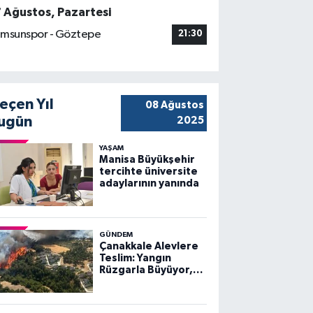
7 Ağustos, Pazartesi
msunspor - Göztepe
21:30
eçen Yıl
08 Ağustos
ugün
2025
YAŞAM
Manisa Büyükşehir
tercihte üniversite
adaylarının yanında
GÜNDEM
Çanakkale Alevlere
Teslim: Yangın
Rüzgarla Büyüyor,
Ekiplerin Mücadelesi
Sürüyor