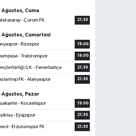
4 Ağustos, Cuma
latasaray - Çorum FK
21:30
5 Ağustos, Cumartesi
nyaspor - Rizespor
19:00
sımpaşa - Trabzonspor
19:00
nçlerbirliği S.K. - Fenerbahçe
21:30
ziantep FK - Alanyaspor
21:30
6 Ağustos, Pazar
şakşehir - Kocaelispor
19:00
şiktaş - Eyüpspor
21:30
ed - Erzurumspor FK
21:30