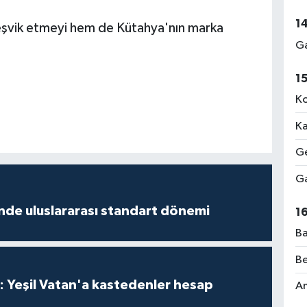
1
 teşvik etmeyi hem de Kütahya'nın marka
Ga
1
Ko
Ka
Ge
Ga
inde uluslararası standart dönemi
1
Ba
Be
: Yeşil Vatan'a kastedenler hesap
Am