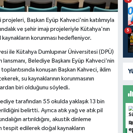
projeleri, Başkan Eyüp Kahveci'nin katılımıyla
kındalık ve şehir imajı projeleriyle Kütahya'nın
5
l kaynakların korunması hedefleniyor.
esi ile Kütahya Dumlupınar Üniversitesi (DPÜ)
enin lansmanı, Belediye Başkanı Eyüp Kahveci'nin
n toplantısında konuşan Başkan Kahveci, iklim
Y
t çekerek, su kaynaklarının korunmasının
ardan biri olduğunu söyledi.
lediye tarafından 55 okulda yaklaşık 13 bin
ildiğini belirtti. Ayrıca atık yağ ve atık pil
ndalığın artırıldığını, akustik dinleme
ın tespit edilerek doğal kaynakların