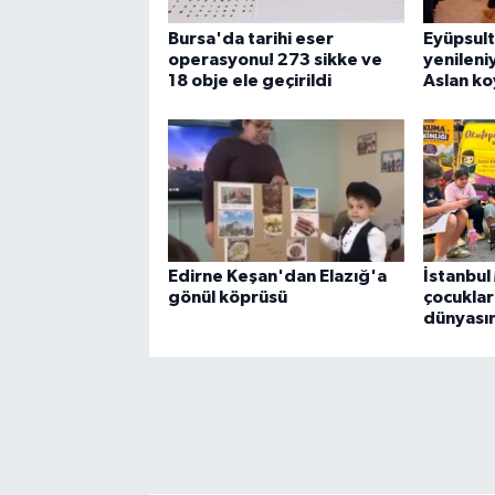
Bursa'da tarihi eser
Eyüpsul
operasyonu! 273 sikke ve
yenileniy
18 obje ele geçirildi
Aslan k
Edirne Keşan'dan Elazığ'a
İstanbu
gönül köprüsü
çocuklar 
dünyası