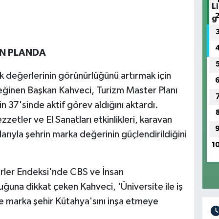
ÖN PLANDA
tik değerlerinin görünürlüğünü artırmak için
değinen Başkan Kahveci, Turizm Master Planı
37'sinde aktif görev aldığını aktardı.
etler ve El Sanatları etkinlikleri, karavan
larıyla şehrin marka değerinin güçlendirildiğini
1
hirler Endeksi'nde CBS ve İnsan
uğuna dikkat çeken Kahveci, 'Üniversite ile iş
 ve marka şehir Kütahya'sını inşa etmeye