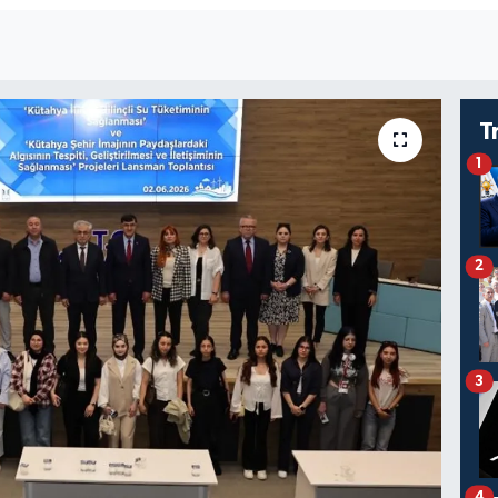
T
1
2
3
4