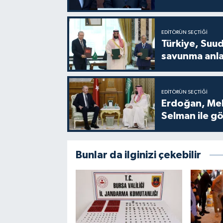
EDITÖRÜN SEÇTIĞI
Türkiye, Suud
savunma anla
EDITÖRÜN SEÇTIĞI
Erdoğan, Me
Selman ile g
Bunlar da ilginizi çekebilir