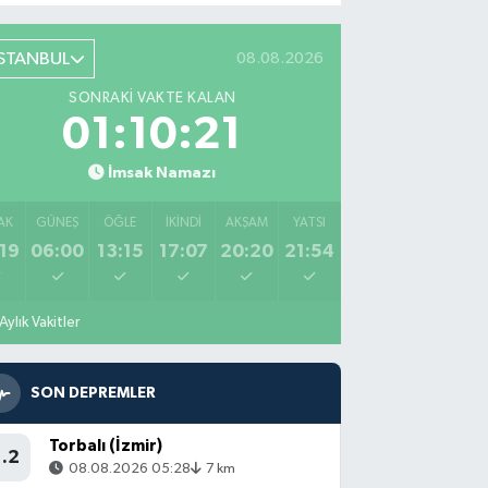
İSTANBUL
08.08.2026
SONRAKI VAKTE KALAN
01:10:20
İmsak Namazı
AK
GÜNEŞ
ÖĞLE
İKINDI
AKŞAM
YATSI
19
06:00
13:15
17:07
20:20
21:54
Aylık Vakitler
SON DEPREMLER
Torbalı (İzmir)
1.2
08.08.2026 05:28
7 km