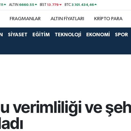
11
6660.55
13.779
3.101.434,46
ALTIN
BİST
BTC
FRAGMANLAR
ALTIN FİYATLARI
KRİPTO PARA
N
SİYASET
EĞİTİM
TEKNOLOJİ
EKONOMİ
SPOR
 verimliliği ve şehi
ladı