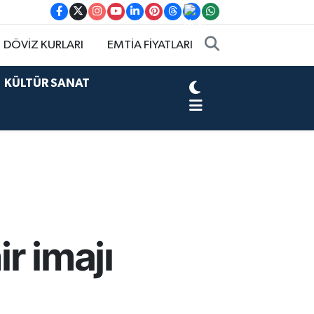
DÖVİZ KURLARI
EMTİA FİYATLARI
KÜLTÜR SANAT
r imajı