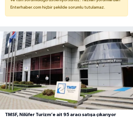
Enterhaber.com hiçbir şekilde sorumlu tutulamaz.
TMSF, Nilüfer Turizm’e ait 95 aracı satışa çıkarıyor