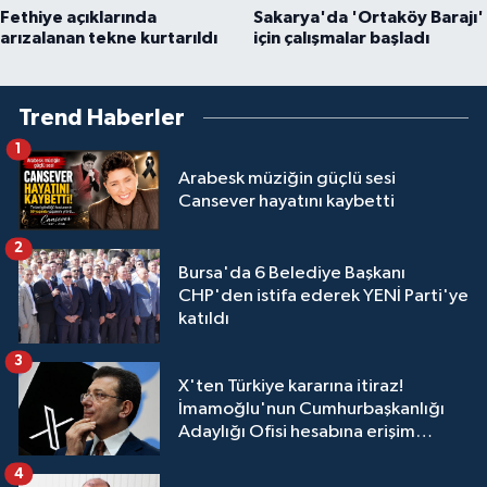
Fethiye açıklarında
Sakarya'da 'Ortaköy Barajı'
arızalanan tekne kurtarıldı
için çalışmalar başladı
Trend Haberler
1
Arabesk müziğin güçlü sesi
Cansever hayatını kaybetti
2
Bursa'da 6 Belediye Başkanı
CHP'den istifa ederek YENİ Parti'ye
katıldı
3
X'ten Türkiye kararına itiraz!
İmamoğlu'nun Cumhurbaşkanlığı
Adaylığı Ofisi hesabına erişim
engeli mahkemeye taşındı
4