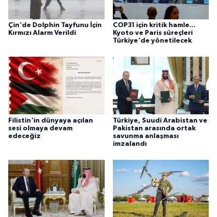
Çin'de Dolphin Tayfunu İçin
COP31 için kritik hamle...
Kırmızı Alarm Verildi
Kyoto ve Paris süreçleri
Türkiye'de yönetilecek
Filistin'in dünyaya açılan
Türkiye, Suudi Arabistan ve
sesi olmaya devam
Pakistan arasında ortak
edeceğiz
savunma anlaşması
imzalandı