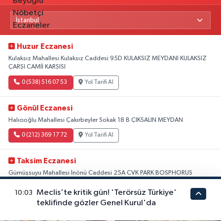
Huzur Eczanesi
Kulaksız Mahallesi Kulaksız Caddesi 95D KULAKSIZ MEYDANI KULAKSIZ
ÇARŞI CAMİİ KARŞISI
0 (538) 516 07 53
Yol Tarifi Al
Gönül Eczanesi
Halıcıoğlu Mahallesi Çakırbeyler Sokak 18 B ÇIKSALIN MEYDAN
0 (212) 369 17 72
Yol Tarifi Al
Taksim Eczanesi
Gümüşsuyu Mahallesi İnönü Caddesi 25A CVK PARK BOSPHORUS
HOTEL KARŞISI
Meclis'te kritik gün! 'Terörsüz Türkiye'
10:03
Tüm Nöbetçi Eczaneler
0 (212) 249 50 99
Yol Tarifi Al
teklifinde gözler Genel Kurul'da