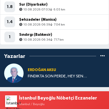
Sur (Diyarbakır)
1.8
10.08.2026 07:03
6.05 km
Şehzadeler (Manisa)
1.4
10.08.2026 06:59
7.04 km
Sındırgı (Balıkesir)
1
10.08.2026 06:34
7.17 km
Yazarlar
ERDOĞAN AKSU
FINDIKTA SON PERDE, HEY SEN…
İstanbul Beyoğlu Nöbetçi Eczaneler
İstanbul / Beyoğlu