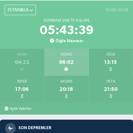
İSTANBUL
10.08.2026
SONRAKI VAKTE KALAN
05:43:37
Öğle Namazı
İMSAK
GÜNEŞ
ÖĞLE
04:22
06:02
13:15
İKINDI
AKŞAM
YATSI
17:06
20:18
21:50
Aylık Vakitler
SON DEPREMLER