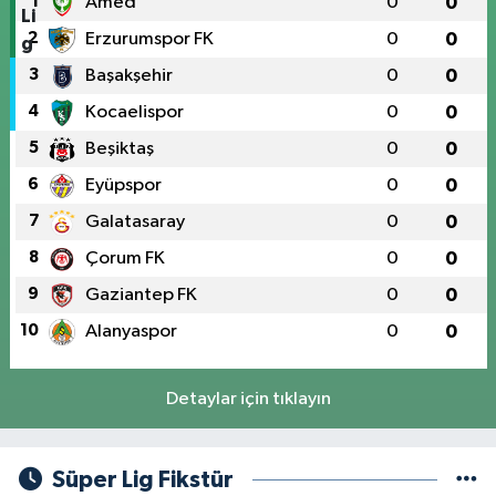
1
Amed
0
0
2
Erzurumspor FK
0
0
3
Başakşehir
0
0
4
Kocaelispor
0
0
5
Beşiktaş
0
0
6
Eyüpspor
0
0
7
Galatasaray
0
0
8
Çorum FK
0
0
9
Gaziantep FK
0
0
10
Alanyaspor
0
0
Detaylar için tıklayın
Süper Lig Fikstür