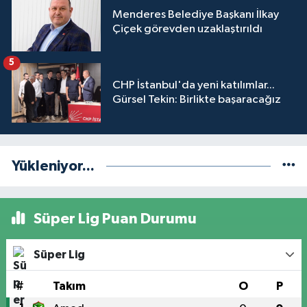
Menderes Belediye Başkanı İlkay
Çiçek görevden uzaklaştırıldı
5
CHP İstanbul'da yeni katılımlar...
Gürsel Tekin: Birlikte başaracağız
Yükleniyor...
Süper Lig Puan Durumu
Süper Lig
#
Takım
O
P