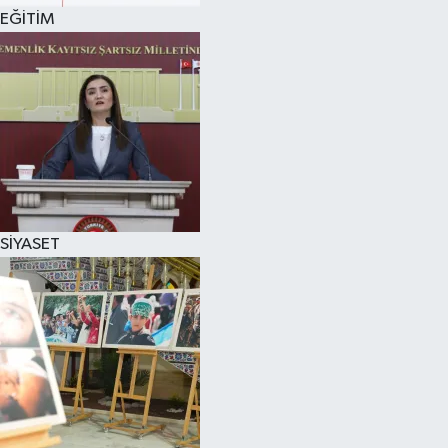
EĞİTİM
SİYASET