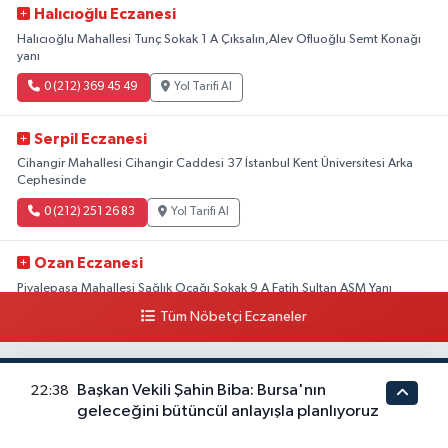
Halıcıoğlu Eczanesi
Halıcıoğlu Mahallesi Tunç Sokak 1 A Çıksalın,Alev Ofluoğlu Semt Konağı
yanı
0 (212) 369 45 49
Yol Tarifi Al
Serpil Eczanesi
Cihangir Mahallesi Cihangir Caddesi 37 İstanbul Kent Üniversitesi Arka
Cephesinde
0 (212) 251 26 83
Yol Tarifi Al
Ozan Eczanesi
Piyalepaşa Mahallesi Sağlık Ocağı Sokak 9 A Fatih Sultan ASM Yanı
Tüm Nöbetçi Eczaneler
0 (212) 297 30 13
Yol Tarifi Al
Başkan Vekili Şahin Biba: Bursa'nın
22:38
geleceğini bütüncül anlayışla planlıyoruz