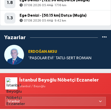
Ege Denizi - [122.96 km] Datça (Muğla)
1.8
07.08.2026 05:44
17.16 km
Ege Denizi - [50.15 km] Datça (Muğla)
1.3
07.08.2026 05:44
9.42 km
Yazarlar
ERDOĞAN AKSU
'PAŞOLAR EVİ' TATLI-SERT ROMAN
İstanbul Beyoğlu Nöbetçi Eczaneler
İstanbul / Beyoğlu