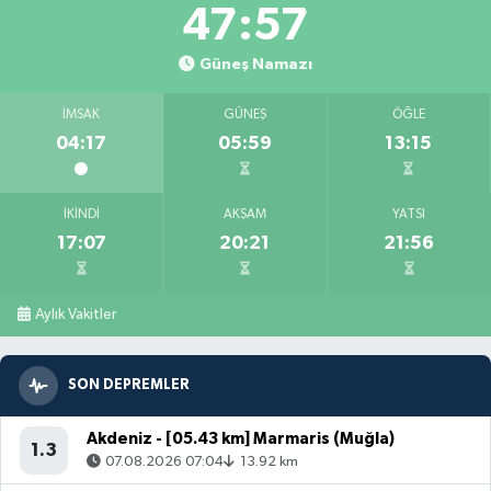
47:56
Güneş Namazı
İMSAK
GÜNEŞ
ÖĞLE
04:17
05:59
13:15
İKINDI
AKŞAM
YATSI
17:07
20:21
21:56
Aylık Vakitler
SON DEPREMLER
Akdeniz - [05.43 km] Marmaris (Muğla)
1.3
07.08.2026 07:04
13.92 km