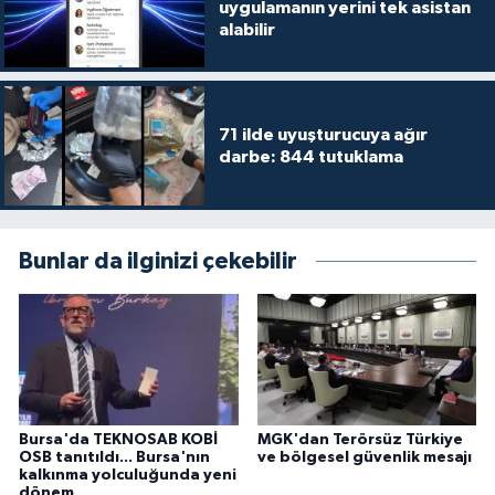
uygulamanın yerini tek asistan
alabilir
71 ilde uyuşturucuya ağır
darbe: 844 tutuklama
Bunlar da ilginizi çekebilir
Bursa'da TEKNOSAB KOBİ
MGK'dan Terörsüz Türkiye
OSB tanıtıldı... Bursa'nın
ve bölgesel güvenlik mesajı
kalkınma yolculuğunda yeni
dönem