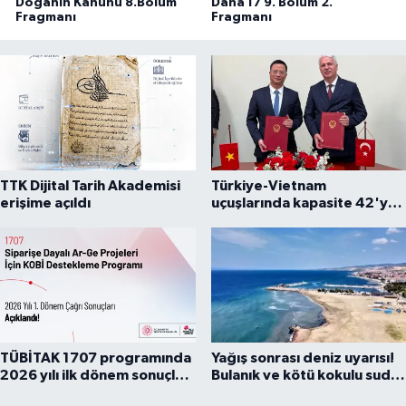
Doğanın Kanunu 8.Bölüm
Daha 17 9. Bölüm 2.
Fragmanı
Fragmanı
TTK Dijital Tarih Akademisi
Türkiye-Vietnam
erişime açıldı
uçuşlarında kapasite 42'ye
çıkarıldı
TÜBİTAK 1707 programında
Yağış sonrası deniz uyarısı!
2026 yılı ilk dönem sonuçları
Bulanık ve kötü kokulu suda
açıklandı
yüzmeyin