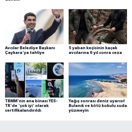
Avcılar Belediye Başkanı
5 yaban keçisinin kaçak
Çaykara'ya tahliye
avcılarına 6 yıl sonra ceza
TBMM'nin ana binası YES-
Yağış sonrası deniz uyarısı!
TR'de 'çok iyi' olarak
Bulanık ve kötü kokulu suda
sertifikalandırıldı
yüzmeyin