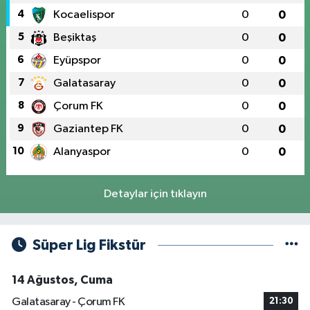
4
Kocaelispor
0
0
5
Beşiktaş
0
0
6
Eyüpspor
0
0
7
Galatasaray
0
0
8
Çorum FK
0
0
9
Gaziantep FK
0
0
10
Alanyaspor
0
0
Detaylar için tıklayın
Süper Lig Fikstür
14 Ağustos, Cuma
Galatasaray - Çorum FK
21:30