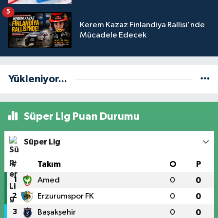
5
Kerem Kazaz Finlandiya Rallisi'nde
Mücadele Edecek
Yükleniyor...
Süper Lig Puan Durumu
Süper Lig
#
Takım
O
P
1
Amed
0
0
2
Erzurumspor FK
0
0
3
Başakşehir
0
0