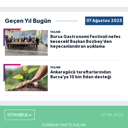
Geçen Yıl Bugün
07 Ağustos 2025
YAŞAM
Bursa Gastronomi Festivali nefes
kesecek! Başkan Bozbey’den
heyecanlandıran açıklama
YAŞAM
Ankaragücü taraftarlarından
Bursa’ya 10 bin fidan desteği
İSTANBUL
07.08.2026
SONRAKI VAKTE KALAN