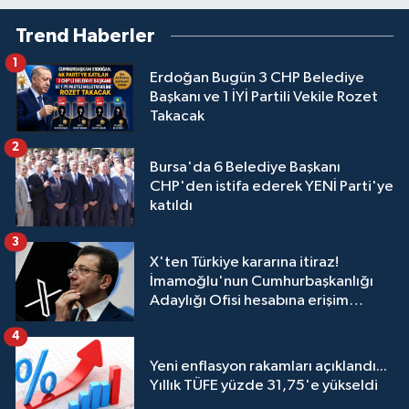
Trend Haberler
1
Erdoğan Bugün 3 CHP Belediye
Başkanı ve 1 İYİ Partili Vekile Rozet
Takacak
2
Bursa'da 6 Belediye Başkanı
CHP'den istifa ederek YENİ Parti'ye
katıldı
3
X'ten Türkiye kararına itiraz!
İmamoğlu'nun Cumhurbaşkanlığı
Adaylığı Ofisi hesabına erişim
engeli mahkemeye taşındı
4
Yeni enflasyon rakamları açıklandı...
Yıllık TÜFE yüzde 31,75'e yükseldi