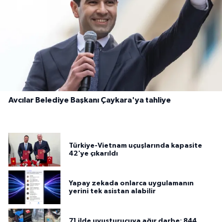
Avcılar Belediye Başkanı Çaykara'ya tahliye
Türkiye-Vietnam uçuşlarında kapasite
42'ye çıkarıldı
Yapay zekada onlarca uygulamanın
yerini tek asistan alabilir
71 ilde uyuşturucuya ağır darbe: 844