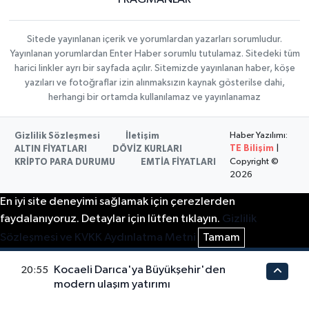
Sitede yayınlanan içerik ve yorumlardan yazarları sorumludur.
Yayınlanan yorumlardan Enter Haber sorumlu tutulamaz. Sitedeki tüm
harici linkler ayrı bir sayfada açılır. Sitemizde yayınlanan haber, köşe
yazıları ve fotoğraflar izin alınmaksızın kaynak gösterilse dahi,
herhangi bir ortamda kullanılamaz ve yayınlanamaz
Haber Yazılımı:
Gizlilik Sözleşmesi
İletişim
TE Bilişim
|
ALTIN FİYATLARI
DÖVİZ KURLARI
Copyright ©
KRİPTO PARA DURUMU
EMTİA FİYATLARI
2026
En iyi site deneyimi sağlamak için çerezlerden
faydalanıyoruz. Detaylar için lütfen tıklayın.
Gizlilik
Sözleşmesi ve KVKK Aydınlatma Metni
Tamam
Kocaeli Darıca'ya Büyükşehir'den
20:55
modern ulaşım yatırımı