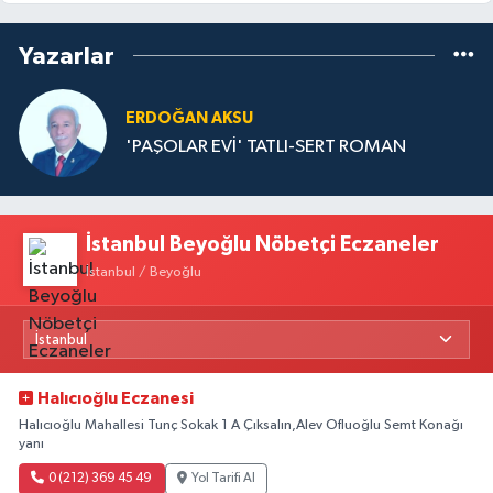
Yazarlar
ERDOĞAN AKSU
'PAŞOLAR EVİ' TATLI-SERT ROMAN
İstanbul Beyoğlu Nöbetçi Eczaneler
İstanbul / Beyoğlu
Halıcıoğlu Eczanesi
Halıcıoğlu Mahallesi Tunç Sokak 1 A Çıksalın,Alev Ofluoğlu Semt Konağı
yanı
0 (212) 369 45 49
Yol Tarifi Al