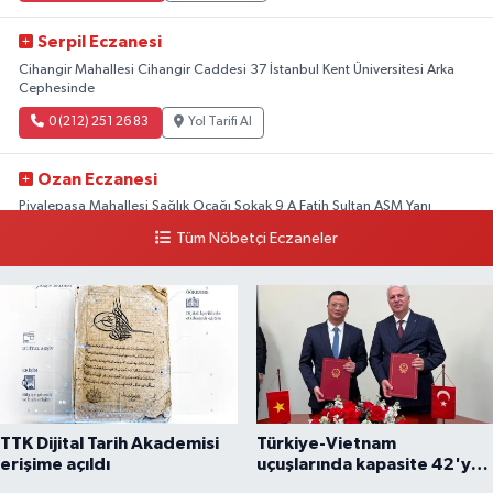
Serpil Eczanesi
Cihangir Mahallesi Cihangir Caddesi 37 İstanbul Kent Üniversitesi Arka
Cephesinde
0 (212) 251 26 83
Yol Tarifi Al
Ozan Eczanesi
Piyalepaşa Mahallesi Sağlık Ocağı Sokak 9 A Fatih Sultan ASM Yanı
Tüm Nöbetçi Eczaneler
0 (212) 297 30 13
Yol Tarifi Al
TTK Dijital Tarih Akademisi
Türkiye-Vietnam
erişime açıldı
uçuşlarında kapasite 42'ye
çıkarıldı