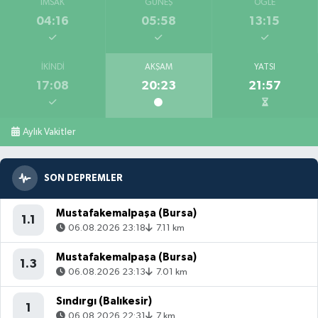
İMSAK
GÜNEŞ
ÖĞLE
04:16
05:58
13:15
İKINDI
AKŞAM
YATSI
17:08
20:23
21:57
Aylık Vakitler
SON DEPREMLER
Mustafakemalpaşa (Bursa)
1.1
06.08.2026 23:18
7.11 km
Mustafakemalpaşa (Bursa)
1.3
06.08.2026 23:13
7.01 km
Sındırgı (Balıkesir)
1
06.08.2026 22:31
7 km