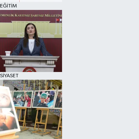
EĞİTİM
SİYASET