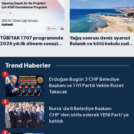
TÜBİTAK 1707 programında
Yağış sonrası deniz uyarısı!
2026 yılı ilk dönem sonuçları
Bulanık ve kötü kokulu suda
açıklandı
yüzmeyin
Trend Haberler
1
Erdoğan Bugün 3 CHP Belediye
Başkanı ve 1 İYİ Partili Vekile Rozet
Takacak
2
Bursa'da 6 Belediye Başkanı
CHP'den istifa ederek YENİ Parti'ye
katıldı
3