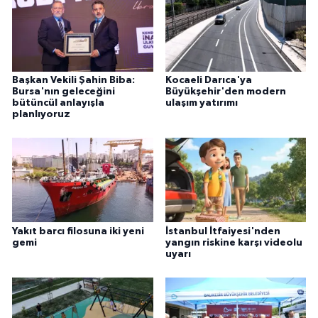
Başkan Vekili Şahin Biba:
Kocaeli Darıca'ya
Bursa'nın geleceğini
Büyükşehir'den modern
bütüncül anlayışla
ulaşım yatırımı
planlıyoruz
Yakıt barcı filosuna iki yeni
İstanbul İtfaiyesi'nden
gemi
yangın riskine karşı videolu
uyarı