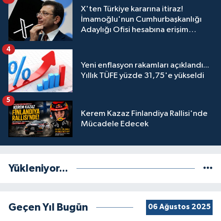
X'ten Türkiye kararına itiraz!
İmamoğlu'nun Cumhurbaşkanlığı
Adaylığı Ofisi hesabına erişim
engeli mahkemeye taşındı
4
Yeni enflasyon rakamları açıklandı...
Yıllık TÜFE yüzde 31,75'e yükseldi
5
Kerem Kazaz Finlandiya Rallisi'nde
Mücadele Edecek
Yükleniyor...
Geçen Yıl Bugün
06 Ağustos 2025