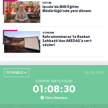
EĞİTİM
İpsala’da Milli Eğitim
Müdürlüğü’nde yeni dönem
GÜNDEM
Kahramanmaraş'ta Başkan
Şahbazlı’dan AKEDAŞ’a sert
sözler!
İSTANBUL
06.08.2026
SONRAKI VAKTE KALAN
01:08:28
Yatsı Namazı