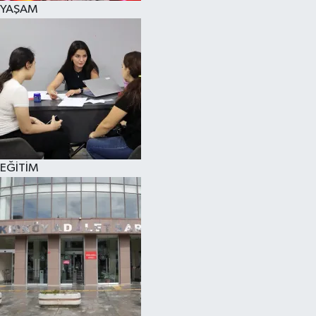
YAŞAM
SPOR
KÜLTÜR SANAT
FRAGMANLAR
EĞİTİM