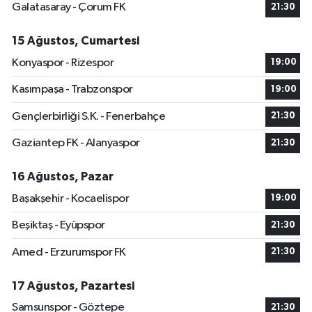
Galatasaray - Çorum FK
21:30
15 Ağustos, Cumartesi
Konyaspor - Rizespor
19:00
Kasımpaşa - Trabzonspor
19:00
Gençlerbirliği S.K. - Fenerbahçe
21:30
Gaziantep FK - Alanyaspor
21:30
16 Ağustos, Pazar
Başakşehir - Kocaelispor
19:00
Beşiktaş - Eyüpspor
21:30
Amed - Erzurumspor FK
21:30
17 Ağustos, Pazartesi
Samsunspor - Göztepe
21:30