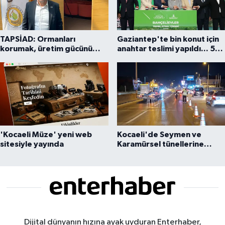
TAPSİAD: Ormanları
Gaziantep'te bin konut için
korumak, üretim gücünü
anahtar teslimi yapıldı... 5
korumaktır
bin konutluk projeye temel
'Kocaeli Müze' yeni web
Kocaeli'de Seymen ve
sitesiyle yayında
Karamürsel tünellerine
konfor dokunuşu
Dijital dünyanın hızına ayak uyduran Enterhaber,