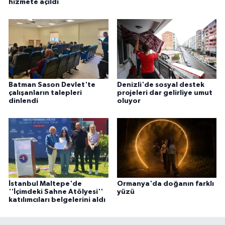
hizmete açıldı
Batman Sason Devlet'te
Denizli'de sosyal destek
çalışanların talepleri
projeleri dar gelirliye umut
dinlendi
oluyor
İstanbul Maltepe'de
Ormanya'da doğanın farklı
''İçimdeki Sahne Atölyesi''
yüzü
katılımcıları belgelerini aldı