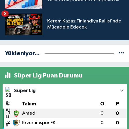
5
Kerem Kazaz Finlandiya Rallisi'nde
Mücadele Edecek
Yükleniyor...
Süper Lig Puan Durumu
Süper Lig
#
Takım
O
P
1
Amed
0
0
2
Erzurumspor FK
0
0