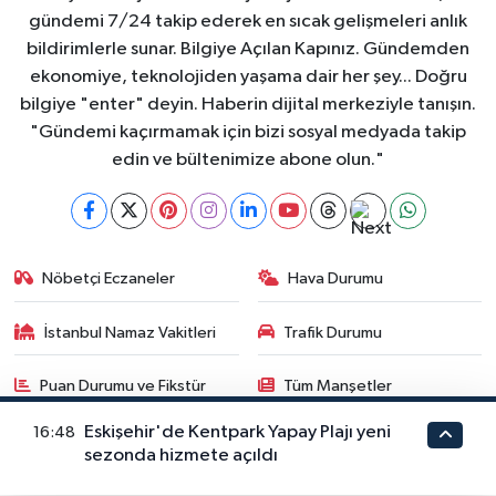
gündemi 7/24 takip ederek en sıcak gelişmeleri anlık
bildirimlerle sunar. Bilgiye Açılan Kapınız. Gündemden
ekonomiye, teknolojiden yaşama dair her şey... Doğru
bilgiye "enter" deyin. Haberin dijital merkeziyle tanışın.
"Gündemi kaçırmamak için bizi sosyal medyada takip
edin ve bültenimize abone olun."
Nöbetçi Eczaneler
Hava Durumu
İstanbul Namaz Vakitleri
Trafik Durumu
Puan Durumu ve Fikstür
Tüm Manşetler
Eskişehir'de Kentpark Yapay Plajı yeni
16:48
Son Dakika Haberleri
Haber Arşivi
sezonda hizmete açıldı