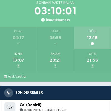
SONRAKI VAKTE KALAN
03:09:59
İkindi Namazı
İMSAK
GÜNEŞ
ÖĞLE
04:17
05:59
13:15
İKINDI
AKŞAM
YATSI
17:07
20:21
21:56
Aylık Vakitler
SON DEPREMLER
Çal (Denizli)
1.7
07.08.2026 15:38
15.15 km