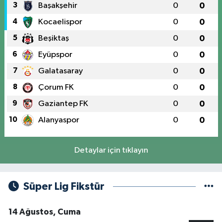
3
Başakşehir
0
0
4
Kocaelispor
0
0
5
Beşiktaş
0
0
6
Eyüpspor
0
0
7
Galatasaray
0
0
8
Çorum FK
0
0
9
Gaziantep FK
0
0
10
Alanyaspor
0
0
Detaylar için tıklayın
Süper Lig Fikstür
14 Ağustos, Cuma