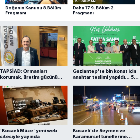
Doğanın Kanunu 8.Bölüm
Daha 17 9. Bölüm 2.
Fragmanı
Fragmanı
TAPSİAD: Ormanları
Gaziantep'te bin konut için
korumak, üretim gücünü
anahtar teslimi yapıldı... 5
korumaktır
bin konutluk projeye temel
'Kocaeli Müze' yeni web
Kocaeli'de Seymen ve
sitesiyle yayında
Karamürsel tünellerine