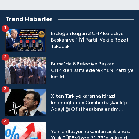
konfor dokunuşu
Trend Haberler
1
Erdoğan Bugün 3 CHP Belediye
Başkanı ve 1 İYİ Partili Vekile Rozet
Takacak
2
Bursa'da 6 Belediye Başkanı
CHP'den istifa ederek YENİ Parti'ye
katıldı
3
X'ten Türkiye kararına itiraz!
İmamoğlu'nun Cumhurbaşkanlığı
Adaylığı Ofisi hesabına erişim
engeli mahkemeye taşındı
4
Yeni enflasyon rakamları açıklandı...
Yıllık TÜFE yüzde 31,75'e yükseldi