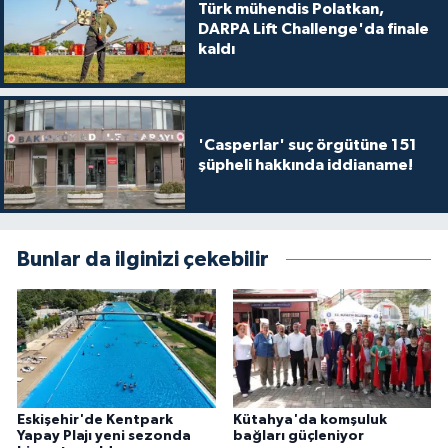
Türk mühendis Polatkan,
DARPA Lift Challenge'da finale
kaldı
'Casperlar' suç örgütüne 151
şüpheli hakkında iddianame!
Bunlar da ilginizi çekebilir
Eskişehir'de Kentpark
Kütahya'da komşuluk
Yapay Plajı yeni sezonda
bağları güçleniyor