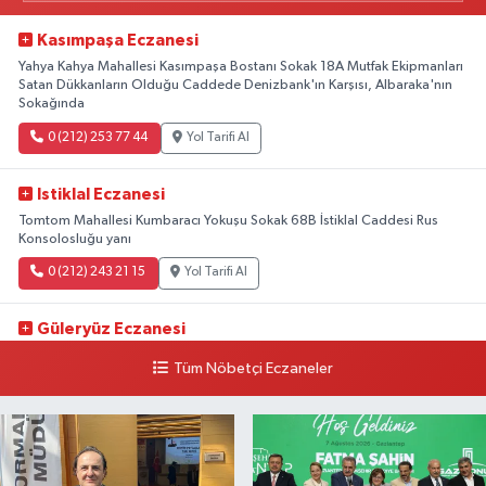
Kasımpaşa Eczanesi
Yahya Kahya Mahallesi Kasımpaşa Bostanı Sokak 18A Mutfak Ekipmanları
Satan Dükkanların Olduğu Caddede Denizbank'ın Karşısı, Albaraka'nın
Sokağında
0 (212) 253 77 44
Yol Tarifi Al
Istiklal Eczanesi
Tomtom Mahallesi Kumbaracı Yokuşu Sokak 68B İstiklal Caddesi Rus
Konsolosluğu yanı
0 (212) 243 21 15
Yol Tarifi Al
Güleryüz Eczanesi
Piripaşa Mahallesi Şaban Deresi Sokak 7 D Koç Müzesi Arkası-
Tüm Nöbetçi Eczaneler
kalaycıbahçe Meydana Doğru
0 (212) 369 95 85
Yol Tarifi Al