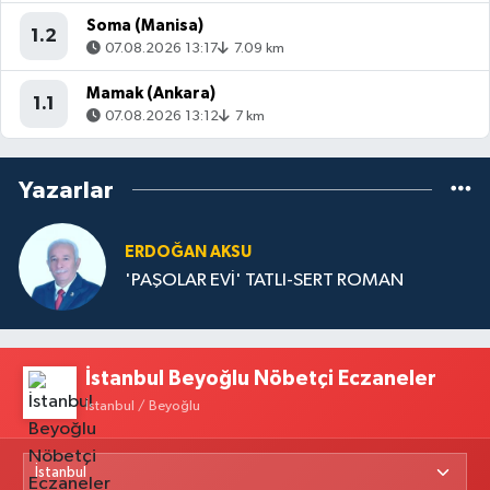
Soma (Manisa)
1.2
07.08.2026 13:17
7.09 km
Mamak (Ankara)
1.1
07.08.2026 13:12
7 km
Yazarlar
ERDOĞAN AKSU
'PAŞOLAR EVİ' TATLI-SERT ROMAN
İstanbul Beyoğlu Nöbetçi Eczaneler
İstanbul / Beyoğlu