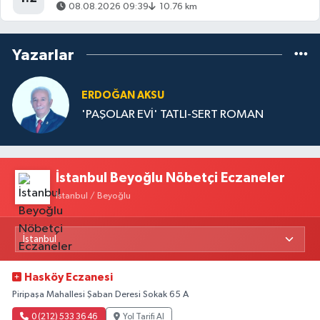
08.08.2026 09:39
10.76 km
Yazarlar
ERDOĞAN AKSU
'PAŞOLAR EVİ' TATLI-SERT ROMAN
İstanbul Beyoğlu Nöbetçi Eczaneler
İstanbul / Beyoğlu
Hasköy Eczanesi
Piripaşa Mahallesi Şaban Deresi Sokak 65 A
0 (212) 533 36 46
Yol Tarifi Al