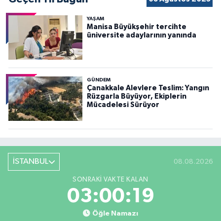
YAŞAM
Manisa Büyükşehir tercihte
üniversite adaylarının yanında
GÜNDEM
Çanakkale Alevlere Teslim: Yangın
Rüzgarla Büyüyor, Ekiplerin
Mücadelesi Sürüyor
İSTANBUL
08.08.2026
SONRAKI VAKTE KALAN
03:00:17
Öğle Namazı