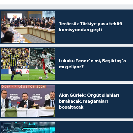
Terörsüz Türkiye yasa teklifi
komisyondan geçti
Lukaku Fener'e mi, Beşiktaş'a
mı geliyor?
Akın Gürlek: Örgüt silahları
bırakacak, mağaraları
boşaltacak