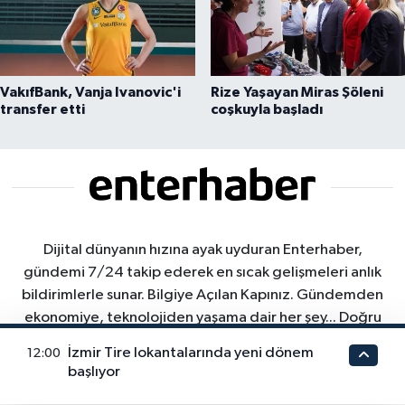
VakıfBank, Vanja Ivanovic'i
Rize Yaşayan Miras Şöleni
transfer etti
coşkuyla başladı
Dijital dünyanın hızına ayak uyduran Enterhaber,
gündemi 7/24 takip ederek en sıcak gelişmeleri anlık
bildirimlerle sunar. Bilgiye Açılan Kapınız. Gündemden
ekonomiye, teknolojiden yaşama dair her şey... Doğru
bilgiye "enter" deyin. Haberin dijital merkeziyle tanışın.
İzmir Tire lokantalarında yeni dönem
12:00
"Gündemi kaçırmamak için bizi sosyal medyada takip
başlıyor
edin ve bültenimize abone olun."