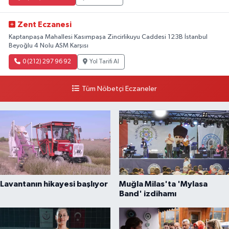
Zent Eczanesi
Kaptanpaşa Mahallesi Kasımpaşa Zincirlikuyu Caddesi 123B İstanbul
Beyoğlu 4 Nolu ASM Karşısı
0 (212) 297 96 92
Yol Tarifi Al
Tüm Nöbetçi Eczaneler
Lavantanın hikayesi başlıyor
Muğla Milas'ta 'Mylasa
Band' izdihamı