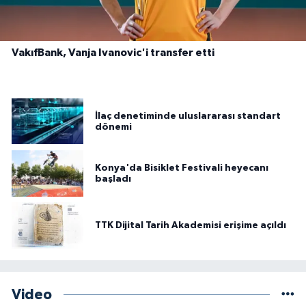
VakıfBank, Vanja Ivanovic'i transfer etti
İlaç denetiminde uluslararası standart
dönemi
Konya'da Bisiklet Festivali heyecanı
başladı
TTK Dijital Tarih Akademisi erişime açıldı
Video