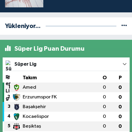
Yükleniyor...
Süper Lig Puan Durumu
Süper Lig
#
Takım
O
P
1
Amed
0
0
2
Erzurumspor FK
0
0
3
Başakşehir
0
0
4
Kocaelispor
0
0
5
Beşiktaş
0
0