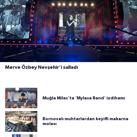
Merve Özbey Nevşehir'i salladı
Muğla Milas'ta 'Mylasa Band' izdihamı
Bornovalı muhtarlardan keyifli makarna
molası