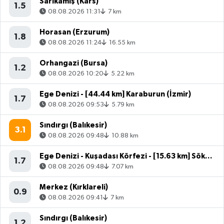
Sarıkamış (Kars)
1.5
08.08.2026 11:31
7 km
Horasan (Erzurum)
1.8
08.08.2026 11:24
16.55 km
Orhangazi (Bursa)
1.2
08.08.2026 10:20
5.22 km
Ege Denizi - [44.44 km] Karaburun (İzmir)
1.7
08.08.2026 09:53
5.79 km
Sındırgı (Balıkesir)
3.1
08.08.2026 09:48
10.88 km
Ege Denizi - Kuşadası Körfezi - [15.63 km] Söke (Aydın)
1.7
08.08.2026 09:48
7.07 km
Merkez (Kırklareli)
0.9
08.08.2026 09:41
7 km
Sındırgı (Balıkesir)
1.2