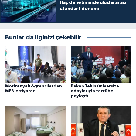
İlaç denetiminde uluslararası
standart dönemi
Bunlar da ilginizi çekebilir
Moritanyalı öğrencilerden
Bakan Tekin üniversite
MEB'e ziyaret
adaylarıyla tecrübe
paylaştı