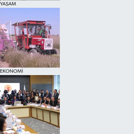
YAŞAM
SPOR
KÜLTÜR SANAT
FRAGMANLAR
EKONOMİ