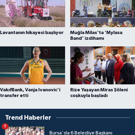
Lavantanın hikayesi başlıyor
Muğla Milas'ta 'Mylasa
Band' izdihamı
VakıfBank, Vanja Ivanovic'i
Rize Yaşayan Miras Şöleni
transfer etti
coşkuyla başladı
Trend Haberler
1
Bursa'da 6 Belediye Başkanı