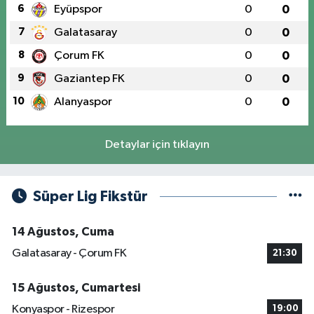
6
Eyüpspor
0
0
7
Galatasaray
0
0
8
Çorum FK
0
0
9
Gaziantep FK
0
0
10
Alanyaspor
0
0
Detaylar için tıklayın
Süper Lig Fikstür
14 Ağustos, Cuma
Galatasaray - Çorum FK
21:30
15 Ağustos, Cumartesi
Konyaspor - Rizespor
19:00