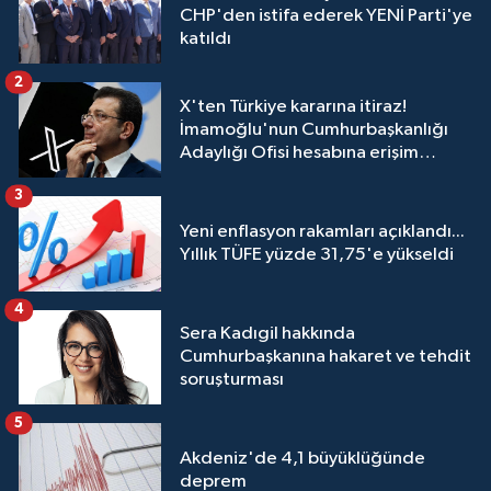
CHP'den istifa ederek YENİ Parti'ye
katıldı
2
X'ten Türkiye kararına itiraz!
İmamoğlu'nun Cumhurbaşkanlığı
Adaylığı Ofisi hesabına erişim
engeli mahkemeye taşındı
3
Yeni enflasyon rakamları açıklandı...
Yıllık TÜFE yüzde 31,75'e yükseldi
4
Sera Kadıgil hakkında
Cumhurbaşkanına hakaret ve tehdit
soruşturması
5
Akdeniz'de 4,1 büyüklüğünde
deprem