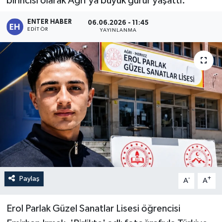
birincisi olarak Ağrı'ya büyük gurur yaşattı.
ENTER HABER
06.06.2026 - 11:45
EDITÖR
YAYINLANMA
Paylaş
-
+
A
A
Erol Parlak Güzel Sanatlar Lisesi öğrencisi