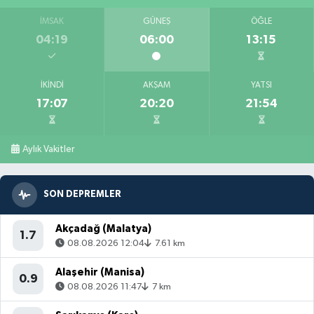
İMSAK
GÜNEŞ
ÖĞLE
04:19
06:00
13:15
İKINDI
AKŞAM
YATSI
17:07
20:20
21:54
Aylık Vakitler
SON DEPREMLER
Akçadağ (Malatya)
1.7
08.08.2026 12:04
7.61 km
Alaşehir (Manisa)
0.9
08.08.2026 11:47
7 km