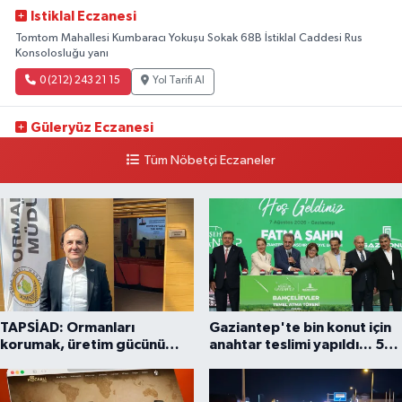
Istiklal Eczanesi
Tomtom Mahallesi Kumbaracı Yokuşu Sokak 68B İstiklal Caddesi Rus
Konsolosluğu yanı
0 (212) 243 21 15
Yol Tarifi Al
Güleryüz Eczanesi
Piripaşa Mahallesi Şaban Deresi Sokak 7 D Koç Müzesi Arkası-
Tüm Nöbetçi Eczaneler
kalaycıbahçe Meydana Doğru
0 (212) 369 95 85
Yol Tarifi Al
TAPSİAD: Ormanları
Gaziantep'te bin konut için
korumak, üretim gücünü
anahtar teslimi yapıldı... 5
korumaktır
bin konutluk projeye temel