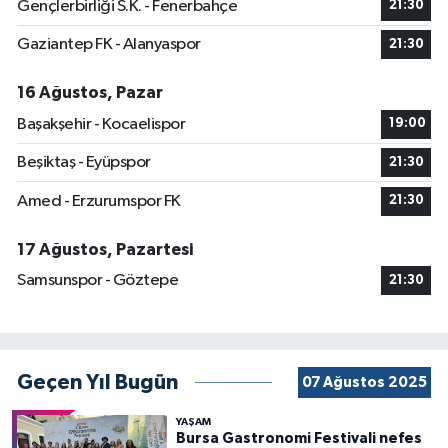
Gençlerbirliği S.K. - Fenerbahçe
21:30
Gaziantep FK - Alanyaspor
21:30
16 Ağustos, Pazar
Başakşehir - Kocaelispor
19:00
Beşiktaş - Eyüpspor
21:30
Amed - Erzurumspor FK
21:30
17 Ağustos, Pazartesi
Samsunspor - Göztepe
21:30
Geçen Yıl Bugün
07 Ağustos 2025
YAŞAM
Bursa Gastronomi Festivali nefes