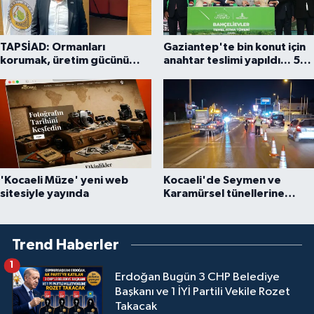
TAPSİAD: Ormanları
Gaziantep'te bin konut için
korumak, üretim gücünü
anahtar teslimi yapıldı... 5
korumaktır
bin konutluk projeye temel
'Kocaeli Müze' yeni web
Kocaeli'de Seymen ve
sitesiyle yayında
Karamürsel tünellerine
konfor dokunuşu
Trend Haberler
1
Erdoğan Bugün 3 CHP Belediye
Başkanı ve 1 İYİ Partili Vekile Rozet
Takacak