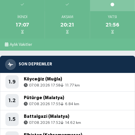
İKINDI
AKŞAM
YATSI
17:07
20:21
21:56
Aylık Vakitler
SON DEPREMLER
Köyceğiz (Muğla)
1.9
07.08.2026 17:58
11.77 km
Pütürge (Malatya)
1.2
07.08.2026 17:55
6.84 km
Battalgazi (Malatya)
1.5
07.08.2026 17:52
14.62 km