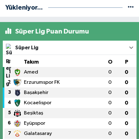
Yükleniyor...
Süper Lig Puan Durumu
Süper Lig
#
Takım
O
P
1
Amed
0
0
2
Erzurumspor FK
0
0
3
Başakşehir
0
0
4
Kocaelispor
0
0
5
Beşiktaş
0
0
6
Eyüpspor
0
0
7
Galatasaray
0
0