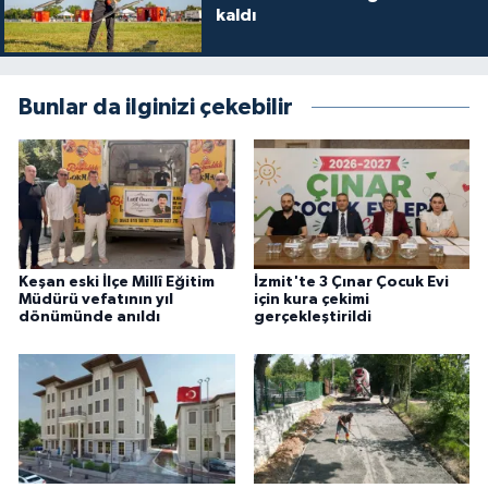
kaldı
Bunlar da ilginizi çekebilir
Keşan eski İlçe Millî Eğitim
İzmit'te 3 Çınar Çocuk Evi
Müdürü vefatının yıl
için kura çekimi
dönümünde anıldı
gerçekleştirildi