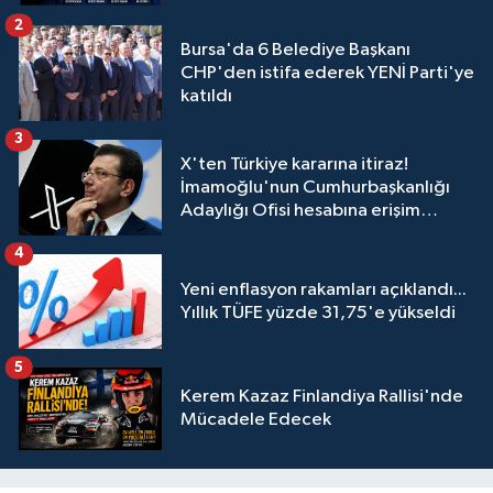
2
Bursa'da 6 Belediye Başkanı
CHP'den istifa ederek YENİ Parti'ye
katıldı
3
X'ten Türkiye kararına itiraz!
İmamoğlu'nun Cumhurbaşkanlığı
Adaylığı Ofisi hesabına erişim
engeli mahkemeye taşındı
4
Yeni enflasyon rakamları açıklandı...
Yıllık TÜFE yüzde 31,75'e yükseldi
5
Kerem Kazaz Finlandiya Rallisi'nde
Mücadele Edecek