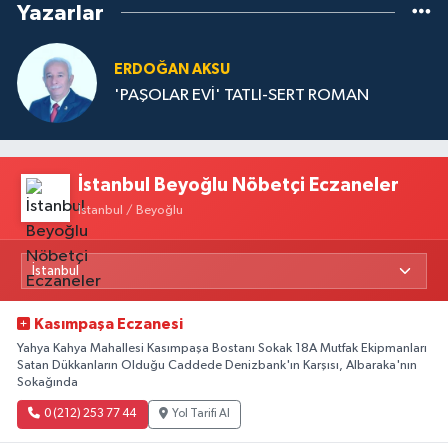
Yazarlar
ERDOĞAN AKSU
'PAŞOLAR EVİ' TATLI-SERT ROMAN
İstanbul Beyoğlu Nöbetçi Eczaneler
İstanbul / Beyoğlu
Kasımpaşa Eczanesi
Yahya Kahya Mahallesi Kasımpaşa Bostanı Sokak 18A Mutfak Ekipmanları
Satan Dükkanların Olduğu Caddede Denizbank'ın Karşısı, Albaraka'nın
Sokağında
0 (212) 253 77 44
Yol Tarifi Al