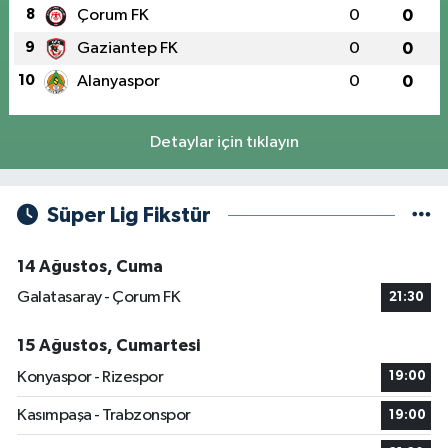
8
Çorum FK
0
0
9
Gaziantep FK
0
0
10
Alanyaspor
0
0
Detaylar için tıklayın
Süper Lig Fikstür
14 Ağustos, Cuma
Galatasaray - Çorum FK
21:30
15 Ağustos, Cumartesi
Konyaspor - Rizespor
19:00
Kasımpaşa - Trabzonspor
19:00