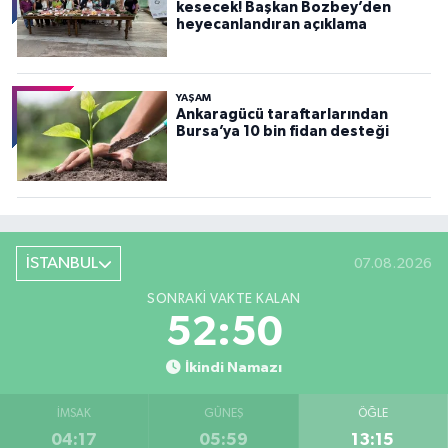
kesecek! Başkan Bozbey’den
heyecanlandıran açıklama
YAŞAM
Ankaragücü taraftarlarından
Bursa’ya 10 bin fidan desteği
İSTANBUL
07.08.2026
SONRAKI VAKTE KALAN
52:49
İkindi Namazı
İMSAK
GÜNEŞ
ÖĞLE
04:17
05:59
13:15