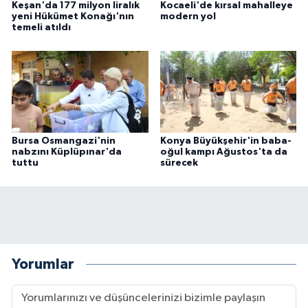
Keşan'da 177 milyon liralık
Kocaeli'de kırsal mahalleye
yeni Hükümet Konağı'nın
modern yol
temeli atıldı
Bursa Osmangazi'nin
Konya Büyükşehir'in baba-
nabzını Küplüpınar'da
oğul kampı Ağustos'ta da
tuttu
sürecek
Yorumlar