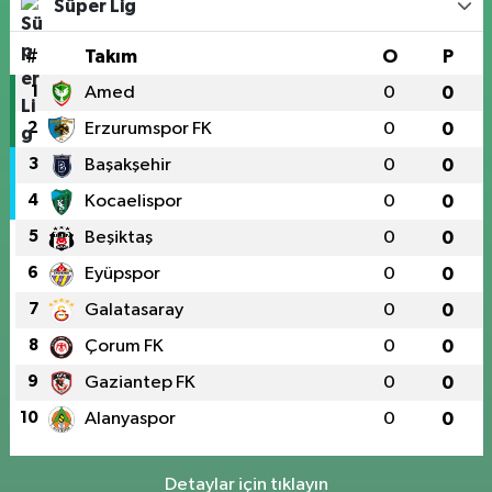
Süper Lig
#
Takım
O
P
1
Amed
0
0
2
Erzurumspor FK
0
0
3
Başakşehir
0
0
4
Kocaelispor
0
0
5
Beşiktaş
0
0
6
Eyüpspor
0
0
7
Galatasaray
0
0
8
Çorum FK
0
0
9
Gaziantep FK
0
0
10
Alanyaspor
0
0
Detaylar için tıklayın