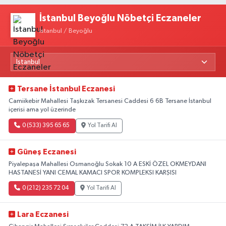
İstanbul Beyoğlu Nöbetçi Eczaneler
İstanbul / Beyoğlu
Tersane İstanbul Eczanesi
Camiikebir Mahallesi Taşkızak Tersanesi Caddesi 6 6B Tersane İstanbul
içerisi ama yol üzerinde
0 (533) 395 65 65
Yol Tarifi Al
Güneş Eczanesi
Piyalepaşa Mahallesi Osmanoğlu Sokak 10 A ESKİ ÖZEL OKMEYDANI
HASTANESİ YANI CEMAL KAMACI SPOR KOMPLEKSI KARŞISI
0 (212) 235 72 04
Yol Tarifi Al
Lara Eczanesi