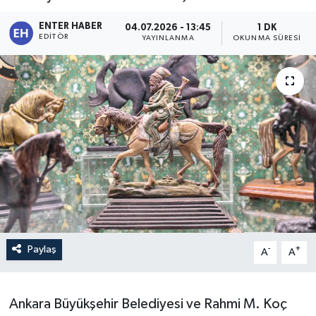
ENTER HABER
04.07.2026 - 13:45
1 DK
EDITÖR
YAYINLANMA
OKUNMA SÜRESI
Paylaş
-
+
A
A
Ankara Büyükşehir Belediyesi ve Rahmi M. Koç