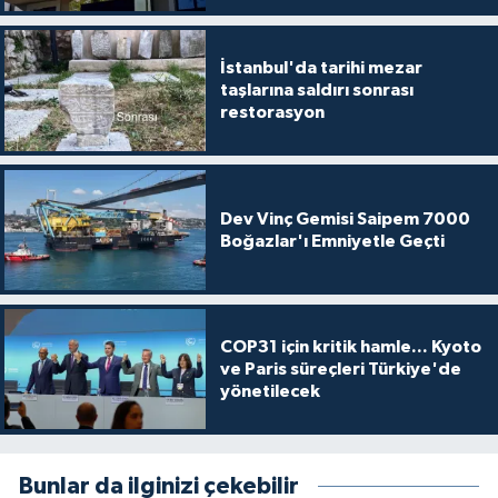
İstanbul'da tarihi mezar
taşlarına saldırı sonrası
restorasyon
Dev Vinç Gemisi Saipem 7000
Boğazlar'ı Emniyetle Geçti
COP31 için kritik hamle... Kyoto
ve Paris süreçleri Türkiye'de
yönetilecek
Bunlar da ilginizi çekebilir