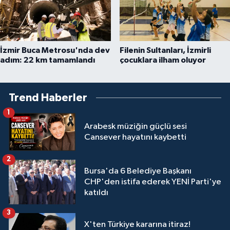
İzmir Buca Metrosu'nda dev
Filenin Sultanları, İzmirli
adım: 22 km tamamlandı
çocuklara ilham oluyor
Trend Haberler
1
Arabesk müziğin güçlü sesi
Cansever hayatını kaybetti
2
Bursa'da 6 Belediye Başkanı
CHP'den istifa ederek YENİ Parti'ye
katıldı
3
X'ten Türkiye kararına itiraz!