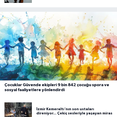
Çocuklar Güvende ekipleri 9 bin 842 çocuğu spora ve
sosyal faaliyetlere yönlendirdi
İzmir Kemeraltı'nın son ustaları
direniyor... Çekiç sesleriyle yaşayan miras