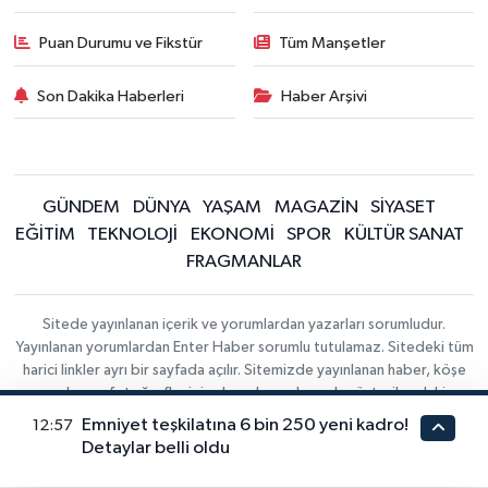
Puan Durumu ve Fikstür
Tüm Manşetler
Son Dakika Haberleri
Haber Arşivi
GÜNDEM
DÜNYA
YAŞAM
MAGAZİN
SİYASET
EĞİTİM
TEKNOLOJİ
EKONOMİ
SPOR
KÜLTÜR SANAT
FRAGMANLAR
Sitede yayınlanan içerik ve yorumlardan yazarları sorumludur.
Yayınlanan yorumlardan Enter Haber sorumlu tutulamaz. Sitedeki tüm
harici linkler ayrı bir sayfada açılır. Sitemizde yayınlanan haber, köşe
yazıları ve fotoğraflar izin alınmaksızın kaynak gösterilse dahi,
herhangi bir ortamda kullanılamaz ve yayınlanamaz
Emniyet teşkilatına 6 bin 250 yeni kadro!
12:57
Detaylar belli oldu
Haber Yazılımı:
Gizlilik Sözleşmesi
İletişim