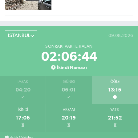
İSTANBUL
09.08.2026
SONRAKI VAKTE KALAN
02:06:43
İkindi Namazı
İMSAK
GÜNEŞ
ÖĞLE
04:20
06:01
13:15
İKINDI
AKŞAM
YATSI
17:06
20:19
21:52