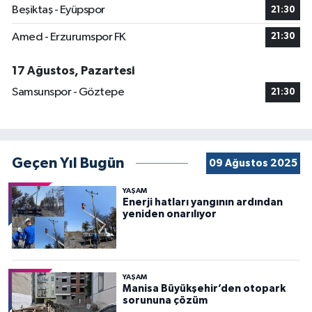
Beşiktaş - Eyüpspor
21:30
Amed - Erzurumspor FK
21:30
17 Ağustos, Pazartesi
Samsunspor - Göztepe
21:30
Geçen Yıl Bugün
09 Ağustos 2025
YAŞAM
Enerji hatları yangının ardından
yeniden onarılıyor
YAŞAM
Manisa Büyükşehir’den otopark
sorununa çözüm