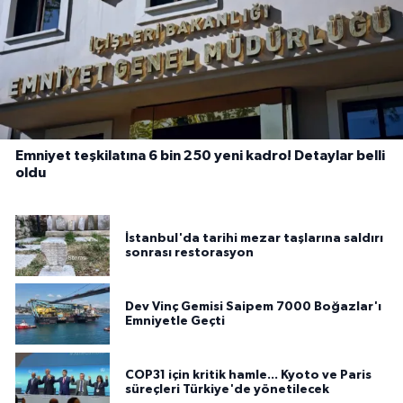
Emniyet teşkilatına 6 bin 250 yeni kadro! Detaylar belli
oldu
İstanbul'da tarihi mezar taşlarına saldırı
sonrası restorasyon
Dev Vinç Gemisi Saipem 7000 Boğazlar'ı
Emniyetle Geçti
COP31 için kritik hamle... Kyoto ve Paris
süreçleri Türkiye'de yönetilecek