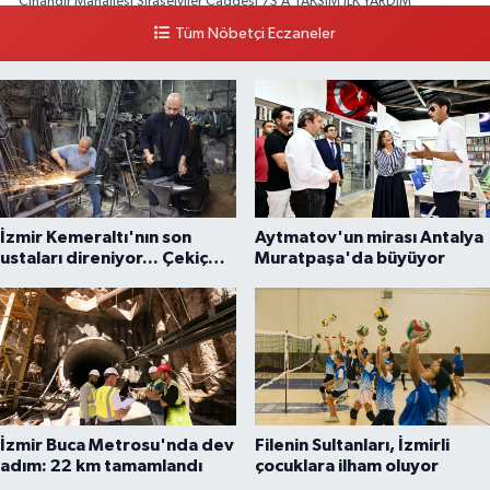
Cihangir Mahallesi Sıraselviler Caddesi 73 A TAKSİM İLK YARDIM
HASTANESİ KARŞISI
Tüm Nöbetçi Eczaneler
0 (212) 293 90 86
Yol Tarifi Al
İzmir Kemeraltı'nın son
Aytmatov'un mirası Antalya
ustaları direniyor... Çekiç
Muratpaşa'da büyüyor
sesleriyle yaşayan miras
İzmir Buca Metrosu'nda dev
Filenin Sultanları, İzmirli
adım: 22 km tamamlandı
çocuklara ilham oluyor