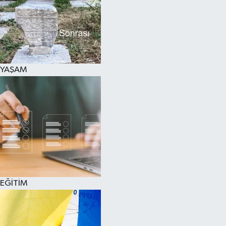
SPOR
KÜLTÜR SANAT
FRAGMANLAR
YAŞAM
EĞİTİM