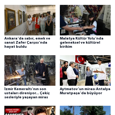
Ankara'da sabır, emek ve
Malatya Kültür Yolu'nda
sanat Zafer Çarşısı'nda
geleneksel ve kültürel
hayat buldu
birikim
İzmir Kemeraltı'nın son
Aytmatov'un mirası Antalya
ustaları direniyor... Çekiç
Muratpaşa'da büyüyor
sesleriyle yaşayan miras