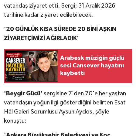
vatandaş ziyaret etti. Sergi; 31 Aralık 2026
tarihine kadar ziyaret edilebilecek.
'20 GÜNLÜK KISA SÜREDE 20 BİNİ AŞKIN
ZİYARETÇİMİZİ AĞIRLADIK'
Arabesk müziğin güçlü
sesi Cansever hayatını
kaybetti
'Beygir Gücü'
sergisine 7'den 70'e her yaştan
vatandaşın yoğun ilgi gösterdiğini belirten Esat
Hâl Galeri Sorumlusu Aysun Aydos, şöyle
konuştu:
'Ankara Büyükşehir Belediyesi ve Koç