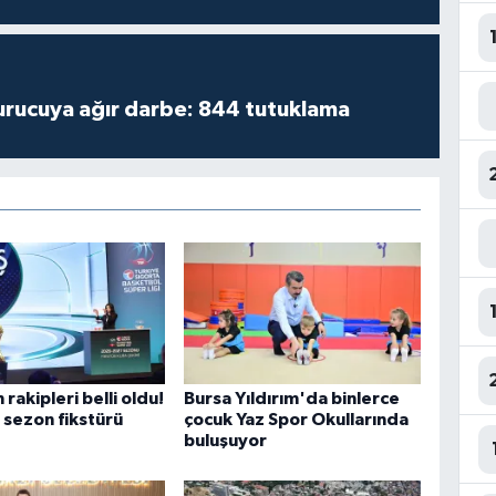
turucuya ağır darbe: 844 tutuklama
rakipleri belli oldu!
Bursa Yıldırım'da binlerce
i sezon fikstürü
çocuk Yaz Spor Okullarında
buluşuyor