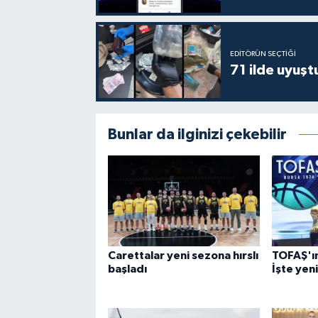
EDITÖRÜN SEÇTIĞI
71 ilde uyuş
Bunlar da ilginizi çekebilir
Carettalar yeni sezona hırslı
TOFAŞ'ın 
başladı
İşte yen