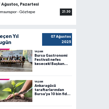
7 Ağustos, Pazartesi
msunspor - Göztepe
21:30
eçen Yıl
07 Ağustos
ugün
2025
YAŞAM
Bursa Gastronomi
Festivali nefes
kesecek! Başkan
Bozbey’den
heyecanlandıran
açıklama
YAŞAM
Ankaragücü
taraftarlarından
Bursa’ya 10 bin fidan
desteği