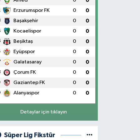
Amed
0
0
2
Erzurumspor FK
0
0
3
Başakşehir
0
0
4
Kocaelispor
0
0
5
Beşiktaş
0
0
6
Eyüpspor
0
0
7
Galatasaray
0
0
8
Çorum FK
0
0
9
Gaziantep FK
0
0
0
Alanyaspor
0
0
Detaylar için tıklayın
Süper Lig Fikstür