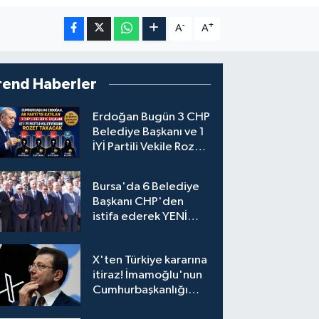
-
+
A
A
rend Haberler
Erdoğan Bugün 3 CHP
Belediye Başkanı ve 1
İYİ Partili Vekile Rozet
Takacak
Bursa'da 6 Belediye
Başkanı CHP'den
istifa ederek YENİ
Parti'ye katıldı
X'ten Türkiye kararına
itiraz! İmamoğlu'nun
Cumhurbaşkanlığı
Adaylığı Ofisi