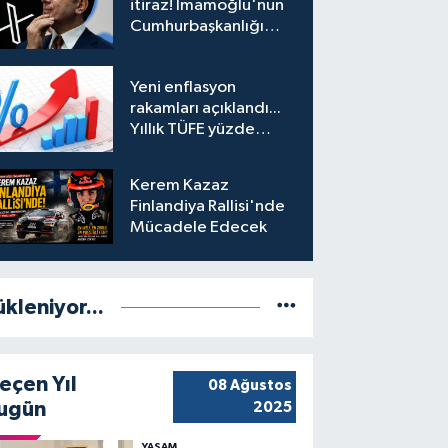
itiraz! İmamoğlu'nun
Cumhurbaşkanlığı
Adaylığı Ofisi
hesabına erişim
Yeni enflasyon
engeli mahkemeye
rakamları açıklandı...
taşındı
Yıllık TÜFE yüzde
31,75'e yükseldi
Kerem Kazaz
Finlandiya Rallisi'nde
Mücadele Edecek
ükleniyor...
eçen Yıl
08 Ağustos
ugün
2025
YAŞAM