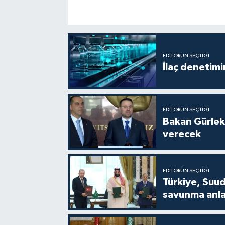
EDITÖRÜN SEÇTIĞI
İlaç denetim
EDITÖRÜN SEÇTIĞI
Bakan Gürlek
verecek
EDITÖRÜN SEÇTIĞI
Türkiye, Suud
savunma anla