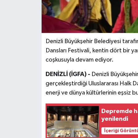
Denizli Büyükşehir Belediyesi taraf
Dansları Festivali, kentin dört bir y
coşkusuyla devam ediyor.
DENİZLİ (İGFA) -
Denizli Büyükşehir
gerçekleştirdiği Uluslararası Halk D
enerji ve dünya kültürlerinin eşsiz 
Depremde ha
yenilendi
İçeriği Görünt