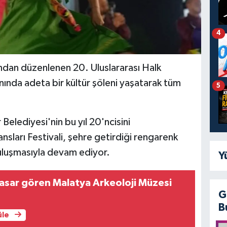
4
ından düzenlenen 20. Uluslararası Halk
anında adeta bir kültür şöleni yaşatarak tüm
5
 Belediyesi'nin bu yıl 20'ncisini
ansları Festivali, şehre getirdiği rengarenk
buluşmasıyla devam ediyor.
Y
sar gören Malatya Arkeoloji Müzesi
G
B
üle