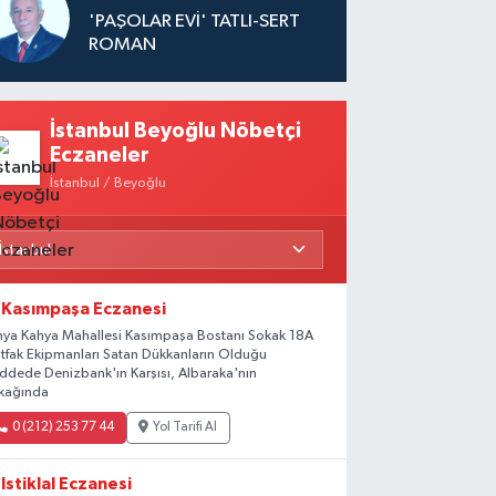
'PAŞOLAR EVİ' TATLI-SERT
ROMAN
İstanbul Beyoğlu Nöbetçi
Eczaneler
İstanbul / Beyoğlu
Kasımpaşa Eczanesi
hya Kahya Mahallesi Kasımpaşa Bostanı Sokak 18A
tfak Ekipmanları Satan Dükkanların Olduğu
ddede Denizbank'ın Karşısı, Albaraka'nın
kağında
0 (212) 253 77 44
Yol Tarifi Al
Istiklal Eczanesi