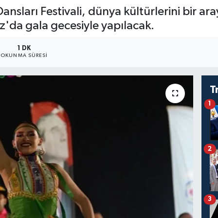
Dansları Festivali, dünya kültürlerini bir a
'da gala gecesiyle yapılacak.
1 DK
OKUNMA SÜRESI
T
1
2
3