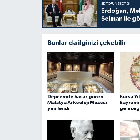
EDITÖRÜN SEÇTIĞI
Erdoğan, Me
Selman ile g
Bunlar da ilginizi çekebilir
Depremde hasar gören
Bursa Yı
Malatya Arkeoloji Müzesi
Bayramı
yenilendi
geleceğ