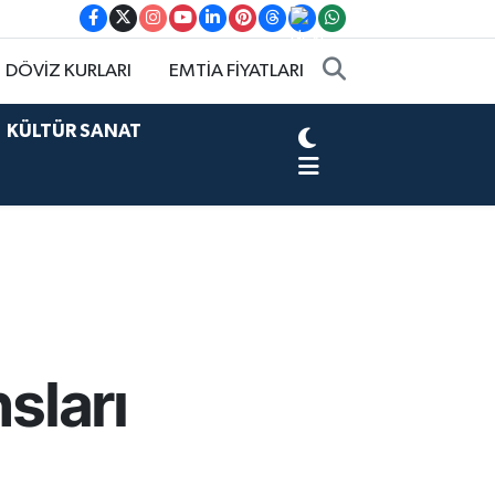
DÖVİZ KURLARI
EMTİA FİYATLARI
KÜLTÜR SANAT
sları