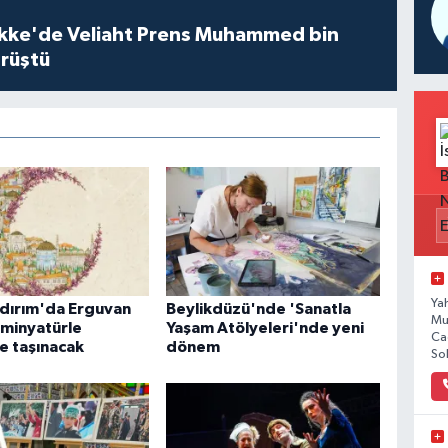
kke'de Veliaht Prens Muhammed bin
örüştü
Ya
ldırım'da Erguvan
Beylikdüzü'nde 'Sanatla
Mu
 minyatürle
Yaşam Atölyeleri'nde yeni
Ca
e taşınacak
dönem
So