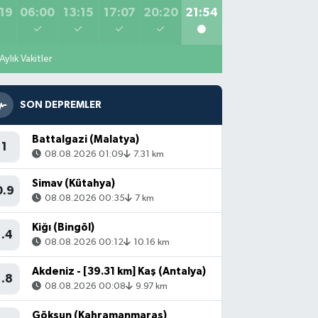
19
06:00
13:15
17:07
20:20
21:54
Aylık Vakitler
SON DEPREMLER
Battalgazi (Malatya)
1
08.08.2026 01:09
7.31 km
Simav (Kütahya)
0.9
08.08.2026 00:35
7 km
Kiğı (Bingöl)
1.4
08.08.2026 00:12
10.16 km
Akdeniz - [39.31 km] Kaş (Antalya)
1.8
08.08.2026 00:08
9.97 km
Göksun (Kahramanmaraş)