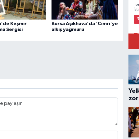
To
İs
n'de Keşmir
Bursa Açıkhava'da 'Cimri'ye
a Sergisi
alkış yağmuru
Pi
Ar
Yel
zor
ilk
kes