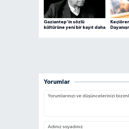
Gaziantep'in sözlü
Keçiöre
kültürüne yeni bir kayıt daha
Dayanışm
Yorumlar