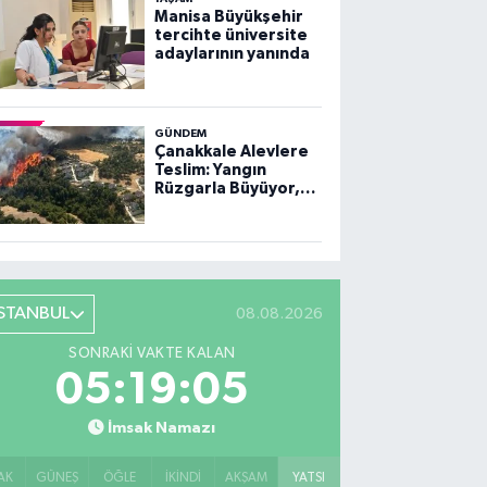
Manisa Büyükşehir
tercihte üniversite
adaylarının yanında
GÜNDEM
Çanakkale Alevlere
Teslim: Yangın
Rüzgarla Büyüyor,
Ekiplerin Mücadelesi
Sürüyor
İSTANBUL
08.08.2026
SONRAKI VAKTE KALAN
05:19:04
İmsak Namazı
AK
GÜNEŞ
ÖĞLE
İKINDI
AKŞAM
YATSI