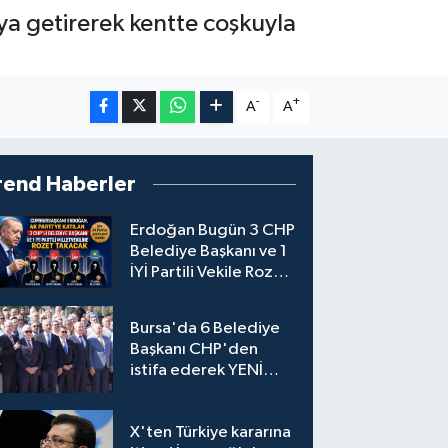
raya getirerek kentte coşkuyla
-
+
A
A
rend Haberler
Erdoğan Bugün 3 CHP
Belediye Başkanı ve 1
İYİ Partili Vekile Rozet
Takacak
Bursa'da 6 Belediye
Başkanı CHP'den
istifa ederek YENİ
Parti'ye katıldı
X'ten Türkiye kararına