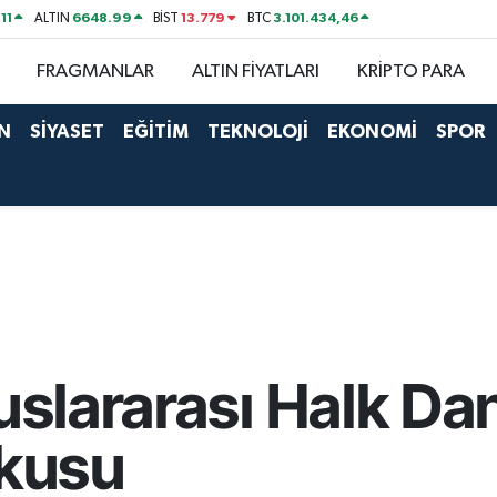
11
6648.99
13.779
3.101.434,46
ALTIN
BİST
BTC
FRAGMANLAR
ALTIN FİYATLARI
KRİPTO PARA
N
SİYASET
EĞİTİM
TEKNOLOJİ
EKONOMİ
SPOR
uslararası Halk Dan
şkusu