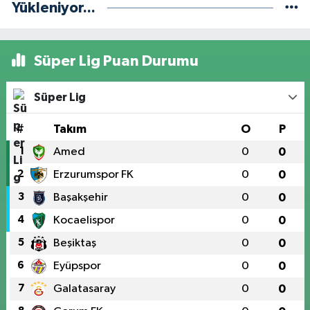
Yükleniyor...
Süper Lig Puan Durumu
Süper Lig
#
Takım
O
P
1
Amed
0
0
2
Erzurumspor FK
0
0
3
Başakşehir
0
0
4
Kocaelispor
0
0
5
Beşiktaş
0
0
6
Eyüpspor
0
0
7
Galatasaray
0
0