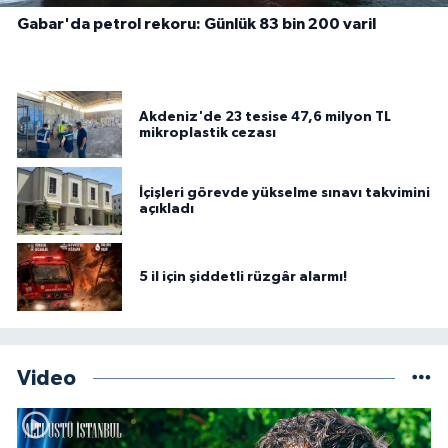
Gabar'da petrol rekoru: Günlük 83 bin 200 varil
Akdeniz'de 23 tesise 47,6 milyon TL
mikroplastik cezası
İçişleri görevde yükselme sınavı takvimini
açıkladı
5 il için şiddetli rüzgâr alarmı!
Video