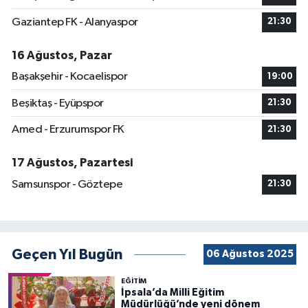
Gaziantep FK - Alanyaspor
21:30
16 Ağustos, Pazar
Başakşehir - Kocaelispor
19:00
Beşiktaş - Eyüpspor
21:30
Amed - Erzurumspor FK
21:30
17 Ağustos, Pazartesi
Samsunspor - Göztepe
21:30
Geçen Yıl Bugün
06 Ağustos 2025
EĞİTİM
İpsala’da Milli Eğitim
Müdürlüğü’nde yeni dönem