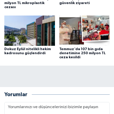
milyon TL mikroplastik
güvenlik ziyareti
cezası
Dokuz Eylül nitelikli hekim
Temmuz'da 107 bin gıda
kadrosunu güçlendirdi
denetimine 250 milyon TL
ceza kesildi
Yorumlar