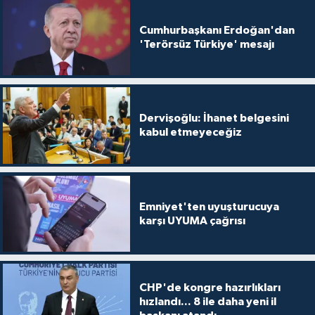
Cumhurbaşkanı Erdoğan'dan
'Terörsüz Türkiye' mesajı
Dervişoğlu: İhanet belgesini
kabul etmeyeceğiz
Emniyet'ten uyuşturucuya
karşı UYUMA çağrısı
CHP'de kongre hazırlıkları
hızlandı... 8 ile daha yeni il