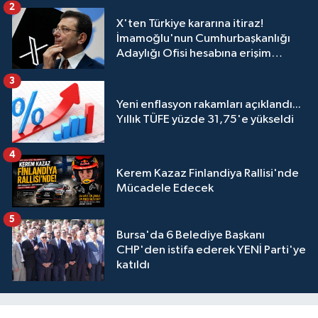
2
X'ten Türkiye kararına itiraz!
İmamoğlu'nun Cumhurbaşkanlığı
Adaylığı Ofisi hesabına erişim
engeli mahkemeye taşındı
3
Yeni enflasyon rakamları açıklandı...
Yıllık TÜFE yüzde 31,75'e yükseldi
4
Kerem Kazaz Finlandiya Rallisi'nde
Mücadele Edecek
5
Bursa'da 6 Belediye Başkanı
CHP'den istifa ederek YENİ Parti'ye
katıldı