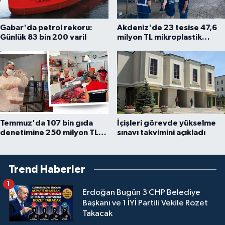
Gabar'da petrol rekoru:
Akdeniz'de 23 tesise 47,6
Günlük 83 bin 200 varil
milyon TL mikroplastik
cezası
Temmuz'da 107 bin gıda
İçişleri görevde yükselme
denetimine 250 milyon TL
sınavı takvimini açıkladı
ceza kesildi
Trend Haberler
1
Erdoğan Bugün 3 CHP Belediye
Başkanı ve 1 İYİ Partili Vekile Rozet
Takacak