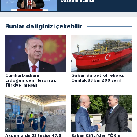
başkanı atandı
Bunlar da ilginizi çekebilir
Cumhurbaşkanı
Gabar'da petrol rekoru:
Erdoğan'dan 'Terörsüz
Günlük 83 bin 200 varil
Türkiye' mesajı
Akdeniz'de 23 tesise 47,6
Bakan Çiftçi'den YÖK'e