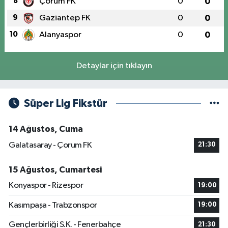
8
Çorum FK
0
0
9
Gaziantep FK
0
0
10
Alanyaspor
0
0
Detaylar için tıklayın
Süper Lig Fikstür
14 Ağustos, Cuma
Galatasaray - Çorum FK
21:30
15 Ağustos, Cumartesi
Konyaspor - Rizespor
19:00
Kasımpaşa - Trabzonspor
19:00
Gençlerbirliği S.K. - Fenerbahçe
21:30