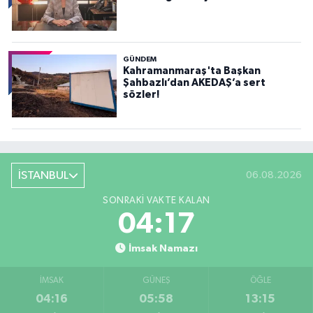
GÜNDEM
Kahramanmaraş'ta Başkan
Şahbazlı’dan AKEDAŞ’a sert
sözler!
İSTANBUL
06.08.2026
SONRAKI VAKTE KALAN
04:15
İmsak Namazı
İMSAK
GÜNEŞ
ÖĞLE
04:16
05:58
13:15