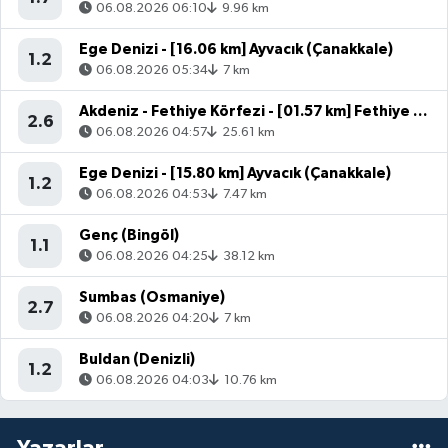
06.08.2026 06:10
9.96 km
Ege Denizi - [16.06 km] Ayvacık (Çanakkale)
1.2
06.08.2026 05:34
7 km
Akdeniz - Fethiye Körfezi - [01.57 km] Fethiye (Muğla)
2.6
06.08.2026 04:57
25.61 km
Ege Denizi - [15.80 km] Ayvacık (Çanakkale)
1.2
06.08.2026 04:53
7.47 km
Genç (Bingöl)
1.1
06.08.2026 04:25
38.12 km
Sumbas (Osmaniye)
2.7
06.08.2026 04:20
7 km
Buldan (Denizli)
1.2
06.08.2026 04:03
10.76 km