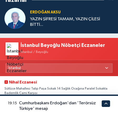
Yazarlar
ERDOĞAN AKSU
YAZIN ŞİFRESİ TAMAM, YAZIN ÇİLESİ
BİTTİ...
İstanbul Beyoğlu Nöbetçi Eczaneler
İstanbul / Beyoğlu
Nihal Eczanesi
Sütlüce Mahallesi Talip Paşa Sokak 14 Sağlık Ocağına Paralel Sokakta
Bademlik Cami Karşısı
0 (212) 255 78 99
Yol Tarifi Al
Cumhurbaşkanı Erdoğan'dan 'Terörsüz
19:15
Türkiye' mesajı
Seher Eczanesi