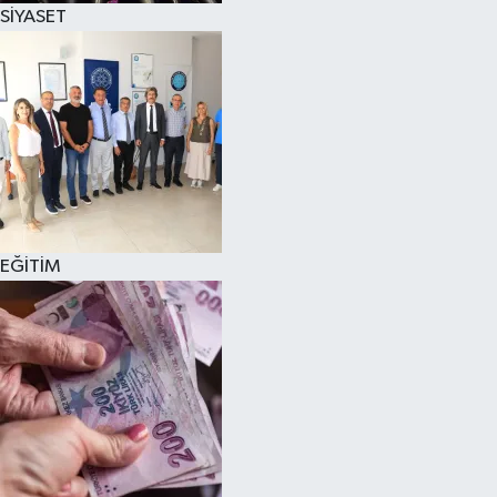
SİYASET
EĞİTİM