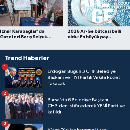
İzmir Karabağlar'da
2026 Ar-Ge bütçesi belli
Gazeteci Barış Selçuk
oldu: En büyük pay
saygıyla anıldı
üniversitelere
Trend Haberler
1
Erdoğan Bugün 3 CHP Belediye
Başkanı ve 1 İYİ Partili Vekile Rozet
Takacak
2
Bursa'da 6 Belediye Başkanı
CHP'den istifa ederek YENİ Parti'ye
katıldı
3