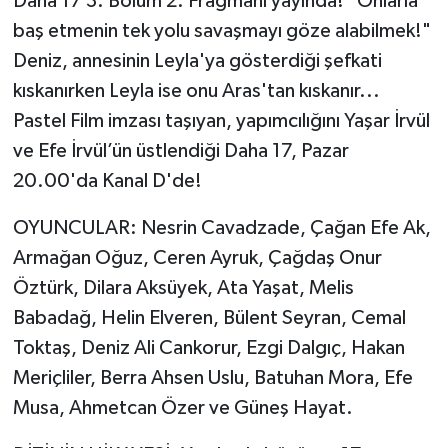
Daha 17 3. Bölüm 2. Fragmanı yayında! "Onlarla
baş etmenin tek yolu savaşmayı göze alabilmek!"
Deniz, annesinin Leyla'ya gösterdiği şefkati
kıskanırken Leyla ise onu Aras'tan kıskanır...
Pastel Film imzası taşıyan, yapımcılığını Yaşar İrvül
ve Efe İrvül’ün üstlendiği Daha 17, Pazar
20.00'da Kanal D'de!
OYUNCULAR: Nesrin Cavadzade, Çağan Efe Ak,
Armağan Oğuz, Ceren Ayruk, Çağdaş Onur
Öztürk, Dilara Aksüyek, Ata Yaşat, Melis
Babadağ, Helin Elveren, Bülent Seyran, Cemal
Toktaş, Deniz Ali Cankorur, Ezgi Dalgıç, Hakan
Meriçliler, Berra Ahsen Uslu, Batuhan Mora, Efe
Musa, Ahmetcan Özer ve Güneş Hayat.