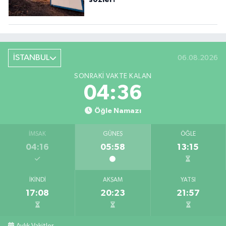
İSTANBUL
06.08.2026
SONRAKI VAKTE KALAN
04:35
Öğle Namazı
İMSAK
GÜNEŞ
ÖĞLE
04:16
05:58
13:15
İKINDI
AKŞAM
YATSI
17:08
20:23
21:57
Aylık Vakitler