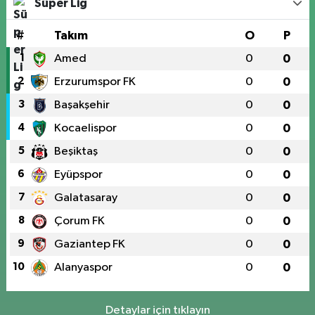
Süper Lig
#
Takım
O
P
1
Amed
0
0
2
Erzurumspor FK
0
0
3
Başakşehir
0
0
4
Kocaelispor
0
0
5
Beşiktaş
0
0
6
Eyüpspor
0
0
7
Galatasaray
0
0
8
Çorum FK
0
0
9
Gaziantep FK
0
0
10
Alanyaspor
0
0
Detaylar için tıklayın