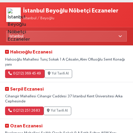
İstanbul Beyoğlu Nöbetçi Eczaneler
İstanbul / Beyoğlu
Halıcıoğlu Eczanesi
Halıcıoğlu Mahallesi Tunç Sokak 1 A Çıksalın,Alev Ofluoğlu Semt Konağı
yanı
0 (212) 369 45 49
Yol Tarifi Al
Serpil Eczanesi
Cihangir Mahallesi Cihangir Caddesi 37 İstanbul Kent Üniversitesi Arka
Cephesinde
0 (212) 251 26 83
Yol Tarifi Al
Ozan Eczanesi