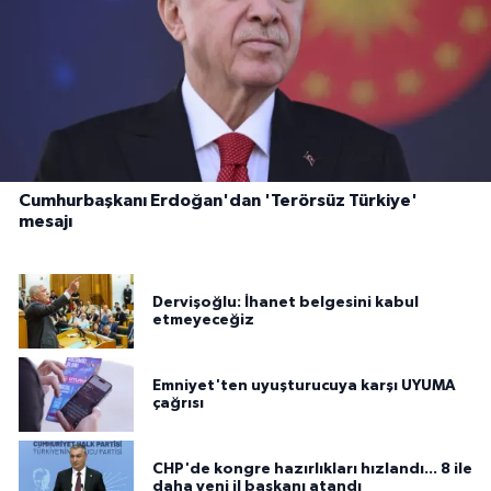
Cumhurbaşkanı Erdoğan'dan 'Terörsüz Türkiye'
mesajı
Dervişoğlu: İhanet belgesini kabul
etmeyeceğiz
Emniyet'ten uyuşturucuya karşı UYUMA
çağrısı
CHP'de kongre hazırlıkları hızlandı... 8 ile
daha yeni il başkanı atandı