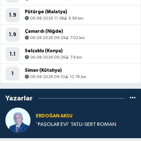
Pütürge (Malatya)
1.9
06.08.2026 11:38
6.96 km
Çamardı (Niğde)
1.9
06.08.2026 09:29
7.02 km
Selçuklu (Konya)
1.1
06.08.2026 09:26
7.4 km
Simav (Kütahya)
1
06.08.2026 09:10
12.76 km
Yazarlar
ERDOĞAN AKSU
'PAŞOLAR EVİ' TATLI-SERT ROMAN