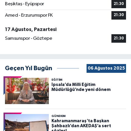
Beşiktaş - Eyüpspor
21:30
Amed - Erzurumspor FK
21:30
17 Ağustos, Pazartesi
Samsunspor - Göztepe
21:30
Geçen Yıl Bugün
06 Ağustos 2025
EĞİTİM
İpsala’da Milli Eğitim
Müdürlüğü’nde yeni dönem
GÜNDEM
Kahramanmaraş'ta Başkan
Şahbazlı’dan AKEDAŞ’a sert
sözler!