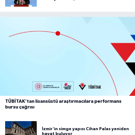
TÜBİTAK'tan lisansüstü araştırmacılara performans
bursu çağrısı
İzmir'in simge yapısı Cihan Palas yeniden
hayat buluyor