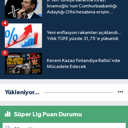
X'ten Türkiye kararına itiraz!
İmamoğlu'nun Cumhurbaşkanlığı
Adaylığı Ofisi hesabına erişim
engeli mahkemeye taşındı
4
Yeni enflasyon rakamları açıklandı...
Yıllık TÜFE yüzde 31,75'e yükseldi
5
Kerem Kazaz Finlandiya Rallisi'nde
Mücadele Edecek
Yükleniyor...
Süper Lig Puan Durumu