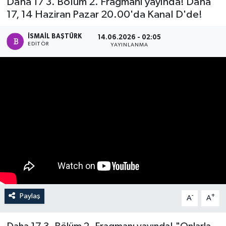
Daha 17 3. Bölüm 2. Fragmanı yayında! Daha
17, 14 Haziran Pazar 20.00'da Kanal D'de!
SPOR
İSMAIL BAŞTÜRK
14.06.2026 - 02:05
KÜLTÜR SANAT
EDITÖR
YAYINLANMA
FRAGMANLAR
Paylaş
-
+
A
A