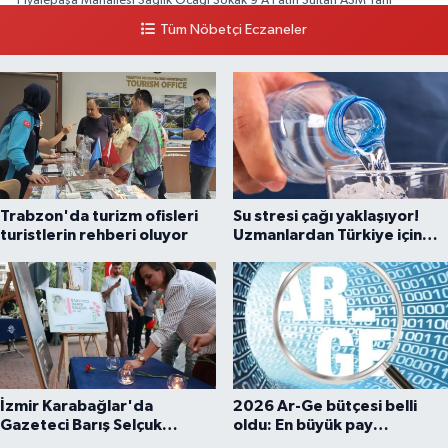
Piyalepaşa Mahallesi Sağlık Ocağı Sokak 9 A Fatih Sultan ASM Yanı
Tüm Nöbetçi Eczaneler
0 (212) 297 30 13
Yol Tarifi Al
Trabzon'da turizm ofisleri
Su stresi çağı yaklaşıyor!
turistlerin rehberi oluyor
Uzmanlardan Türkiye için
uyarı
İzmir Karabağlar'da
2026 Ar-Ge bütçesi belli
Gazeteci Barış Selçuk
oldu: En büyük pay
saygıyla anıldı
üniversitelere