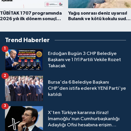
TÜBİTAK 1707 programında
Yağış sonrası deniz uyarısı!
2026 yılı ilk dönem sonuçları
Bulanık ve kötü kokulu suda
açıklandı
yüzmeyin
Trend Haberler
1
Erdoğan Bugün 3 CHP Belediye
Başkanı ve 1 İYİ Partili Vekile Rozet
Takacak
2
Bursa'da 6 Belediye Başkanı
CHP'den istifa ederek YENİ Parti'ye
katıldı
3
X'ten Türkiye kararına itiraz!
İmamoğlu'nun Cumhurbaşkanlığı
Adaylığı Ofisi hesabına erişim