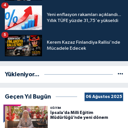
engeli mahkemeye taşındı
4
Yeni enflasyon rakamları açıklandı...
Yıllık TÜFE yüzde 31,75'e yükseldi
5
Kerem Kazaz Finlandiya Rallisi'nde
Mücadele Edecek
Yükleniyor...
Geçen Yıl Bugün
06 Ağustos 2025
EĞİTİM
İpsala’da Milli Eğitim
Müdürlüğü’nde yeni dönem