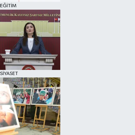
EĞİTİM
SİYASET