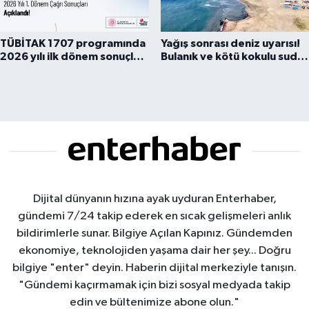
TÜBİTAK 1707 programında
Yağış sonrası deniz uyarısı!
2026 yılı ilk dönem sonuçları
Bulanık ve kötü kokulu suda
açıklandı
yüzmeyin
Dijital dünyanın hızına ayak uyduran Enterhaber,
gündemi 7/24 takip ederek en sıcak gelişmeleri anlık
bildirimlerle sunar. Bilgiye Açılan Kapınız. Gündemden
ekonomiye, teknolojiden yaşama dair her şey... Doğru
bilgiye "enter" deyin. Haberin dijital merkeziyle tanışın.
"Gündemi kaçırmamak için bizi sosyal medyada takip
edin ve bültenimize abone olun."