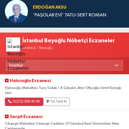
ERDOĞAN AKSU
'PAŞOLAR EVİ' TATLI-SERT ROMAN
İstanbul Beyoğlu Nöbetçi Eczaneler
İstanbul / Beyoğlu
Halıcıoğlu Eczanesi
Halıcıoğlu Mahallesi Tunç Sokak 1 A Çıksalın,Alev Ofluoğlu Semt Konağı
yanı
0 (212) 369 45 49
Yol Tarifi Al
Serpil Eczanesi
Cihangir Mahallesi Cihangir Caddesi 37 İstanbul Kent Üniversitesi Arka
Cephesinde