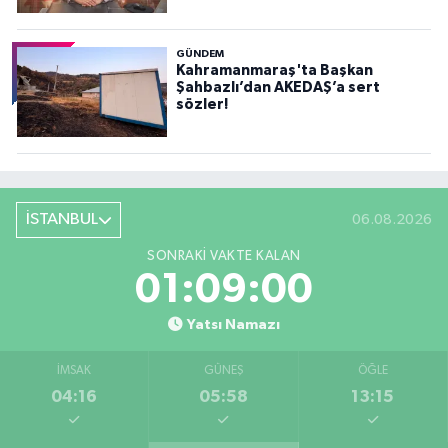
GÜNDEM
Kahramanmaraş'ta Başkan
Şahbazlı’dan AKEDAŞ’a sert
sözler!
İSTANBUL
06.08.2026
SONRAKI VAKTE KALAN
01:08:59
Yatsı Namazı
İMSAK
GÜNEŞ
ÖĞLE
04:16
05:58
13:15