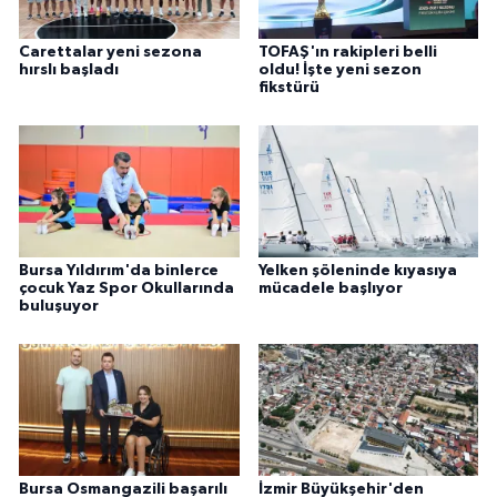
Carettalar yeni sezona
TOFAŞ'ın rakipleri belli
hırslı başladı
oldu! İşte yeni sezon
fikstürü
Bursa Yıldırım'da binlerce
Yelken şöleninde kıyasıya
çocuk Yaz Spor Okullarında
mücadele başlıyor
buluşuyor
Bursa Osmangazili başarılı
İzmir Büyükşehir'den