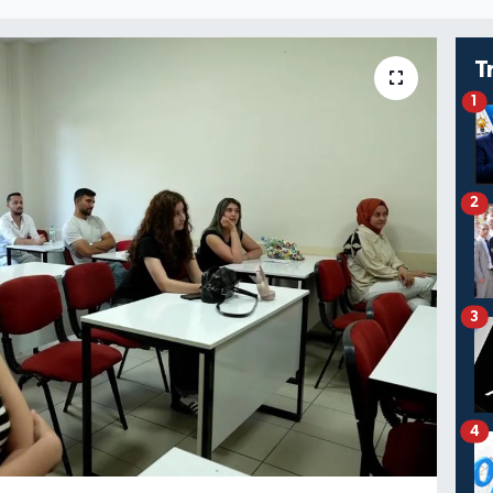
T
1
2
3
4