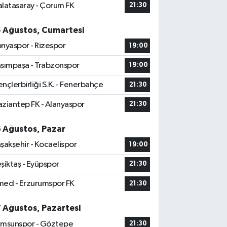
latasaray - Çorum FK
21:30
5 Ağustos, Cumartesi
nyaspor - Rizespor
19:00
sımpaşa - Trabzonspor
19:00
nçlerbirliği S.K. - Fenerbahçe
21:30
ziantep FK - Alanyaspor
21:30
6 Ağustos, Pazar
şakşehir - Kocaelispor
19:00
şiktaş - Eyüpspor
21:30
ed - Erzurumspor FK
21:30
7 Ağustos, Pazartesi
msunspor - Göztepe
21:30