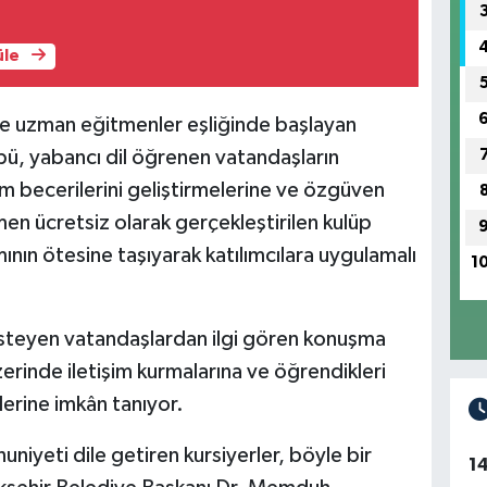
üle
 uzman eğitmenler eşliğinde başlayan
ü, yabancı dil öğrenen vatandaşların
im becerilerini geliştirmelerine ve özgüven
en ücretsiz olarak gerçekleştirilen kulüp
amının ötesine taşıyarak katılımcılara uygulamalı
1
k isteyen vatandaşlardan ilgi gören konuşma
üzerinde iletişim kurmalarına ve öğrendikleri
lerine imkân tanıyor.
iyeti dile getiren kursiyerler, böyle bir
1