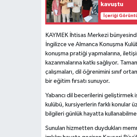
kavuştu
İçeriği Görünt
KAYMEK İhtisas Merkezi bünyesinde
İngilizce ve Almanca Konuşma Kulüb
konuşma pratiği yapmalarına, iletiş
kazanmalarına katkı sağlıyor. Tamam
çalışmaları, dil öğrenimini sınıf ort
bir eğitim fırsatı sunuyor.
Yabancı dil becerilerini geliştirme
kulübü, kursiyerlerin farklı konular 
bilgileri günlük hayatta kullanabilme
Sunulan hizmetten duydukları memnun