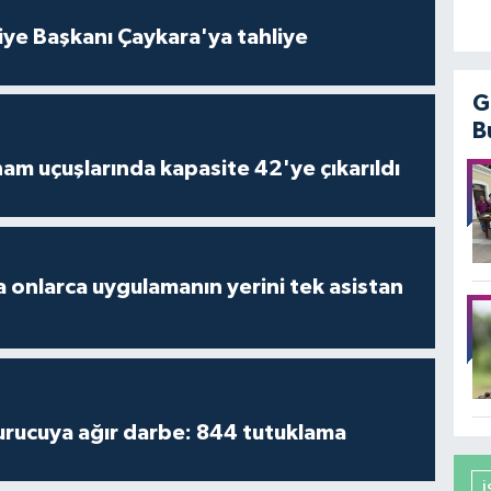
iye Başkanı Çaykara'ya tahliye
G
B
am uçuşlarında kapasite 42'ye çıkarıldı
 onlarca uygulamanın yerini tek asistan
turucuya ağır darbe: 844 tutuklama