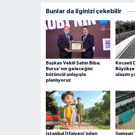
Bunlar da ilginizi çekebilir
Başkan Vekili Şahin Biba:
Kocaeli 
Bursa'nın geleceğini
Büyükşe
bütüncül anlayışla
ulaşım y
planlıyoruz
İstanbul İtfaiyesi'nden
Samsun'