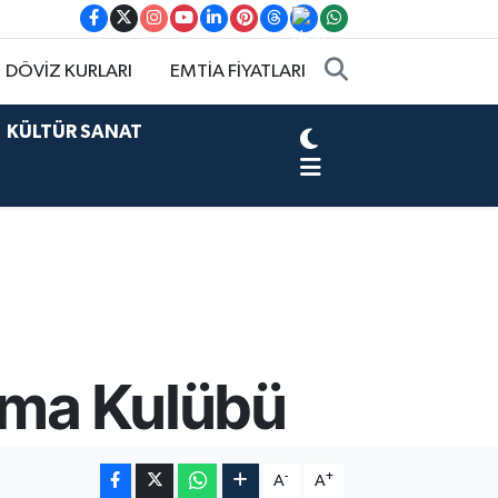
DÖVİZ KURLARI
EMTİA FİYATLARI
KÜLTÜR SANAT
şma Kulübü
-
+
A
A