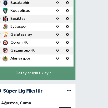
3
Başakşehir
0
0
4
Kocaelispor
0
0
5
Beşiktaş
0
0
6
Eyüpspor
0
0
7
Galatasaray
0
0
8
Çorum FK
0
0
9
Gaziantep FK
0
0
0
Alanyaspor
0
0
Detaylar için tıklayın
Süper Lig Fikstür
4 Ağustos, Cuma