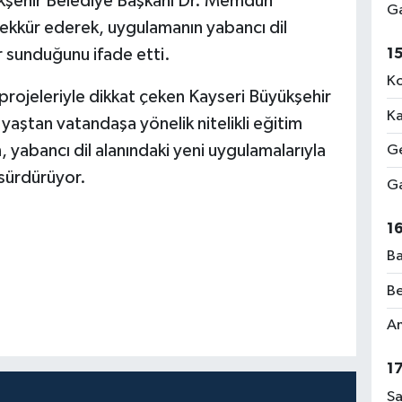
ükşehir Belediye Başkanı Dr. Memduh
Ga
ekkür ederek, uygulamanın yabancı dil
1
r sunduğunu ifade etti.
Ko
 projeleriyle dikkat çeken Kayseri Büyükşehir
Ka
yaştan vatandaşa yönelik nitelikli eğitim
yabancı dil alanındaki yeni uygulamalarıyla
Ge
 sürdürüyor.
Ga
1
Ba
Be
Am
1
Sa