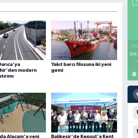
İMS
04:
Darıca'ya
Yakıt barcı filosuna iki yeni
hir'den modern
gemi
atırımı
da Alaçam'a yeni
Balıkesir'de Kepsut'a Kent