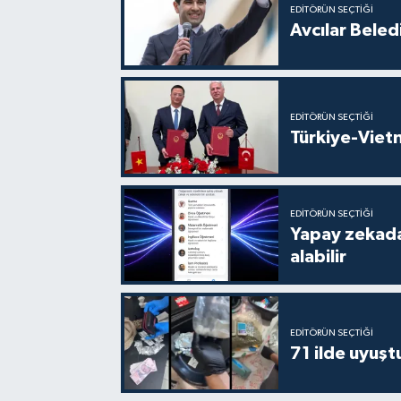
EDITÖRÜN SEÇTIĞI
Avcılar Beled
EDITÖRÜN SEÇTIĞI
Türkiye-Vietn
EDITÖRÜN SEÇTIĞI
Yapay zekada
alabilir
EDITÖRÜN SEÇTIĞI
71 ilde uyuş