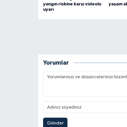
yangın riskine karşı videolu
yaşam al
uyarı
Yorumlar
Gönder