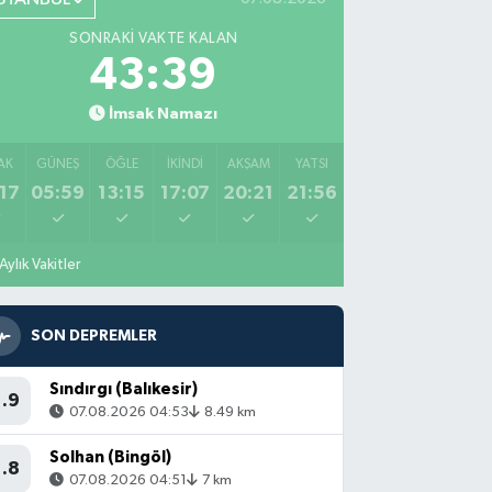
SONRAKI VAKTE KALAN
43:38
İmsak Namazı
AK
GÜNEŞ
ÖĞLE
İKINDI
AKŞAM
YATSI
17
05:59
13:15
17:07
20:21
21:56
Aylık Vakitler
SON DEPREMLER
Sındırgı (Balıkesir)
1.9
07.08.2026 04:53
8.49 km
Solhan (Bingöl)
1.8
07.08.2026 04:51
7 km