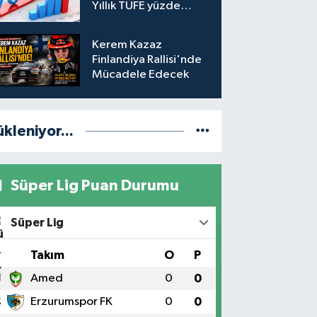
Yıllık TÜFE yüzde
31,75'e yükseldi
Kerem Kazaz
Finlandiya Rallisi'nde
Mücadele Edecek
ükleniyor...
Süper Lig Puan Durumu
Süper Lig
#
Takım
O
P
1
Amed
0
0
2
Erzurumspor FK
0
0