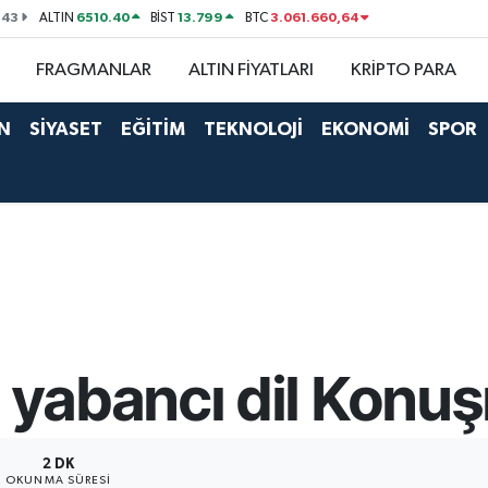
143
6510.40
13.799
3.061.660,64
ALTIN
BİST
BTC
FRAGMANLAR
ALTIN FİYATLARI
KRİPTO PARA
N
SİYASET
EĞİTİM
TEKNOLOJİ
EKONOMİ
SPOR
yabancı dil Konu
2 DK
OKUNMA SÜRESI