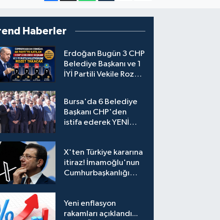
rend Haberler
Erdoğan Bugün 3 CHP
Belediye Başkanı ve 1
İYİ Partili Vekile Rozet
Takacak
Bursa'da 6 Belediye
Başkanı CHP'den
istifa ederek YENİ
Parti'ye katıldı
X'ten Türkiye kararına
itiraz! İmamoğlu'nun
Cumhurbaşkanlığı
Adaylığı Ofisi
hesabına erişim
Yeni enflasyon
engeli mahkemeye
rakamları açıklandı...
taşındı