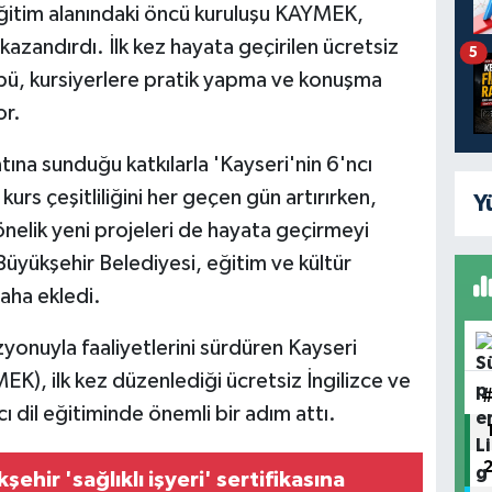
eğitim alanındaki öncü kuruluşu KAYMEK,
kazandırdı. İlk kez hayata geçirilen ücretsiz
5
bü, kursiyerlere pratik yapma ve konuşma
or.
ına sunduğu katkılarla 'Kayseri'nin 6'ncı
urs çeşitliliğini her geçen gün artırırken,
Y
yönelik yeni projeleri de hayata geçirmeyi
üyükşehir Belediyesi, eğitim ve kültür
daha ekledi.
yonuyla faaliyetlerini sürdüren Kayseri
K), ilk kez düzenlediği ücretsiz İngilizce ve
dil eğitiminde önemli bir adım attı.
ehir 'sağlıklı işyeri' sertifikasına