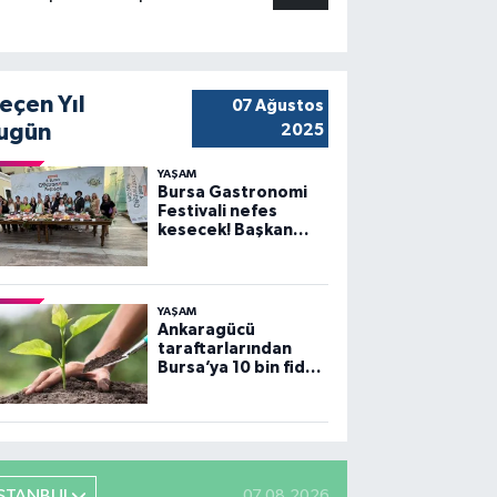
eçen Yıl
07 Ağustos
ugün
2025
YAŞAM
Bursa Gastronomi
Festivali nefes
kesecek! Başkan
Bozbey’den
heyecanlandıran
açıklama
YAŞAM
Ankaragücü
taraftarlarından
Bursa’ya 10 bin fidan
desteği
İSTANBUL
07.08.2026