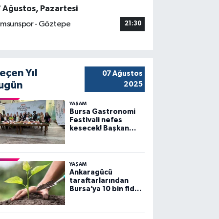
7 Ağustos, Pazartesi
msunspor - Göztepe
21:30
eçen Yıl
07 Ağustos
ugün
2025
YAŞAM
Bursa Gastronomi
Festivali nefes
kesecek! Başkan
Bozbey’den
heyecanlandıran
açıklama
YAŞAM
Ankaragücü
taraftarlarından
Bursa’ya 10 bin fidan
desteği