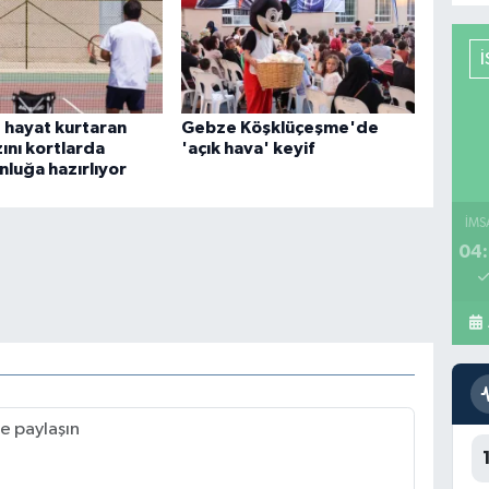
 hayat kurtaran
Gebze Köşklüçeşme'de
zını kortlarda
'açık hava' keyif
luğa hazırlıyor
İMS
04: