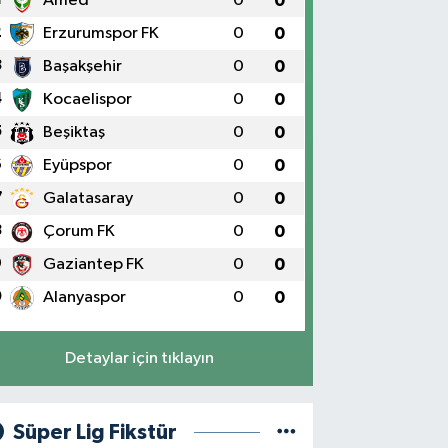
Amed
0
0
2
Erzurumspor FK
0
0
3
Başakşehir
0
0
4
Kocaelispor
0
0
5
Beşiktaş
0
0
6
Eyüpspor
0
0
7
Galatasaray
0
0
8
Çorum FK
0
0
9
Gaziantep FK
0
0
0
Alanyaspor
0
0
Detaylar için tıklayın
Süper Lig Fikstür