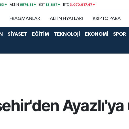
63
6574.81
13.887
3.070.917,47
ALTIN
BİST
BTC
FRAGMANLAR
ALTIN FİYATLARI
KRİPTO PARA
N
SİYASET
EĞİTİM
TEKNOLOJİ
EKONOMİ
SPOR
hir'den Ayazlı'ya