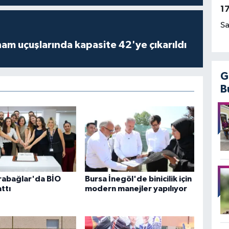
1
Sa
am uçuşlarında kapasite 42'ye çıkarıldı
G
B
rabağlar'da BİO
Bursa İnegöl'de binicilik için
ttı
modern manejler yapılıyor