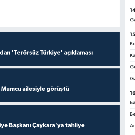
1
Ga
1
Ko
'dan 'Terörsüz Türkiye' açıklaması
Ka
Ge
Ga
 Mumcu ailesiyle görüştü
1
Ba
Be
iye Başkanı Çaykara'ya tahliye
Am