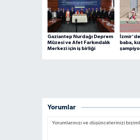
Gaziantep Nurdağı Deprem
İzmir'de
Müzesi ve Afet Farkındalık
baba, kı
Merkezi için iş birliği
şampiyon
Yorumlar