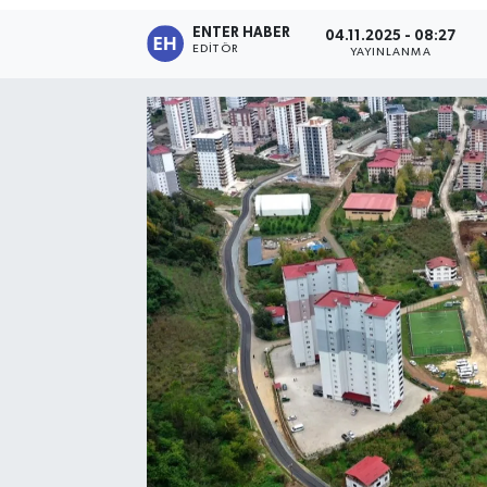
ENTER HABER
04.11.2025 - 08:27
SPOR
EDITÖR
YAYINLANMA
KÜLTÜR SANAT
FRAGMANLAR