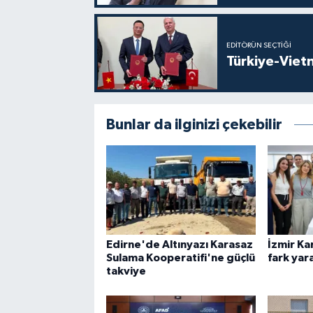
EDITÖRÜN SEÇTIĞI
Türkiye-Vietn
Bunlar da ilginizi çekebilir
Edirne'de Altınyazı Karasaz
İzmir Ka
Sulama Kooperatifi'ne güçlü
fark yara
takviye