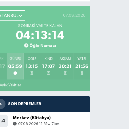
İSTANBUL
07.08.2026
SONRAKI VAKTE KALAN
04:13:13
Öğle Namazı
AK
GÜNEŞ
ÖĞLE
İKINDI
AKŞAM
YATSI
17
05:59
13:15
17:07
20:21
21:56
Aylık Vakitler
SON DEPREMLER
Merkez (Kütahya)
1.4
07.08.2026 11:31
7 km