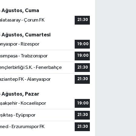
4 Ağustos, Cuma
latasaray - Çorum FK
21:30
5 Ağustos, Cumartesi
nyaspor - Rizespor
19:00
sımpaşa - Trabzonspor
19:00
nçlerbirliği S.K. - Fenerbahçe
21:30
ziantep FK - Alanyaspor
21:30
6 Ağustos, Pazar
şakşehir - Kocaelispor
19:00
şiktaş - Eyüpspor
21:30
ed - Erzurumspor FK
21:30