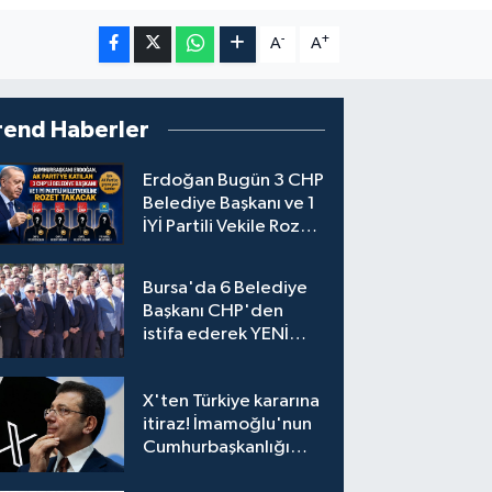
-
+
A
A
rend Haberler
Erdoğan Bugün 3 CHP
Belediye Başkanı ve 1
İYİ Partili Vekile Rozet
Takacak
Bursa'da 6 Belediye
Başkanı CHP'den
istifa ederek YENİ
Parti'ye katıldı
X'ten Türkiye kararına
itiraz! İmamoğlu'nun
Cumhurbaşkanlığı
Adaylığı Ofisi