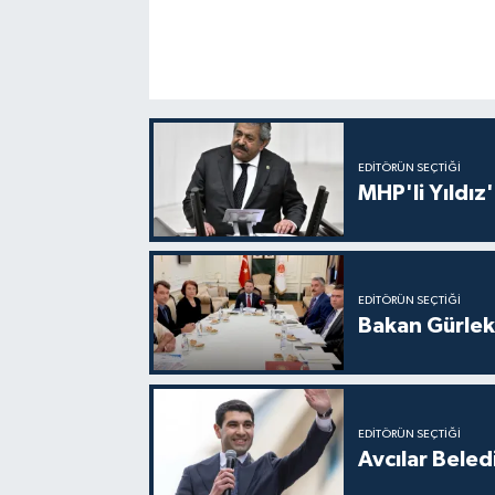
EDITÖRÜN SEÇTIĞI
MHP'li Yıldız
EDITÖRÜN SEÇTIĞI
Bakan Gürlek
EDITÖRÜN SEÇTIĞI
Avcılar Beled