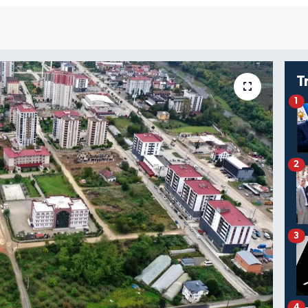
T
1
2
3
4