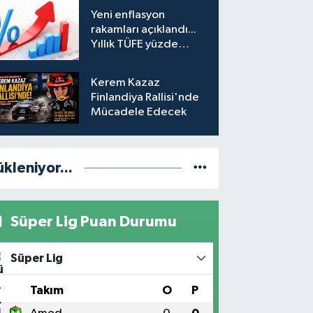
hesabına erişim
Yeni enflasyon
engeli mahkemeye
rakamları açıklandı...
taşındı
Yıllık TÜFE yüzde
31,75'e yükseldi
Kerem Kazaz
Finlandiya Rallisi'nde
Mücadele Edecek
ükleniyor...
Süper Lig Puan Durumu
Süper Lig
#
Takım
O
P
1