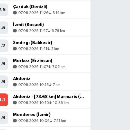
Çardak (Denizli)
2.5
07.08.2026 11:26
8.14 km
İzmit (Kocaeli)
1.5
07.08.2026 11:17
6.76 km
Sındırgı (Balıkesir)
1.2
07.08.2026 11:11
7 km
Merkez (Erzincan)
1.9
07.08.2026 11:07
7.02 km
Akdeniz
1.9
07.08.2026 10:15
7 km
Akdeniz - [73.68 km] Marmaris (Muğla)
4.1
07.08.2026 10:10
10.86 km
Menderes (İzmir)
1.9
07.08.2026 10:06
7.51 km