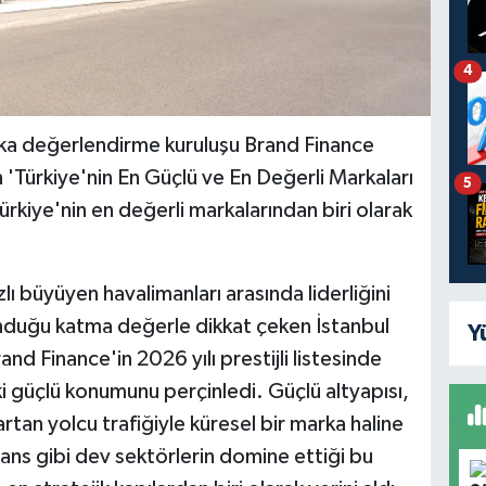
4
a değerlendirme kuruluşu Brand Finance
 'Türkiye'nin En Güçlü ve En Değerli Markaları
5
ürkiye'nin en değerli markalarından biri olarak
ı büyüyen havalimanları arasında liderliğini
nduğu katma değerle dikkat çeken İstanbul
Y
d Finance'in 2026 yılı prestijli listesinde
ki güçlü konumunu perçinledi. Güçlü altyapısı,
artan yolcu trafiğiyle küresel bir marka haline
nans gibi dev sektörlerin domine ettiği bu