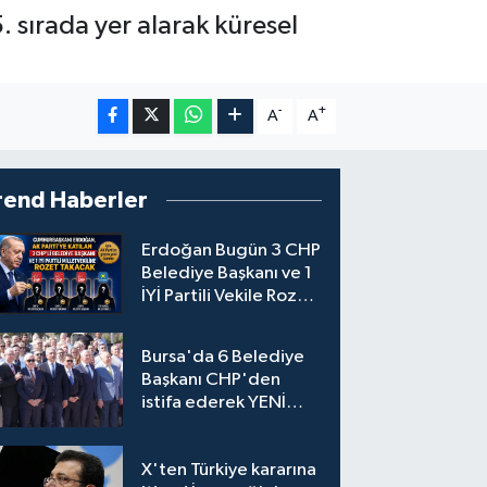
. sırada yer alarak küresel
-
+
A
A
rend Haberler
Erdoğan Bugün 3 CHP
Belediye Başkanı ve 1
İYİ Partili Vekile Rozet
Takacak
Bursa'da 6 Belediye
Başkanı CHP'den
istifa ederek YENİ
Parti'ye katıldı
X'ten Türkiye kararına