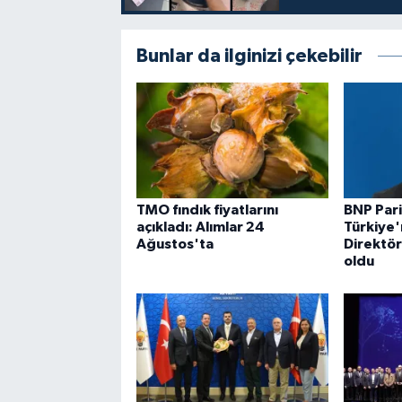
Bunlar da ilginizi çekebilir
TMO fındık fiyatlarını
BNP Pari
açıkladı: Alımlar 24
Türkiye'
Ağustos'ta
Direktö
oldu