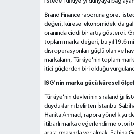
listede Türkiye'yi dünyaya bağlayan e
Brand Finance raporuna göre, liste
değeri, küresel ekonomideki dalga
oranında ciddi bir artış gösterdi. G
toplam marka değeri, bu yıl 19,6 mil
dışı operasyonları güçlü olan ve ha
markaların, Türkiye'nin toplam mark
itici güçlerden biri olduğu vurguland
ISG'nin marka gücü küresel ölçek
Türkiye'nin devlerinin sıralandığı 
duyduklarını belirten İstanbul Sabi
Hanita Ahmad, rapora yönelik şu d
itibarlı marka değerlendirme otorite
araştırmasında yer almak, Sabiha G