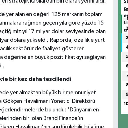
n stratejik kapılardan biri olarak yerini aldı.
de yer alan en değerli 125 markanın toplam
lanmalara rağmen geçen yıla göre yüzde 15
eçtiğimiz yıl 17 milyar dolar seviyesinde olan
yar dolara yükseldi. Raporda, özellikle yurt
vacılık sektöründe faaliyet gösteren
a değerine en büyük pozitif katkıyı sağlayan
ı.
te bir kez daha tescillendi
listede yer almaktan büyük bir memnuniyet
ha Gökçen Havalimanı Yönetici Direktörü
1
eğerlendirmelerde bulundu: 'Dünyanın en
lerinden biri olan Brand Finance'ın
ökçen Havalimanı'nın sürdürülebilir büyüme