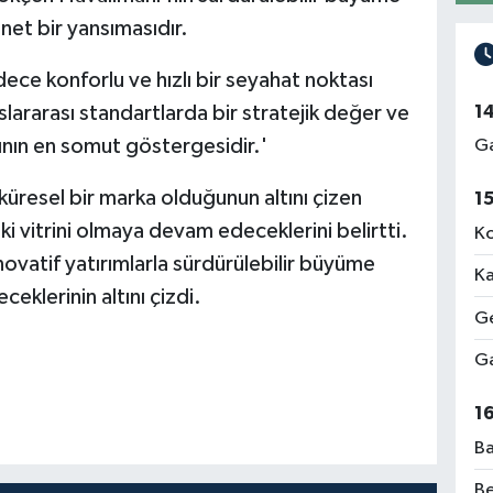
et bir yansımasıdır.
ece konforlu ve hızlı bir seyahat noktası
1
lararası standartlarda bir stratejik değer ve
ının en somut göstergesidir.'
Ga
küresel bir marka olduğunun altını çizen
1
 vitrini olmaya devam edeceklerini belirtti.
Ko
vatif yatırımlarla sürdürülebilir büyüme
Ka
klerinin altını çizdi.
Ge
Ga
1
Ba
Be