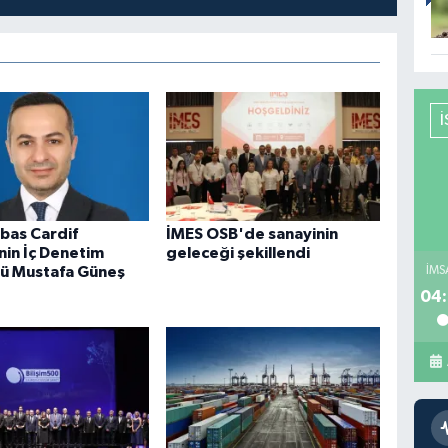
bas Cardif
İMES OSB'de sanayinin
nin İç Denetim
geleceği şekillendi
rü Mustafa Güneş
İMS
04: