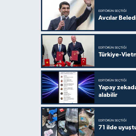
EDITÖRÜN SEÇTIĞI
Avcılar Beled
EDITÖRÜN SEÇTIĞI
Türkiye-Vietn
EDITÖRÜN SEÇTIĞI
Yapay zekada
alabilir
EDITÖRÜN SEÇTIĞI
71 ilde uyuş