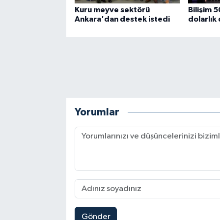
Kuru meyve sektörü
Bilişim 
Ankara'dan destek istedi
dolarlık
Yorumlar
Gönder