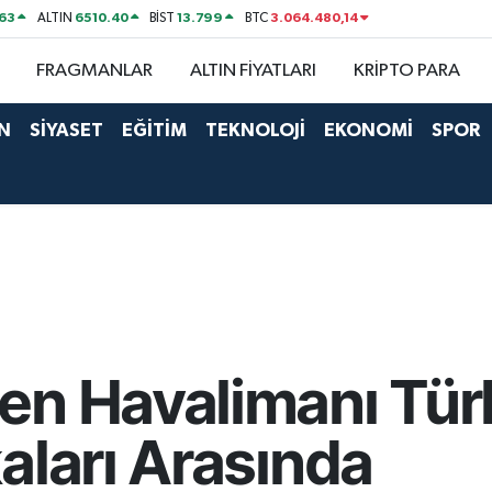
63
6510.40
13.799
3.064.480,14
ALTIN
BİST
BTC
FRAGMANLAR
ALTIN FİYATLARI
KRİPTO PARA
N
SİYASET
EĞİTİM
TEKNOLOJİ
EKONOMİ
SPOR
n Havalimanı Türk
aları Arasında