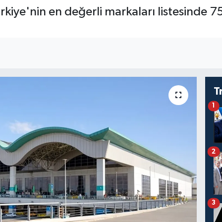
kiye'nin en değerli markaları listesinde 75
T
1
2
3