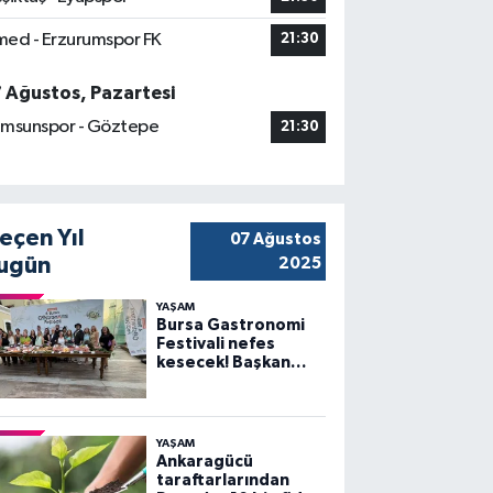
ed - Erzurumspor FK
21:30
7 Ağustos, Pazartesi
msunspor - Göztepe
21:30
eçen Yıl
07 Ağustos
ugün
2025
YAŞAM
Bursa Gastronomi
Festivali nefes
kesecek! Başkan
Bozbey’den
heyecanlandıran
açıklama
YAŞAM
Ankaragücü
taraftarlarından