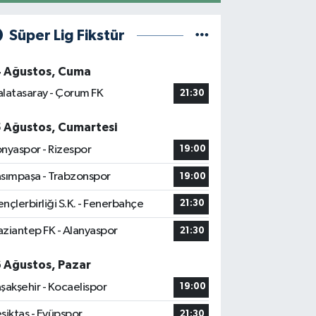
Süper Lig Fikstür
4 Ağustos, Cuma
latasaray - Çorum FK
21:30
5 Ağustos, Cumartesi
nyaspor - Rizespor
19:00
sımpaşa - Trabzonspor
19:00
nçlerbirliği S.K. - Fenerbahçe
21:30
ziantep FK - Alanyaspor
21:30
6 Ağustos, Pazar
şakşehir - Kocaelispor
19:00
şiktaş - Eyüpspor
21:30