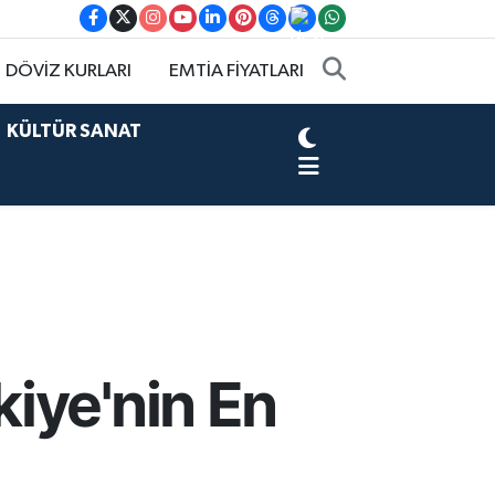
DÖVİZ KURLARI
EMTİA FİYATLARI
KÜLTÜR SANAT
iye'nin En