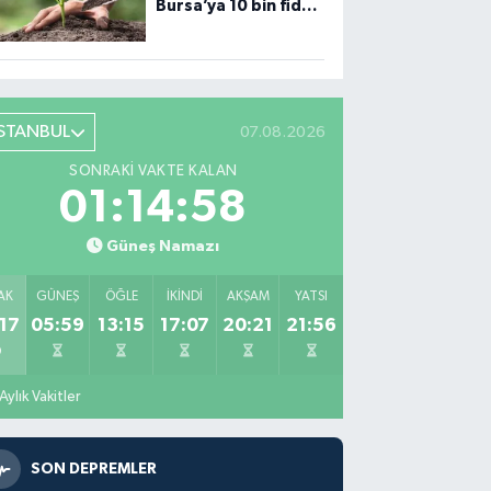
Bursa’ya 10 bin fidan
desteği
İSTANBUL
07.08.2026
SONRAKI VAKTE KALAN
01:14:57
Güneş Namazı
AK
GÜNEŞ
ÖĞLE
İKINDI
AKŞAM
YATSI
17
05:59
13:15
17:07
20:21
21:56
Aylık Vakitler
SON DEPREMLER