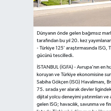
Dünyanın önde gelen bağımsız mark
tarafından bu yıl 20. kez yayımlanan
- Türkiye 125' araştırmasında ISG, T
gücünü tescilledi.
İSTANBUL (İGFA) - Avrupa'nın en hızl
koruyan ve Türkiye ekonomisine su
Sabiha Gökçen (ISG) Havalimanı, Bran
75. sırada yer alarak devler liginde
dijital yolcu deneyimi yatırımları ve 
gelen ISG; havacılık, savunma ve fi