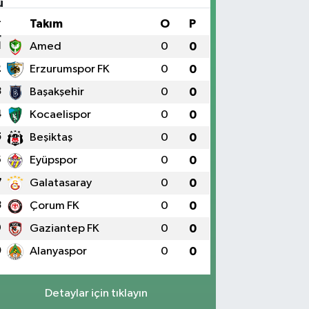
#
Takım
O
P
1
Amed
0
0
2
Erzurumspor FK
0
0
3
Başakşehir
0
0
4
Kocaelispor
0
0
5
Beşiktaş
0
0
6
Eyüpspor
0
0
7
Galatasaray
0
0
8
Çorum FK
0
0
9
Gaziantep FK
0
0
0
Alanyaspor
0
0
Detaylar için tıklayın