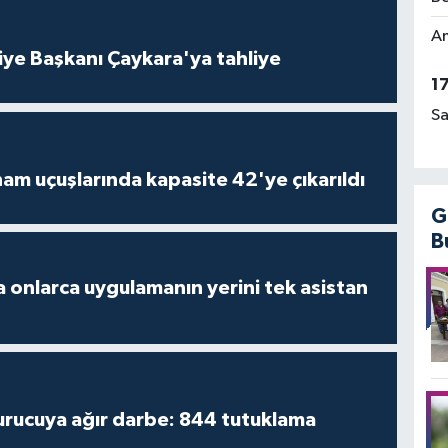
Am
iye Başkanı Çaykara'ya tahliye
1
Sa
am uçuşlarında kapasite 42'ye çıkarıldı
G
B
 onlarca uygulamanın yerini tek asistan
turucuya ağır darbe: 844 tutuklama