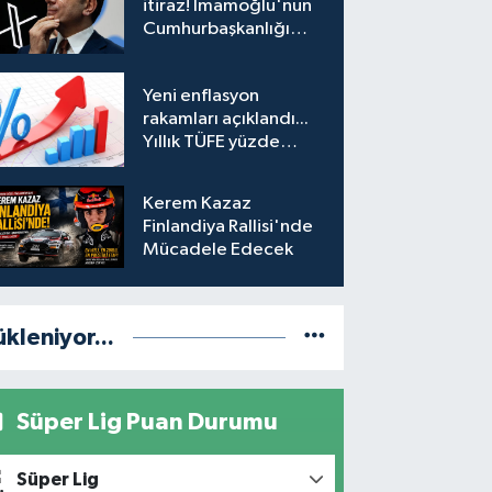
itiraz! İmamoğlu'nun
Cumhurbaşkanlığı
Adaylığı Ofisi
hesabına erişim
Yeni enflasyon
engeli mahkemeye
rakamları açıklandı...
taşındı
Yıllık TÜFE yüzde
31,75'e yükseldi
Kerem Kazaz
Finlandiya Rallisi'nde
Mücadele Edecek
ükleniyor...
Süper Lig Puan Durumu
Süper Lig