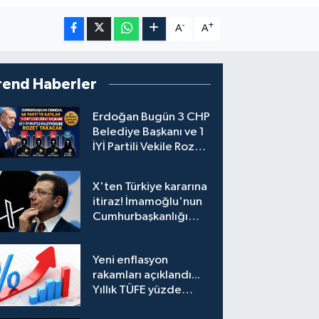
-
+
A
A
rend Haberler
Erdoğan Bugün 3 CHP
Belediye Başkanı ve 1
İYİ Partili Vekile Rozet
Takacak
X'ten Türkiye kararına
itiraz! İmamoğlu'nun
Cumhurbaşkanlığı
Adaylığı Ofisi
hesabına erişim
Yeni enflasyon
engeli mahkemeye
rakamları açıklandı...
taşındı
Yıllık TÜFE yüzde
31,75'e yükseldi