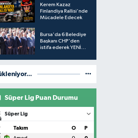
Kerem Kazaz
Finlandiya Rallisi'nde
Mücadele Edecek
Bursa'da 6 Belediye
Başkanı CHP'den
istifa ederek YENİ
Parti'ye katıldı
ükleniyor...
Süper Lig Puan Durumu
Süper Lig
#
Takım
O
P
1