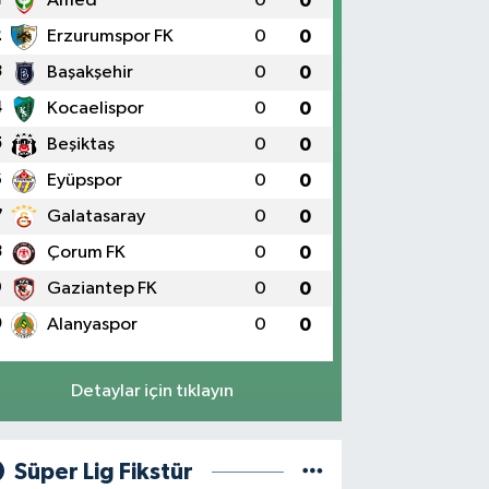
Amed
0
0
2
Erzurumspor FK
0
0
3
Başakşehir
0
0
4
Kocaelispor
0
0
5
Beşiktaş
0
0
6
Eyüpspor
0
0
7
Galatasaray
0
0
8
Çorum FK
0
0
9
Gaziantep FK
0
0
0
Alanyaspor
0
0
Detaylar için tıklayın
Süper Lig Fikstür