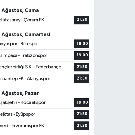
4 Ağustos, Cuma
latasaray - Çorum FK
21:30
5 Ağustos, Cumartesi
nyaspor - Rizespor
19:00
sımpaşa - Trabzonspor
19:00
nçlerbirliği S.K. - Fenerbahçe
21:30
ziantep FK - Alanyaspor
21:30
6 Ağustos, Pazar
şakşehir - Kocaelispor
19:00
şiktaş - Eyüpspor
21:30
ed - Erzurumspor FK
21:30