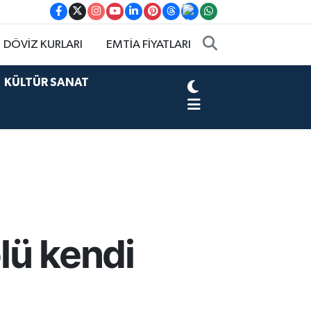
DÖVİZ KURLARI
EMTİA FİYATLARI
KÜLTÜR SANAT
olü kendi