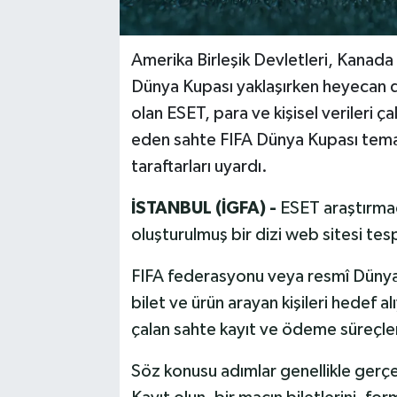
Amerika Birleşik Devletleri, Kana
Dünya Kupası yaklaşırken heyecan do
olan ESET, para ve kişisel verileri çal
eden sahte FIFA Dünya Kupası temal
taraftarları uyardı.
İSTANBUL (İGFA) -
ESET araştırmacı
oluşturulmuş bir dizi web sitesi tesp
FIFA federasyonu veya resmî Dünya 
bilet ve ürün arayan kişileri hedef alı
çalan sahte kayıt ve ödeme süreçler
Söz konusu adımlar genellikle gerçe