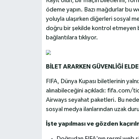
Kayıt olun, bir maçın biletlerini, fo
ödeme yapın. Bazı mağdurlar bu we
yoluyla ulaşırken diğerleri sosyal m
doğru bir şekilde kontrol etmeyen bi
bağlantılara tıklıyor.
B
İLET ARARKEN GÜVENLİĞİ ELD
FIFA, Dünya Kupası biletlerinin yaln
alınabileceğini açıkladı: fifa.com/t
Airways seyahat paketleri. Bu neden
sosyal medya ilanlarından uzak duru
İşte yapılması ve gözden kaçırı
Doğrudan FIFA'nın resmî web si