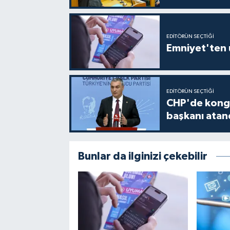
EDITÖRÜN SEÇTIĞI
Emniyet'ten 
EDITÖRÜN SEÇTIĞI
CHP'de kongre 
başkanı atan
Bunlar da ilginizi çekebilir