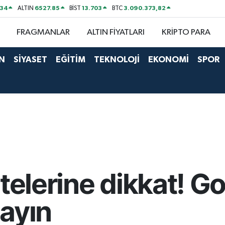
534
6527.85
13.703
3.090.373,82
ALTIN
BİST
BTC
FRAGMANLAR
ALTIN FİYATLARI
KRİPTO PARA
N
SİYASET
EĞİTİM
TEKNOLOJİ
EKONOMİ
SPOR
telerine dikkat! G
ayın