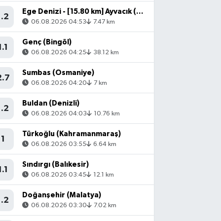
Ege Denizi - [15.80 km] Ayvacık (Çanakkale)
1.2
06.08.2026 04:53
7.47 km
Genç (Bingöl)
1.1
06.08.2026 04:25
38.12 km
Sumbas (Osmaniye)
2.7
06.08.2026 04:20
7 km
Buldan (Denizli)
1.2
06.08.2026 04:03
10.76 km
Türkoğlu (Kahramanmaraş)
1
06.08.2026 03:55
6.64 km
Sındırgı (Balıkesir)
1.1
06.08.2026 03:45
12.1 km
Doğanşehir (Malatya)
1.2
06.08.2026 03:30
7.02 km