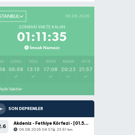
İSTANBUL
06.08.2026
SONRAKI VAKTE KALAN
01:11:34
İmsak Namazı
AK
GÜNEŞ
ÖĞLE
İKINDI
AKŞAM
YATSI
16
05:58
13:15
17:08
20:23
21:57
Aylık Vakitler
SON DEPREMLER
Akdeniz - Fethiye Körfezi - [01.57 km] Fethiye (Muğla)
2.6
06.08.2026 04:57
25.61 km