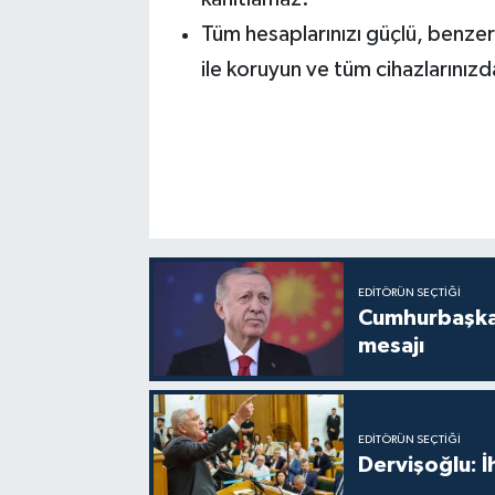
Tüm hesaplarınızı güçlü, benzers
ile koruyun ve tüm cihazlarınızda
EDITÖRÜN SEÇTIĞI
Cumhurbaşkan
mesajı
EDITÖRÜN SEÇTIĞI
Dervişoğlu: 