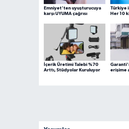
Emniyet'ten uyuşturucuya
Türkiye 
karşı UYUMA çağrısı
Her 10 k
İçerik Üretimi Talebi %70
Garanti'n
Arttı, Stüdyolar Kuruluyor
erişime a