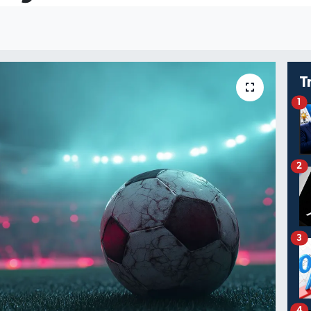
T
1
2
3
4