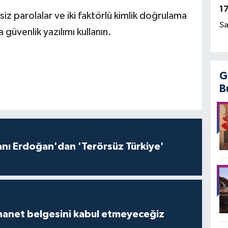
1
iz parolalar ve iki faktörlü kimlik doğrulama
Sa
 güvenlik yazılımı kullanın.
G
B
ı Erdoğan'dan 'Terörsüz Türkiye'
İhanet belgesini kabul etmeyeceğiz