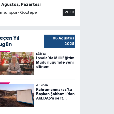
7 Ağustos, Pazartesi
msunspor - Göztepe
21:30
eçen Yıl
06 Ağustos
ugün
2025
EĞİTİM
İpsala’da Milli Eğitim
Müdürlüğü’nde yeni
dönem
GÜNDEM
Kahramanmaraş'ta
Başkan Şahbazlı’dan
AKEDAŞ’a sert
sözler!