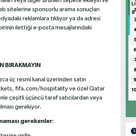
rmaları veya diğer ürünleri sepete ekleyin ve
b sitelerine sponsorlu arama sonuçları
edyadaki reklamlara tıklıyor ya da adresi
rinin ilettiği e-posta mesajlarındaki
EN BIRAKMAYIN
ızca üç resmî kanal üzerinden satın
ickets, fifa.com/hospitality ve özel Qatar
1
le çeşitli üçüncü taraf satıcılardan veya
lması gerekiyor.
lmaması gerekenler:
tesine gidin.