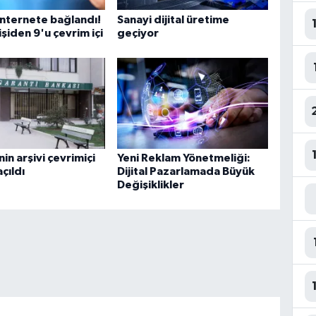
internete bağlandı!
Sanayi dijital üretime
işiden 9'u çevrim içi
geçiyor
in arşivi çevrimiçi
Yeni Reklam Yönetmeliği:
çıldı
Dijital Pazarlamada Büyük
Değişiklikler