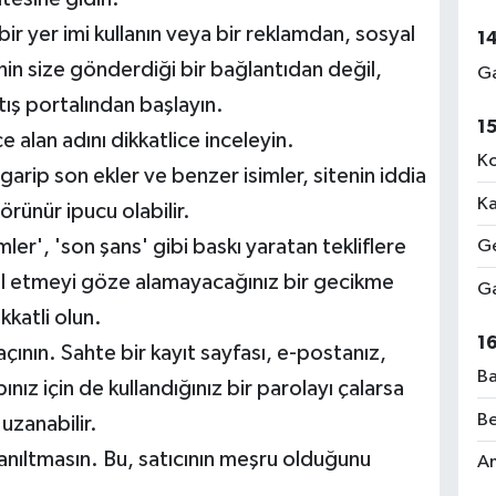
bir yer imi kullanın veya bir reklamdan, sosyal
1
in size gönderdiği bir bağlantıdan değil,
Ga
tış portalından başlayın.
1
 alan adını dikkatlice inceleyin.
Ko
garip son ekler ve benzer isimler, sitenin iddia
Ka
örünür ipucu olabilir.
irimler', 'son şans' gibi baskı yaratan tekliflere
Ge
rol etmeyi göze alamayacağınız bir gecikme
Ga
kkatli olun.
1
açının. Sahte bir kayıt sayfası, e-postanız,
Ba
z için de kullandığınız bir parolayı çalarsa
Be
uzanabilir.
yanıltmasın. Bu, satıcının meşru olduğunu
Am