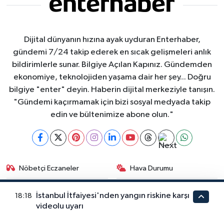
Dijital dünyanın hızına ayak uyduran Enterhaber,
gündemi 7/24 takip ederek en sıcak gelişmeleri anlık
bildirimlerle sunar. Bilgiye Açılan Kapınız. Gündemden
ekonomiye, teknolojiden yaşama dair her şey... Doğru
bilgiye "enter" deyin. Haberin dijital merkeziyle tanışın.
"Gündemi kaçırmamak için bizi sosyal medyada takip
edin ve bültenimize abone olun."
Nöbetçi Eczaneler
Hava Durumu
İstanbul Namaz Vakitleri
Trafik Durumu
İstanbul İtfaiyesi'nden yangın riskine karşı
18:18
videolu uyarı
Puan Durumu ve Fikstür
Tüm Manşetler