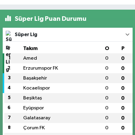
Süper Lig Puan Durumu
Süper Lig
#
Takım
O
P
1
Amed
0
0
2
Erzurumspor FK
0
0
3
Başakşehir
0
0
4
Kocaelispor
0
0
5
Beşiktaş
0
0
6
Eyüpspor
0
0
7
Galatasaray
0
0
8
Çorum FK
0
0