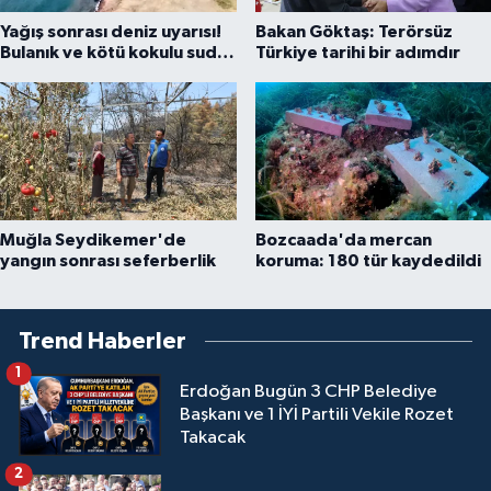
Yağış sonrası deniz uyarısı!
Bakan Göktaş: Terörsüz
Bulanık ve kötü kokulu suda
Türkiye tarihi bir adımdır
yüzmeyin
Muğla Seydikemer'de
Bozcaada'da mercan
yangın sonrası seferberlik
koruma: 180 tür kaydedildi
Trend Haberler
1
Erdoğan Bugün 3 CHP Belediye
Başkanı ve 1 İYİ Partili Vekile Rozet
Takacak
2