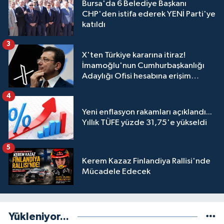
Bursa'da 6 Belediye Başkanı
CHP'den istifa ederek YENİ Parti'ye
katıldı
3
X'ten Türkiye kararına itiraz!
İmamoğlu'nun Cumhurbaşkanlığı
Adaylığı Ofisi hesabına erişim
engeli mahkemeye taşındı
4
Yeni enflasyon rakamları açıklandı...
Yıllık TÜFE yüzde 31,75'e yükseldi
5
Kerem Kazaz Finlandiya Rallisi'nde
Mücadele Edecek
Yükleniyor...