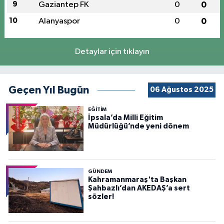
9
Gaziantep FK
0
0
10
Alanyaspor
0
0
Detaylar için tıklayın
Geçen Yıl Bugün
06 Ağustos 2025
EĞİTİM
İpsala’da Milli Eğitim
Müdürlüğü’nde yeni dönem
GÜNDEM
Kahramanmaraş'ta Başkan
Şahbazlı’dan AKEDAŞ’a sert
sözler!