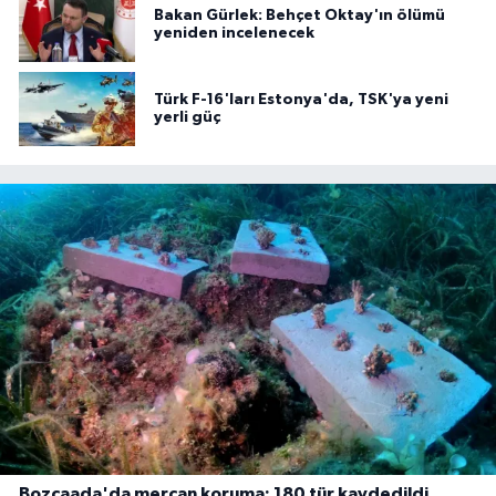
Bakan Gürlek: Behçet Oktay'ın ölümü
yeniden incelenecek
Türk F-16'ları Estonya'da, TSK'ya yeni
yerli güç
Bozcaada'da mercan koruma: 180 tür kaydedildi