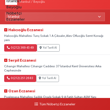
İstanbul / Beyoğlu
Halıcıoğlu Eczanesi
Halıcıoğlu Mahallesi Tunç Sokak 1 A Çıksalın,Alev Ofluoğlu Semt Konağı
yanı
0 (212) 369 45 49
Yol Tarifi Al
Serpil Eczanesi
Cihangir Mahallesi Cihangir Caddesi 37 İstanbul Kent Üniversitesi Arka
Cephesinde
0 (212) 251 26 83
Yol Tarifi Al
Ozan Eczanesi
Piyalepaşa Mahallesi Sağlık Ocağı Sokak 9 A Fatih Sultan ASM Yanı
Tüm Nöbetçi Eczaneler
0 (212) 297 30 13
Yol Tarifi Al