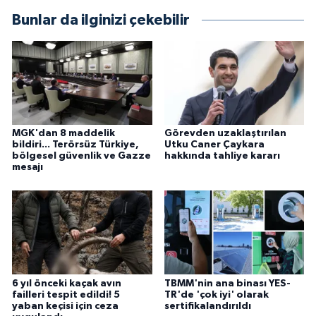
Bunlar da ilginizi çekebilir
MGK'dan 8 maddelik
Görevden uzaklaştırılan
bildiri... Terörsüz Türkiye,
Utku Caner Çaykara
bölgesel güvenlik ve Gazze
hakkında tahliye kararı
mesajı
6 yıl önceki kaçak avın
TBMM'nin ana binası YES-
failleri tespit edildi! 5
TR'de 'çok iyi' olarak
yaban keçisi için ceza
sertifikalandırıldı