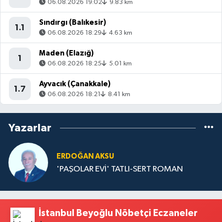
06.08.2026 19:02
9.83 km
Sındırgı (Balıkesir)
1.1
06.08.2026 18:29
4.63 km
Maden (Elazığ)
1
06.08.2026 18:25
5.01 km
Ayvacık (Çanakkale)
1.7
06.08.2026 18:21
8.41 km
Yazarlar
ERDOĞAN AKSU
'PAŞOLAR EVİ' TATLI-SERT ROMAN
İstanbul Beyoğlu Nöbetçi Eczaneler