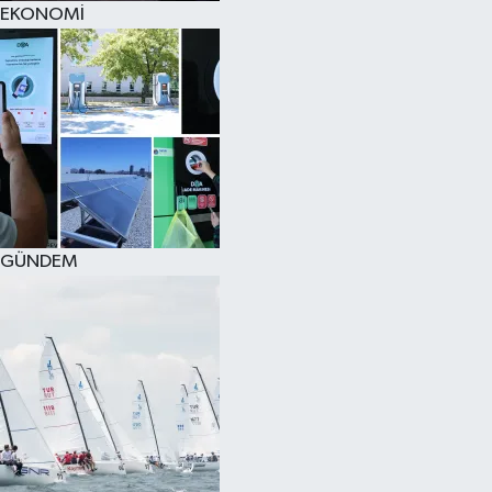
EKONOMİ
SPOR
KÜLTÜR SANAT
FRAGMANLAR
GÜNDEM