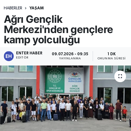
HABERLER
YAŞAM
Ağrı Gençlik
Merkezi'nden gençlere
kamp yolculuğu
ENTER HABER
09.07.2026 - 09:35
1 DK
EDITÖR
YAYINLANMA
OKUNMA SÜRESI