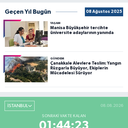
Geçen Yıl Bugün
08 Ağustos 2025
YAŞAM
Manisa Büyükşehir tercihte
üniversite adaylarının yanında
GÜNDEM
Çanakkale Alevlere Teslim: Yangın
Rüzgarla Büyüyor, Ekiplerin
Mücadelesi Sürüyor
İSTANBUL
08.08.2026
SONRAKI VAKTE KALAN
01:44:22