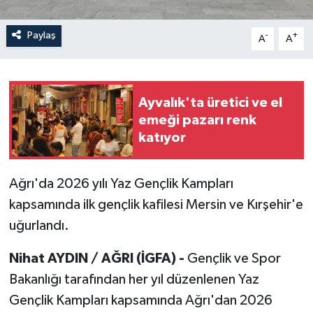
Paylaş
-
+
A
A
Ayvalık'ta üretici ve el
emeği pazarı renk
katıyor
Ağrı'da 2026 yılı Yaz Gençlik Kampları
kapsamında ilk gençlik kafilesi Mersin ve Kırşehir'e
uğurlandı.
Nihat AYDIN / AĞRI (İGFA) -
Gençlik ve Spor
Bakanlığı tarafından her yıl düzenlenen Yaz
Gençlik Kampları kapsamında Ağrı'dan 2026