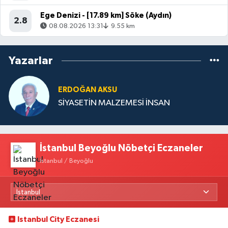
Ege Denizi - [17.89 km] Söke (Aydın)
2.8
08.08.2026 13:31
9.55 km
Yazarlar
ERDOĞAN AKSU
SİYASETİN MALZEMESİ İNSAN
İstanbul Beyoğlu Nöbetçi Eczaneler
İstanbul / Beyoğlu
Istanbul City Eczanesi