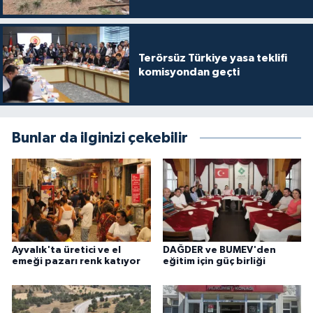
Terörsüz Türkiye yasa teklifi
komisyondan geçti
Bunlar da ilginizi çekebilir
Ayvalık'ta üretici ve el
DAĞDER ve BUMEV'den
emeği pazarı renk katıyor
eğitim için güç birliği