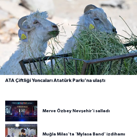
ATA Çiftliği Yoncaları Atatürk Parkı'na ulaştı
Merve Özbey Nevşehir'i salladı
Muğla Milas'ta 'Mylasa Band' izdihamı