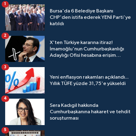
1
Bursa'da 6 Belediye Başkanı
CHP'den istifa ederek YENİ Parti'ye
katıldı
2
X'ten Türkiye kararına itiraz!
İmamoğlu'nun Cumhurbaşkanlığı
Adaylığı Ofisi hesabına erişim
engeli mahkemeye taşındı
3
Yeni enflasyon rakamları açıklandı...
Yıllık TÜFE yüzde 31,75'e yükseldi
4
Sera Kadıgil hakkında
Cumhurbaşkanına hakaret ve tehdit
soruşturması
5