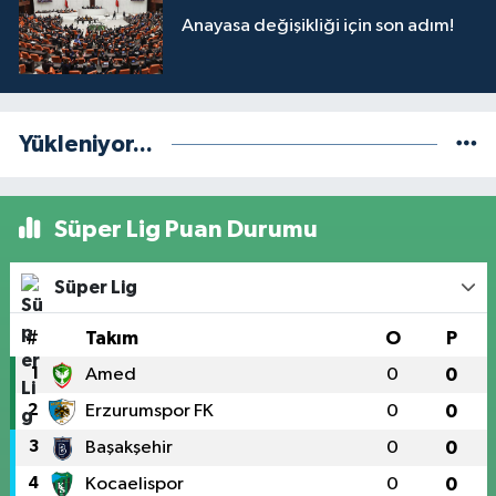
Anayasa değişikliği için son adım!
Yükleniyor...
Süper Lig Puan Durumu
Süper Lig
#
Takım
O
P
1
Amed
0
0
2
Erzurumspor FK
0
0
3
Başakşehir
0
0
4
Kocaelispor
0
0