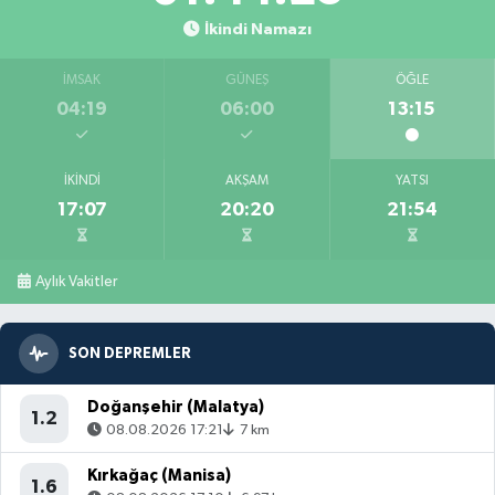
İkindi Namazı
İMSAK
GÜNEŞ
ÖĞLE
04:19
06:00
13:15
İKINDI
AKŞAM
YATSI
17:07
20:20
21:54
Aylık Vakitler
SON DEPREMLER
Doğanşehir (Malatya)
1.2
08.08.2026 17:21
7 km
Kırkağaç (Manisa)
1.6