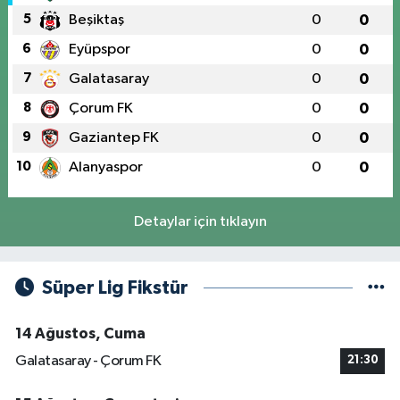
5
Beşiktaş
0
0
6
Eyüpspor
0
0
7
Galatasaray
0
0
8
Çorum FK
0
0
9
Gaziantep FK
0
0
10
Alanyaspor
0
0
Detaylar için tıklayın
Süper Lig Fikstür
14 Ağustos, Cuma
Galatasaray - Çorum FK
21:30