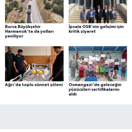
Bursa Büyükşehir
İpsala OSB'nin gelişimi için
Harmancık'ta da yolları
kritik ziyaret
yeniliyor
Ağrı'da toplu sünnet şöleni
Osmangazi'de geleceğin
yüzücüleri sertifikalarını
aldı