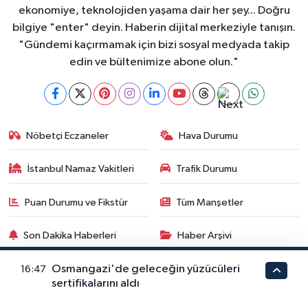
ekonomiye, teknolojiden yaşama dair her şey... Doğru
bilgiye "enter" deyin. Haberin dijital merkeziyle tanışın.
"Gündemi kaçırmamak için bizi sosyal medyada takip
edin ve bültenimize abone olun."
Nöbetçi Eczaneler
Hava Durumu
İstanbul Namaz Vakitleri
Trafik Durumu
Puan Durumu ve Fikstür
Tüm Manşetler
Son Dakika Haberleri
Haber Arşivi
Osmangazi'de geleceğin yüzücüleri
16:47
sertifikalarını aldı
GÜNDEM
DÜNYA
YAŞAM
MAGAZİN
SİYASET