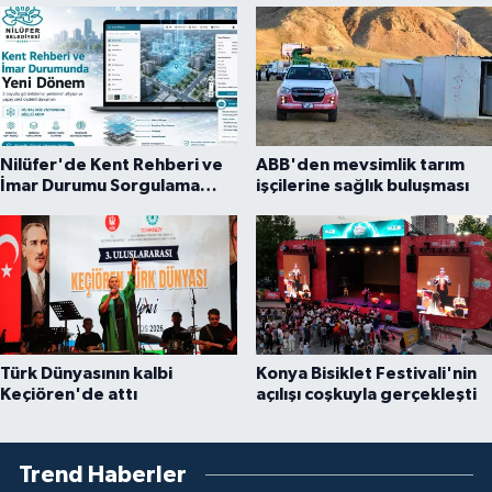
Nilüfer'de Kent Rehberi ve
ABB'den mevsimlik tarım
İmar Durumu Sorgulama
işçilerine sağlık buluşması
yenilendi
Türk Dünyasının kalbi
Konya Bisiklet Festivali'nin
Keçiören'de attı
açılışı coşkuyla gerçekleşti
Trend Haberler