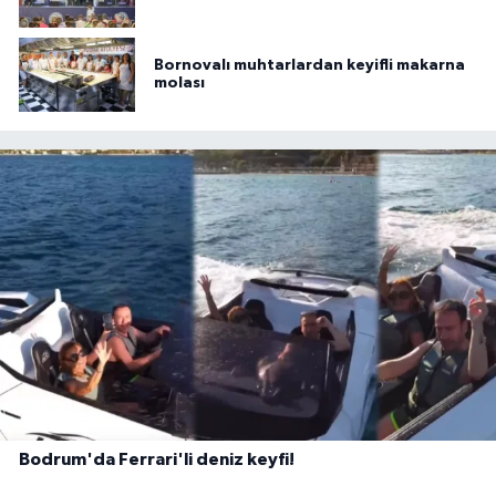
Bornovalı muhtarlardan keyifli makarna
molası
Bodrum'da Ferrari'li deniz keyfi!