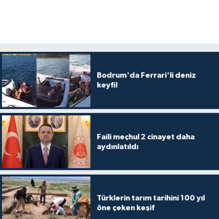
Bodrum'da Ferrari'li deniz
keyfi!
Faili meçhul 2 cinayet daha
aydınlatıldı
Türklerin tarım tarihini 100 yıl
öne çeken keşif