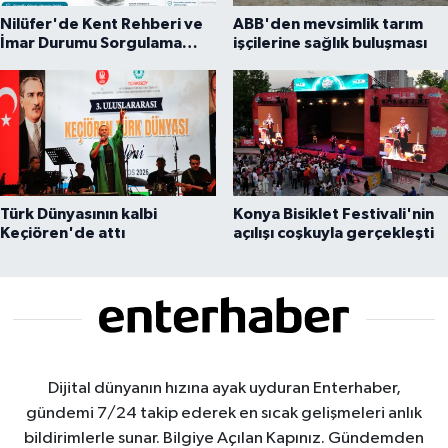
Nilüfer'de Kent Rehberi ve
ABB'den mevsimlik tarım
İmar Durumu Sorgulama
işçilerine sağlık buluşması
yenilendi
Türk Dünyasının kalbi
Konya Bisiklet Festivali'nin
Keçiören'de attı
açılışı coşkuyla gerçekleşti
Dijital dünyanın hızına ayak uyduran Enterhaber,
gündemi 7/24 takip ederek en sıcak gelişmeleri anlık
bildirimlerle sunar. Bilgiye Açılan Kapınız. Gündemden