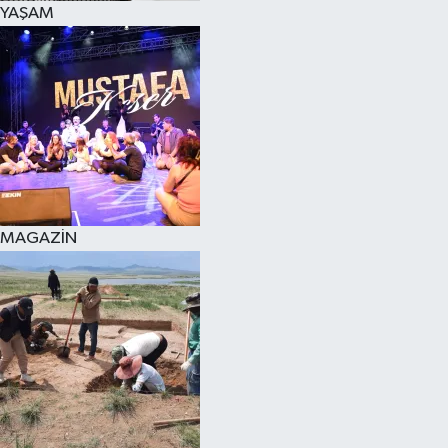
YAŞAM
SPOR
KÜLTÜR SANAT
FRAGMANLAR
MAGAZİN