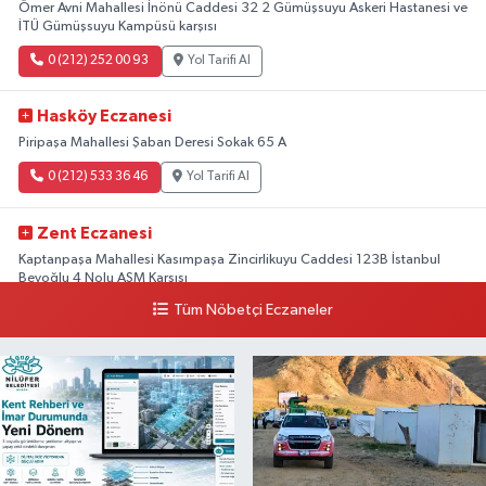
Ömer Avni Mahallesi İnönü Caddesi 32 2 Gümüşsuyu Askeri Hastanesi ve
İTÜ Gümüşsuyu Kampüsü karşısı
0 (212) 252 00 93
Yol Tarifi Al
Hasköy Eczanesi
Piripaşa Mahallesi Şaban Deresi Sokak 65 A
0 (212) 533 36 46
Yol Tarifi Al
Zent Eczanesi
Kaptanpaşa Mahallesi Kasımpaşa Zincirlikuyu Caddesi 123B İstanbul
Beyoğlu 4 Nolu ASM Karşısı
Tüm Nöbetçi Eczaneler
0 (212) 297 96 92
Yol Tarifi Al