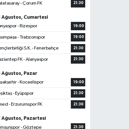
latasaray - Çorum FK
21:30
5 Ağustos, Cumartesi
nyaspor - Rizespor
19:00
sımpaşa - Trabzonspor
19:00
nçlerbirliği S.K. - Fenerbahçe
21:30
ziantep FK - Alanyaspor
21:30
6 Ağustos, Pazar
şakşehir - Kocaelispor
19:00
şiktaş - Eyüpspor
21:30
ed - Erzurumspor FK
21:30
7 Ağustos, Pazartesi
msunspor - Göztepe
21:30