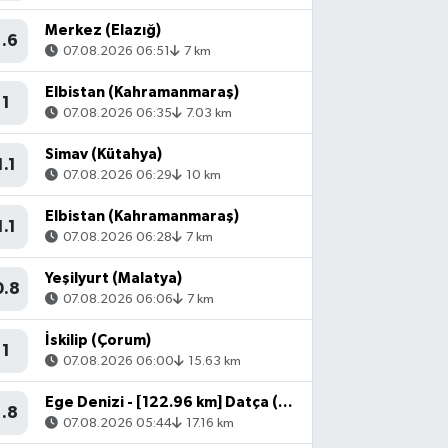
Merkez (Elazığ)
1.6
07.08.2026 06:51
7 km
Elbistan (Kahramanmaraş)
1
07.08.2026 06:35
7.03 km
Simav (Kütahya)
1.1
07.08.2026 06:29
10 km
Elbistan (Kahramanmaraş)
1.1
07.08.2026 06:28
7 km
Yeşilyurt (Malatya)
0.8
07.08.2026 06:06
7 km
İskilip (Çorum)
1
07.08.2026 06:00
15.63 km
Ege Denizi - [122.96 km] Datça (Muğla)
1.8
07.08.2026 05:44
17.16 km