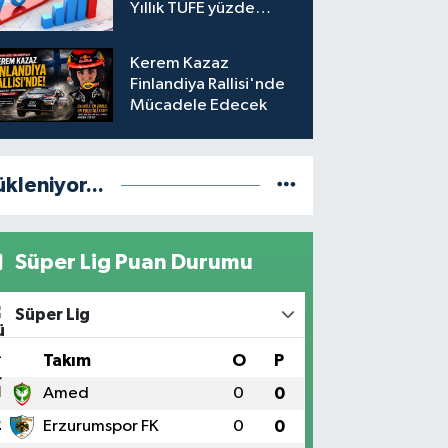
Yıllık TÜFE yüzde
31,75'e yükseldi
Kerem Kazaz
Finlandiya Rallisi'nde
Mücadele Edecek
ükleniyor...
Süper Lig Puan Durumu
Süper Lig
#
Takım
O
P
1
Amed
0
0
2
Erzurumspor FK
0
0