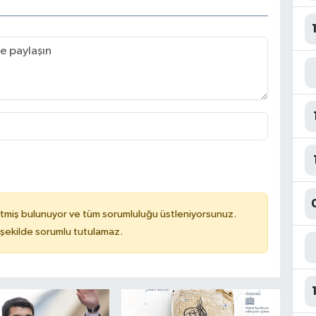
tmiş bulunuyor ve tüm sorumluluğu üstleniyorsunuz.
 şekilde sorumlu tutulamaz.