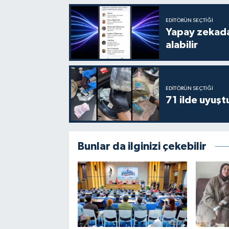
EDITÖRÜN SEÇTIĞI
Yapay zekada
alabilir
EDITÖRÜN SEÇTIĞI
71 ilde uyuş
Bunlar da ilginizi çekebilir