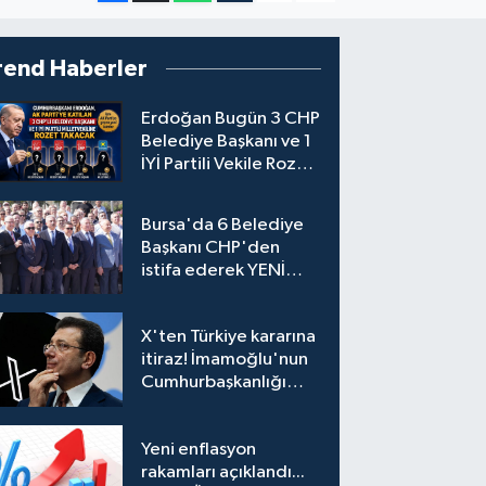
rend Haberler
Erdoğan Bugün 3 CHP
Belediye Başkanı ve 1
İYİ Partili Vekile Rozet
Takacak
Bursa'da 6 Belediye
Başkanı CHP'den
istifa ederek YENİ
Parti'ye katıldı
X'ten Türkiye kararına
itiraz! İmamoğlu'nun
Cumhurbaşkanlığı
Adaylığı Ofisi
hesabına erişim
Yeni enflasyon
engeli mahkemeye
rakamları açıklandı...
taşındı