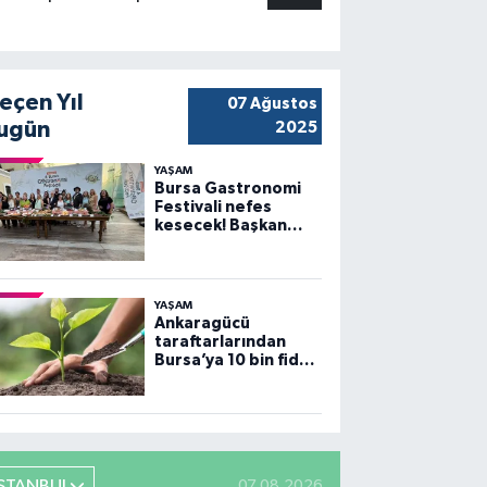
eçen Yıl
07 Ağustos
ugün
2025
YAŞAM
Bursa Gastronomi
Festivali nefes
kesecek! Başkan
Bozbey’den
heyecanlandıran
açıklama
YAŞAM
Ankaragücü
taraftarlarından
Bursa’ya 10 bin fidan
desteği
İSTANBUL
07.08.2026