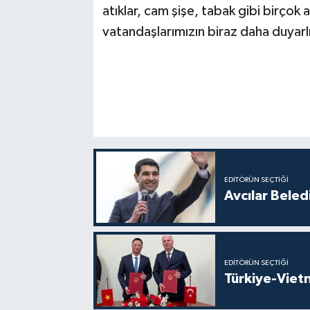
atıklar, cam şişe, tabak gibi birçok a
vatandaşlarımızın biraz daha duyarl
EDITÖRÜN SEÇTIĞI
Avcılar Beled
EDITÖRÜN SEÇTIĞI
Türkiye-Vietn