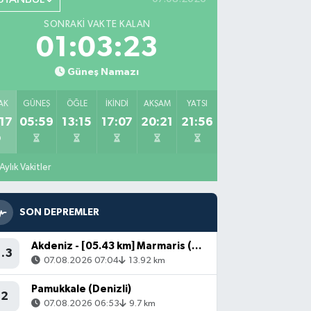
SONRAKI VAKTE KALAN
01:03:22
Güneş Namazı
AK
GÜNEŞ
ÖĞLE
İKINDI
AKŞAM
YATSI
17
05:59
13:15
17:07
20:21
21:56
Aylık Vakitler
SON DEPREMLER
Akdeniz - [05.43 km] Marmaris (Muğla)
1.3
07.08.2026 07:04
13.92 km
Pamukkale (Denizli)
2
07.08.2026 06:53
9.7 km