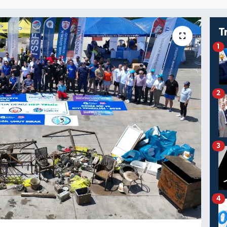
T
1
2
3
4