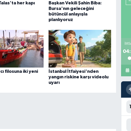
Talas'ta her kapı
Başkan Vekili Şahin Biba:
Bursa'nın geleceğini
bütüncül anlayışla
planlıyoruz
İMS
04:
cı filosuna iki yeni
İstanbul İtfaiyesi'nden
yangın riskine karşı videolu
uyarı