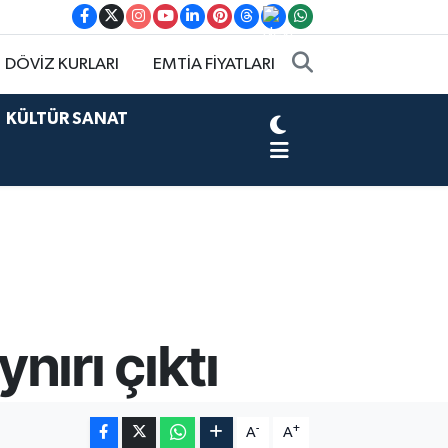
DÖVİZ KURLARI
EMTİA FİYATLARI
KÜLTÜR SANAT
ırı çıktı
-
+
A
A