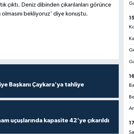
Ga
tık çıktı. Deniz dibinden çıkarılanları görünce
ı olmasını bekliyoruz' diye konuştu.
1
Ko
Ka
Ge
Ga
1
iye Başkanı Çaykara'ya tahliye
Ba
Be
Am
am uçuşlarında kapasite 42'ye çıkarıldı
1
Sa