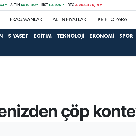
63
6510.40
13.799
3.064.480,14
ALTIN
BİST
BTC
FRAGMANLAR
ALTIN FİYATLARI
KRİPTO PARA
N
SİYASET
EĞİTİM
TEKNOLOJİ
EKONOMİ
SPOR
enizden çöp konteyn