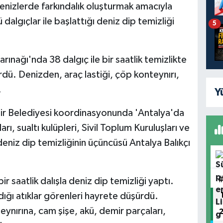
enizlerde farkındalık oluşturmak amacıyla
lü dalgıçlar ile başlattığı deniz dip temizliği
5
arınağı'nda 38 dalgıç ile bir saatlik temizlikte
rdü. Denizden, araç lastiği, çöp konteynırı,
.
Y
ehir Belediyesi koordinasyonunda 'Antalya'da
rı, sualtı kulüpleri, Sivil Toplum Kuruluşları ve
deniz dip temizliğinin üçüncüsü Antalya Balıkçı
 saatlik dalışla deniz dip temizliği yaptı.
dığı atıklar görenleri hayrete düşürdü.
eynırına, cam şişe, akü, demir parçaları,