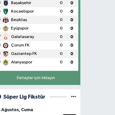
3
Başakşehir
0
0
4
Kocaelispor
0
0
5
Beşiktaş
0
0
6
Eyüpspor
0
0
7
Galatasaray
0
0
8
Çorum FK
0
0
9
Gaziantep FK
0
0
0
Alanyaspor
0
0
Detaylar için tıklayın
Süper Lig Fikstür
4 Ağustos, Cuma