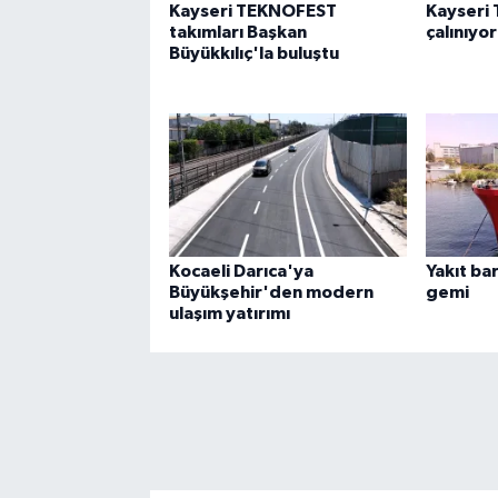
Kayseri TEKNOFEST
Kayseri 
takımları Başkan
çalınıyor
Büyükkılıç'la buluştu
Kocaeli Darıca'ya
Yakıt bar
Büyükşehir'den modern
gemi
ulaşım yatırımı