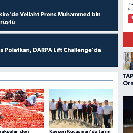
To
İs
kke'de Veliaht Prens Muhammed bin
örüştü
Pi
Ar
s Polatkan, DARPA Lift Challenge'da
TAP
Orm
kor
üre
gü
kor
yükşehir'den
Kayseri Kocasinan'da tarım