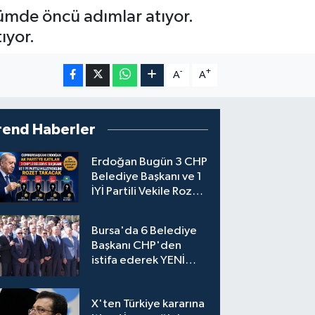
ümde öncü adımlar atıyor.
ıyor.
-
+
A
A
rend Haberler
Erdoğan Bugün 3 CHP
Belediye Başkanı ve 1
İYİ Partili Vekile Rozet
Takacak
Bursa'da 6 Belediye
Başkanı CHP'den
istifa ederek YENİ
Parti'ye katıldı
X'ten Türkiye kararına