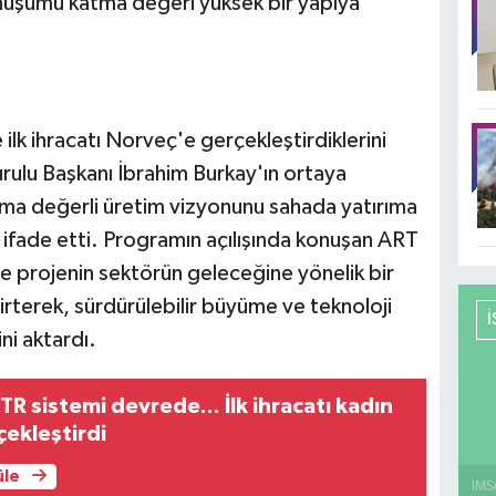
önüşümü katma değeri yüksek bir yapıya
 ilk ihracatı Norveç'e gerçekleştirdiklerini
ulu Başkanı İbrahim Burkay'ın ortaya
tma değerli üretim vizyonunu sahada yatırıma
ifade etti. Programın açılışında konuşan ART
e projenin sektörün geleceğine yönelik bir
lirterek, sürdürülebilir büyüme ve teknoloji
ni aktardı.
TR sistemi devrede... İlk ihracatı kadın
çekleştirdi
üle
İMS