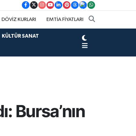
DÖVİZ KURLARI
EMTİA FİYATLARI
KÜLTÜR SANAT
ı: Bursa’nın