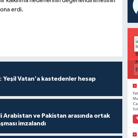
ilir kalkınma hedeflerinin değerlendirilmesinin
ona erdi.
: Yeşil Vatan'a kastedenler hesap
Ya
Mu
Ca
So
i Arabistan ve Pakistan arasında ortak
şması imzalandı