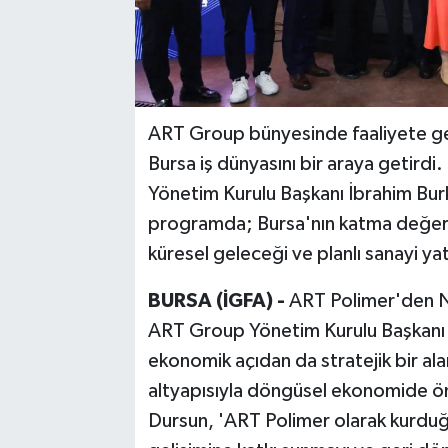
ART Group bünyesinde faaliyete ge
Bursa iş dünyasını bir araya getird
Yönetim Kurulu Başkanı İbrahim Burka
programda; Bursa'nın katma değerl
küresel geleceği ve planlı sanayi yatı
BURSA (İGFA) -
ART Polimer'den N
ART Group Yönetim Kurulu Başkanı
ekonomik açıdan da stratejik bir ala
altyapısıyla döngüsel ekonomide önc
Dursun, 'ART Polimer olarak kurdu