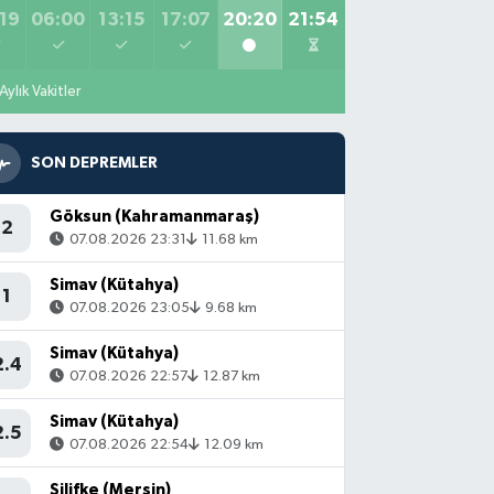
19
06:00
13:15
17:07
20:20
21:54
Aylık Vakitler
SON DEPREMLER
Göksun (Kahramanmaraş)
2
07.08.2026 23:31
11.68 km
Simav (Kütahya)
1
07.08.2026 23:05
9.68 km
Simav (Kütahya)
2.4
07.08.2026 22:57
12.87 km
Simav (Kütahya)
2.5
07.08.2026 22:54
12.09 km
Silifke (Mersin)