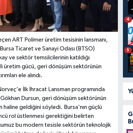
4
çen ART Polimer üretim tesisinin lansmanı,
i. Bursa Ticaret ve Sanayi Odası (BTSO)
5
y ve sektör temsilcilerinin katıldığı
i üretim gücü, geri dönüşüm sektörünün
rımları ele alındı.
orveç'e İlk İhracat Lansman programında
Y
 Gökhan Dursun, geri dönüşüm sektörünün
n haline geldiğini söyledi. Bursa'nın güçlü
G
ü rol üstlenmesi gerektiğini belirten
B
ğumuz bu modern tesisle sektörün teknolojik