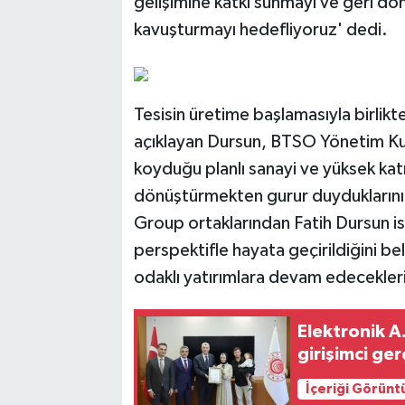
gelişimine katkı sunmayı ve geri d
kavuşturmayı hedefliyoruz' dedi.
Tesisin üretime başlamasıyla birlikte
açıklayan Dursun, BTSO Yönetim Kur
koyduğu planlı sanayi ve yüksek ka
dönüştürmekten gurur duyduklarını 
Group ortaklarından Fatih Dursun is
perspektifle hayata geçirildiğini be
odaklı yatırımlara devam edecekleri
Elektronik A.
girişimci ger
İçeriği Görünt