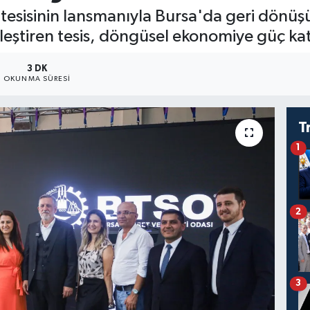
tesisinin lansmanıyla Bursa'da geri dönüş
kleştiren tesis, döngüsel ekonomiye güç kat
3 DK
OKUNMA SÜRESI
T
1
2
3