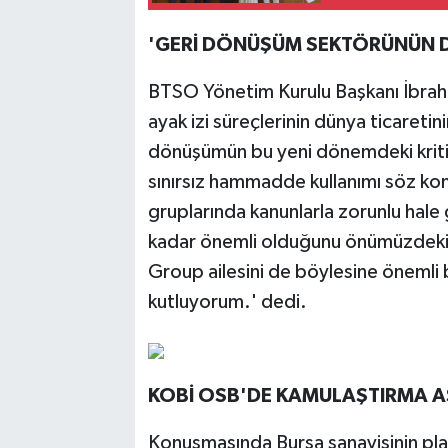
'GERİ DÖNÜŞÜM SEKTÖRÜNÜN 
BTSO Yönetim Kurulu Başkanı İbrah
ayak izi süreçlerinin dünya ticaretin
dönüşümün bu yeni dönemdeki kritik
sınırsız hammadde kullanımı söz ko
gruplarında kanunlarla zorunlu hale 
kadar önemli olduğunu önümüzdek
Group ailesini de böylesine önemli bi
kutluyorum.' dedi.
KOBİ OSB'DE KAMULAŞTIRMA A
Konuşmasında Bursa sanayisinin planlı