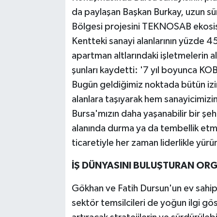
da paylaşan Başkan Burkay, uzun s
Bölgesi projesini TEKNOSAB ekosist
Kentteki sanayi alanlarının yüzde 45
apartman altlarındaki işletmelerin al
şunları kaydetti: '7 yıl boyunca KO
Bugün geldiğimiz noktada bütün izin
alanlara taşıyarak hem sanayicimi
Bursa'mızın daha yaşanabilir bir şeh
alanında durma ya da tembellik etme
ticaretiyle her zaman liderlikle yürü
İŞ DÜNYASINI BULUŞTURAN OR
Gökhan ve Fatih Dursun'un ev sahip
sektör temsilcileri de yoğun ilgi g