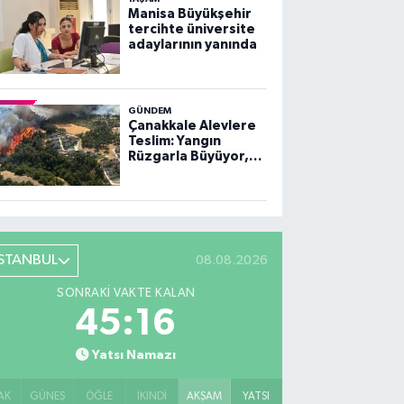
Manisa Büyükşehir
tercihte üniversite
adaylarının yanında
GÜNDEM
Çanakkale Alevlere
Teslim: Yangın
Rüzgarla Büyüyor,
Ekiplerin Mücadelesi
Sürüyor
İSTANBUL
08.08.2026
SONRAKI VAKTE KALAN
45:15
Yatsı Namazı
AK
GÜNEŞ
ÖĞLE
İKINDI
AKŞAM
YATSI