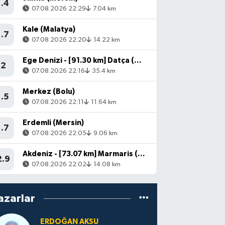
1.4
07.08.2026 22:29
7.04 km
Kale (Malatya)
1.7
07.08.2026 22:20
14.22 km
Ege Denizi - [91.30 km] Datça (Muğla)
2
07.08.2026 22:16
35.4 km
Merkez (Bolu)
1.5
07.08.2026 22:11
11.64 km
Erdemli (Mersin)
1.7
07.08.2026 22:05
9.06 km
Akdeniz - [73.07 km] Marmaris (Muğla)
2.9
07.08.2026 22:02
14.08 km
azarlar
ERDOĞAN AKSU