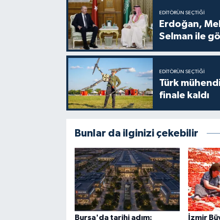
EDITÖRÜN SEÇTIĞI
Erdoğan, Me
Selman ile g
EDITÖRÜN SEÇTIĞI
Türk mühendi
finale kaldı
Bunlar da ilginizi çekebilir
Bursa'da tarihi adım:
İzmir Bü