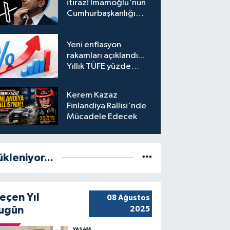
itiraz! İmamoğlu'nun
Cumhurbaşkanlığı
Adaylığı Ofisi
hesabına erişim
Yeni enflasyon
engeli mahkemeye
rakamları açıklandı...
taşındı
Yıllık TÜFE yüzde
31,75'e yükseldi
Kerem Kazaz
Finlandiya Rallisi'nde
Mücadele Edecek
ükleniyor...
eçen Yıl
08 Ağustos
ugün
2025
YAŞAM