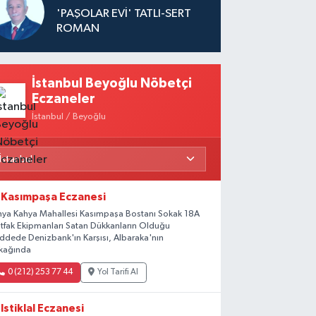
'PAŞOLAR EVİ' TATLI-SERT
ROMAN
İstanbul Beyoğlu Nöbetçi
Eczaneler
İstanbul / Beyoğlu
Kasımpaşa Eczanesi
hya Kahya Mahallesi Kasımpaşa Bostanı Sokak 18A
tfak Ekipmanları Satan Dükkanların Olduğu
ddede Denizbank'ın Karşısı, Albaraka'nın
kağında
0 (212) 253 77 44
Yol Tarifi Al
Istiklal Eczanesi