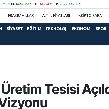
11
6648.99
13.773
3.109.542,71
ALTIN
BİST
BTC
FRAGMANLAR
ALTIN FİYATLARI
KRİPTO PARA
N
SİYASET
EĞİTİM
TEKNOLOJİ
EKONOMİ
SPOR
Üretim Tesisi Açıld
 Vizyonu