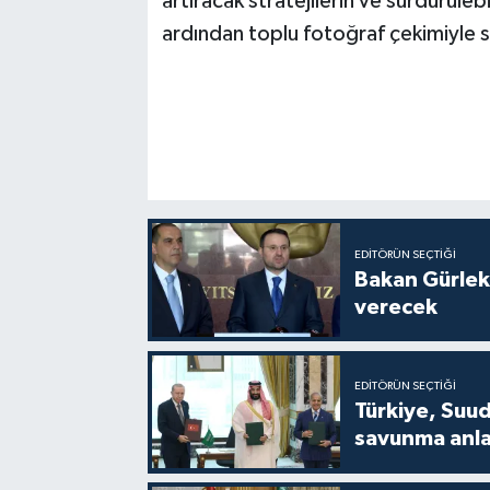
artıracak stratejilerin ve sürdürüleb
ardından toplu fotoğraf çekimiyle s
EDITÖRÜN SEÇTIĞI
Bakan Gürlek
verecek
EDITÖRÜN SEÇTIĞI
Türkiye, Suud
savunma anla