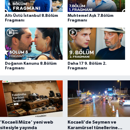
Altı Üstü İstanbul 8.Bölüm
Muhtemel Aşk 7.Bölüm
Fragmanı
Fragmanı
Doğanın Kanunu 8.Bölüm
Daha 17 9. Bölüm 2.
Fragmanı
Fragmanı
'Kocaeli Müze' yeni web
Kocaeli'de Seymen ve
sitesiyle yayında
Karamürsel tünellerine