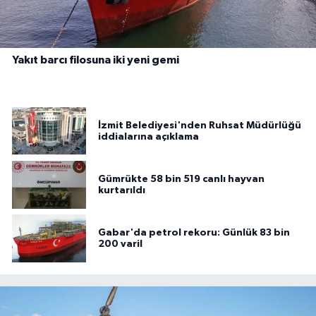
Yakıt barcı filosuna iki yeni gemi
İzmit Belediyesi'nden Ruhsat Müdürlüğü
iddialarına açıklama
Gümrükte 58 bin 519 canlı hayvan
kurtarıldı
Gabar'da petrol rekoru: Günlük 83 bin
200 varil