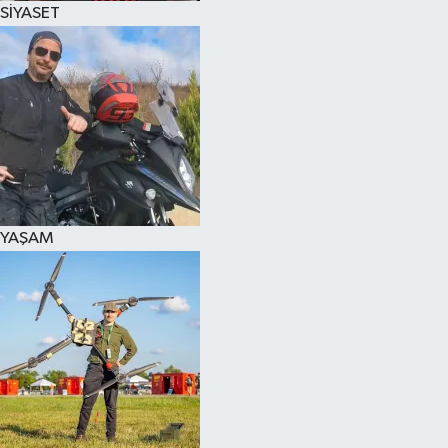
SİYASET
SPOR
KÜLTÜR SANAT
FRAGMANLAR
YAŞAM