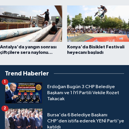
konfor dokunuşu
Antalya'da yangın sonrası
Konya'da Bisiklet Festivali
çiftçilere sera naylonu
heyecanı başladı
desteği
Trend Haberler
1
Erdoğan Bugün 3 CHP Belediye
Başkanı ve 1 İYİ Partili Vekile Rozet
Takacak
2
Bursa'da 6 Belediye Başkanı
CHP'den istifa ederek YENİ Parti'ye
katıldı