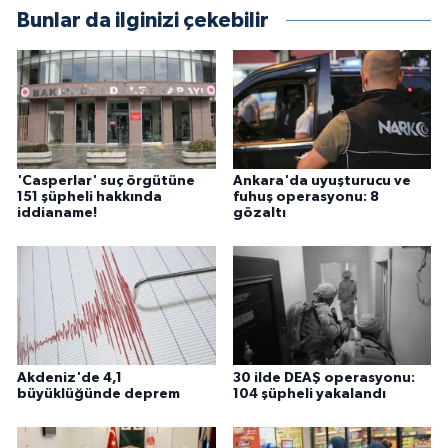
Bunlar da ilginizi çekebilir
'Casperlar' suç örgütüne
Ankara'da uyuşturucu ve
151 şüpheli hakkında
fuhuş operasyonu: 8
iddianame!
gözaltı
Akdeniz'de 4,1
30 ilde DEAŞ operasyonu:
büyüklüğünde deprem
104 şüpheli yakalandı