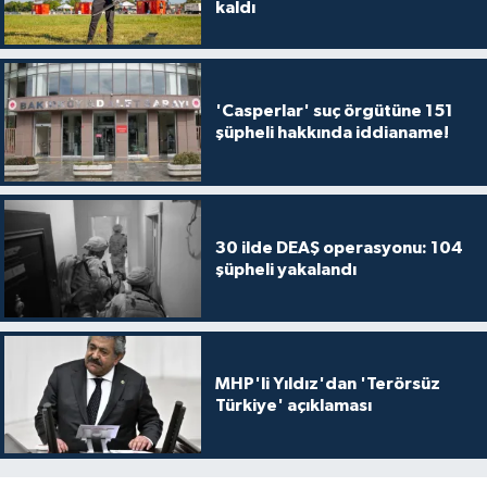
kaldı
'Casperlar' suç örgütüne 151
şüpheli hakkında iddianame!
30 ilde DEAŞ operasyonu: 104
şüpheli yakalandı
MHP'li Yıldız'dan 'Terörsüz
Türkiye' açıklaması