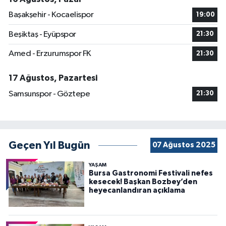
Başakşehir - Kocaelispor
19:00
Beşiktaş - Eyüpspor
21:30
Amed - Erzurumspor FK
21:30
17 Ağustos, Pazartesi
Samsunspor - Göztepe
21:30
Geçen Yıl Bugün
07 Ağustos 2025
YAŞAM
Bursa Gastronomi Festivali nefes
kesecek! Başkan Bozbey’den
heyecanlandıran açıklama