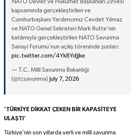
NATO Devlet ve Hükûmet Başkanları Zirvesi
kapsamında gerçekleştirilen ve
Cumhurbaşkanı Yardımcımız Cevdet Yılmaz
ve NATO Genel Sekreteri Mark Rutte'nin
katılımıyla gerçekleştirilen NATO Savunma
Sanayi Forumu'nun açılış töreninde şunları:
pic.twitter.com/4Yk8YdJjke
— T.C. Millî Savunma Bakanlığı
(@tcsavunma)
July 7, 2026
'TÜRKİYE DİKKAT ÇEKEN BİR KAPASİTEYE
ULAŞTI'
Türkiye'nin son yıllarda yerli ve millî savunma