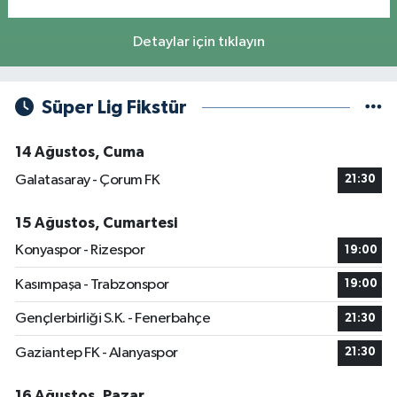
Detaylar için tıklayın
Süper Lig Fikstür
14 Ağustos, Cuma
Galatasaray - Çorum FK
21:30
15 Ağustos, Cumartesi
Konyaspor - Rizespor
19:00
Kasımpaşa - Trabzonspor
19:00
Gençlerbirliği S.K. - Fenerbahçe
21:30
Gaziantep FK - Alanyaspor
21:30
16 Ağustos, Pazar