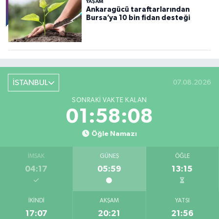
YAŞAM
Ankaragücü taraftarlarından
Bursa’ya 10 bin fidan desteği
İSTANBUL
07.08.2026
SONRAKI VAKTE KALAN
01:58:06
Öğle Namazı
İMSAK
GÜNEŞ
ÖĞLE
04:17
05:59
13:15
İKINDI
AKŞAM
YATSI
17:07
20:21
21:56