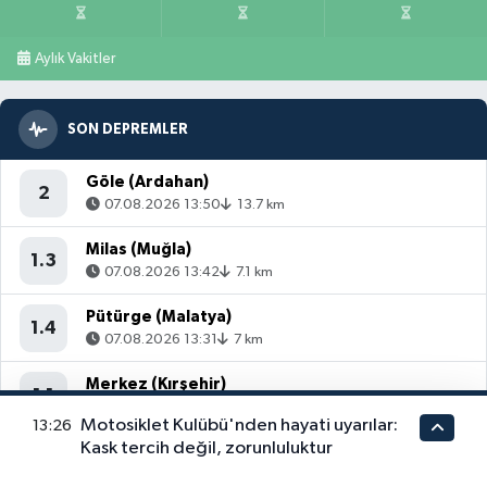
Aylık Vakitler
SON DEPREMLER
Göle (Ardahan)
2
07.08.2026 13:50
13.7 km
Milas (Muğla)
1.3
07.08.2026 13:42
7.1 km
Pütürge (Malatya)
1.4
07.08.2026 13:31
7 km
Merkez (Kırşehir)
1.1
07.08.2026 13:18
6.81 km
Motosiklet Kulübü'nden hayati uyarılar:
13:26
Kask tercih değil, zorunluluktur
Soma (Manisa)
1.2
07.08.2026 13:17
7.09 km