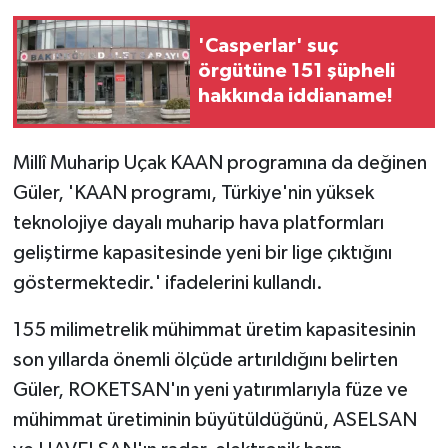
'Casperlar' suç
örgütüne 151 şüpheli
hakkında iddianame!
Millî Muharip Uçak KAAN programına da değinen
Güler, 'KAAN programı, Türkiye'nin yüksek
teknolojiye dayalı muharip hava platformları
geliştirme kapasitesinde yeni bir lige çıktığını
göstermektedir.' ifadelerini kullandı.
155 milimetrelik mühimmat üretim kapasitesinin
son yıllarda önemli ölçüde artırıldığını belirten
Güler, ROKETSAN'ın yeni yatırımlarıyla füze ve
mühimmat üretiminin büyütüldüğünü, ASELSAN