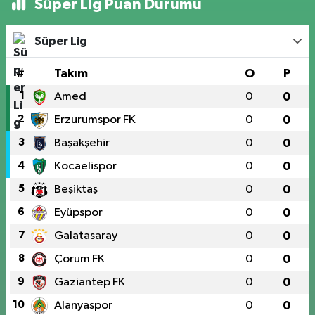
Süper Lig Puan Durumu
Süper Lig
#
Takım
O
P
1
Amed
0
0
2
Erzurumspor FK
0
0
3
Başakşehir
0
0
4
Kocaelispor
0
0
5
Beşiktaş
0
0
6
Eyüpspor
0
0
7
Galatasaray
0
0
8
Çorum FK
0
0
9
Gaziantep FK
0
0
10
Alanyaspor
0
0