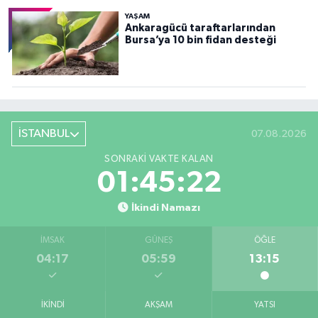
YAŞAM
Ankaragücü taraftarlarından
Bursa’ya 10 bin fidan desteği
İSTANBUL
07.08.2026
SONRAKI VAKTE KALAN
01:45:20
İkindi Namazı
İMSAK
GÜNEŞ
ÖĞLE
04:17
05:59
13:15
İKINDI
AKŞAM
YATSI