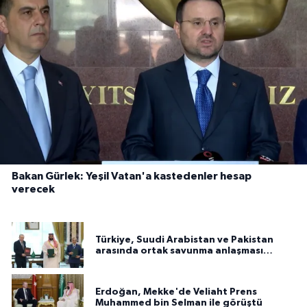
Bakan Gürlek: Yeşil Vatan'a kastedenler hesap
verecek
Türkiye, Suudi Arabistan ve Pakistan
arasında ortak savunma anlaşması
imzalandı
Erdoğan, Mekke'de Veliaht Prens
Muhammed bin Selman ile görüştü