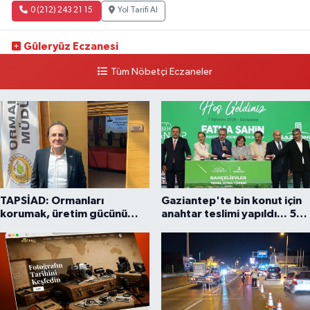
0 (212) 243 21 15
Yol Tarifi Al
Güleryüz Eczanesi
Piripaşa Mahallesi Şaban Deresi Sokak 7 D Koç Müzesi Arkası-
Tüm Nöbetçi Eczaneler
kalaycıbahçe Meydana Doğru
0 (212) 369 95 85
Yol Tarifi Al
TAPSİAD: Ormanları
Gaziantep'te bin konut için
korumak, üretim gücünü
anahtar teslimi yapıldı... 5
korumaktır
bin konutluk projeye temel