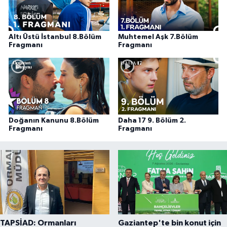
Altı Üstü İstanbul 8.Bölüm
Muhtemel Aşk 7.Bölüm
Fragmanı
Fragmanı
Doğanın Kanunu 8.Bölüm
Daha 17 9. Bölüm 2.
Fragmanı
Fragmanı
TAPSİAD: Ormanları
Gaziantep'te bin konut için