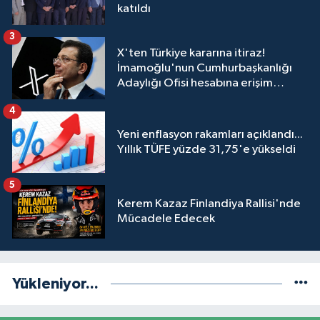
katıldı
3
X'ten Türkiye kararına itiraz!
İmamoğlu'nun Cumhurbaşkanlığı
Adaylığı Ofisi hesabına erişim
engeli mahkemeye taşındı
4
Yeni enflasyon rakamları açıklandı...
Yıllık TÜFE yüzde 31,75'e yükseldi
5
Kerem Kazaz Finlandiya Rallisi'nde
Mücadele Edecek
Yükleniyor...