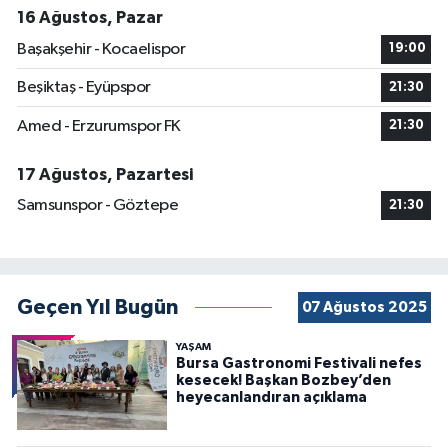
16 Ağustos, Pazar
Başakşehir - Kocaelispor
19:00
Beşiktaş - Eyüpspor
21:30
Amed - Erzurumspor FK
21:30
17 Ağustos, Pazartesi
Samsunspor - Göztepe
21:30
Geçen Yıl Bugün
07 Ağustos 2025
YAŞAM
Bursa Gastronomi Festivali nefes
kesecek! Başkan Bozbey’den
heyecanlandıran açıklama