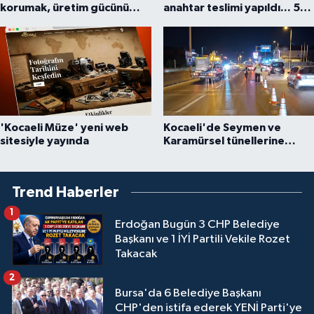
korumak, üretim gücünü
anahtar teslimi yapıldı... 5
korumaktır
bin konutluk projeye temel
'Kocaeli Müze' yeni web
Kocaeli'de Seymen ve
sitesiyle yayında
Karamürsel tünellerine
konfor dokunuşu
Trend Haberler
1
Erdoğan Bugün 3 CHP Belediye
Başkanı ve 1 İYİ Partili Vekile Rozet
Takacak
2
Bursa'da 6 Belediye Başkanı
CHP'den istifa ederek YENİ Parti'ye