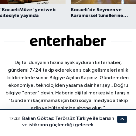
'Kocaeli Müze' yeni web
Kocaeli'de Seymen ve
sitesiyle yayında
Karamürsel tünellerine
konfor dokunuşu
Dijital dünyanın hızına ayak uyduran Enterhaber,
gündemi 7/24 takip ederek en sıcak gelişmeleri anlık
bildirimlerle sunar. Bilgiye Açılan Kapınız. Gündemden
ekonomiye, teknolojiden yaşama dair her şey... Doğru
bilgiye "enter" deyin. Haberin dijital merkeziyle tanışın.
"Gündemi kaçırmamak için bizi sosyal medyada takip
edin ve bültenimize abone olun."
Bakan Göktaş: Terörsüz Türkiye ile barışın
17:33
ve istikrarın güçlendiği gelecek
hedefliyoruz