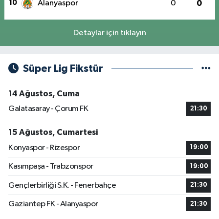
10
Alanyaspor
0
0
Detaylar için tıklayın
Süper Lig Fikstür
14 Ağustos, Cuma
Galatasaray - Çorum FK
21:30
15 Ağustos, Cumartesi
Konyaspor - Rizespor
19:00
Kasımpaşa - Trabzonspor
19:00
Gençlerbirliği S.K. - Fenerbahçe
21:30
Gaziantep FK - Alanyaspor
21:30