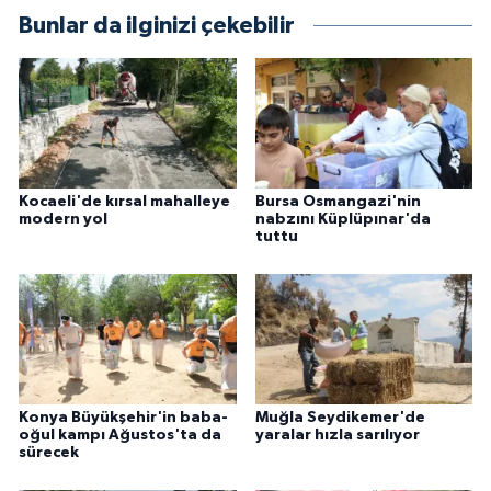
Bunlar da ilginizi çekebilir
Kocaeli'de kırsal mahalleye
Bursa Osmangazi'nin
modern yol
nabzını Küplüpınar'da
tuttu
Konya Büyükşehir'in baba-
Muğla Seydikemer'de
oğul kampı Ağustos'ta da
yaralar hızla sarılıyor
sürecek