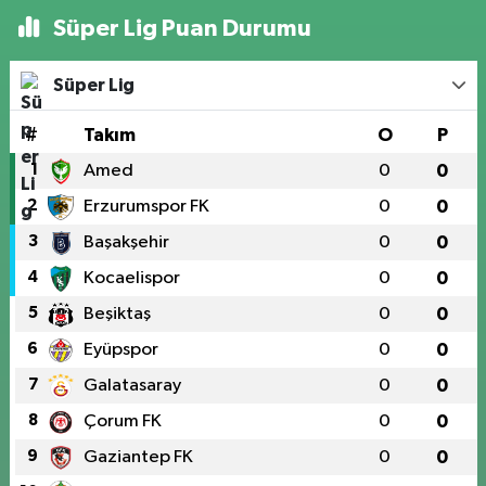
Süper Lig Puan Durumu
Süper Lig
#
Takım
O
P
1
Amed
0
0
2
Erzurumspor FK
0
0
3
Başakşehir
0
0
4
Kocaelispor
0
0
5
Beşiktaş
0
0
6
Eyüpspor
0
0
7
Galatasaray
0
0
8
Çorum FK
0
0
9
Gaziantep FK
0
0