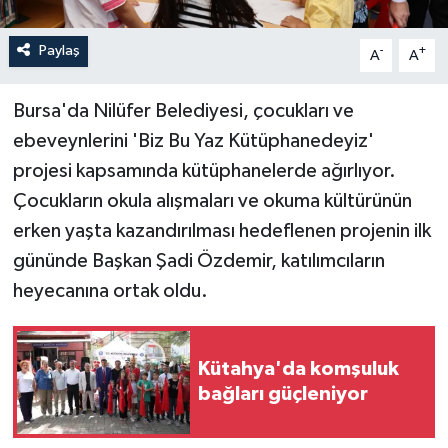
Paylaş
-
+
A
A
Bursa'da Nilüfer Belediyesi, çocukları ve
ebeveynlerini 'Biz Bu Yaz Kütüphanedeyiz'
projesi kapsamında kütüphanelerde ağırlıyor.
Çocukların okula alışmaları ve okuma kültürünün
erken yaşta kazandırılması hedeflenen projenin ilk
gününde Başkan Şadi Özdemir, katılımcıların
heyecanına ortak oldu.
Kütahya'da komşuluk
bağları güçleniyor