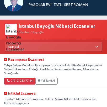
'PAŞOLAR EVİ' TATLI-SERT ROMAN
İstanbul Beyoğlu Nöbetçi Eczaneler
İstanbul / Beyoğlu
Kasımpaşa Eczanesi
Yahya Kahya Mahallesi Kasımpaşa Bostanı Sokak 18A Mutfak Ekipmanları
Satan Dükkanların Olduğu Caddede Denizbank'ın Karşısı, Albaraka'nın
Sokağında
0 (212) 253 77 44
Yol Tarifi Al
Istiklal Eczanesi
Tomtom Mahallesi Kumbaracı Yokuşu Sokak 68B İstiklal Caddesi Rus
Konsolosluğu yanı