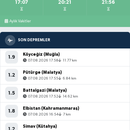
17:07
20:21
21:56
Aylık Vakitler
SON DEPREMLER
Köyceğiz (Muğla)
1.9
07.08.2026 17:58
11.77 km
Pütürge (Malatya)
1.2
07.08.2026 17:55
6.84 km
Battalgazi (Malatya)
1.5
07.08.2026 17:52
14.62 km
Elbistan (Kahramanmaraş)
1.8
07.08.2026 16:54
7 km
Simav (Kütahya)
1.2