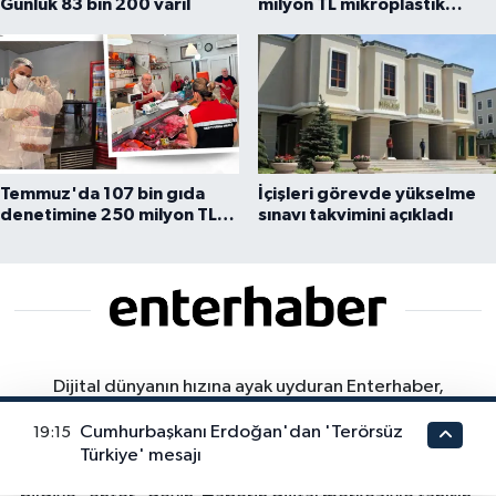
Günlük 83 bin 200 varil
milyon TL mikroplastik
cezası
Temmuz'da 107 bin gıda
İçişleri görevde yükselme
denetimine 250 milyon TL
sınavı takvimini açıkladı
ceza kesildi
Dijital dünyanın hızına ayak uyduran Enterhaber,
gündemi 7/24 takip ederek en sıcak gelişmeleri anlık
Cumhurbaşkanı Erdoğan'dan 'Terörsüz
19:15
bildirimlerle sunar. Bilgiye Açılan Kapınız. Gündemden
Türkiye' mesajı
ekonomiye, teknolojiden yaşama dair her şey... Doğru