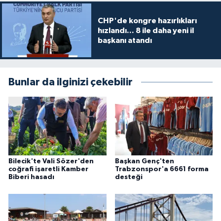
CHP'de kongre hazırlıkları
hızlandı... 8 ile daha yeni il
başkanı atandı
Bunlar da ilginizi çekebilir
Bilecik'te Vali Sözer'den
Başkan Genç'ten
coğrafi işaretli Kamber
Trabzonspor'a 6661 forma
Biberi hasadı
desteği