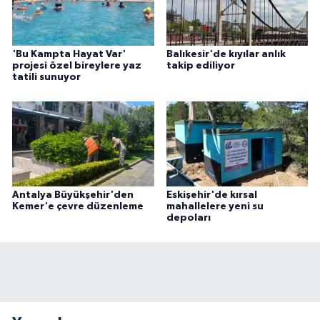
'Bu Kampta Hayat Var'
Balıkesir'de kıyılar anlık
projesi özel bireylere yaz
takip ediliyor
tatili sunuyor
Antalya Büyükşehir'den
Eskişehir'de kırsal
Kemer'e çevre düzenleme
mahallelere yeni su
depoları