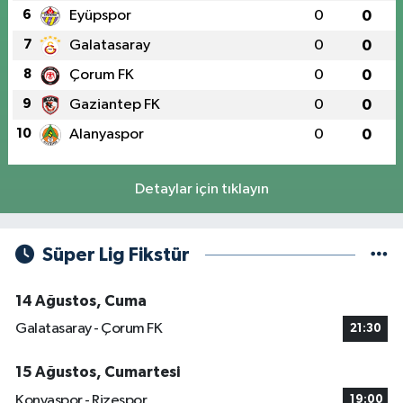
6
Eyüpspor
0
0
7
Galatasaray
0
0
8
Çorum FK
0
0
9
Gaziantep FK
0
0
10
Alanyaspor
0
0
Detaylar için tıklayın
Süper Lig Fikstür
14 Ağustos, Cuma
Galatasaray - Çorum FK
21:30
15 Ağustos, Cumartesi
Konyaspor - Rizespor
19:00