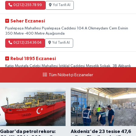
0 (212) 255 78 99
Yol Tarifi Al
Seher Eczanesi
Piyalepaşa Mahallesi Piyalepaşa Caddesi 104 A Okmeydanı Cem Evinin
350 Metre -400 Metre Aşağısında
0 (212) 254 36 04
Yol Tarifi Al
Rebul 1895 Eczanesi
Katip Mustafa Çelebi Mahallesi İstiklal Caddesi Meşelik Sokak, 3B Akbank
Sanat karşısı, Fransız Konsolosluğu Çaprazı
Tüm Nöbetçi Eczaneler
0 (212) 243 69 36
Yol Tarifi Al
Gabar'da petrol rekoru:
Akdeniz'de 23 tesise 47,6