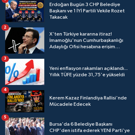
Erdoğan Bugün 3 CHP Belediye
Başkanı ve 1 İYİ Partili Vekile Rozet
Takacak
2
X'ten Türkiye kararına itiraz!
İmamoğlu'nun Cumhurbaşkanlığı
Adaylığı Ofisi hesabına erişim
engeli mahkemeye taşındı
3
Yeni enflasyon rakamları açıklandı...
Yıllık TÜFE yüzde 31,75'e yükseldi
4
Kerem Kazaz Finlandiya Rallisi'nde
Mücadele Edecek
5
Bursa'da 6 Belediye Başkanı
CHP'den istifa ederek YENİ Parti'ye