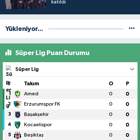
katıldı
Yükleniyor...
Süper Lig Puan Durumu
Süper Lig
#
Takım
O
P
1
Amed
0
0
2
Erzurumspor FK
0
0
3
Başakşehir
0
0
4
Kocaelispor
0
0
5
Beşiktaş
0
0