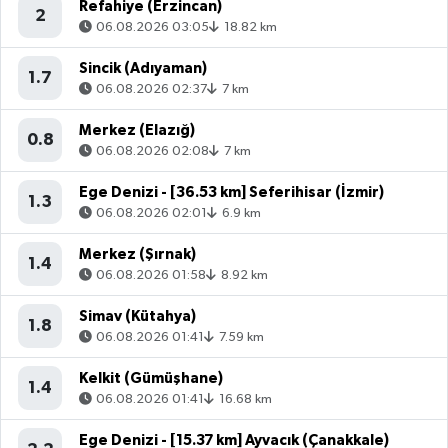
Refahiye (Erzincan)
2
06.08.2026 03:05
18.82 km
Sincik (Adıyaman)
1.7
06.08.2026 02:37
7 km
Merkez (Elazığ)
0.8
06.08.2026 02:08
7 km
Ege Denizi - [36.53 km] Seferihisar (İzmir)
1.3
06.08.2026 02:01
6.9 km
Merkez (Şırnak)
1.4
06.08.2026 01:58
8.92 km
Simav (Kütahya)
1.8
06.08.2026 01:41
7.59 km
Kelkit (Gümüşhane)
1.4
06.08.2026 01:41
16.68 km
Ege Denizi - [15.37 km] Ayvacık (Çanakkale)