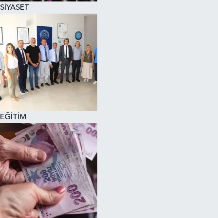
SİYASET
EĞİTİM