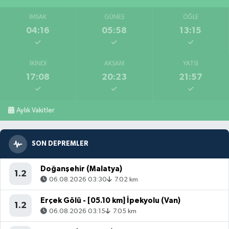
İMSAK
GÜNEŞ
ÖĞLE
04:16
05:58
13:15
İKINDI
AKŞAM
YATSI
17:08
20:23
21:57
Aylık Vakitler
SON DEPREMLER
Doğanşehir (Malatya)
1.2
06.08.2026 03:30
7.02 km
Erçek Gölü - [05.10 km] İpekyolu (Van)
1.2
06.08.2026 03:15
7.05 km