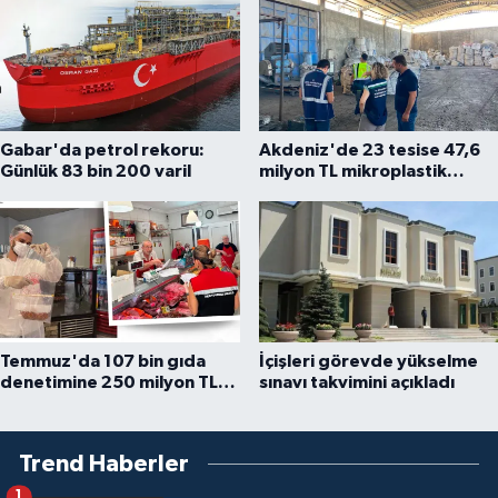
Gabar'da petrol rekoru:
Akdeniz'de 23 tesise 47,6
Günlük 83 bin 200 varil
milyon TL mikroplastik
cezası
Temmuz'da 107 bin gıda
İçişleri görevde yükselme
denetimine 250 milyon TL
sınavı takvimini açıkladı
ceza kesildi
Trend Haberler
1