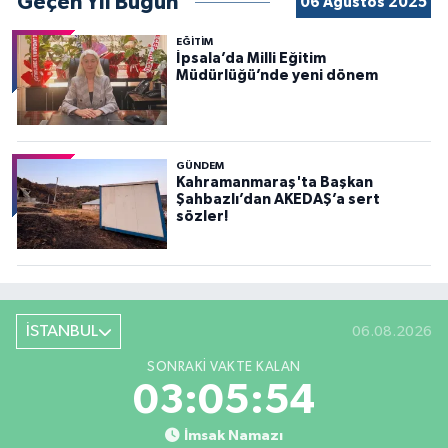
Geçen Yıl Bugün
06 Ağustos 2025
EĞİTİM
İpsala’da Milli Eğitim
Müdürlüğü’nde yeni dönem
GÜNDEM
Kahramanmaraş'ta Başkan
Şahbazlı’dan AKEDAŞ’a sert
sözler!
İSTANBUL
06.08.2026
SONRAKI VAKTE KALAN
03:05:52
İmsak Namazı