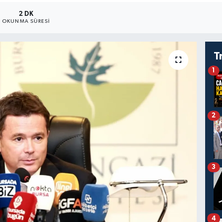
2 DK
OKUNMA SÜRESI
T
1
2
3
4