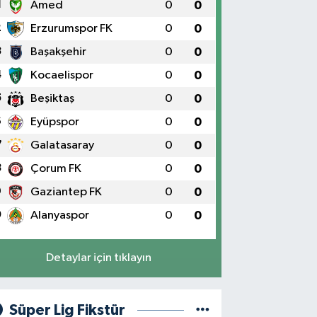
1
Amed
0
0
2
Erzurumspor FK
0
0
3
Başakşehir
0
0
4
Kocaelispor
0
0
5
Beşiktaş
0
0
6
Eyüpspor
0
0
7
Galatasaray
0
0
8
Çorum FK
0
0
9
Gaziantep FK
0
0
0
Alanyaspor
0
0
Detaylar için tıklayın
Süper Lig Fikstür