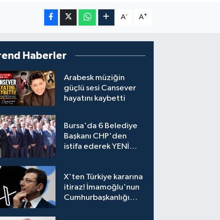
-
+
A
A
rend Haberler
Arabesk müziğin
güçlü sesi Cansever
hayatını kaybetti
Bursa'da 6 Belediye
Başkanı CHP'den
istifa ederek YENİ
Parti'ye katıldı
X'ten Türkiye kararına
itiraz! İmamoğlu'nun
Cumhurbaşkanlığı
Adaylığı Ofisi
hesabına erişim