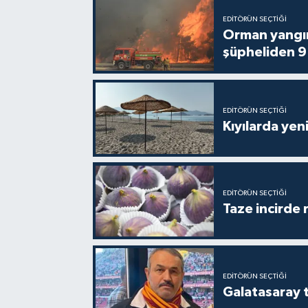
EDITÖRÜN SEÇTIĞI
Orman yangın
şüpheliden 9
EDITÖRÜN SEÇTIĞI
Kıyılarda yen
EDITÖRÜN SEÇTIĞI
Taze incirde 
EDITÖRÜN SEÇTIĞI
Galatasaray t