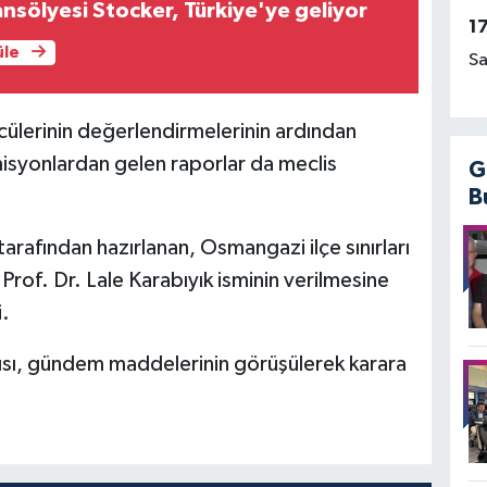
nsölyesi Stocker, Türkiye'ye geliyor
1
üle
Sa
cülerinin değerlendirmelerinin ardından
yonlardan gelen raporlar da meclis
G
B
arafından hazırlanan, Osmangazi ilçe sınırları
Prof. Dr. Lale Karabıyık isminin verilmesine
i.
sı, gündem maddelerinin görüşülerek karara