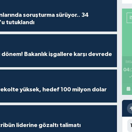
larında soruşturma sürüyor.. 34
'u tutuklandı
i dönem! Bakanlık işgallere karşı devrede
İMS
04:
rekolte yüksek, hedef 100 milyon dolar
ribün liderine gözaltı talimatı