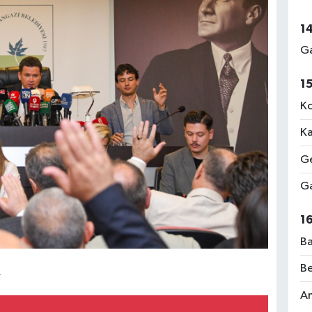
1
Ga
1
Ko
Ka
Ge
Ga
1
Ba
Be
R
Am