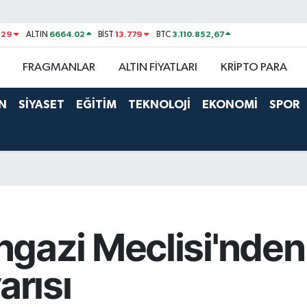
329
6664.02
13.779
3.110.852,67
ALTIN
BİST
BTC
FRAGMANLAR
ALTIN FİYATLARI
KRİPTO PARA
N
SİYASET
EĞİTİM
TEKNOLOJİ
EKONOMİ
SPOR
gazi Meclisi'nde
arısı