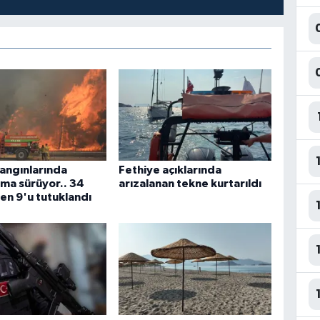
angınlarında
Fethiye açıklarında
ma sürüyor.. 34
arızalanan tekne kurtarıldı
en 9'u tutuklandı