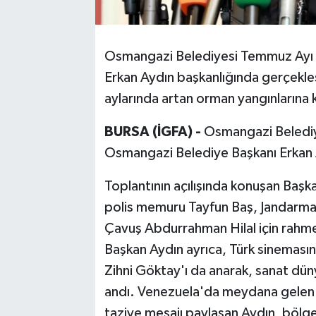
Osmangazi Belediyesi Temmuz Ayı O
Erkan Aydın başkanlığında gerçekleşt
aylarında artan orman yangınlarına k
BURSA (İGFA) -
Osmangazi Belediy
Osmangazi Belediye Başkanı Erkan Ay
Toplantının açılışında konuşan Başka
polis memuru Tayfun Baş, Jandarm
Çavuş Abdurrahman Hilal için rahmet,
Başkan Aydın ayrıca, Türk sinemasının
Zihni Göktay'ı da anarak, sanat dün
andı. Venezuela'da meydana gelen 
taziye mesajı paylaşan Aydın, böl