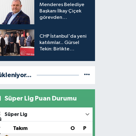
Menderes Belediye
engeli mahkemeye
Başkanı İlkay Çiçek
taşındı
görevden
uzaklaştırıldı
CHP İstanbul'da yeni
katılımlar... Gürsel
Tekin: Birlikte
başaracağız
ükleniyor...
Süper Lig Puan Durumu
Süper Lig
#
Takım
O
P