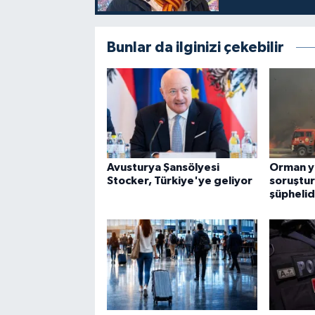
Bunlar da ilginizi çekebilir
Avusturya Şansölyesi
Orman y
Stocker, Türkiye'ye geliyor
soruştur
şüphelid