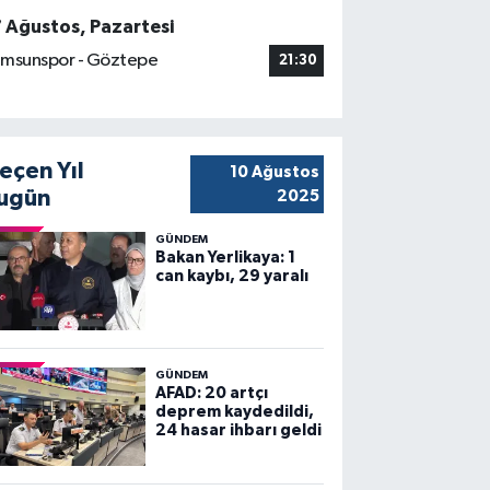
7 Ağustos, Pazartesi
msunspor - Göztepe
21:30
eçen Yıl
10 Ağustos
ugün
2025
GÜNDEM
Bakan Yerlikaya: 1
can kaybı, 29 yaralı
GÜNDEM
AFAD: 20 artçı
deprem kaydedildi,
24 hasar ihbarı geldi