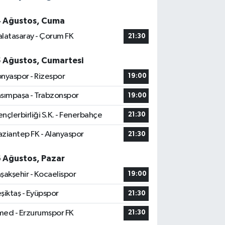
4 Ağustos, Cuma
latasaray - Çorum FK
21:30
5 Ağustos, Cumartesi
nyaspor - Rizespor
19:00
sımpaşa - Trabzonspor
19:00
nçlerbirliği S.K. - Fenerbahçe
21:30
ziantep FK - Alanyaspor
21:30
6 Ağustos, Pazar
şakşehir - Kocaelispor
19:00
şiktaş - Eyüpspor
21:30
ed - Erzurumspor FK
21:30