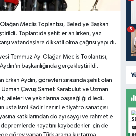
lağan Meclis Toplantısı, Belediye Başkanı
5
irildi. Toplantıda şehitler anılırken, yaz
arşı vatandaşlara dikkatli olma çağrısı yapıldı.
esi Temmuz Ayı Olağan Meclis Toplantısı,
dın'ın başkanlığında gerçekleştirildi.
Y
n Erkan Aydın, görevleri sırasında şehit olan
a Uzman Çavuş Samet Karabulut ve Uzman
 aileleri ve yakınlarına başsağlığı diledi.
 usta ismi Kadir İnanır ile tiyatro sanatçısı
yasına katkılarından dolayı saygı ve rahmetle
depremlerde hayatını kaybedenler için de
gede görev yapan Türk arama kurtarma