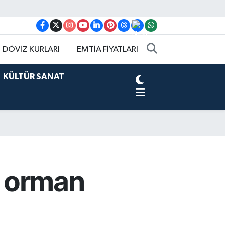
DÖVİZ KURLARI
EMTİA FİYATLARI
KÜLTÜR SANAT
n orman