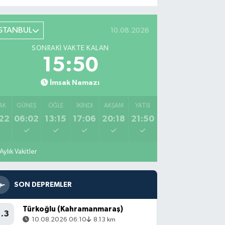
İSTANBUL
10.08.2026
SONRAKI VAKTE KALAN
15:48
İmsak Namazı
AK
GÜNEŞ
ÖĞLE
İKINDI
AKŞAM
YATSI
22
06:02
13:15
17:06
20:18
21:50
Aylık Vakitler
SON DEPREMLER
Türkoğlu (Kahramanmaraş)
1.3
10.08.2026 06:10
8.13 km