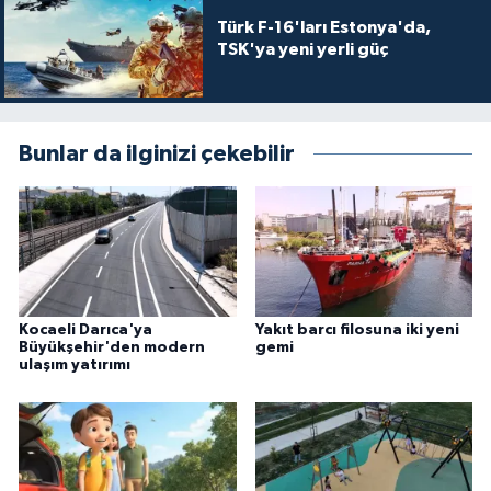
Türk F-16'ları Estonya'da,
TSK'ya yeni yerli güç
Bunlar da ilginizi çekebilir
Kocaeli Darıca'ya
Yakıt barcı filosuna iki yeni
Büyükşehir'den modern
gemi
ulaşım yatırımı