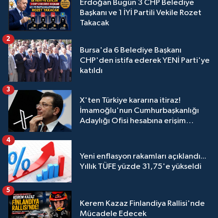
Erdoğan Bugün 3 CHP Belediye
Başkanı ve 1 İYİ Partili Vekile Rozet
Takacak
2
Bursa'da 6 Belediye Başkanı
CHP'den istifa ederek YENİ Parti'ye
katıldı
3
X'ten Türkiye kararına itiraz!
İmamoğlu'nun Cumhurbaşkanlığı
Adaylığı Ofisi hesabına erişim
engeli mahkemeye taşındı
4
Yeni enflasyon rakamları açıklandı...
Yıllık TÜFE yüzde 31,75'e yükseldi
5
Kerem Kazaz Finlandiya Rallisi'nde
Mücadele Edecek