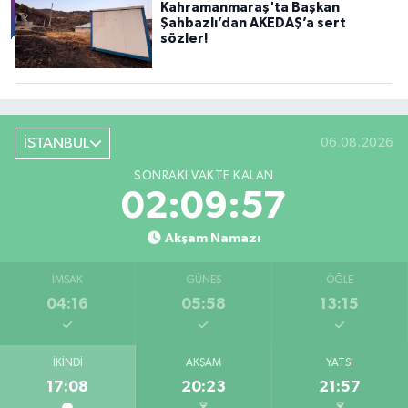
Kahramanmaraş'ta Başkan
Şahbazlı’dan AKEDAŞ’a sert
sözler!
İSTANBUL
06.08.2026
SONRAKI VAKTE KALAN
02:09:55
Akşam Namazı
İMSAK
GÜNEŞ
ÖĞLE
04:16
05:58
13:15
İKINDI
AKŞAM
YATSI
17:08
20:23
21:57