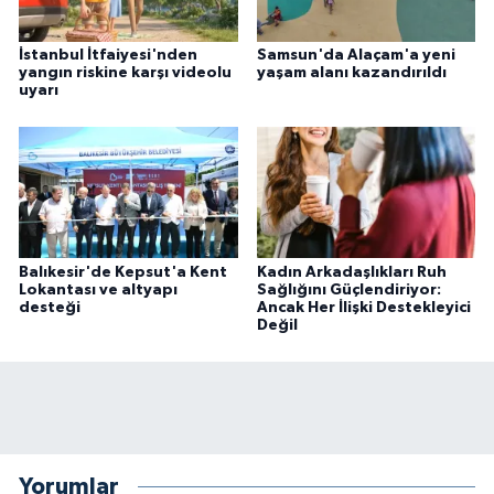
İstanbul İtfaiyesi'nden
Samsun'da Alaçam'a yeni
yangın riskine karşı videolu
yaşam alanı kazandırıldı
uyarı
Balıkesir'de Kepsut'a Kent
Kadın Arkadaşlıkları Ruh
Lokantası ve altyapı
Sağlığını Güçlendiriyor:
desteği
Ancak Her İlişki Destekleyici
Değil
Yorumlar