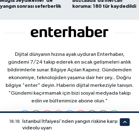
Muğla Seydikemer'de
Bozcaada'da mercan
yangın sonrası seferberlik
koruma: 180 tür kaydedildi
Dijital dünyanın hızına ayak uyduran Enterhaber,
gündemi 7/24 takip ederek en sıcak gelişmeleri anlık
bildirimlerle sunar. Bilgiye Açılan Kapınız. Gündemden
ekonomiye, teknolojiden yaşama dair her şey... Doğru
bilgiye "enter" deyin. Haberin dijital merkeziyle tanışın.
"Gündemi kaçırmamak için bizi sosyal medyada takip
edin ve bültenimize abone olun."
İstanbul İtfaiyesi'nden yangın riskine karşı
18:18
videolu uyarı
Nöbetçi Eczaneler
Hava Durumu