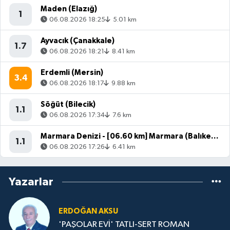
Maden (Elazığ)
1
06.08.2026 18:25
5.01 km
Ayvacık (Çanakkale)
1.7
06.08.2026 18:21
8.41 km
Erdemli (Mersin)
3.4
06.08.2026 18:17
9.88 km
Söğüt (Bilecik)
1.1
06.08.2026 17:34
7.6 km
Marmara Denizi - [06.60 km] Marmara (Balıkesir)
1.1
06.08.2026 17:26
6.41 km
Yazarlar
ERDOĞAN AKSU
'PAŞOLAR EVİ' TATLI-SERT ROMAN