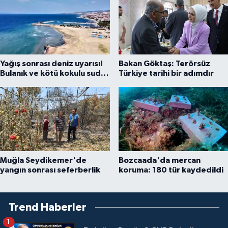
Yağış sonrası deniz uyarısı!
Bakan Göktaş: Terörsüz
Bulanık ve kötü kokulu suda
Türkiye tarihi bir adımdır
yüzmeyin
Muğla Seydikemer'de
Bozcaada'da mercan
yangın sonrası seferberlik
koruma: 180 tür kaydedildi
Trend Haberler
1