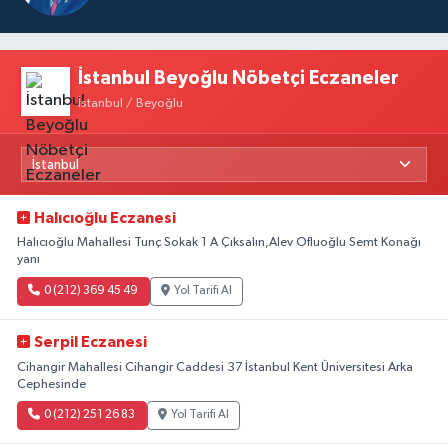
İstanbul Beyoğlu Nöbetçi Eczaneler
İstanbul / Beyoğlu
Halıcıoğlu Eczanesi
Halıcıoğlu Mahallesi Tunç Sokak 1 A Çıksalın,Alev Ofluoğlu Semt Konağı
yanı
0 (212) 369 45 49
Yol Tarifi Al
Serpil Eczanesi
Cihangir Mahallesi Cihangir Caddesi 37 İstanbul Kent Üniversitesi Arka
Cephesinde
0 (212) 251 26 83
Yol Tarifi Al