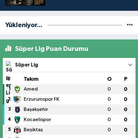
Yükleniyor...
Süper Lig Puan Durumu
Süper Lig
#
Takım
O
P
1
Amed
0
0
2
Erzurumspor FK
0
0
3
Başakşehir
0
0
4
Kocaelispor
0
0
5
Beşiktaş
0
0