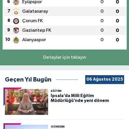
6
Eyüpspor
0
0
7
Galatasaray
0
0
8
Çorum FK
0
0
9
Gaziantep FK
0
0
10
Alanyaspor
0
0
Detaylar için tıklayın
Geçen Yıl Bugün
06 Ağustos 2025
EĞİTİM
İpsala’da Milli Eğitim
Müdürlüğü’nde yeni dönem
GÜNDEM