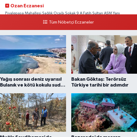
Ozan Eczanesi
Piyalepaşa Mahallesi Sağlık Ocağı Sokak 9 A Fatih Sultan ASM Yanı
Tüm Nöbetçi Eczaneler
0 (212) 297 30 13
Yol Tarifi Al
Yağış sonrası deniz uyarısı!
Bakan Göktaş: Terörsüz
Bulanık ve kötü kokulu suda
Türkiye tarihi bir adımdır
yüzmeyin