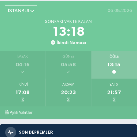
İSTANBUL
06.08.2026
SONRAKI VAKTE KALAN
13:16
İkindi Namazı
İMSAK
GÜNEŞ
ÖĞLE
04:16
05:58
13:15
İKINDI
AKŞAM
YATSI
17:08
20:23
21:57
Aylık Vakitler
SON DEPREMLER