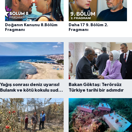
Doğanın Kanunu 8.Bölüm
Daha 17 9. Bölüm 2.
Fragmanı
Fragmanı
Yağış sonrası deniz uyarısı!
Bakan Göktaş: Terörsüz
Bulanık ve kötü kokulu suda
Türkiye tarihi bir adımdır
yüzmeyin