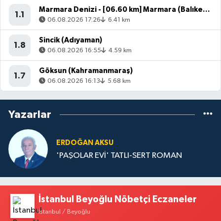
Marmara Denizi - [06.60 km] Marmara (Balıkesir)
1.1
06.08.2026 17:26
6.41 km
Sincik (Adıyaman)
1.8
06.08.2026 16:55
4.59 km
Göksun (Kahramanmaraş)
1.7
06.08.2026 16:13
5.68 km
Yazarlar
ERDOĞAN AKSU
'PAŞOLAR EVİ' TATLI-SERT ROMAN
İstanbul Beyoğlu Nöbetçi Eczaneler
İstanbul / Beyoğlu