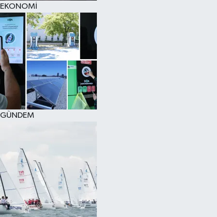
EKONOMİ
SPOR
KÜLTÜR SANAT
FRAGMANLAR
GÜNDEM