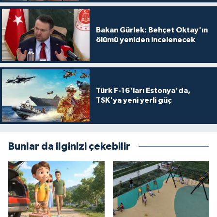
Bakan Gürlek: Behçet Oktay'ın
ölümü yeniden incelenecek
Türk F-16'ları Estonya'da,
TSK'ya yeni yerli güç
Bunlar da ilginizi çekebilir