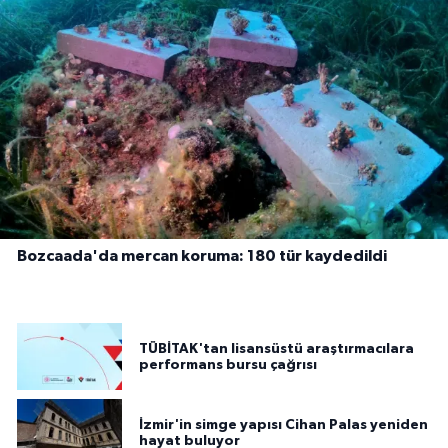
Bozcaada'da mercan koruma: 180 tür kaydedildi
TÜBİTAK'tan lisansüstü araştırmacılara
performans bursu çağrısı
İzmir'in simge yapısı Cihan Palas yeniden
hayat buluyor