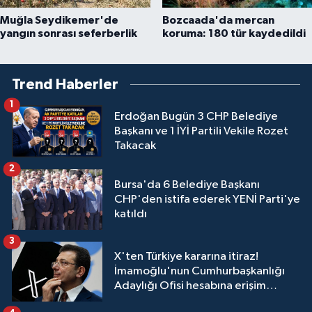
Muğla Seydikemer'de
Bozcaada'da mercan
yangın sonrası seferberlik
koruma: 180 tür kaydedildi
Trend Haberler
1
Erdoğan Bugün 3 CHP Belediye
Başkanı ve 1 İYİ Partili Vekile Rozet
Takacak
2
Bursa'da 6 Belediye Başkanı
CHP'den istifa ederek YENİ Parti'ye
katıldı
3
X'ten Türkiye kararına itiraz!
İmamoğlu'nun Cumhurbaşkanlığı
Adaylığı Ofisi hesabına erişim
engeli mahkemeye taşındı