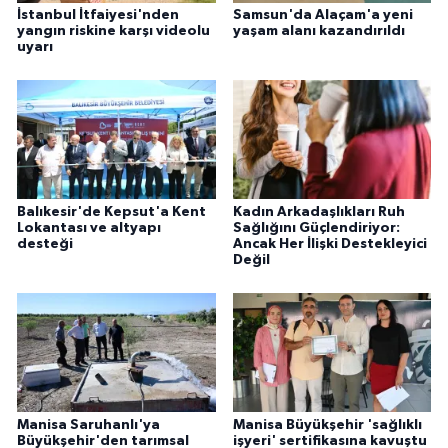
İstanbul İtfaiyesi'nden
Samsun'da Alaçam'a yeni
yangın riskine karşı videolu
yaşam alanı kazandırıldı
uyarı
Balıkesir'de Kepsut'a Kent
Kadın Arkadaşlıkları Ruh
Lokantası ve altyapı
Sağlığını Güçlendiriyor:
desteği
Ancak Her İlişki Destekleyici
Değil
Manisa Saruhanlı'ya
Manisa Büyükşehir 'sağlıklı
Büyükşehir'den tarımsal
işyeri' sertifikasına kavuştu