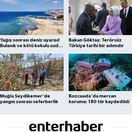
Yağış sonrası deniz uyarısı!
Bakan Göktaş: Terörsüz
Bulanık ve kötü kokulu suda
Türkiye tarihi bir adımdır
yüzmeyin
Muğla Seydikemer'de
Bozcaada'da mercan
yangın sonrası seferberlik
koruma: 180 tür kaydedildi