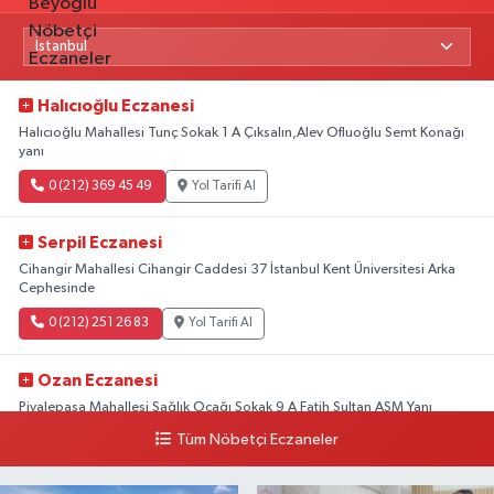
Halıcıoğlu Eczanesi
Halıcıoğlu Mahallesi Tunç Sokak 1 A Çıksalın,Alev Ofluoğlu Semt Konağı
yanı
0 (212) 369 45 49
Yol Tarifi Al
Serpil Eczanesi
Cihangir Mahallesi Cihangir Caddesi 37 İstanbul Kent Üniversitesi Arka
Cephesinde
0 (212) 251 26 83
Yol Tarifi Al
Ozan Eczanesi
Piyalepaşa Mahallesi Sağlık Ocağı Sokak 9 A Fatih Sultan ASM Yanı
Tüm Nöbetçi Eczaneler
0 (212) 297 30 13
Yol Tarifi Al