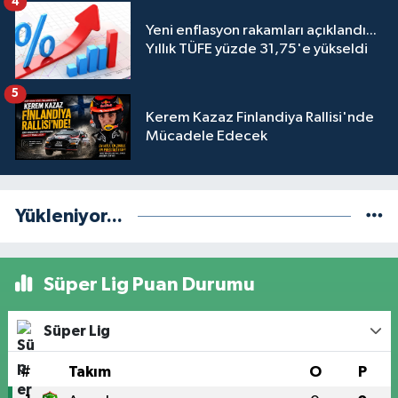
4
Yeni enflasyon rakamları açıklandı...
Yıllık TÜFE yüzde 31,75'e yükseldi
5
Kerem Kazaz Finlandiya Rallisi'nde
Mücadele Edecek
Yükleniyor...
Süper Lig Puan Durumu
Süper Lig
#
Takım
O
P