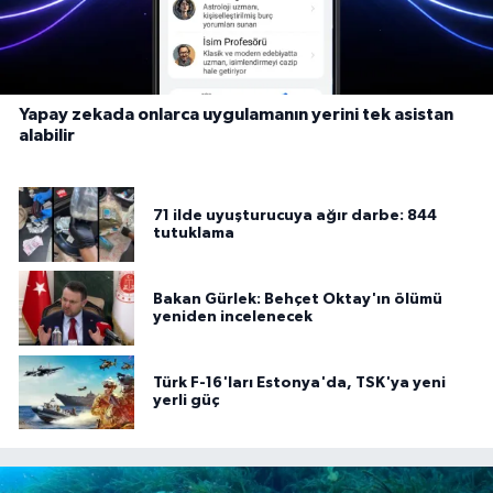
Yapay zekada onlarca uygulamanın yerini tek asistan
alabilir
71 ilde uyuşturucuya ağır darbe: 844
tutuklama
Bakan Gürlek: Behçet Oktay'ın ölümü
yeniden incelenecek
Türk F-16'ları Estonya'da, TSK'ya yeni
yerli güç