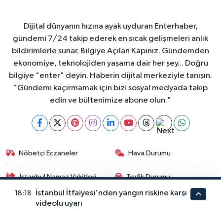
Dijital dünyanın hızına ayak uyduran Enterhaber,
gündemi 7/24 takip ederek en sıcak gelişmeleri anlık
bildirimlerle sunar. Bilgiye Açılan Kapınız. Gündemden
ekonomiye, teknolojiden yaşama dair her şey... Doğru
bilgiye "enter" deyin. Haberin dijital merkeziyle tanışın.
"Gündemi kaçırmamak için bizi sosyal medyada takip
edin ve bültenimize abone olun."
Nöbetçi Eczaneler
Hava Durumu
İstanbul Namaz Vakitleri
Trafik Durumu
İstanbul İtfaiyesi'nden yangın riskine karşı
18:18
Puan Durumu ve Fikstür
Tüm Manşetler
videolu uyarı