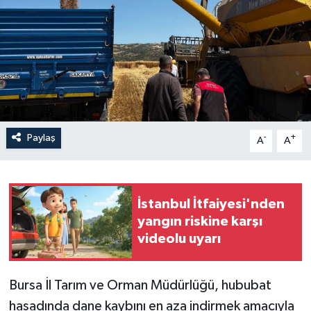
Paylaş
-
+
A
A
İstanbul İtfaiyesi'nden
yangın riskine karşı
videolu uyarı
Bursa İl Tarım ve Orman Müdürlüğü, hububat
hasadında dane kaybını en aza indirmek amacıyla