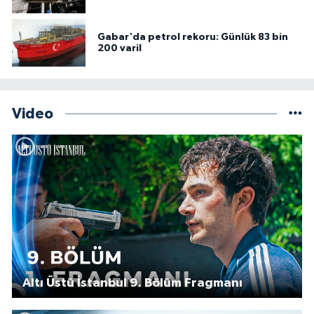
Gabar'da petrol rekoru: Günlük 83 bin
200 varil
Video
Altı Üstü İstanbul 9. Bölüm Fragmanı