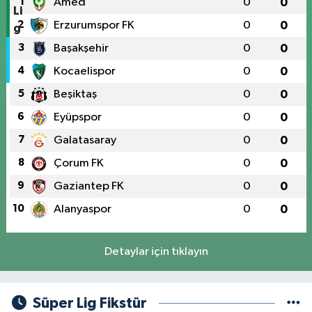
1
Amed
0
0
2
Erzurumspor FK
0
0
3
Başakşehir
0
0
4
Kocaelispor
0
0
5
Beşiktaş
0
0
6
Eyüpspor
0
0
7
Galatasaray
0
0
8
Çorum FK
0
0
9
Gaziantep FK
0
0
10
Alanyaspor
0
0
Detaylar için tıklayın
Süper Lig Fikstür