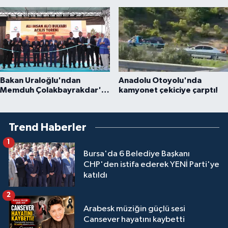
Bakan Uraloğlu'ndan
Anadolu Otoyolu'nda
Memduh Çolakbayrakdar'a
kamyonet çekiciye çarptı!
övgü
Trend Haberler
1
Bursa'da 6 Belediye Başkanı
CHP'den istifa ederek YENİ Parti'ye
katıldı
2
Arabesk müziğin güçlü sesi
Cansever hayatını kaybetti