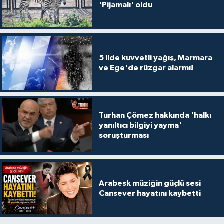
'Pijamalı' oldu
5 ilde kuvvetli yağış, Marmara
ve Ege'de rüzgar alarmı!
Turhan Çömez hakkında 'halkı
yanıltıcı bilgiyi yayma'
soruşturması
Arabesk müziğin güçlü sesi
Cansever hayatını kaybetti