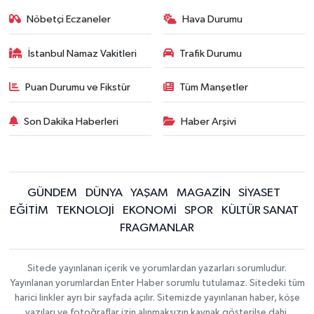
Nöbetçi Eczaneler
Hava Durumu
İstanbul Namaz Vakitleri
Trafik Durumu
Puan Durumu ve Fikstür
Tüm Manşetler
Son Dakika Haberleri
Haber Arşivi
GÜNDEM
DÜNYA
YAŞAM
MAGAZİN
SİYASET
EĞİTİM
TEKNOLOJİ
EKONOMİ
SPOR
KÜLTÜR SANAT
FRAGMANLAR
Sitede yayınlanan içerik ve yorumlardan yazarları sorumludur.
Yayınlanan yorumlardan Enter Haber sorumlu tutulamaz. Sitedeki tüm
harici linkler ayrı bir sayfada açılır. Sitemizde yayınlanan haber, köşe
yazıları ve fotoğraflar izin alınmaksızın kaynak gösterilse dahi,