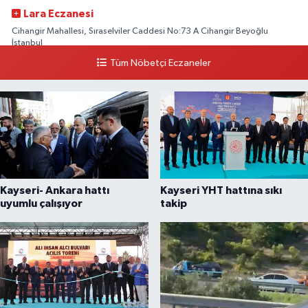
Lara Eczanesi
Cihangir Mahallesi, Sıraselviler Caddesi No:73 A Cihangir Beyoğlu
İstanbul
Tüm Nöbetçi Eczaneler
0 (212) 293 90 86
Yol Tarifi Al
Kayseri- Ankara hattı
Kayseri YHT hattına sıkı
uyumlu çalışıyor
takip