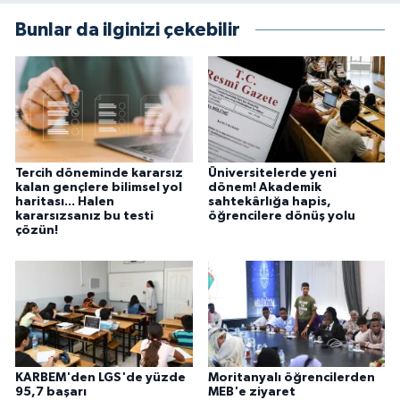
Bunlar da ilginizi çekebilir
Tercih döneminde kararsız
Üniversitelerde yeni
kalan gençlere bilimsel yol
dönem! Akademik
haritası... Halen
sahtekârlığa hapis,
kararsızsanız bu testi
öğrencilere dönüş yolu
çözün!
KARBEM'den LGS'de yüzde
Moritanyalı öğrencilerden
95,7 başarı
MEB'e ziyaret