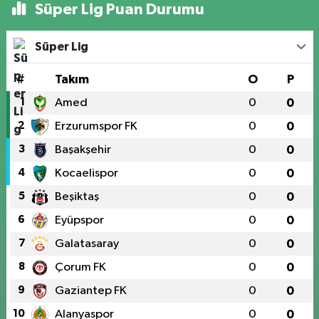
Süper Lig Puan Durumu
Süper Lig
#
Takım
O
P
1
Amed
0
0
2
Erzurumspor FK
0
0
3
Başakşehir
0
0
4
Kocaelispor
0
0
5
Beşiktaş
0
0
6
Eyüpspor
0
0
7
Galatasaray
0
0
8
Çorum FK
0
0
9
Gaziantep FK
0
0
10
Alanyaspor
0
0