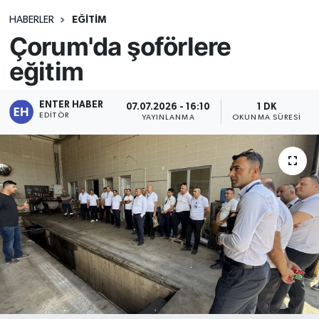
HABERLER
EĞİTİM
Çorum'da şoförlere
eğitim
ENTER HABER
07.07.2026 - 16:10
1 DK
EDITÖR
YAYINLANMA
OKUNMA SÜRESI