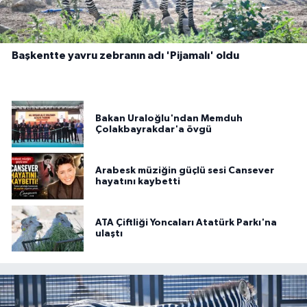
Başkentte yavru zebranın adı 'Pijamalı' oldu
Bakan Uraloğlu'ndan Memduh
Çolakbayrakdar'a övgü
Arabesk müziğin güçlü sesi Cansever
hayatını kaybetti
ATA Çiftliği Yoncaları Atatürk Parkı'na
ulaştı