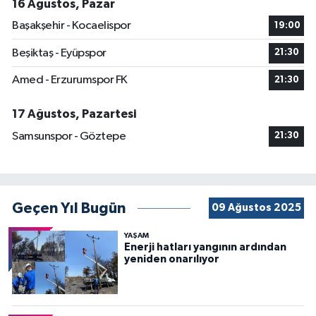
16 Ağustos, Pazar
Başakşehir - Kocaelispor
19:00
Beşiktaş - Eyüpspor
21:30
Amed - Erzurumspor FK
21:30
17 Ağustos, Pazartesi
Samsunspor - Göztepe
21:30
Geçen Yıl Bugün
09 Ağustos 2025
YAŞAM
Enerji hatları yangının ardından
yeniden onarılıyor