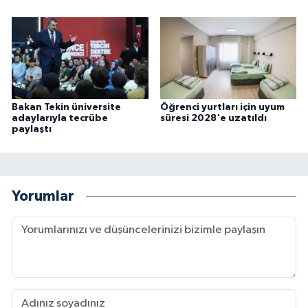
Bakan Tekin üniversite
Öğrenci yurtları için uyum
adaylarıyla tecrübe
süresi 2028'e uzatıldı
paylaştı
Yorumlar