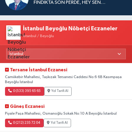
FINDIKTA SON PERDE, HEY SEN…
İstanbul Beyoğlu Nöbetçi Eczaneler
İstanbul / Beyoğlu
Tersane İstanbul Eczanesi
Camiikebir Mahallesi, Taşkızak Tersanesi Caddesi No:6 6B Kasımpaşa
Beyoğlu İstanbul
0 (533) 395 65 65
Yol Tarifi Al
Güneş Eczanesi
Piyale Paşa Mahallesi, Osmanoğlu Sokak No:10 A Beyoğlu İstanbul
0 (212) 235 72 04
Yol Tarifi Al