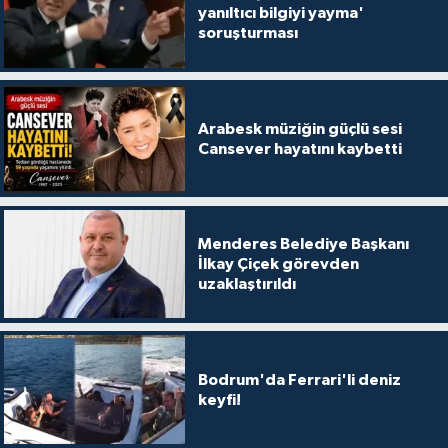
yanıltıcı bilgiyi yayma'
soruşturması
Arabesk müziğin güçlü sesi
Cansever hayatını kaybetti
Menderes Belediye Başkanı
İlkay Çiçek görevden
uzaklaştırıldı
Bodrum'da Ferrari'li deniz
keyfi!