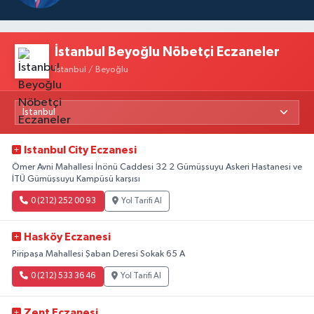
İstanbul Beyoğlu Nöbetçi Eczaneler
İstanbul / Beyoğlu
Istanbul City Eczanesi
Ömer Avni Mahallesi İnönü Caddesi 32 2 Gümüşsuyu Askeri Hastanesi ve
İTÜ Gümüşsuyu Kampüsü karşısı
0 (212) 252 00 93
Yol Tarifi Al
Hasköy Eczanesi
Piripaşa Mahallesi Şaban Deresi Sokak 65 A
0 (212) 533 36 46
Yol Tarifi Al
Zent Eczanesi