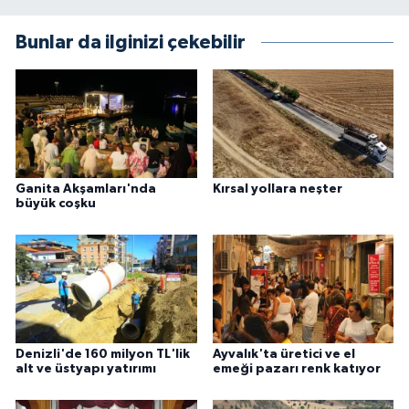
Bunlar da ilginizi çekebilir
Ganita Akşamları'nda
Kırsal yollara neşter
büyük coşku
Denizli'de 160 milyon TL'lik
Ayvalık'ta üretici ve el
alt ve üstyapı yatırımı
emeği pazarı renk katıyor