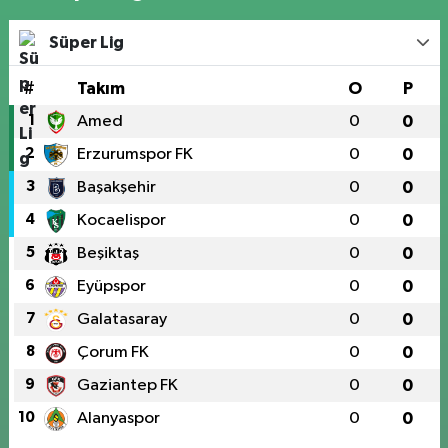
Süper Lig
#
Takım
O
P
1
Amed
0
0
2
Erzurumspor FK
0
0
3
Başakşehir
0
0
4
Kocaelispor
0
0
5
Beşiktaş
0
0
6
Eyüpspor
0
0
7
Galatasaray
0
0
8
Çorum FK
0
0
9
Gaziantep FK
0
0
10
Alanyaspor
0
0