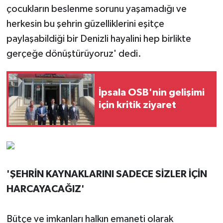
çocukların beslenme sorunu yaşamadığı ve
herkesin bu şehrin güzelliklerini eşitçe
paylaşabildiği bir Denizli hayalini hep birlikte
gerçeğe dönüştürüyoruz' dedi.
İpsala OSB'nin gelişimi
için kritik ziyaret
'ŞEHRİN KAYNAKLARINI SADECE SİZLER İÇİN
HARCAYACAĞIZ'
Bütçe ve imkanları halkın emaneti olarak