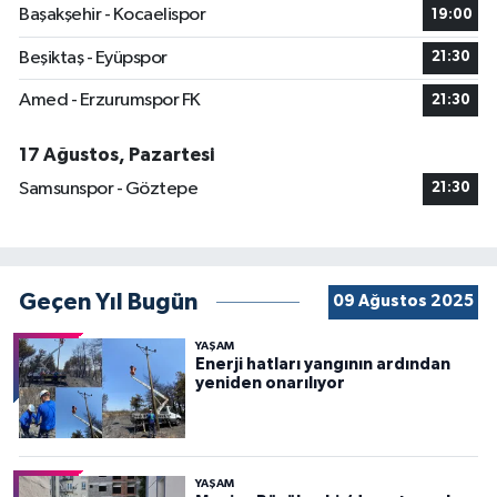
Başakşehir - Kocaelispor
19:00
Beşiktaş - Eyüpspor
21:30
Amed - Erzurumspor FK
21:30
17 Ağustos, Pazartesi
Samsunspor - Göztepe
21:30
Geçen Yıl Bugün
09 Ağustos 2025
YAŞAM
Enerji hatları yangının ardından
yeniden onarılıyor
YAŞAM