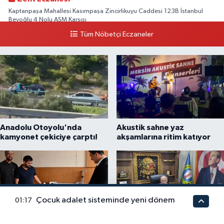
Kaptanpaşa Mahallesi Kasımpaşa Zincirlikuyu Caddesi 123B İstanbul
Beyoğlu 4 Nolu ASM Karşısı
Tüm Nöbetçi Eczaneler
0 (212) 297 96 92
Yol Tarifi Al
Anadolu Otoyolu'nda
Akustik sahne yaz
kamyonet çekiciye çarptı!
akşamlarına ritim katıyor
Çocuk adalet sisteminde yeni dönem
01:17
Ağrı'da Çocuklar İçin Toplu
Esnaf odalarından ortak