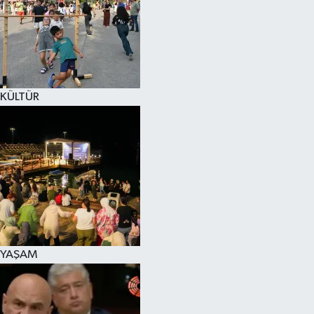
SPOR
KÜLTÜR SANAT
FRAGMANLAR
KÜLTÜR
YAŞAM