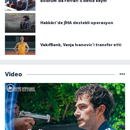
Bodrum'da Ferrari'li deniz keyfi!
Hakkâri'de JİHA destekli operasyon
VakıfBank, Vanja Ivanovic'i transfer etti
Video