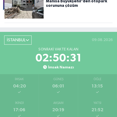
Manisa Büyükşehir’den otopark
sorununa çözüm
İSTANBUL
09.08.2026
SONRAKI VAKTE KALAN
02:50:29
İmsak Namazı
İMSAK
GÜNEŞ
ÖĞLE
04:20
06:01
13:15
İKINDI
AKŞAM
YATSI
17:06
20:19
21:52