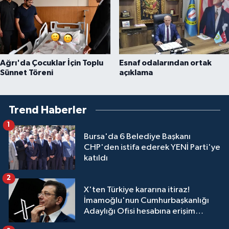
Ağrı'da Çocuklar İçin Toplu
Esnaf odalarından ortak
Sünnet Töreni
açıklama
Trend Haberler
1
Bursa'da 6 Belediye Başkanı
CHP'den istifa ederek YENİ Parti'ye
katıldı
2
X'ten Türkiye kararına itiraz!
İmamoğlu'nun Cumhurbaşkanlığı
Adaylığı Ofisi hesabına erişim
engeli mahkemeye taşındı