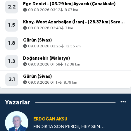
Ege Denizi - [03.29 km] Ayvacık (Çanakkale)
2.2
09.08.2026 03:12
8.07 km
Khoy, West Azarbaijan (İran) - [28.37 km] Saray (Van)
1.5
09.08.2026 02:48
7 km
Gürün (Sivas)
1.8
09.08.2026 02:26
12.55 km
Doğanşehir (Malatya)
1.3
09.08.2026 01:58
12.38 km
Gürün (Sivas)
2.1
09.08.2026 01:17
8.79 km
Yazarlar
ERDOĞAN AKSU
FINDIKTA SON PERDE, HEY SEN…