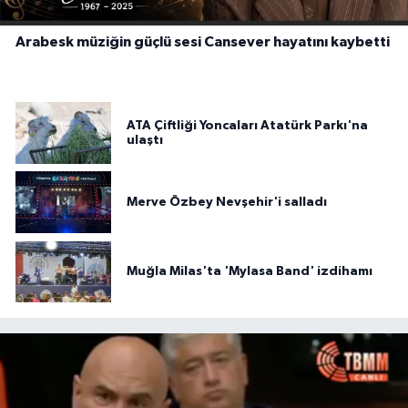
Arabesk müziğin güçlü sesi Cansever hayatını kaybetti
ATA Çiftliği Yoncaları Atatürk Parkı'na
ulaştı
Merve Özbey Nevşehir'i salladı
Muğla Milas'ta 'Mylasa Band' izdihamı