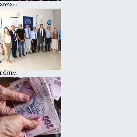
SİYASET
EĞİTİM