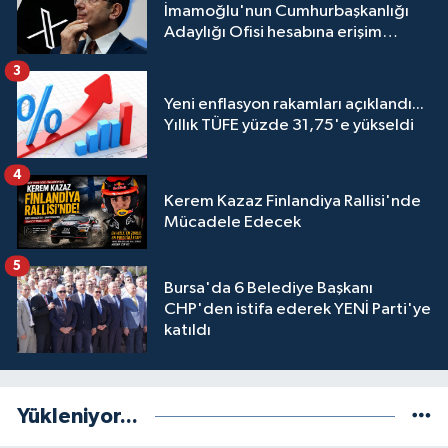
İmamoğlu'nun Cumhurbaşkanlığı
Adaylığı Ofisi hesabına erişim
engeli mahkemeye taşındı
3
Yeni enflasyon rakamları açıklandı...
Yıllık TÜFE yüzde 31,75'e yükseldi
4
Kerem Kazaz Finlandiya Rallisi'nde
Mücadele Edecek
5
Bursa'da 6 Belediye Başkanı
CHP'den istifa ederek YENİ Parti'ye
katıldı
Yükleniyor...