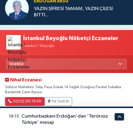
ERDOĞAN AKSU
YAZIN ŞİFRESİ TAMAM, YAZIN ÇİLESİ
BİTTİ...
İstanbul Beyoğlu Nöbetçi Eczaneler
İstanbul / Beyoğlu
Nihal Eczanesi
Sütlüce Mahallesi Talip Paşa Sokak 14 Sağlık Ocağına Paralel Sokakta
Bademlik Cami Karşısı
0 (212) 255 78 99
Yol Tarifi Al
Cumhurbaşkanı Erdoğan'dan 'Terörsüz
19:15
Seher Eczanesi
Türkiye' mesajı
Piyalepaşa Mahallesi Piyalepaşa Caddesi 104 A Okmeydanı Cem Evinin
350 Metre -400 Metre Aşağısında