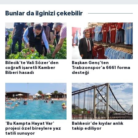
Bunlar da ilginizi çekebilir
Bilecik'te Vali Sözer'den
Başkan Genç'ten
coğrafi işaretli Kamber
Trabzonspor'a 6661 forma
Biberi hasadı
desteği
'Bu Kampta Hayat Var'
Balıkesir'de kıyılar anlık
projesi özel bireylere yaz
takip ediliyor
tatili sunuyor