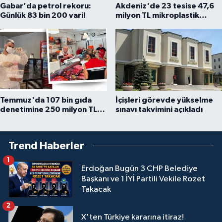
Gabar'da petrol rekoru:
Akdeniz'de 23 tesise 47,6
Günlük 83 bin 200 varil
milyon TL mikroplastik
cezası
Temmuz'da 107 bin gıda
İçişleri görevde yükselme
denetimine 250 milyon TL
sınavı takvimini açıkladı
ceza kesildi
Trend Haberler
1
Erdoğan Bugün 3 CHP Belediye
Başkanı ve 1 İYİ Partili Vekile Rozet
Takacak
2
X'ten Türkiye kararına itiraz!