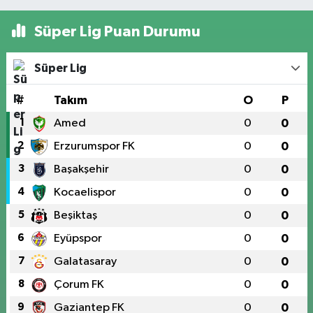
Süper Lig Puan Durumu
Süper Lig
#
Takım
O
P
1
Amed
0
0
2
Erzurumspor FK
0
0
3
Başakşehir
0
0
4
Kocaelispor
0
0
5
Beşiktaş
0
0
6
Eyüpspor
0
0
7
Galatasaray
0
0
8
Çorum FK
0
0
9
Gaziantep FK
0
0