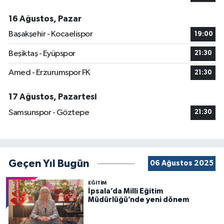
16 Ağustos, Pazar
Başakşehir - Kocaelispor
19:00
Beşiktaş - Eyüpspor
21:30
Amed - Erzurumspor FK
21:30
17 Ağustos, Pazartesi
Samsunspor - Göztepe
21:30
Geçen Yıl Bugün
06 Ağustos 2025
EĞİTİM
İpsala’da Milli Eğitim
Müdürlüğü’nde yeni dönem