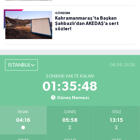
GÜNDEM
Kahramanmaraş'ta Başkan
Şahbazlı’dan AKEDAŞ’a sert
sözler!
İSTANBUL
06.08.2026
SONRAKI VAKTE KALAN
01:35:46
Güneş Namazı
İMSAK
GÜNEŞ
ÖĞLE
04:16
05:58
13:15