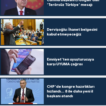
'Terörsüz Türkiye' mesajı
Dervişoğlu: İhanet belgesini
kabul etmeyeceğiz
Emniyet'ten uyuşturucuya
karşı UYUMA çağrısı
CHP'de kongre hazırlıkları
hızlandı... 8 ile daha yeni il
başkanı atandı