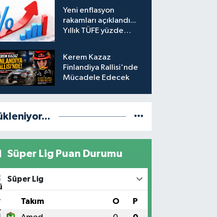
hesabına erişim
Yeni enflasyon
engeli mahkemeye
rakamları açıklandı...
taşındı
Yıllık TÜFE yüzde
31,75'e yükseldi
Kerem Kazaz
Finlandiya Rallisi'nde
Mücadele Edecek
ükleniyor...
Süper Lig Puan Durumu
Süper Lig
#
Takım
O
P
1