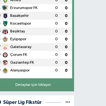
Amed
0
0
2
Erzurumspor FK
0
0
3
Başakşehir
0
0
4
Kocaelispor
0
0
5
Beşiktaş
0
0
6
Eyüpspor
0
0
7
Galatasaray
0
0
8
Çorum FK
0
0
9
Gaziantep FK
0
0
0
Alanyaspor
0
0
Detaylar için tıklayın
Süper Lig Fikstür