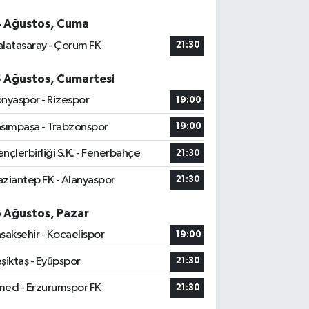
4 Ağustos, Cuma
latasaray - Çorum FK
21:30
5 Ağustos, Cumartesi
nyaspor - Rizespor
19:00
sımpaşa - Trabzonspor
19:00
nçlerbirliği S.K. - Fenerbahçe
21:30
ziantep FK - Alanyaspor
21:30
6 Ağustos, Pazar
şakşehir - Kocaelispor
19:00
şiktaş - Eyüpspor
21:30
ed - Erzurumspor FK
21:30