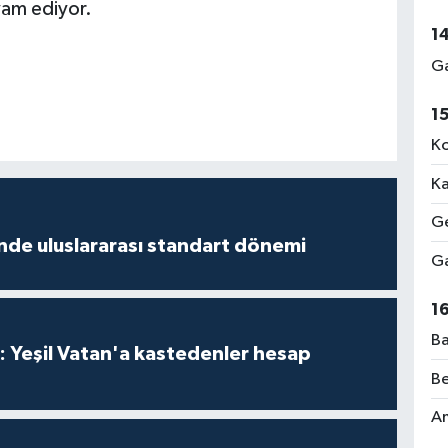
am ediyor.
1
Ga
1
Ko
Ka
Ge
inde uluslararası standart dönemi
Ga
1
Ba
: Yeşil Vatan'a kastedenler hesap
Be
Am