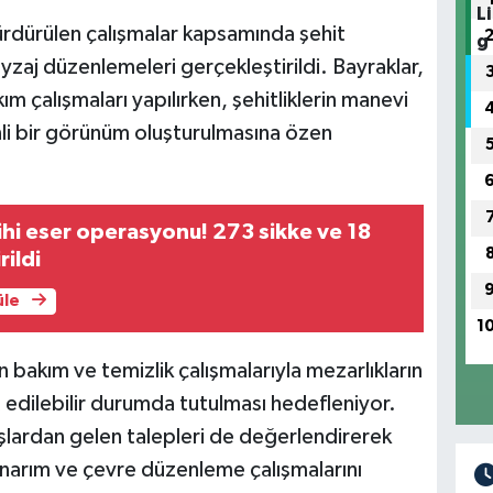
sürdürülen çalışmalar kapsamında şehit
yzaj düzenlemeleri gerçekleştirildi. Bayraklar,
ım çalışmaları yapılırken, şehitliklerin manevi
li bir görünüm oluşturulmasına özen
ihi eser operasyonu! 273 sikke ve 18
rildi
üle
1
bakım ve temizlik çalışmalarıyla mezarlıkların
 edilebilir durumda tutulması hedefleniyor.
şlardan gelen talepleri de değerlendirerek
onarım ve çevre düzenleme çalışmalarını