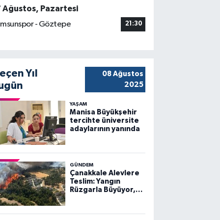
7 Ağustos, Pazartesi
msunspor - Göztepe
21:30
eçen Yıl
08 Ağustos
ugün
2025
YAŞAM
Manisa Büyükşehir
tercihte üniversite
adaylarının yanında
GÜNDEM
Çanakkale Alevlere
Teslim: Yangın
Rüzgarla Büyüyor,
Ekiplerin Mücadelesi
Sürüyor