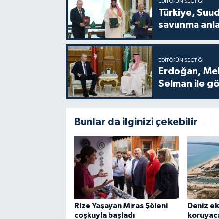
EDITÖRÜN SEÇTIĞI
Türkiye, Suud
savunma anla
EDITÖRÜN SEÇTIĞI
Erdoğan, Me
Selman ile g
Bunlar da ilginizi çekebilir
Rize Yaşayan Miras Şöleni
Deniz ek
coşkuyla başladı
koruyac