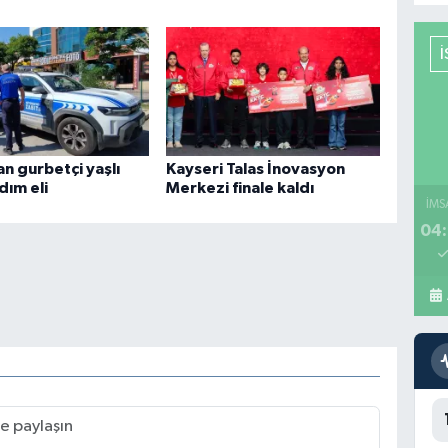
n gurbetçi yaşlı
Kayseri Talas İnovasyon
dım eli
Merkezi finale kaldı
İMS
04: