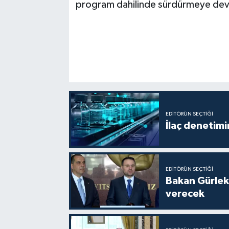
program dahilinde sürdürmeye dev
EDITÖRÜN SEÇTIĞI
İlaç denetim
EDITÖRÜN SEÇTIĞI
Bakan Gürlek
verecek