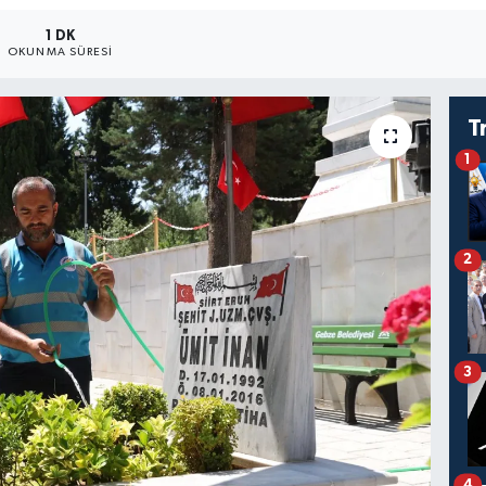
1 DK
OKUNMA SÜRESI
T
1
2
3
4