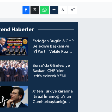
-
+
A
A
rend Haberler
Erdoğan Bugün 3 CHP
Belediye Başkanı ve 1
İYİ Partili Vekile Rozet
Takacak
Bursa'da 6 Belediye
Başkanı CHP'den
istifa ederek YENİ
Parti'ye katıldı
X'ten Türkiye kararına
itiraz! İmamoğlu'nun
Cumhurbaşkanlığı
Adaylığı Ofisi