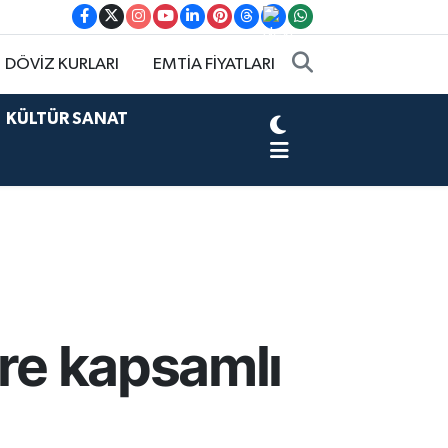
DÖVİZ KURLARI
EMTİA FİYATLARI
KÜLTÜR SANAT
ere kapsamlı