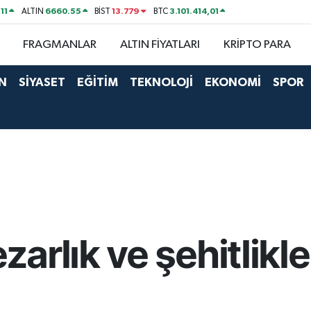
11
6660.55
13.779
3.101.414,01
ALTIN
BİST
BTC
FRAGMANLAR
ALTIN FİYATLARI
KRİPTO PARA
N
SİYASET
EĞİTİM
TEKNOLOJİ
EKONOMİ
SPOR
arlık ve şehitlikl