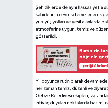
Şehitliklerde de aynı hassasiyetle 
kabirlerinin çevresi temizlenerek pe
yürüyüş yolları ve yeşil alanlarda bak
atmosferine uygun, temiz ve düzen
gösterildi.
Bursa'da tar
obje ele geçi
İçeriği Görünt
Yıl boyunca rutin olarak devam eden 
her zaman temiz, düzenli ve ziyaret
Gebze Belediyesi ekipleri, vatanda
ihtiyaç duyulan noktalarda bakım, 