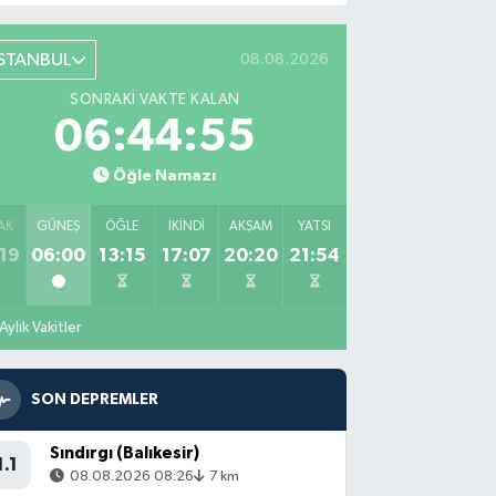
İSTANBUL
08.08.2026
SONRAKI VAKTE KALAN
06:44:54
Öğle Namazı
AK
GÜNEŞ
ÖĞLE
İKINDI
AKŞAM
YATSI
19
06:00
13:15
17:07
20:20
21:54
Aylık Vakitler
SON DEPREMLER
Sındırgı (Balıkesir)
1.1
08.08.2026 08:26
7 km