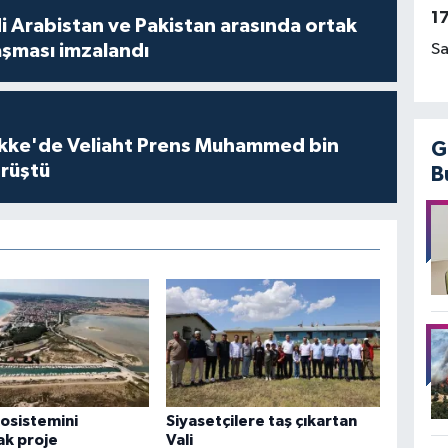
1
i Arabistan ve Pakistan arasında ortak
Sa
şması imzalandı
kke'de Veliaht Prens Muhammed bin
G
örüştü
B
osistemini
Siyasetçilere taş çıkartan
ak proje
Vali