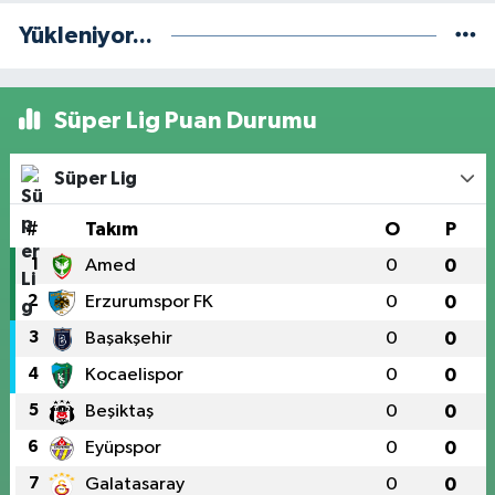
Yükleniyor...
Süper Lig Puan Durumu
Süper Lig
#
Takım
O
P
1
Amed
0
0
2
Erzurumspor FK
0
0
3
Başakşehir
0
0
4
Kocaelispor
0
0
5
Beşiktaş
0
0
6
Eyüpspor
0
0
7
Galatasaray
0
0