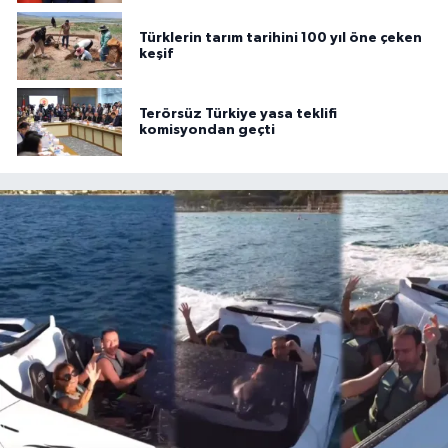
Türklerin tarım tarihini 100 yıl öne çeken
keşif
Terörsüz Türkiye yasa teklifi
komisyondan geçti