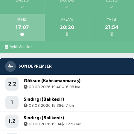
04:19
06:00
13:15
İKINDI
AKŞAM
YATSI
17:07
20:20
21:54
Aylık Vakitler
SON DEPREMLER
Göksun (Kahramanmaraş)
2.2
08.08.2026 19:40
6.98 km
Sındırgı (Balıkesir)
1
08.08.2026 19:38
7 km
Sındırgı (Balıkesir)
1.2
08.08.2026 19:34
12.57 km