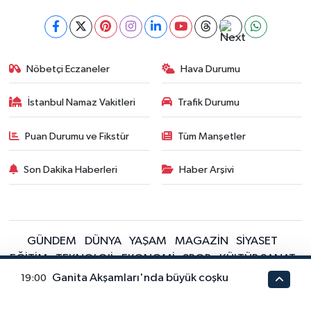
Nöbetçi Eczaneler
Hava Durumu
İstanbul Namaz Vakitleri
Trafik Durumu
Puan Durumu ve Fikstür
Tüm Manşetler
Son Dakika Haberleri
Haber Arşivi
GÜNDEM
DÜNYA
YAŞAM
MAGAZİN
SİYASET
EĞİTİM
TEKNOLOJİ
EKONOMİ
SPOR
KÜLTÜR SANAT
FRAGMANLAR
Ganita Akşamları'nda büyük coşku
19:00