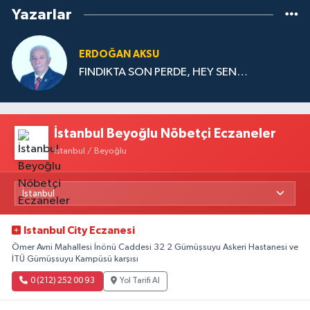
Yazarlar
ERDOĞAN AKSU
FINDIKTA SON PERDE, HEY SEN…
İstanbul Beyoğlu Nöbetçi Eczaneler
İstanbul / Beyoğlu
Istanbul City Eczanesi
Ömer Avni Mahallesi İnönü Caddesi 32 2 Gümüşsuyu Askeri Hastanesi ve
İTÜ Gümüşsuyu Kampüsü karşısı
0 (212) 252 00 93
Yol Tarifi Al