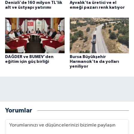
Denizli'de 160 milyon TL'lik
Ayvalık'ta üretici ve el
alt ve üstyapı yatırımı
emeği pazarı renk katıyor
DAĞDER ve BUMEV'den
Bursa Büyükşehir
eğitim için güç birliği
Harmancık'ta da yolları
yeniliyor
Yorumlar