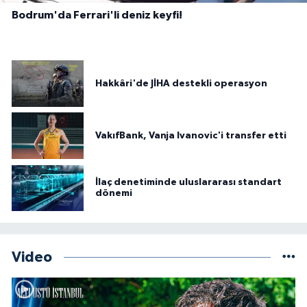
Bodrum'da Ferrari'li deniz keyfi!
Hakkâri'de JİHA destekli operasyon
VakıfBank, Vanja Ivanovic'i transfer etti
İlaç denetiminde uluslararası standart
dönemi
Video