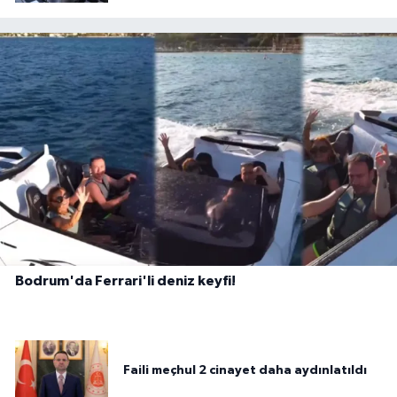
Bodrum'da Ferrari'li deniz keyfi!
Faili meçhul 2 cinayet daha aydınlatıldı