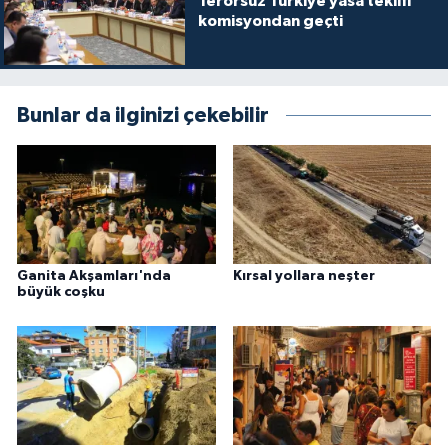
Terörsüz Türkiye yasa teklifi
komisyondan geçti
Bunlar da ilginizi çekebilir
Ganita Akşamları'nda
Kırsal yollara neşter
büyük coşku