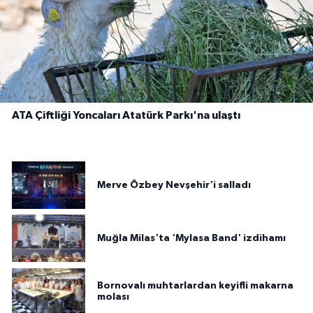
ATA Çiftliği Yoncaları Atatürk Parkı'na ulaştı
Merve Özbey Nevşehir'i salladı
Muğla Milas'ta 'Mylasa Band' izdihamı
Bornovalı muhtarlardan keyifli makarna
molası