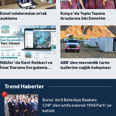
Esnaf odalarından ortak
Konya'da Toplu Taşıma
açıklama
Araçlarına Sıkı Denetim
Nilüfer'de Kent Rehberi ve
ABB'den mevsimlik tarım
İmar Durumu Sorgulama
işçilerine sağlık buluşması
yenilendi
Trend Haberler
1
Bursa'da 6 Belediye Başkanı
CHP'den istifa ederek YENİ Parti'ye
katıldı