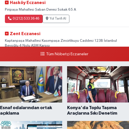
Hasköy Eczanesi
Piripaşa Mahallesi Şaban Deresi Sokak 65 A
0 (212) 533 36 46
Yol Tarifi Al
Zent Eczanesi
Kaptanpaşa Mahallesi Kasımpaşa Zincirlikuyu Caddesi 123B İstanbul
Beyoğlu 4 Nolu ASM Karşısı
Tüm Nöbetçi Eczaneler
0 (212) 297 96 92
Yol Tarifi Al
Esnaf odalarından ortak
Konya'da Toplu Taşıma
açıklama
Araçlarına Sıkı Denetim