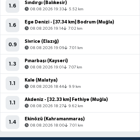
Sındırgı (Balıkesir)
1.6
08.08.2026 19:33
5.52 km
Ege Denizi - [37.34 km] Bodrum (Muğla)
1.6
08.08.2026 19:14
7.02 km
Sivrice (Elazığ)
0.9
08.08.2026 19:09
7.01 km
Pınarbaşı (Kayseri)
1.3
08.08.2026 19:01
7.07 km
Kale (Malatya)
1.1
08.08.2026 18:44
9.9 km
Akdeniz - [32.33 km] Fethiye (Muğla)
1.1
08.08.2026 18:27
9.62 km
Ekinözü (Kahramanmaraş)
1.4
08.08.2026 18:00
7.01 km