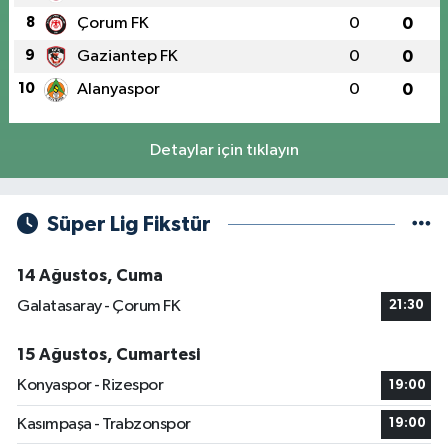
8
Çorum FK
0
0
9
Gaziantep FK
0
0
10
Alanyaspor
0
0
Detaylar için tıklayın
Süper Lig Fikstür
14 Ağustos, Cuma
Galatasaray - Çorum FK
21:30
15 Ağustos, Cumartesi
Konyaspor - Rizespor
19:00
Kasımpaşa - Trabzonspor
19:00