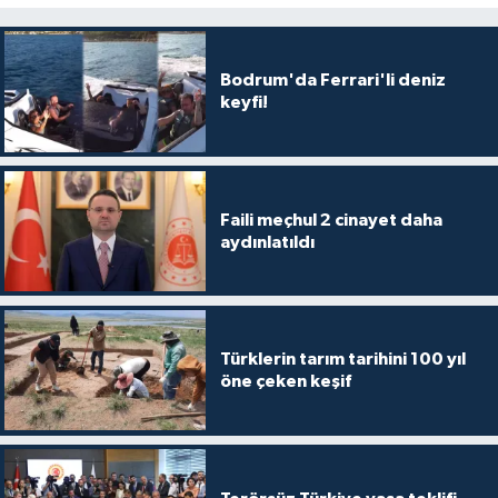
Bodrum'da Ferrari'li deniz
keyfi!
Faili meçhul 2 cinayet daha
aydınlatıldı
Türklerin tarım tarihini 100 yıl
öne çeken keşif