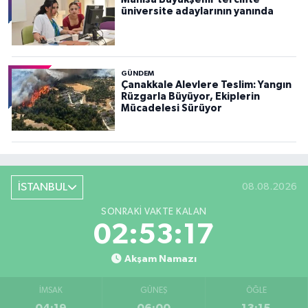
üniversite adaylarının yanında
GÜNDEM
Çanakkale Alevlere Teslim: Yangın
Rüzgarla Büyüyor, Ekiplerin
Mücadelesi Sürüyor
İSTANBUL
08.08.2026
SONRAKI VAKTE KALAN
02:53:16
Akşam Namazı
İMSAK
GÜNEŞ
ÖĞLE