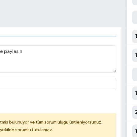
tmiş bulunuyor ve tüm sorumluluğu üstleniyorsunuz.
 şekilde sorumlu tutulamaz.