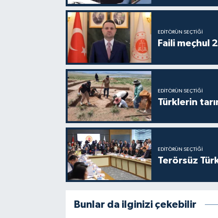
EDITÖRÜN SEÇTIĞI
Faili meçhul 
EDITÖRÜN SEÇTIĞI
Türklerin tarı
EDITÖRÜN SEÇTIĞI
Terörsüz Türk
Bunlar da ilginizi çekebilir