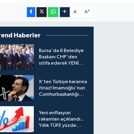
-
+
A
A
rend Haberler
Bursa'da 6 Belediye
Başkanı CHP'den
istifa ederek YENİ
Parti'ye katıldı
X'ten Türkiye kararına
itiraz! İmamoğlu'nun
Cumhurbaşkanlığı
Adaylığı Ofisi
hesabına erişim
Yeni enflasyon
engeli mahkemeye
rakamları açıklandı...
taşındı
Yıllık TÜFE yüzde
31,75'e yükseldi