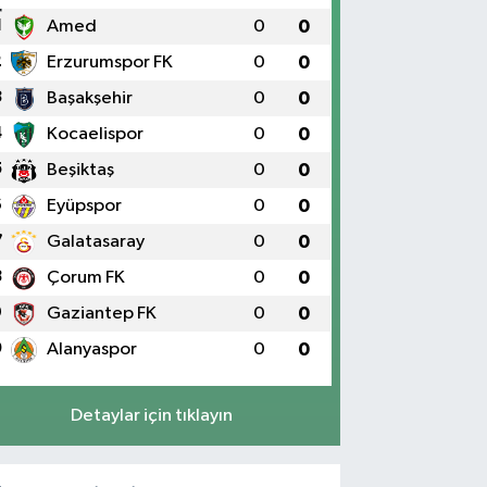
1
Amed
0
0
2
Erzurumspor FK
0
0
3
Başakşehir
0
0
4
Kocaelispor
0
0
5
Beşiktaş
0
0
6
Eyüpspor
0
0
7
Galatasaray
0
0
8
Çorum FK
0
0
9
Gaziantep FK
0
0
0
Alanyaspor
0
0
Detaylar için tıklayın