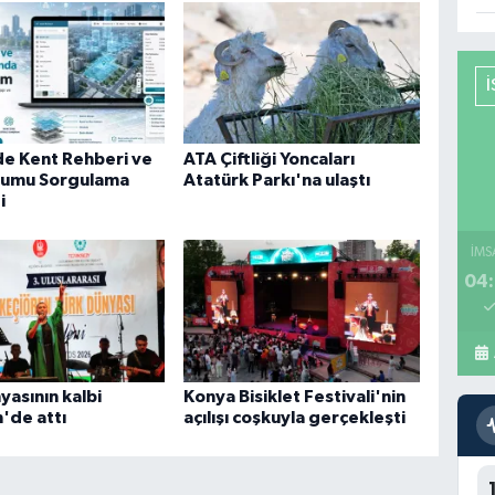
de Kent Rehberi ve
ATA Çiftliği Yoncaları
rumu Sorgulama
Atatürk Parkı'na ulaştı
i
İMS
04:
yasının kalbi
Konya Bisiklet Festivali'nin
'de attı
açılışı coşkuyla gerçekleşti