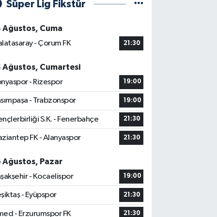
Süper Lig Fikstür
4 Ağustos, Cuma
latasaray - Çorum FK
21:30
5 Ağustos, Cumartesi
nyaspor - Rizespor
19:00
sımpaşa - Trabzonspor
19:00
nçlerbirliği S.K. - Fenerbahçe
21:30
ziantep FK - Alanyaspor
21:30
6 Ağustos, Pazar
şakşehir - Kocaelispor
19:00
şiktaş - Eyüpspor
21:30
ed - Erzurumspor FK
21:30