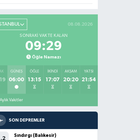
İSTANBUL
08.08.2026
SONRAKI VAKTE KALAN
09:28
Öğle Namazı
AK
GÜNEŞ
ÖĞLE
İKINDI
AKŞAM
YATSI
19
06:00
13:15
17:07
20:20
21:54
Aylık Vakitler
SON DEPREMLER
Sındırgı (Balıkesir)
1.2