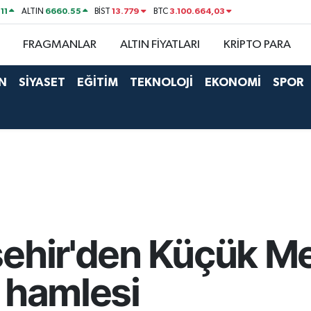
11
6660.55
13.779
3.100.664,03
ALTIN
BİST
BTC
FRAGMANLAR
ALTIN FİYATLARI
KRİPTO PARA
N
SİYASET
EĞİTİM
TEKNOLOJİ
EKONOMİ
SPOR
şehir'den Küçük M
 hamlesi