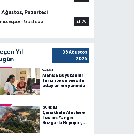
7 Ağustos, Pazartesi
msunspor - Göztepe
21:30
eçen Yıl
08 Ağustos
ugün
2025
YAŞAM
Manisa Büyükşehir
tercihte üniversite
adaylarının yanında
GÜNDEM
Çanakkale Alevlere
Teslim: Yangın
Rüzgarla Büyüyor,
Ekiplerin Mücadelesi
Sürüyor