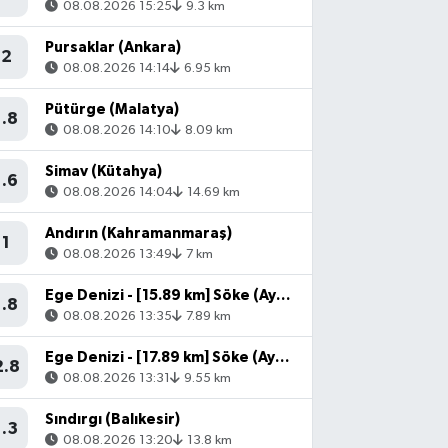
08.08.2026 15:25
9.3 km
Pursaklar (Ankara)
2
08.08.2026 14:14
6.95 km
Pütürge (Malatya)
1.8
08.08.2026 14:10
8.09 km
Simav (Kütahya)
1.6
08.08.2026 14:04
14.69 km
Andırın (Kahramanmaraş)
1
08.08.2026 13:49
7 km
Ege Denizi - [15.89 km] Söke (Aydın)
1.8
08.08.2026 13:35
7.89 km
Ege Denizi - [17.89 km] Söke (Aydın)
2.8
08.08.2026 13:31
9.55 km
Sındırgı (Balıkesir)
1.3
08.08.2026 13:20
13.8 km