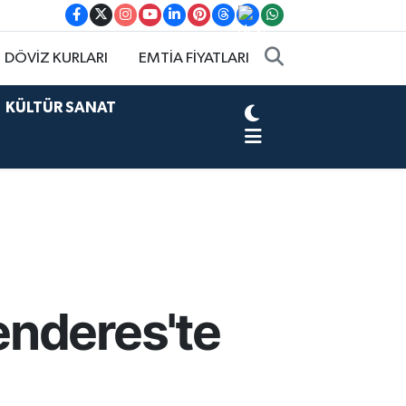
DÖVİZ KURLARI
EMTİA FİYATLARI
KÜLTÜR SANAT
enderes'te