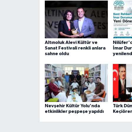
Altınoluk Alevi Kültür ve
Nilüfer'
Sanat Festivali renkli anlara
İmar Du
sahne oldu
yenilend
Nevşehir Kültür Yolu'nda
Türk Dün
etkinlikler peşpeşe yapıldı
Keçiören