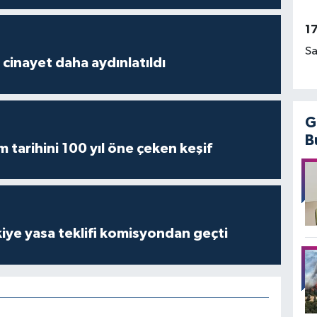
1
Sa
2 cinayet daha aydınlatıldı
G
B
m tarihini 100 yıl öne çeken keşif
iye yasa teklifi komisyondan geçti