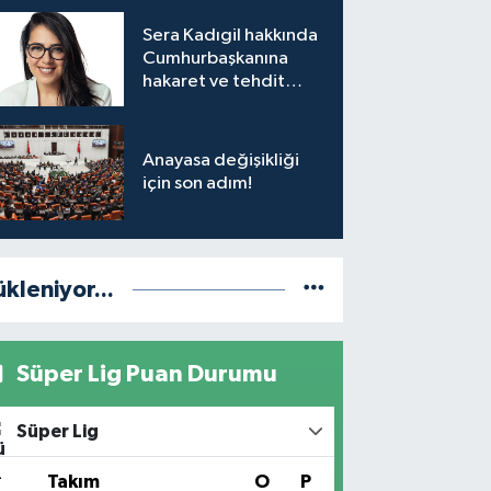
Sera Kadıgil hakkında
Cumhurbaşkanına
hakaret ve tehdit
soruşturması
Anayasa değişikliği
için son adım!
ükleniyor...
Süper Lig Puan Durumu
Süper Lig
#
Takım
O
P