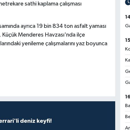
 metrekare sathi kaplama çalışması
1
samında ayrıca 19 bin 834 ton asfalt yaması
Ga
si, Küçük Menderes Havzası'nda ilçe
1
llarındaki yenileme çalışmalarını yaz boyunca
Ko
Ka
Ge
Ga
1
Ba
Be
rari'li deniz keyfi!
Am