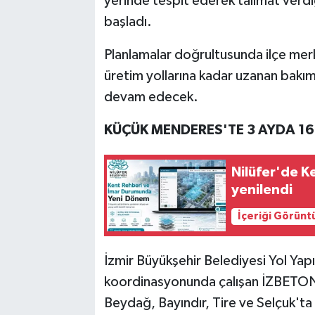
yerinde tespit ederek talimat verdi
başladı.
Planlamalar doğrultusunda ilçe mer
üretim yollarına kadar uzanan bakım,
devam edecek.
KÜÇÜK MENDERES'TE 3 AYDA 16
Nilüfer'de 
yenilendi
İçeriği Görünt
İzmir Büyükşehir Belediyesi Yol Yap
koordinasyonunda çalışan İZBETON 
Beydağ, Bayındır, Tire ve Selçuk'ta 