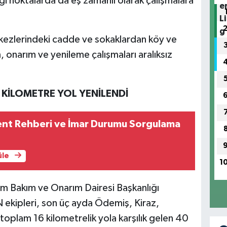
ği noktalarda da eş zamanlı olarak çalışmalara
kezlerindeki cadde ve sokaklardan köy ve
 onarım ve yenileme çalışmaları aralıksız
 KİLOMETRE YOL YENİLENDİ
Kent Rehberi ve İmar Durumu Sorgulama
üle
1
ım Bakım ve Onarım Dairesi Başkanlığı
ekipleri, son üç ayda Ödemiş, Kiraz,
toplam 16 kilometrelik yola karşılık gelen 40