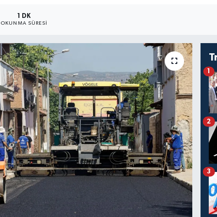
1 DK
OKUNMA SÜRESI
T
1
2
3