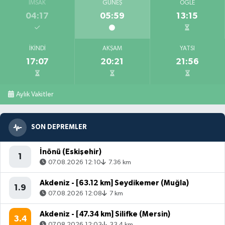
İMSAK
GÜNEŞ
ÖĞLE
04:17
05:59
13:15
İKINDI
AKŞAM
YATSI
17:07
20:21
21:56
Aylık Vakitler
SON DEPREMLER
İnönü (Eskişehir)
1
07.08.2026 12:10
7.36 km
Akdeniz - [63.12 km] Seydikemer (Muğla)
1.9
07.08.2026 12:08
7 km
Akdeniz - [47.34 km] Silifke (Mersin)
3.4
07.08.2026 12:03
33.4 km