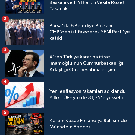
Başkanı ve 1 İYİ Partili Vekile Rozet
Takacak
2
Bursa'da 6 Belediye Başkanı
CHP'den istifa ederek YENİ Parti'ye
katıldı
3
X'ten Türkiye kararına itiraz!
İmamoğlu'nun Cumhurbaşkanlığı
Adaylığı Ofisi hesabına erişim
engeli mahkemeye taşındı
4
Yeni enflasyon rakamları açıklandı...
Yıllık TÜFE yüzde 31,75'e yükseldi
5
Kerem Kazaz Finlandiya Rallisi'nde
Mücadele Edecek