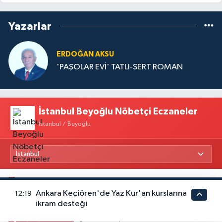
Yazarlar
ERDOĞAN AKSU
'PAŞOLAR EVİ' TATLI-SERT ROMAN
İstanbul Beyoğlu Nöbetçi Eczaneler
İstanbul / Beyoğlu
Kasımpaşa Eczanesi
Yahya Kahya Mahallesi Kasımpaşa Bostanı Sokak 18A Mutfak Ekipmanları
Ankara Keçiören'de Yaz Kur'an kurslarına
12:19
Satan Dükkanların Olduğu Caddede Denizbank'ın Karşısı, Albaraka'nın
ikram desteği
Sokağında