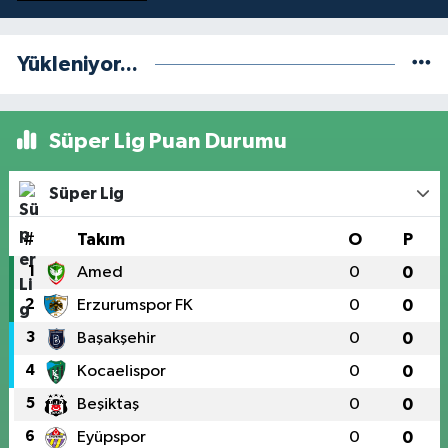
Yükleniyor...
Süper Lig Puan Durumu
Süper Lig
#
Takım
O
P
1
Amed
0
0
2
Erzurumspor FK
0
0
3
Başakşehir
0
0
4
Kocaelispor
0
0
5
Beşiktaş
0
0
6
Eyüpspor
0
0