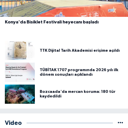
Konya'da Bisiklet Festivali heyecanı başladı
TTK Dijital Tarih Akademisi erişime açıldı
TÜBİTAK 1707 programında 2026 yılı ilk
dönem sonuçları açıklandı
Bozcaada'da mercan koruma: 180 tür
kaydedildi
Video