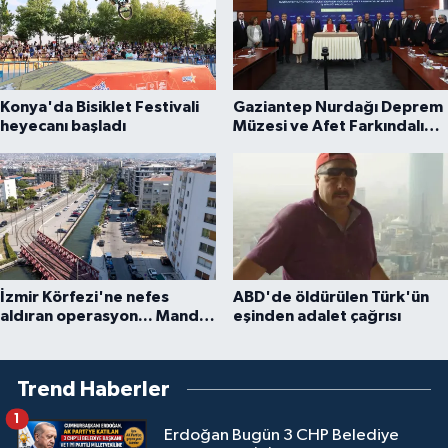
Konya'da Bisiklet Festivali
Gaziantep Nurdağı Deprem
heyecanı başladı
Müzesi ve Afet Farkındalık
Merkezi için iş birliği
İzmir Körfezi'ne nefes
ABD'de öldürülen Türk'ün
aldıran operasyon... Manda
eşinden adalet çağrısı
ve Bostanlı temizlendi
Trend Haberler
1
Erdoğan Bugün 3 CHP Belediye