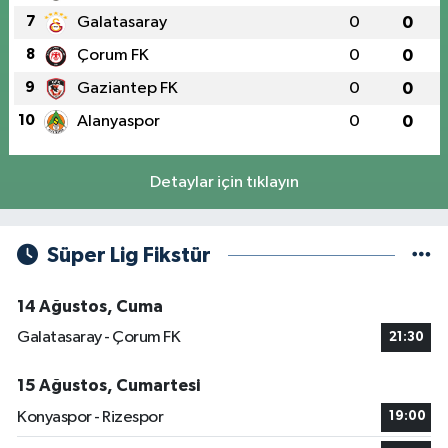
7
Galatasaray
0
0
8
Çorum FK
0
0
9
Gaziantep FK
0
0
10
Alanyaspor
0
0
Detaylar için tıklayın
Süper Lig Fikstür
14 Ağustos, Cuma
Galatasaray - Çorum FK
21:30
15 Ağustos, Cumartesi
Konyaspor - Rizespor
19:00