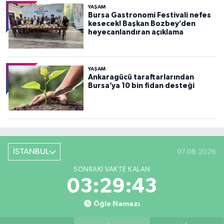
YAŞAM
Bursa Gastronomi Festivali nefes
kesecek! Başkan Bozbey’den
heyecanlandıran açıklama
YAŞAM
Ankaragücü taraftarlarından
Bursa’ya 10 bin fidan desteği
İSTANBUL
07.08.2026
SONRAKI VAKTE KALAN
03:29:42
Öğle Namazı