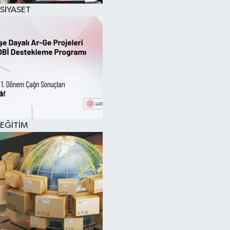
SİYASET
EĞİTİM