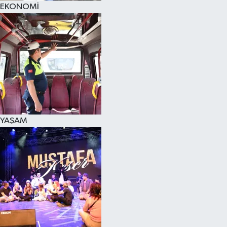
EKONOMİ
SPOR
KÜLTÜR SANAT
FRAGMANLAR
YAŞAM