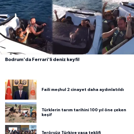
Bodrum'da Ferrari'li deniz keyfi!
Faili meçhul 2 cinayet daha aydınlatıldı
Türklerin tarım tarihini 100 yıl öne çeken
keşif
Terörsüz Türkiye yasa teklifi