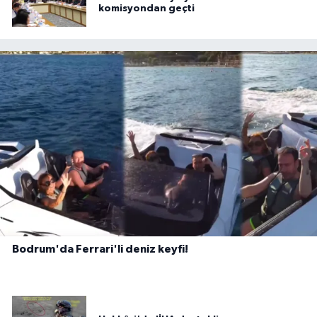
komisyondan geçti
Bodrum'da Ferrari'li deniz keyfi!