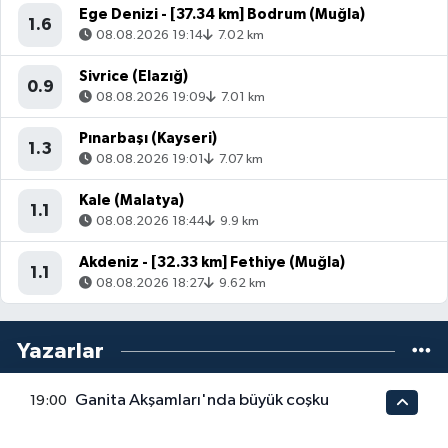
Ege Denizi - [37.34 km] Bodrum (Muğla)
1.6
08.08.2026 19:14
7.02 km
Sivrice (Elazığ)
0.9
08.08.2026 19:09
7.01 km
Pınarbaşı (Kayseri)
1.3
08.08.2026 19:01
7.07 km
Kale (Malatya)
1.1
08.08.2026 18:44
9.9 km
Akdeniz - [32.33 km] Fethiye (Muğla)
1.1
08.08.2026 18:27
9.62 km
Yazarlar
Ganita Akşamları'nda büyük coşku
19:00
ERDOĞAN AKSU
FINDIKTA SON PERDE, HEY SEN…