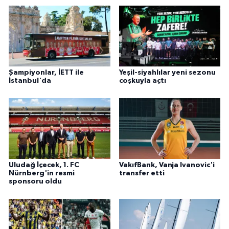
Şampiyonlar, İETT ile
Yeşil-siyahlılar yeni sezonu
İstanbul'da
coşkuyla açtı
Uludağ İçecek, 1. FC
VakıfBank, Vanja Ivanovic'i
Nürnberg'in resmi
transfer etti
sponsoru oldu