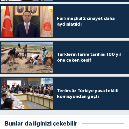
Faili meçhul 2 cinayet daha
aydınlatıldı
Türklerin tarım tarihini 100 yıl
öne çeken keşif
Terörsüz Türkiye yasa teklifi
komisyondan geçti
Bunlar da ilginizi çekebilir