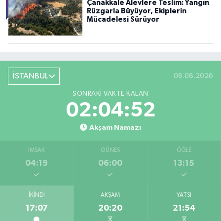
Çanakkale Alevlere Teslim: Yangın
Rüzgarla Büyüyor, Ekiplerin
Mücadelesi Sürüyor
İSTANBUL
08.08.2026
SONRAKI VAKTE KALAN
02:04:50
Akşam Namazı
İMSAK
GÜNEŞ
ÖĞLE
04:19
06:00
13:15
İKINDI
AKŞAM
YATSI
17:07
20:20
21:54