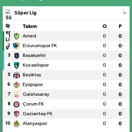
Süper Lig
#
Takım
O
P
1
Amed
0
0
2
Erzurumspor FK
0
0
3
Başakşehir
0
0
4
Kocaelispor
0
0
5
Beşiktaş
0
0
6
Eyüpspor
0
0
7
Galatasaray
0
0
8
Çorum FK
0
0
9
Gaziantep FK
0
0
10
Alanyaspor
0
0