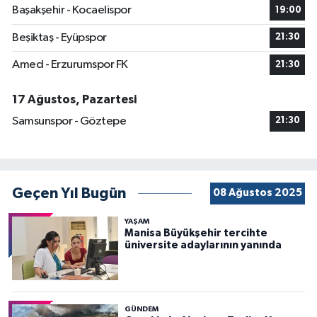
Başakşehir - Kocaelispor
19:00
Beşiktaş - Eyüpspor
21:30
Amed - Erzurumspor FK
21:30
17 Ağustos, Pazartesi
Samsunspor - Göztepe
21:30
Geçen Yıl Bugün
08 Ağustos 2025
YAŞAM
Manisa Büyükşehir tercihte
üniversite adaylarının yanında
GÜNDEM