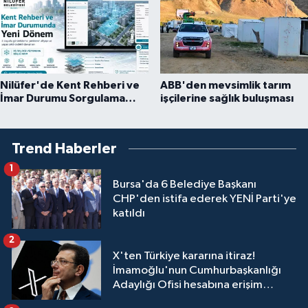
Nilüfer'de Kent Rehberi ve
ABB'den mevsimlik tarım
İmar Durumu Sorgulama
işçilerine sağlık buluşması
yenilendi
Trend Haberler
1
Bursa'da 6 Belediye Başkanı
CHP'den istifa ederek YENİ Parti'ye
katıldı
2
X'ten Türkiye kararına itiraz!
İmamoğlu'nun Cumhurbaşkanlığı
Adaylığı Ofisi hesabına erişim
engeli mahkemeye taşındı