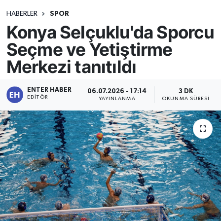
HABERLER
SPOR
Konya Selçuklu'da Sporcu
Seçme ve Yetiştirme
Merkezi tanıtıldı
ENTER HABER
06.07.2026 - 17:14
3 DK
EDITÖR
YAYINLANMA
OKUNMA SÜRESI