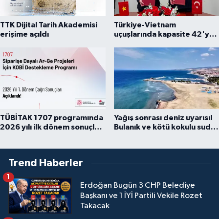
TTK Dijital Tarih Akademisi
Türkiye-Vietnam
erişime açıldı
uçuşlarında kapasite 42'ye
çıkarıldı
TÜBİTAK 1707 programında
Yağış sonrası deniz uyarısı!
2026 yılı ilk dönem sonuçları
Bulanık ve kötü kokulu suda
açıklandı
yüzmeyin
Trend Haberler
1
Erdoğan Bugün 3 CHP Belediye
Başkanı ve 1 İYİ Partili Vekile Rozet
Takacak