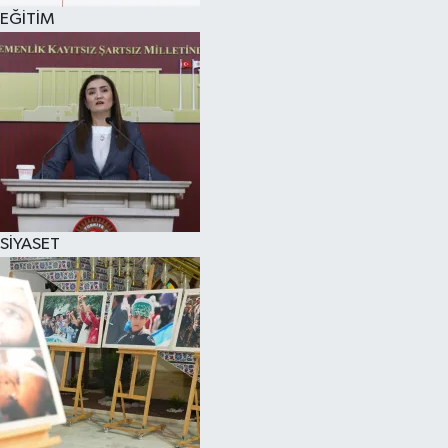
EĞİTİM
SİYASET