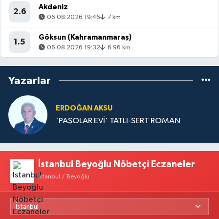
Akdeniz
2.6
06.08.2026 19:46
7 km
Göksun (Kahramanmaraş)
1.5
06.08.2026 19:32
6.96 km
Yazarlar
ERDOĞAN AKSU
'PAŞOLAR EVİ' TATLI-SERT ROMAN
İstanbul Beyoğlu Nöbetçi Eczaneler
İstanbul / Beyoğlu