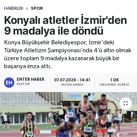
HABERLER
SPOR
Konyalı atletler İzmir'den
9 madalya ile döndü
Konya Büyükşehir Belediyespor, İzmir’deki
Türkiye Atletizm Şampiyonası'nda 4’ü altın olmak
üzere toplam 9 madalya kazanarak büyük bir
başarıya imza attı.
ENTER HABER
07.07.2026 - 14:41
1 DK
EDITÖR
YAYINLANMA
OKUNMA SÜRESI