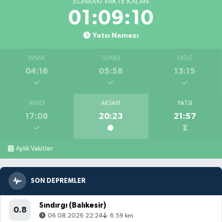
SONRAKI VAKTE KALAN
01:09:08
Yatsı Namazı
İMSAK
GÜNEŞ
ÖĞLE
04:16
05:58
13:15
İKINDI
AKŞAM
YATSI
17:08
20:23
21:57
Aylık Vakitler
SON DEPREMLER
Sındırgı (Balıkesir)
0.8
06.08.2026 22:24
6.59 km