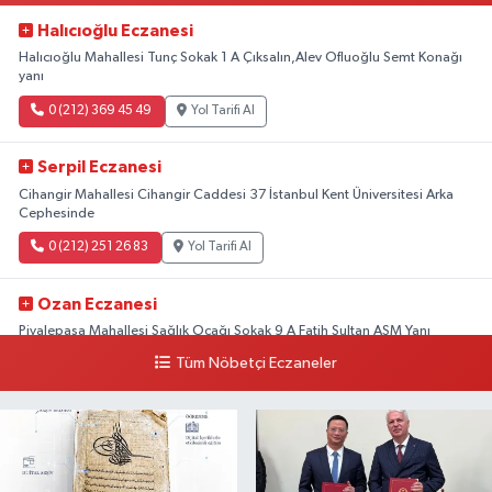
Halıcıoğlu Eczanesi
Halıcıoğlu Mahallesi Tunç Sokak 1 A Çıksalın,Alev Ofluoğlu Semt Konağı
yanı
0 (212) 369 45 49
Yol Tarifi Al
Serpil Eczanesi
Cihangir Mahallesi Cihangir Caddesi 37 İstanbul Kent Üniversitesi Arka
Cephesinde
0 (212) 251 26 83
Yol Tarifi Al
Ozan Eczanesi
Piyalepaşa Mahallesi Sağlık Ocağı Sokak 9 A Fatih Sultan ASM Yanı
Tüm Nöbetçi Eczaneler
0 (212) 297 30 13
Yol Tarifi Al