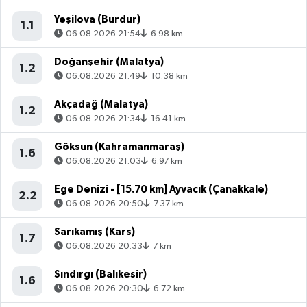
Yeşilova (Burdur)
1.1
06.08.2026 21:54
6.98 km
Doğanşehir (Malatya)
1.2
06.08.2026 21:49
10.38 km
Akçadağ (Malatya)
1.2
06.08.2026 21:34
16.41 km
Göksun (Kahramanmaraş)
1.6
06.08.2026 21:03
6.97 km
Ege Denizi - [15.70 km] Ayvacık (Çanakkale)
2.2
06.08.2026 20:50
7.37 km
Sarıkamış (Kars)
1.7
06.08.2026 20:33
7 km
Sındırgı (Balıkesir)
1.6
06.08.2026 20:30
6.72 km