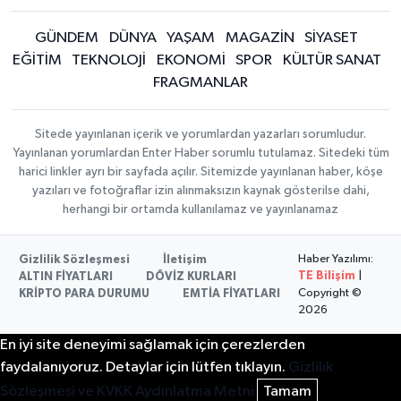
GÜNDEM
DÜNYA
YAŞAM
MAGAZİN
SİYASET
EĞİTİM
TEKNOLOJİ
EKONOMİ
SPOR
KÜLTÜR SANAT
FRAGMANLAR
Sitede yayınlanan içerik ve yorumlardan yazarları sorumludur.
Yayınlanan yorumlardan Enter Haber sorumlu tutulamaz. Sitedeki tüm
harici linkler ayrı bir sayfada açılır. Sitemizde yayınlanan haber, köşe
yazıları ve fotoğraflar izin alınmaksızın kaynak gösterilse dahi,
herhangi bir ortamda kullanılamaz ve yayınlanamaz
Haber Yazılımı:
Gizlilik Sözleşmesi
İletişim
TE Bilişim
|
ALTIN FİYATLARI
DÖVİZ KURLARI
Copyright ©
KRİPTO PARA DURUMU
EMTİA FİYATLARI
2026
En iyi site deneyimi sağlamak için çerezlerden
faydalanıyoruz. Detaylar için lütfen tıklayın.
Gizlilik
Sözleşmesi ve KVKK Aydınlatma Metni
Tamam