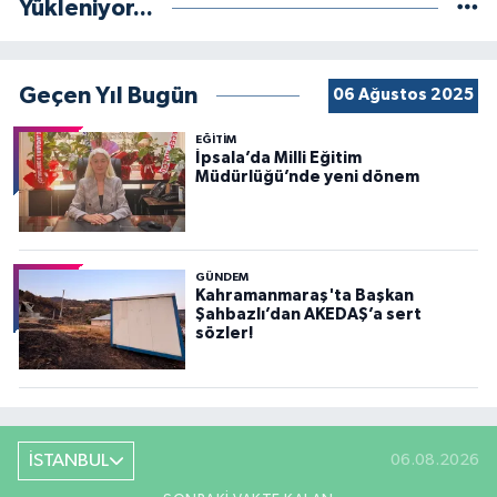
Yükleniyor...
Geçen Yıl Bugün
06 Ağustos 2025
EĞİTİM
İpsala’da Milli Eğitim
Müdürlüğü’nde yeni dönem
GÜNDEM
Kahramanmaraş'ta Başkan
Şahbazlı’dan AKEDAŞ’a sert
sözler!
İSTANBUL
06.08.2026