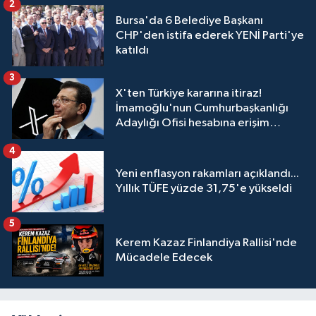
2
Bursa'da 6 Belediye Başkanı
CHP'den istifa ederek YENİ Parti'ye
katıldı
3
X'ten Türkiye kararına itiraz!
İmamoğlu'nun Cumhurbaşkanlığı
Adaylığı Ofisi hesabına erişim
engeli mahkemeye taşındı
4
Yeni enflasyon rakamları açıklandı...
Yıllık TÜFE yüzde 31,75'e yükseldi
5
Kerem Kazaz Finlandiya Rallisi'nde
Mücadele Edecek