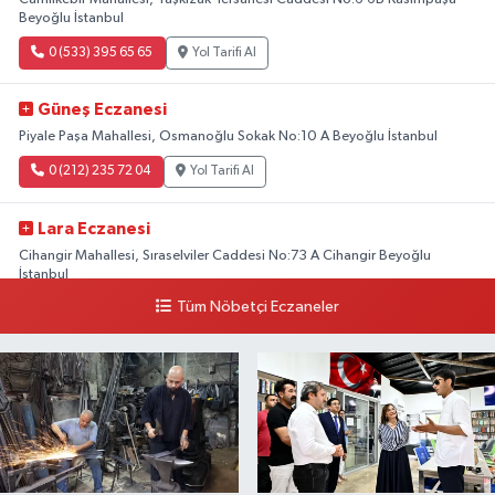
Beyoğlu İstanbul
0 (533) 395 65 65
Yol Tarifi Al
Güneş Eczanesi
Piyale Paşa Mahallesi, Osmanoğlu Sokak No:10 A Beyoğlu İstanbul
0 (212) 235 72 04
Yol Tarifi Al
Lara Eczanesi
Cihangir Mahallesi, Sıraselviler Caddesi No:73 A Cihangir Beyoğlu
İstanbul
Tüm Nöbetçi Eczaneler
0 (212) 293 90 86
Yol Tarifi Al