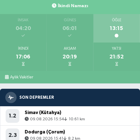
İkindi Namazı
İMSAK
GÜNEŞ
ÖĞLE
04:20
06:01
13:15
İKINDI
AKŞAM
YATSI
17:06
20:19
21:52
Aylık Vakitler
SON DEPREMLER
Simav (Kütahya)
1.2
09.08.2026 15:54
10.61 km
Dodurga (Çorum)
2.3
09.08.2026 15:41
8.2 km