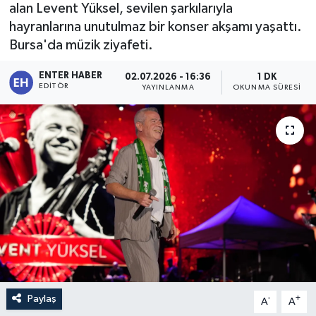
alan Levent Yüksel, sevilen şarkılarıyla
hayranlarına unutulmaz bir konser akşamı yaşattı.
Bursa'da müzik ziyafeti.
ENTER HABER
02.07.2026 - 16:36
1 DK
EDITÖR
YAYINLANMA
OKUNMA SÜRESI
Paylaş
-
+
A
A