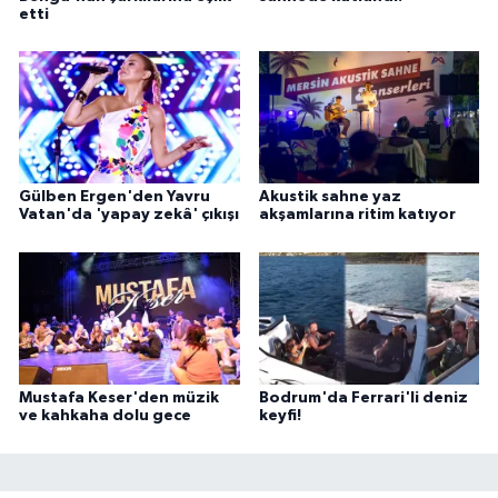
etti
Gülben Ergen'den Yavru
Akustik sahne yaz
Vatan'da 'yapay zekâ' çıkışı
akşamlarına ritim katıyor
Mustafa Keser'den müzik
Bodrum'da Ferrari'li deniz
ve kahkaha dolu gece
keyfi!