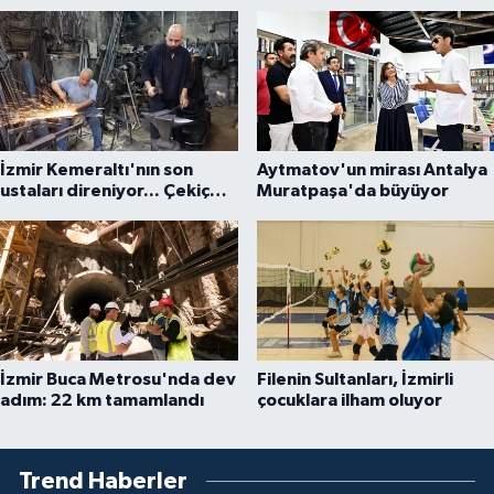
İzmir Kemeraltı'nın son
Aytmatov'un mirası Antalya
ustaları direniyor... Çekiç
Muratpaşa'da büyüyor
sesleriyle yaşayan miras
İzmir Buca Metrosu'nda dev
Filenin Sultanları, İzmirli
adım: 22 km tamamlandı
çocuklara ilham oluyor
Trend Haberler