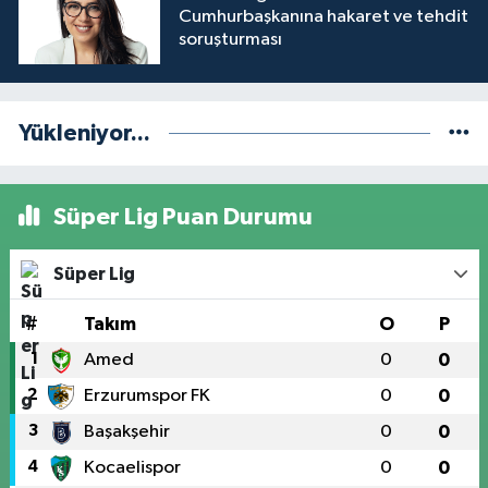
Cumhurbaşkanına hakaret ve tehdit
soruşturması
Yükleniyor...
Süper Lig Puan Durumu
Süper Lig
#
Takım
O
P
1
Amed
0
0
2
Erzurumspor FK
0
0
3
Başakşehir
0
0
4
Kocaelispor
0
0