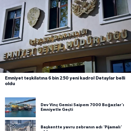
Emniyet teşkilatına 6 bin 250 yeni kadro! Detaylar belli
oldu
Dev Vinç Gemisi Saipem 7000 Boğazlar'ı
Emniyetle Geçti
Başkentte yavru zebranın adı 'Pijamalı'