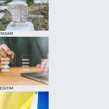
SPOR
KÜLTÜR SANAT
FRAGMANLAR
YAŞAM
EĞİTİM