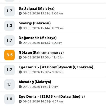
Battalgazi (Malatya)
1.7
09.08.2026 15:31
8.06 km
Sındırgı (Balıkesir)
1.3
09.08.2026 15:14
11.29 km
Doğanşehir (Malatya)
1.7
09.08.2026 15:13
7.03 km
Göksun (Kahramanmaraş)
3.5
09.08.2026 15:06
11.42 km
Ege Denizi - [43.05 km] Ayvacık (Çanakkale)
1.7
09.08.2026 15:02
9.92 km
Akçadağ (Malatya)
1.1
09.08.2026 14:58
7 km
Ege Denizi - [129.16 km] Datça (Muğla)
1.6
09.08.2026 14:58
4.57 km