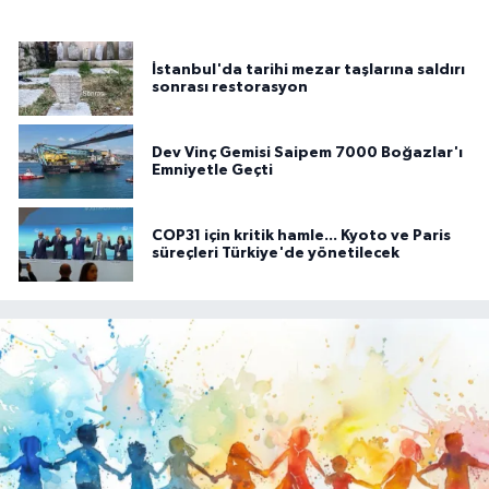
İstanbul'da tarihi mezar taşlarına saldırı
sonrası restorasyon
Dev Vinç Gemisi Saipem 7000 Boğazlar'ı
Emniyetle Geçti
COP31 için kritik hamle... Kyoto ve Paris
süreçleri Türkiye'de yönetilecek