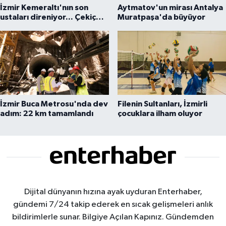
İzmir Kemeraltı'nın son
Aytmatov'un mirası Antalya
ustaları direniyor... Çekiç
Muratpaşa'da büyüyor
sesleriyle yaşayan miras
İzmir Buca Metrosu'nda dev
Filenin Sultanları, İzmirli
adım: 22 km tamamlandı
çocuklara ilham oluyor
Dijital dünyanın hızına ayak uyduran Enterhaber,
gündemi 7/24 takip ederek en sıcak gelişmeleri anlık
bildirimlerle sunar. Bilgiye Açılan Kapınız. Gündemden