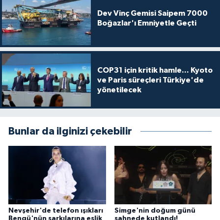
Dev Vinç Gemisi Saipem 7000
Boğazlar'ı Emniyetle Geçti
COP31 için kritik hamle... Kyoto
ve Paris süreçleri Türkiye'de
yönetilecek
Bunlar da ilginizi çekebilir
Nevşehir'de telefon ışıkları
Simge'nin doğum günü
Bengü'nün şarkılarına eşlik
sahnede kutlandı!