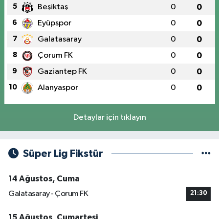
5
Beşiktaş
0
0
6
Eyüpspor
0
0
7
Galatasaray
0
0
8
Çorum FK
0
0
9
Gaziantep FK
0
0
10
Alanyaspor
0
0
Detaylar için tıklayın
Süper Lig Fikstür
14 Ağustos, Cuma
Galatasaray - Çorum FK
21:30
15 Ağustos, Cumartesi