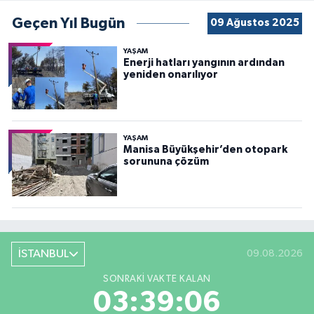
Geçen Yıl Bugün
09 Ağustos 2025
YAŞAM
Enerji hatları yangının ardından
yeniden onarılıyor
YAŞAM
Manisa Büyükşehir’den otopark
sorununa çözüm
İSTANBUL
09.08.2026
SONRAKI VAKTE KALAN
03:39:04