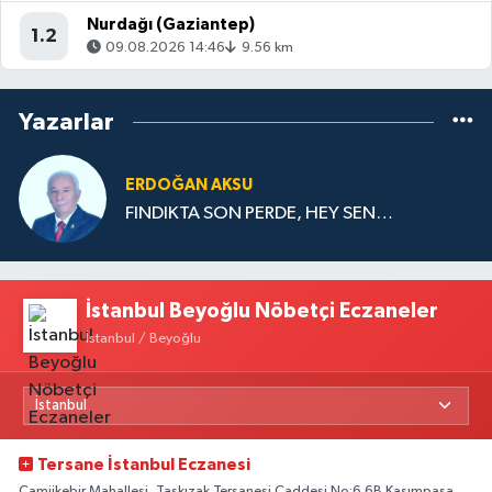
Nurdağı (Gaziantep)
1.2
09.08.2026 14:46
9.56 km
Yazarlar
ERDOĞAN AKSU
FINDIKTA SON PERDE, HEY SEN…
İstanbul Beyoğlu Nöbetçi Eczaneler
İstanbul / Beyoğlu
Tersane İstanbul Eczanesi
Camiikebir Mahallesi, Taşkızak Tersanesi Caddesi No:6 6B Kasımpaşa