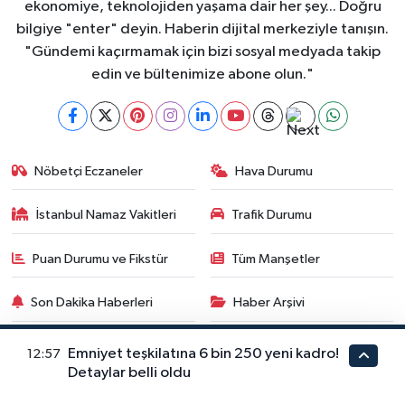
ekonomiye, teknolojiden yaşama dair her şey... Doğru
bilgiye "enter" deyin. Haberin dijital merkeziyle tanışın.
"Gündemi kaçırmamak için bizi sosyal medyada takip
edin ve bültenimize abone olun."
Nöbetçi Eczaneler
Hava Durumu
İstanbul Namaz Vakitleri
Trafik Durumu
Puan Durumu ve Fikstür
Tüm Manşetler
Son Dakika Haberleri
Haber Arşivi
Emniyet teşkilatına 6 bin 250 yeni kadro!
12:57
Detaylar belli oldu
GÜNDEM
DÜNYA
YAŞAM
MAGAZİN
SİYASET