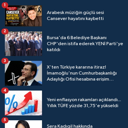
1
Arabesk müziğin güçlü sesi
Cansever hayatını kaybetti
2
Bursa'da 6 Belediye Başkanı
CHP'den istifa ederek YENİ Parti'ye
katıldı
3
X'ten Türkiye kararına itiraz!
İmamoğlu'nun Cumhurbaşkanlığı
Adaylığı Ofisi hesabına erişim
engeli mahkemeye taşındı
4
Yeni enflasyon rakamları açıklandı...
Yıllık TÜFE yüzde 31,75'e yükseldi
5
Sera Kadıgil hakkında