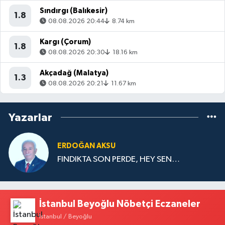
Sındırgı (Balıkesir)
1.8
08.08.2026 20:44
8.74 km
Kargı (Çorum)
1.8
08.08.2026 20:30
18.16 km
Akçadağ (Malatya)
1.3
08.08.2026 20:21
11.67 km
Yazarlar
ERDOĞAN AKSU
FINDIKTA SON PERDE, HEY SEN…
İstanbul Beyoğlu Nöbetçi Eczaneler
İstanbul / Beyoğlu