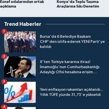
Esnaf odalarından ortak
Konya'da Toplu Taşıma
açıklama
Araçlarına Sıkı Denetim
Trend Haberler
1
Bursa'da 6 Belediye Başkanı
CHP'den istifa ederek YENİ Parti'ye
katıldı
2
X'ten Türkiye kararına itiraz!
İmamoğlu'nun Cumhurbaşkanlığı
Adaylığı Ofisi hesabına erişim
engeli mahkemeye taşındı
3
Yeni enflasyon rakamları açıklandı...
Yıllık TÜFE yüzde 31,75'e yükseldi
4