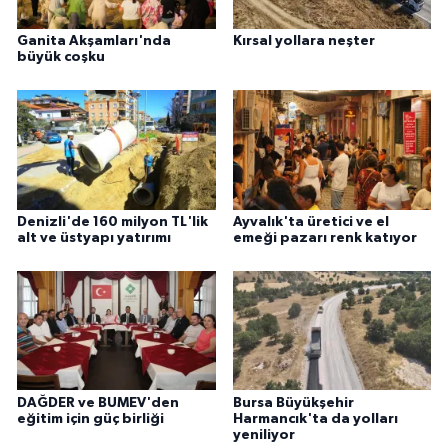
Ganita Akşamları'nda
Kırsal yollara neşter
büyük coşku
Denizli'de 160 milyon TL'lik
Ayvalık'ta üretici ve el
alt ve üstyapı yatırımı
emeği pazarı renk katıyor
DAĞDER ve BUMEV'den
Bursa Büyükşehir
eğitim için güç birliği
Harmancık'ta da yolları
yeniliyor