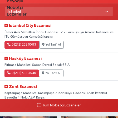
Istanbul City Eczanesi
Ömer Avni Mahallesi İnönü Caddesi 32 2 Gümüşsuyu Askeri Hastanesi ve
İTÜ Gümüşsuyu Kampüsü karşısı
0 (212) 252 00 93
Yol Tarifi Al
Hasköy Eczanesi
Piripaşa Mahallesi Şaban Deresi Sokak 65 A
0 (212) 533 36 46
Yol Tarifi Al
Zent Eczanesi
Kaptanpaşa Mahallesi Kasımpaşa Zincirlikuyu Caddesi 123B İstanbul
Beyoğlu 4 Nolu ASM Karşısı
Tüm Nöbetçi Eczaneler
0 (212) 297 96 92
Yol Tarifi Al