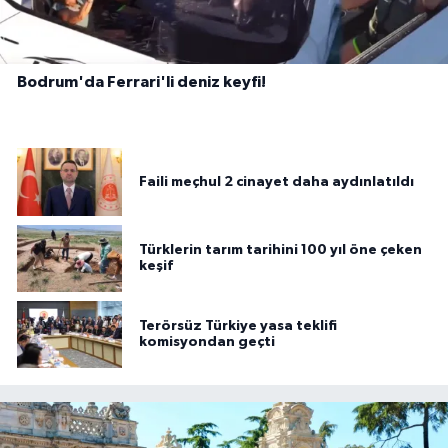
Bodrum'da Ferrari'li deniz keyfi!
Faili meçhul 2 cinayet daha aydınlatıldı
Türklerin tarım tarihini 100 yıl öne çeken
keşif
Terörsüz Türkiye yasa teklifi
komisyondan geçti