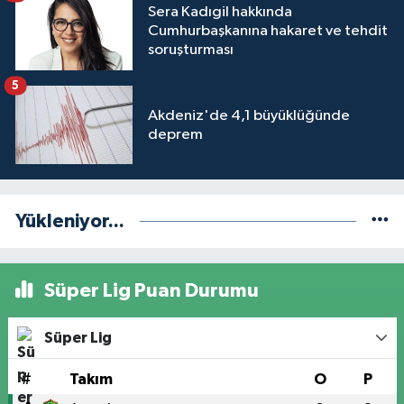
Sera Kadıgil hakkında
Cumhurbaşkanına hakaret ve tehdit
soruşturması
5
Akdeniz'de 4,1 büyüklüğünde
deprem
Yükleniyor...
Süper Lig Puan Durumu
Süper Lig
#
Takım
O
P