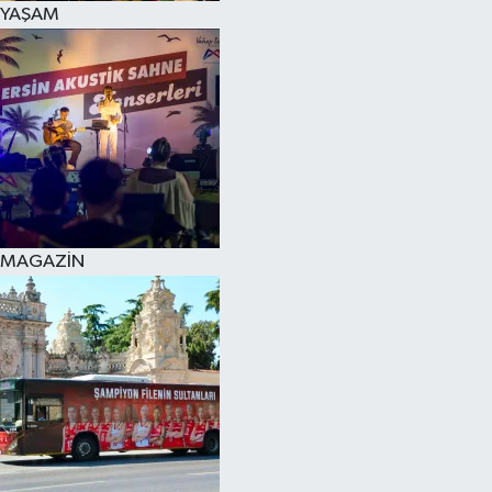
YAŞAM
SPOR
KÜLTÜR SANAT
FRAGMANLAR
MAGAZİN