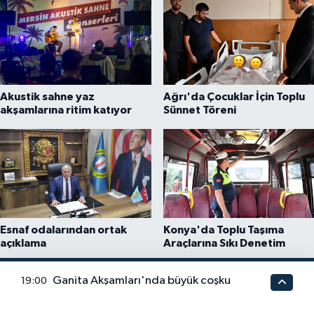
Akustik sahne yaz
Ağrı'da Çocuklar İçin Toplu
akşamlarına ritim katıyor
Sünnet Töreni
Esnaf odalarından ortak
Konya'da Toplu Taşıma
açıklama
Araçlarına Sıkı Denetim
Ganita Akşamları'nda büyük coşku
19:00