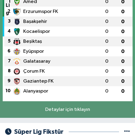
1
Amed
0
0
2
Erzurumspor FK
0
0
3
Başakşehir
0
0
4
Kocaelispor
0
0
5
Beşiktaş
0
0
6
Eyüpspor
0
0
7
Galatasaray
0
0
8
Çorum FK
0
0
9
Gaziantep FK
0
0
10
Alanyaspor
0
0
Detaylar için tıklayın
Süper Lig Fikstür