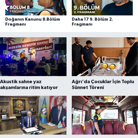
Doğanın Kanunu 8.Bölüm
Daha 17 9. Bölüm 2.
Fragmanı
Fragmanı
Akustik sahne yaz
Ağrı'da Çocuklar İçin Toplu
akşamlarına ritim katıyor
Sünnet Töreni